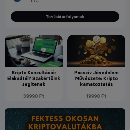
LTC
További árfolyamok
Kripto Konzultáció:
Passzív Jövedelem
Elakadtál? Szakértőink
Művészete: Kripto
segítenek
kamatoztatás
39990 Ft
19990 Ft