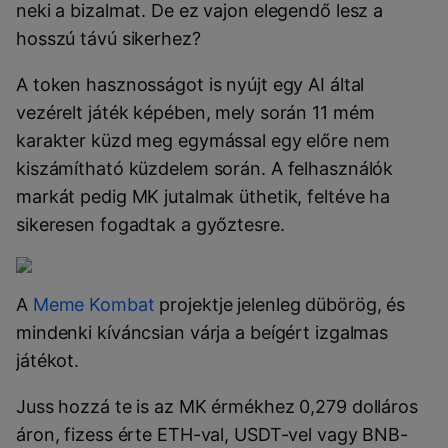
neki a bizalmat. De ez vajon elegendő lesz a
hosszú távú sikerhez?
A token hasznosságot is nyújt egy AI által
vezérelt játék képében, mely során 11 mém
karakter küzd meg egymással egy előre nem
kiszámítható küzdelem során. A felhasználók
markát pedig MK jutalmak üthetik, feltéve ha
sikeresen fogadtak a győztesre.
A
Meme Kombat
projektje jelenleg dübörög, és
mindenki kíváncsian várja a beígért izgalmas
játékot.
Juss hozzá te is az MK érmékhez 0,279 dolláros
áron, fizess érte ETH-val, USDT-vel vagy BNB-