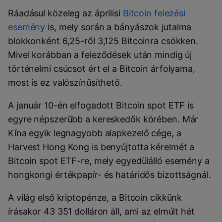
Ráadásul közeleg az áprilisi
Bitcoin felezési
esemény
is, mely során a bányászok jutalma
blokkonként 6,25-ről 3,125 Bitcoinra csökken.
Mivel korábban a feleződések után mindig új
történelmi csúcsot ért el a Bitcoin árfolyama,
most is ez valószínűsíthető.
A január 10-én elfogadott Bitcoin spot ETF is
egyre népszerűbb a kereskedők körében. Már
Kína egyik legnagyobb alapkezelő cége, a
Harvest Hong Kong is benyújtotta kérelmét a
Bitcoin spot ETF-re, mely egyedülálló esemény a
hongkongi értékpapír- és határidős bizottságnál.
A világ első kriptopénze, a Bitcoin cikkünk
írásakor 43 351 dolláron áll, ami az elmúlt hét