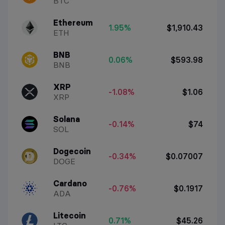
BTC
Ethereum
1.95%
$1,910.43
ETH
BNB
0.06%
$593.98
BNB
XRP
-1.08%
$1.06
XRP
Solana
-0.14%
$74
SOL
Dogecoin
-0.34%
$0.07007
DOGE
Cardano
-0.76%
$0.1917
ADA
Litecoin
0.71%
$45.26