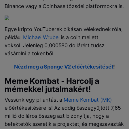
Binance vagy a Coinbase tőzsdei platformokra is.
Egye kripto YouTuberek bikásan vélekednek róla,
például
Michael Wrubel
is a coin mellett
voksol. Jelenleg 0,000580 dollárért tudsz
vásárolni a tokenből.
Nézd meg a Sponge V2 előértékesítését
!
Meme Kombat - Harcolj a
mémekkel jutalmakért!
Vessünk egy pillantást a
Meme Kombat (MK)
előértékesítésére is! Az eddig összegyűjtött 7,65
millió dolláros összeg azt bizonyítja, hogy a
befektetők szeretik a projektet, és megszavazták