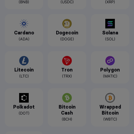
(BNB)
(USDC)
(XRP)
Cardano
Dogecoin
Solana
(ADA)
(DOGE)
(SOL)
Litecoin
Tron
Polygon
(LTC)
(TRX)
(MATIC)
Polkadot
Bitcoin
Wrapped
Cash
Bitcoin
(DOT)
(BCH)
(WBTC)