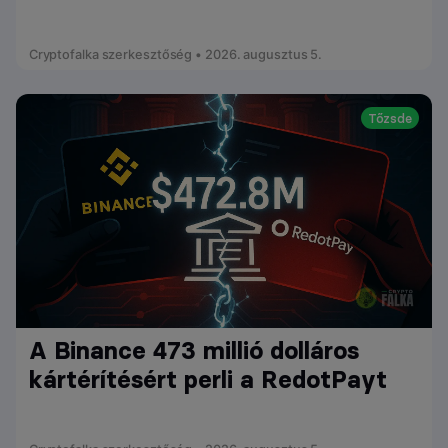
Cryptofalka szerkesztőség • 2026. augusztus 5.
Tőzsde
A Binance 473 millió dolláros
kártérítésért perli a RedotPayt