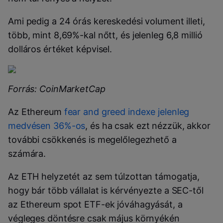
Ami pedig a 24 órás kereskedési volument illeti,
több, mint 8,69%-kal nőtt, és jelenleg 6,8 millió
dolláros értéket képvisel.
Forrás: CoinMarketCap
Az Ethereum
fear and greed indexe jelenleg
medvésen 36%-os
, és ha csak ezt nézzük, akkor
további csökkenés is megelőlegezhető a
számára.
Az ETH helyzetét az sem túlzottan támogatja,
hogy bár több vállalat is kérvényezte a SEC-től
az Ethereum spot ETF-ek jóváhagyását, a
végleges döntésre csak május környékén