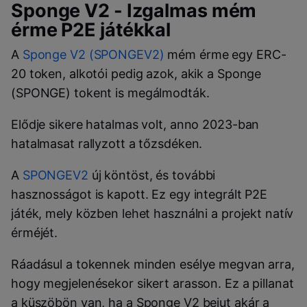
Sponge V2 - Izgalmas mém
érme P2E játékkal
A
Sponge V2 (SPONGEV2)
mém érme egy ERC-
20 token, alkotói pedig azok, akik a Sponge
(SPONGE) tokent is megálmodták.
Elődje sikere hatalmas volt, anno 2023-ban
hatalmasat rallyzott a tőzsdéken.
A
SPONGEV2
új köntöst, és további
hasznosságot is kapott. Ez egy integrált P2E
játék, mely közben lehet használni a projekt natív
érméjét.
Ráadásul a tokennek minden esélye megvan arra,
hogy megjelenésekor sikert arasson. Ez a pillanat
a küszöbön van, ha a Sponge V2 bejut akár a