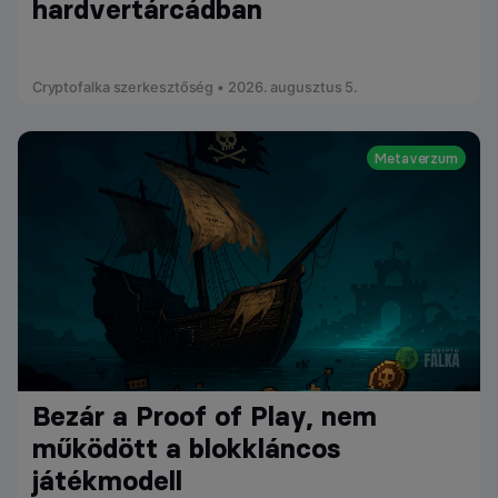
hardvertárcádban
Cryptofalka szerkesztőség • 2026. augusztus 5.
Metaverzum
Bezár a Proof of Play, nem
működött a blokkláncos
játékmodell