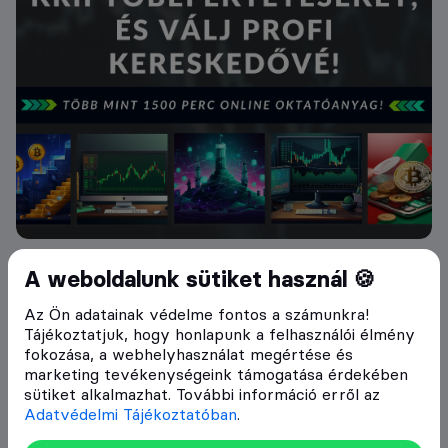
A CryptoFalka által szolgáltatott információk és
A weboldalunk sütiket használ 🍪
elemzések a szerzők magánvéleményét tükrözik, a
megjelenő írások nem valósítanak meg a 2007. évi
Az Ön adatainak védelme fontos a számunkra!
CXXXVIII. törvény (Bszt.) 4. § (2). bek 8. pontja szerinti
Tájékoztatjuk, hogy honlapunk a felhasználói élmény
befektetési elemzést és a 9. pont szerinti befektetési
fokozása, a webhelyhasználat megértése és
tanácsadást. Bármely befektetési döntés meghozatala
marketing tevékenységeink támogatása érdekében
során az adott befektetés megfelelőségét csak az
sütiket alkalmazhat. További információ erről az
adott befektető személyére szabott vizsgálattal lehet
Adatvédelmi Tájékoztatóban
.
megállapítani, melyre a CryptoFalka nem vállalkozik. Az