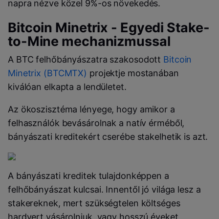
napra nézve közel 9%-os növekedés.
Bitcoin Minetrix - Egyedi Stake-
to-Mine mechanizmussal
A BTC felhőbányászatra szakosodott
Bitcoin
Minetrix (BTCMTX)
projektje mostanában
kiválóan elkapta a lendületet.
Az ökoszisztéma lényege, hogy amikor a
felhasználók bevásárolnak a natív érméből,
bányászati kreditekért cserébe stakelhetik is azt.
A bányászati kreditek tulajdonképpen a
felhőbányászat kulcsai. Innentől jó világa lesz a
stakereknek, mert szükségtelen költséges
hardvert vásárolniuk, vagy hosszú éveket