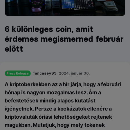
6 különleges coin, amit
érdemes megismerned február
előtt
fancasey99
2024. január 30.
Press Release
A kriptoberkekben az a hír járja, hogy a februári
hónap is nagyon mozgalmas lesz. Ám a
befektetések mindig alapos kutatást
igényelnek. Persze a kockázatok ellenére a
kriptovaluták óriási lehetőségeket rejtenek
magukban. Mutatjuk, hogy mely tokenek