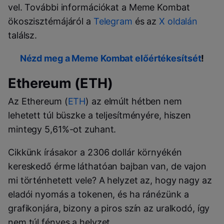
vel. További információkat a Meme Kombat
ökoszisztémájáról a
Telegram
és az
X oldalán
találsz.
Nézd meg a Meme Kombat előértékesítsét
!
Ethereum (ETH)
Az Ethereum (
ETH
) az elmúlt hétben nem
lehetett túl büszke a teljesítményére, hiszen
mintegy 5,61%-ot zuhant.
Cikkünk írásakor a 2306 dollár környékén
kereskedő érme láthatóan bajban van, de vajon
mi történhetett vele? A helyzet az, hogy nagy az
eladói nyomás a tokenen, és ha ránézünk a
grafikonjára, bizony a piros szín az uralkodó, így
nem túl fényes a helyzet.