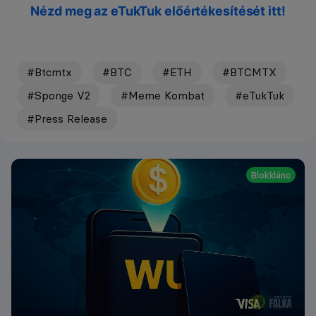
Nézd meg az eTukTuk előértékesítését itt!
#Btcmtx
#BTC
#ETH
#BTCMTX
#Sponge V2
#Meme Kombat
#eTukTuk
#Press Release
Blokklánc