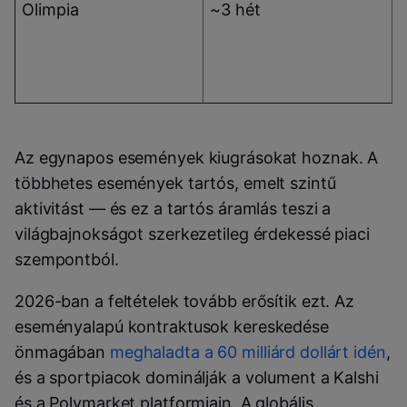
Olimpia
~3 hét
M
s
Az egynapos események kiugrásokat hoznak. A
többhetes események tartós, emelt szintű
aktivitást — és ez a tartós áramlás teszi a
világbajnokságot szerkezetileg érdekessé piaci
szempontból.
2026-ban a feltételek tovább erősítik ezt. Az
eseményalapú kontraktusok kereskedése
önmagában
meghaladta a 60 milliárd dollárt idén
,
és a sportpiacok dominálják a volument a Kalshi
és a Polymarket platformjain. A globális