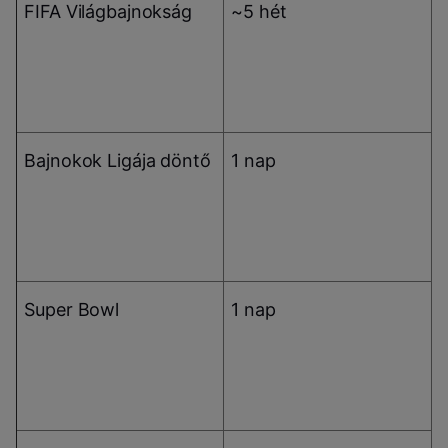
FIFA Világbajnokság
~5 hét
Bajnokok Ligája döntő
1 nap
a
Super Bowl
1 nap