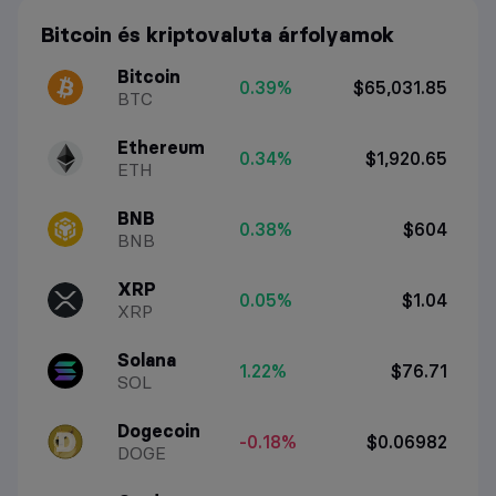
Bitcoin és kriptovaluta árfolyamok
Bitcoin
0.39%
$65,031.85
BTC
Ethereum
0.34%
$1,920.65
ETH
BNB
0.38%
$604
BNB
XRP
0.05%
$1.04
XRP
Solana
1.22%
$76.71
SOL
Dogecoin
-0.18%
$0.06982
DOGE