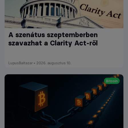
A szenátus szeptemberben
szavazhat a Clarity Act-ről
LupusBaltazar • 2026. augusztus 10.
Bitcoin