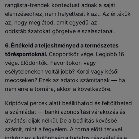
ranglista-trendek kontextust adnak a saját
elemzésedhez, nem helyettesítik azt. Az értékük
az, hogy meglátod, amit egyedül az
oddstáblázatokat görgetve elszalasztanál.
6. Értékeld a teljesítményed a természetes
töréspontoknál.
Csoportkör vége. Legjobb 16
vége. Elődöntők. Favoritokon vagy
esélyteleneken voltál jobb? Korai vagy késői
meccseken? Ezek az adatok számítanak — ha
nem erre a tornára, akkor a következőre.
Kriptóval percek alatt beállíthatod és feltöltheted
a számládat — banki azonosítási várakozás és
átváltási díjak nélkül. De a beállítás kevésbé
számít, mint a fegyelem. A torna előtt tervvel
indulni: ez a különbség a tudatos részvétel és a