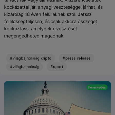
kockázattal jár, anyagi veszteséggel járhat, és
kizárólag 18 éven felülieknek szól. Játssz
felelősségteljesen, és csak akkora összeget
kockáztass, amelynek elvesztését
megengedheted magadnak.
#világbajnokság kripto
#press release
#világbajnokság
#sport
Kereskedés