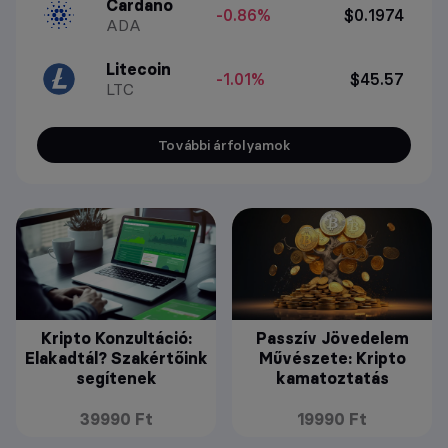
Cardano
-0.86%
$0.1974
ADA
Litecoin
-1.01%
$45.57
LTC
További árfolyamok
Kripto Konzultáció:
Passzív Jövedelem
Elakadtál? Szakértőink
Művészete: Kripto
segítenek
kamatoztatás
39990 Ft
19990 Ft