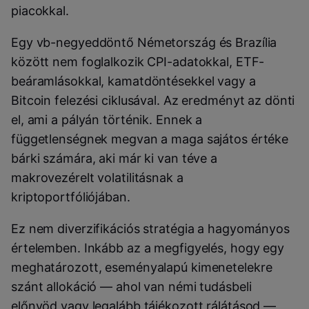
piacokkal.
Egy vb-negyeddöntő Németország és Brazília
között nem foglalkozik CPI-adatokkal, ETF-
beáramlásokkal, kamatdöntésekkel vagy a
Bitcoin felezési ciklusával. Az eredményt az dönti
el, ami a pályán történik. Ennek a
függetlenségnek megvan a maga sajátos értéke
bárki számára, aki már ki van téve a
makrovezérelt volatilitásnak a
kriptoportfóliójában.
Ez nem diverzifikációs stratégia a hagyományos
értelemben. Inkább az a megfigyelés, hogy egy
meghatározott, eseményalapú kimenetelekre
szánt allokáció — ahol van némi tudásbeli
előnyöd vagy legalább tájékozott rálátásod —