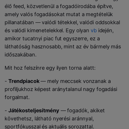
élő feed, közvetlenül a fogadóirodába építve,
amely valós fogadásokat mutat a megtételük
pillanatában — valódi tétekkel, valódi oddsokkal
és valódi kimenetelekkel. Egy olyan
vb
idején,
amikor tucatnyi piac fut egyszerre, ez a
láthatóság hasznosabb, mint az év bármely más
időszakában.
Mit hoz felszínre egy ilyen torna alatt:
-
Trendpiacok
— mely meccsek vonzanak a
profiljukhoz képest aránytalanul nagy fogadási
forgalmat.
-
Játékosteljesítmény
— fogadók, akiket
követhetsz, látható nyerési aránnyal,
sportfókusszal és aktuális sorozattal.