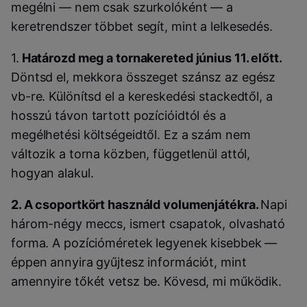
megélni — nem csak szurkolóként — a
keretrendszer többet segít, mint a lelkesedés.
1.
Határozd meg a tornakereted június 11. előtt.
Döntsd el, mekkora összeget szánsz az egész
vb-re. Különítsd el a kereskedési stackedtől, a
hosszú távon tartott pozícióidtól és a
megélhetési költségeidtől. Ez a szám nem
változik a torna közben, függetlenül attól,
hogyan alakul.
2. A csoportkört használd volumenjátékra.
Napi
három-négy meccs, ismert csapatok, olvasható
forma. A pozícióméretek legyenek kisebbek —
éppen annyira gyűjtesz információt, mint
amennyire tőkét vetsz be. Kövesd, mi működik.