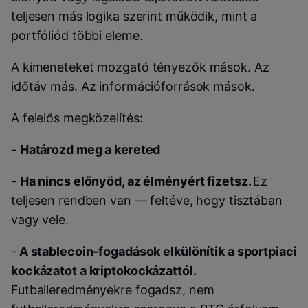
teljesen más logika szerint működik, mint a
portfóliód többi eleme.
A kimeneteket mozgató tényezők mások. Az
időtáv más. Az információforrások mások.
A felelős megközelítés:
-
Határozd meg a kereted
-
Ha nincs előnyöd, az élményért fizetsz.
Ez
teljesen rendben van — feltéve, hogy tisztában
vagy vele.
-
A stablecoin-fogadások elkülönítik a sportpiaci
kockázatot a kriptokockázattól.
Futballeredményekre fogadsz, nem