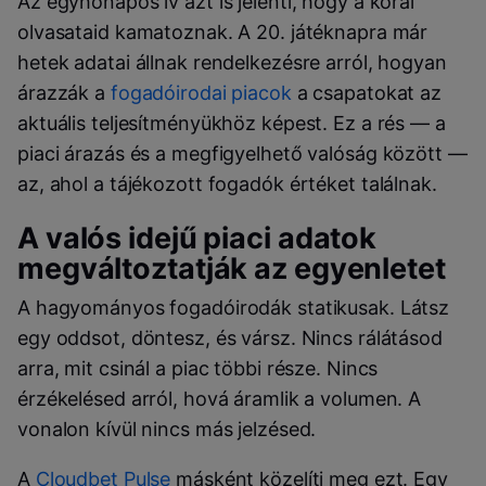
Az egyhónapos ív azt is jelenti, hogy a korai
olvasataid kamatoznak. A 20. játéknapra már
hetek adatai állnak rendelkezésre arról, hogyan
árazzák a
fogadóirodai piacok
a csapatokat az
aktuális teljesítményükhöz képest. Ez a rés — a
piaci árazás és a megfigyelhető valóság között —
az, ahol a tájékozott fogadók értéket találnak.
A valós idejű piaci adatok
megváltoztatják az egyenletet
A hagyományos fogadóirodák statikusak. Látsz
egy oddsot, döntesz, és vársz. Nincs rálátásod
arra, mit csinál a piac többi része. Nincs
érzékelésed arról, hová áramlik a volumen. A
vonalon kívül nincs más jelzésed.
A
Cloudbet Pulse
másként közelíti meg ezt. Egy