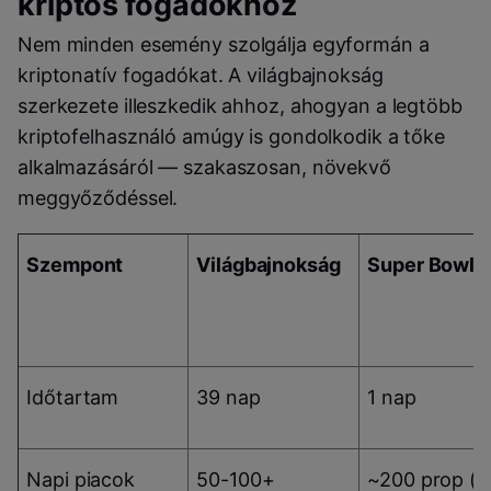
kriptós fogadókhoz
Nem minden esemény szolgálja egyformán a
kriptonatív fogadókat. A világbajnokság
szerkezete illeszkedik ahhoz, ahogyan a legtöbb
kriptofelhasználó amúgy is gondolkodik a tőke
alkalmazásáról — szakaszosan, növekvő
meggyőződéssel.
Szempont
Világbajnokság
Super Bowl
Időtartam
39 nap
1 nap
Napi piacok
50-100+
~200 prop (e