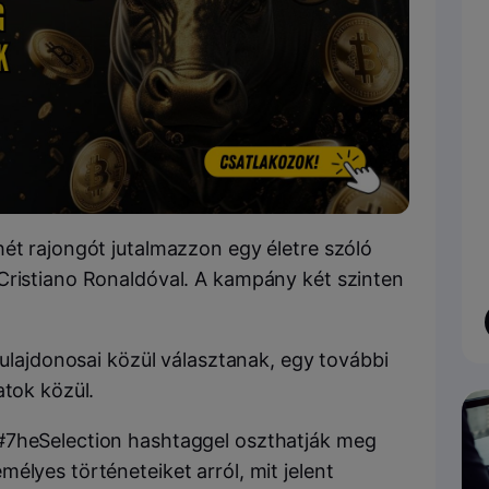
hét rajongót jutalmazzon egy életre szóló
Cristiano Ronaldóval. A kampány két szinten
tulajdonosai közül választanak, egy további
atok közül.
#7heSelection hashtaggel oszthatják meg
élyes történeteiket arról, mit jelent