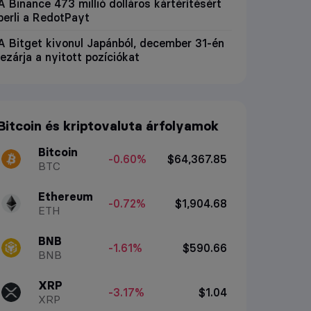
A Binance 473 millió dolláros kártérítésért
perli a RedotPayt
A Bitget kivonul Japánból, december 31-én
lezárja a nyitott pozíciókat
Bitcoin és kriptovaluta árfolyamok
Bitcoin
-0.60%
$64,367.85
BTC
Ethereum
-0.72%
$1,904.68
ETH
BNB
-1.61%
$590.66
BNB
XRP
-3.17%
$1.04
XRP