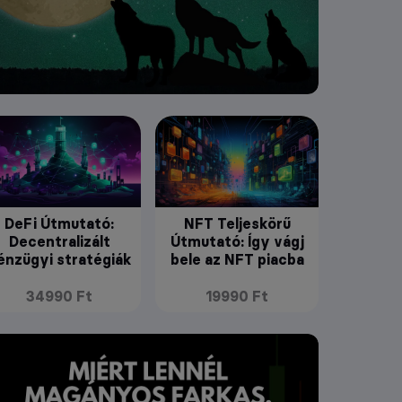
DeFi Útmutató:
NFT Teljeskörű
Decentralizált
Útmutató: Így vágj
énzügyi stratégiák
bele az NFT piacba
34990 Ft
19990 Ft