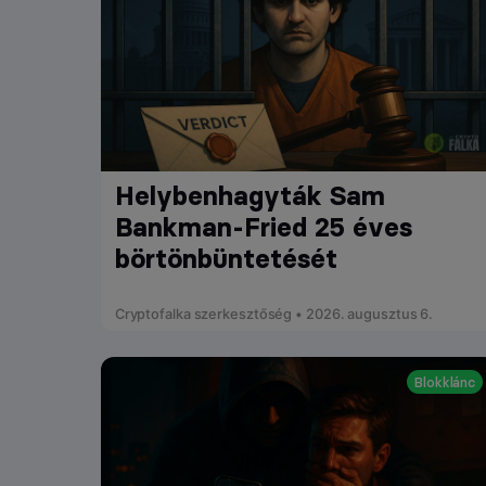
Helybenhagyták Sam
Bankman-Fried 25 éves
börtönbüntetését
Cryptofalka szerkesztőség • 2026. augusztus 6.
Blokklánc