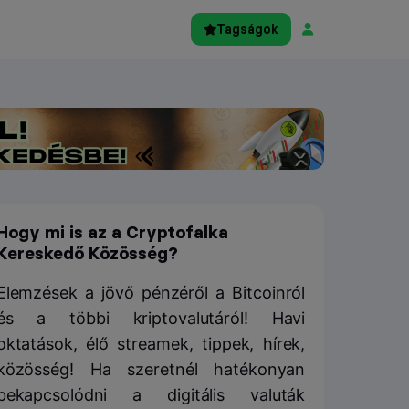
Tagságok
Hogy mi is az a Cryptofalka
Kereskedő Közösség?
Elemzések a jövő pénzéről a Bitcoinról
és a többi kriptovalutáról! Havi
oktatások, élő streamek, tippek, hírek,
közösség! Ha szeretnél hatékonyan
bekapcsolódni a digitális valuták