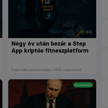
Négy év után bezár a Step
App kriptós fitneszplatform
Cryptofalka szerkesztőség • 2026. augusztus 6.
Kereskedés