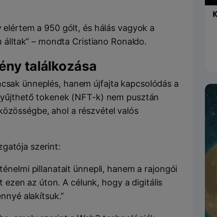
K
elértem a 950 gólt, és hálás vagyok a
 álltak” – mondta Cristiano Ronaldo.
ény találkozása
mcsak ünneplés, hanem újfajta kapcsolódás a
s gyűjthető tokenek (NFT-k) nem pusztán
közösségbe, ahol a részvétel valós
gatója szerint:
nelmi pillanatait ünnepli, hanem a rajongói
t ezen az úton. A célunk, hogy a digitális
nnyé alakítsuk.”