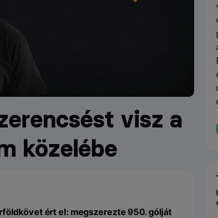
zerencsést visz a
em közelébe
földkövet ért el: megszerezte 950. gólját