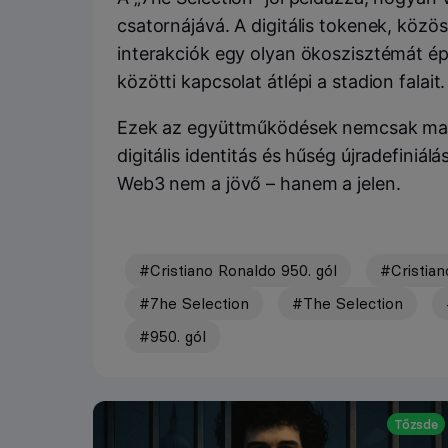
csatornájává. A digitális tokenek, közö
interakciók egy olyan ökoszisztémát ép
közötti kapcsolat átlépi a stadion falait.
Ezek az együttműködések nemcsak mark
digitális identitás és hűség újradefiniál
Web3 nem a jövő – hanem a jelen.
#Cristiano Ronaldo 950. gól
#Cristia
#7he Selection
#The Selection
#950. gól
Tőzsde