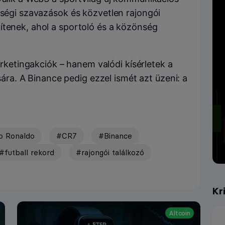
sségi szavazások és közvetlen rajongói
ítenek, ahol a sportoló és a közönség
etingakciók – hanem valódi kísérletek a
ására. A Binance pedig ezzel ismét azt üzeni: a
no Ronaldo
#CR7
#Binance
#futball rekord
#rajongói találkozó
Kr
Altcoin