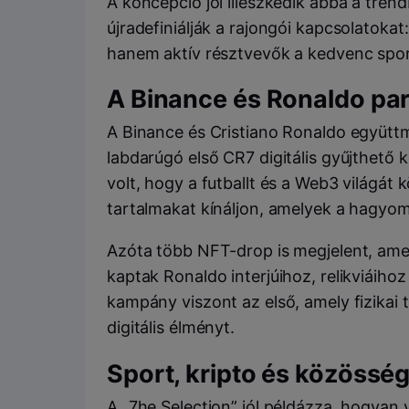
A koncepció jól illeszkedik abba a tren
újradefiniálják a rajongói kapcsolatoka
hanem aktív résztvevők a kedvenc spor
A Binance és Ronaldo pa
A Binance és Cristiano Ronaldo együtt
labdarúgó első CR7 digitális gyűjthető k
volt, hogy a futballt és a Web3 világát
tartalmakat kínáljon, amelyek a hagyo
Azóta több NFT-drop is megjelent, amel
kaptak Ronaldo interjúihoz, relikviáih
kampány viszont az első, amely fizikai ta
digitális élményt.
Sport, kripto és közösség:
A „7he Selection” jól példázza, hogyan 