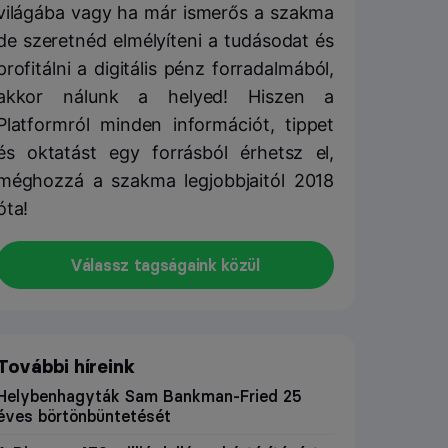
világába vagy ha már ismerős a szakma
de szeretnéd elmélyíteni a tudásodat és
profitálni a digitális pénz forradalmából,
akkor nálunk a helyed! Hiszen a
Platformról minden információt, tippet
és oktatást egy forrásból érhetsz el,
méghozzá a szakma legjobbjaitól 2018
óta!
Válassz tagságaink közül
További híreink
Helybenhagyták Sam Bankman-Fried 25
éves börtönbüntetését