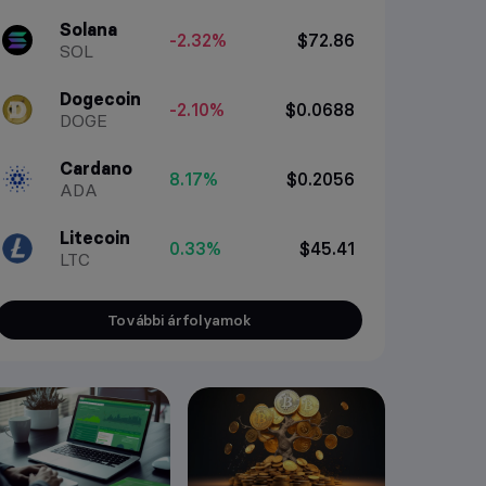
Solana
-2.32%
$72.86
SOL
Dogecoin
-2.10%
$0.0688
DOGE
Cardano
8.17%
$0.2056
ADA
Litecoin
0.33%
$45.41
LTC
További árfolyamok