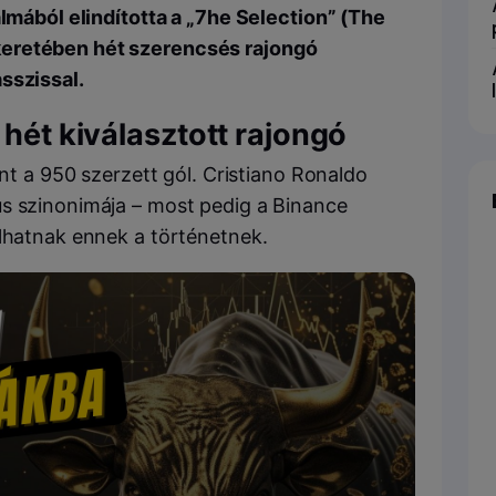
almából elindította a „7he Selection” (The
keretében hét szerencsés rajongó
sszissal.
 hét kiválasztott rajongó
int a 950 szerzett gól. Cristiano Ronaldo
us szinonimája – most pedig a Binance
álhatnak ennek a történetnek.