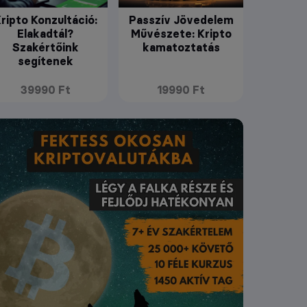
ripto Konzultáció:
Passzív Jövedelem
Elakadtál?
Művészete: Kripto
Szakértőink
kamatoztatás
segítenek
39990 Ft
19990 Ft