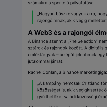
számukra a sportoló pályafutása.
„Nagyon büszke vagyok arra, hogy 
rajongóimnak, akik végig mellettem
A Web3 és a rajongói élm
A Binance szerint a „7he Selection” ne
sztárok és rajongók között. A digitáli
emléktárgyak – belépőt jelentenek egy 
jutalommal járhat.
Rachel Conlan, a Binance marketingigaz
„A kampány nemcsak Cristiano törté
közösséget is, akik végigkísérték ő
gyűjthetőket valódi közösségi élmé