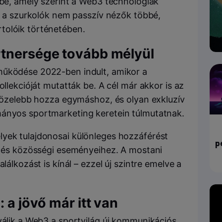
dbe, amely szerint a Web3 technológiák
t: a szurkolók nem passzív nézők többé,
tolóik történetében.
rtnersége tovább mélyül
működése 2022-ben indult, amikor a
ollekcióját mutatták be. A cél már akkor is az
 közelebb hozza egymáshoz, és olyan exkluzív
mányos sportmarketing keretein túlmutatnak.
yek tulajdonosai különleges hozzáférést
p
oz és közösségi eseményeihez. A mostani
lálkozást is kínál – ezzel új szintre emelve a
 a jövő már itt van
válik a Web3 a sportvilág új kommunikációs