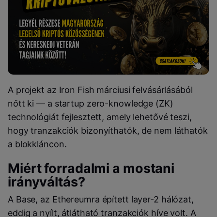
A projekt az Iron Fish márciusi felvásárlásából
nőtt ki — a startup zero-knowledge (ZK)
technológiát fejlesztett, amely lehetővé teszi,
hogy tranzakciók bizonyíthatók, de nem láthatók
a blokkláncon.
Miért forradalmi a mostani
irányváltás?
A Base, az Ethereumra épített layer-2 hálózat,
eddig a nyílt, átlátható tranzakciók híve volt. A