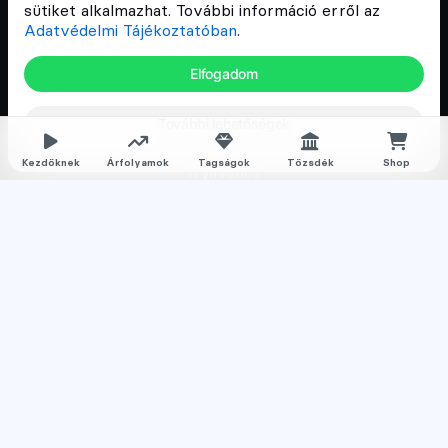
sütiket alkalmazhat. További információ erről az
Kriptovaluta kezdőknek
Adatvédelmi Tájékoztatóban
.
Kriptovaluta kereskedés
Elfogadom
Megapack
További lehetőségek
Falka tagságok
Kezdőknek
Árfolyamok
Tagságok
Tőzsdék
Shop
Nyilvános
Normál
Prémium
Feliratkozom a hírlevélre