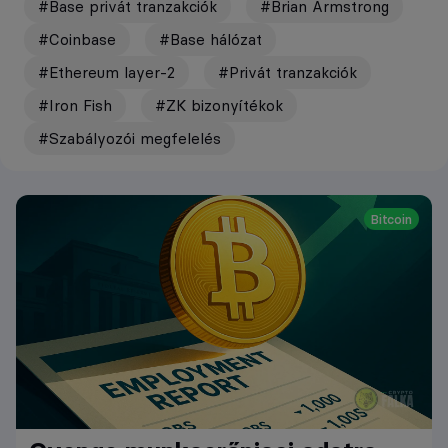
#Base privát tranzakciók
#Brian Armstrong
#Coinbase
#Base hálózat
#Ethereum layer-2
#Privát tranzakciók
#Iron Fish
#ZK bizonyítékok
#Szabályozói megfelelés
Bitcoin