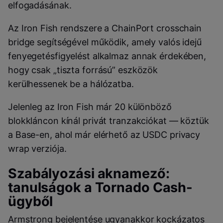
elfogadásának.
Az Iron Fish rendszere a ChainPort crosschain
bridge segítségével működik, amely valós idejű
fenyegetésfigyelést alkalmaz annak érdekében,
hogy csak „tiszta forrású” eszközök
kerülhessenek be a hálózatba.
Jelenleg az Iron Fish már 20 különböző
blokkláncon kínál privát tranzakciókat — köztük
a Base-en, ahol már elérhető az USDC privacy
wrap verziója.
Szabályozási aknamező:
tanulságok a Tornado Cash-
ügyből
Armstrong bejelentése ugyanakkor kockázatos