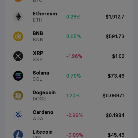
BTC
Ethereum
0.26%
$1,912.7
ETH
BNB
0.05%
$591.73
BNB
XRP
-1.96%
$1.02
XRP
Solana
0.70%
$73.46
SOL
Dogecoin
1.20%
$0.06971
DOGE
Cardano
-2.99%
$0.1984
ADA
Litecoin
-0.09%
$45.46