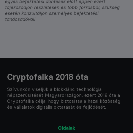
egyes befektetési döntések előtt éppen ezért
tájékozódjon részletesen és több forrásból, szükség
esetén konzultáljon személyes befektetési
tanácsadóval!
Cryptofalka 2018 óta
Szívünkön viseljük a blokklánc technológia
népszerűsítését Magyarországon, ezért 2018 óta a
Cryptofalka célja, hogy biztosítsa a hazai közösség
és vállalatok digitális oktatását és fejlődését.
Oldalak