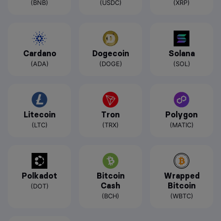
(BNB)
(USDC)
(XRP)
Cardano
Dogecoin
Solana
(ADA)
(DOGE)
(SOL)
Litecoin
Tron
Polygon
(LTC)
(TRX)
(MATIC)
Polkadot
Bitcoin
Wrapped
Cash
Bitcoin
(DOT)
(BCH)
(WBTC)