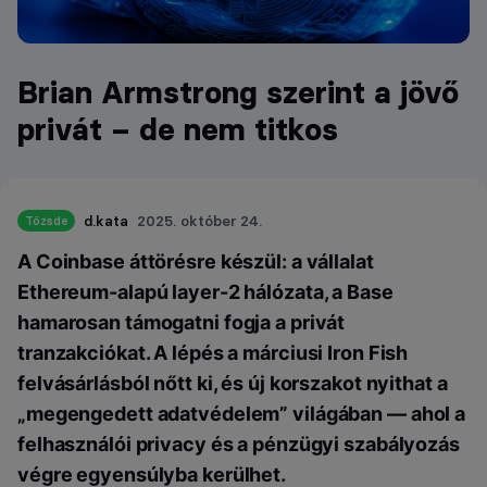
Brian Armstrong szerint a jövő
privát – de nem titkos
d.kata
2025. október 24.
Tőzsde
A Coinbase áttörésre készül: a vállalat
Ethereum-alapú layer-2 hálózata, a Base
hamarosan támogatni fogja a privát
tranzakciókat. A lépés a márciusi Iron Fish
felvásárlásból nőtt ki, és új korszakot nyithat a
„megengedett adatvédelem” világában — ahol a
felhasználói privacy és a pénzügyi szabályozás
végre egyensúlyba kerülhet.