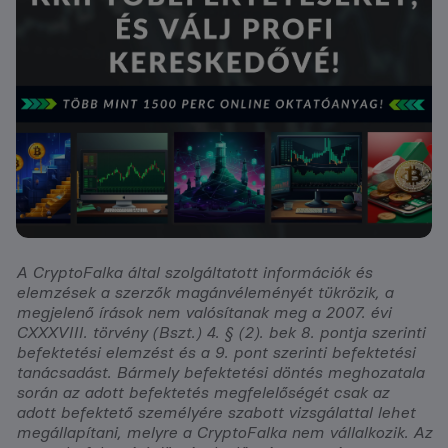
A CryptoFalka által szolgáltatott információk és
elemzések a szerzők magánvéleményét tükrözik, a
megjelenő írások nem valósítanak meg a 2007. évi
CXXXVIII. törvény (Bszt.) 4. § (2). bek 8. pontja szerinti
befektetési elemzést és a 9. pont szerinti befektetési
tanácsadást. Bármely befektetési döntés meghozatala
során az adott befektetés megfelelőségét csak az
adott befektető személyére szabott vizsgálattal lehet
megállapítani, melyre a CryptoFalka nem vállalkozik. Az