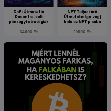
DeFi Útmutató:
NFT Teljeskörű
Decentralizált
Útmutató: Így vágj
pénzügyi stratégiák
bele az NFT piacba
34990 Ft
19990 Ft