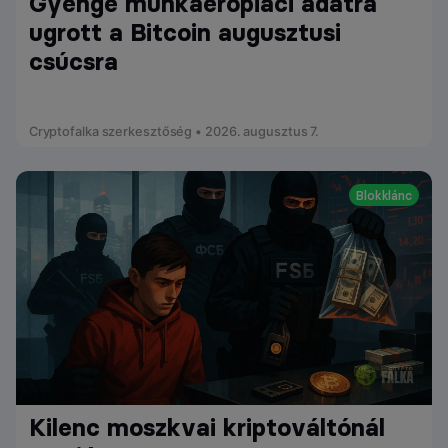
Gyenge munkaerőpiaci adatra
ugrott a Bitcoin augusztusi
csúcsra
Cryptofalka szerkesztőség • 2026. augusztus 7.
Blokklánc
Kilenc moszkvai kriptováltónál