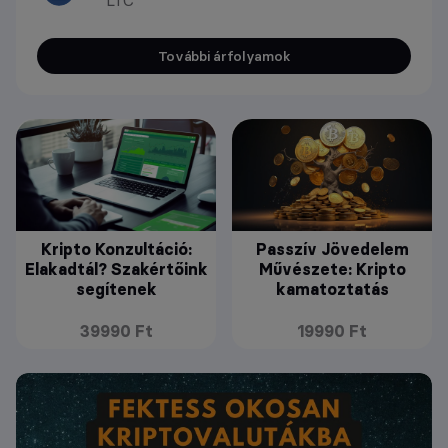
LTC
További árfolyamok
Kripto Konzultáció:
Passzív Jövedelem
Elakadtál? Szakértőink
Művészete: Kripto
segítenek
kamatoztatás
39990 Ft
19990 Ft