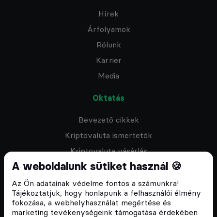
Hírek
Árfolyamok
Rólunk
Karrier
Media
Oktatás
Bevezető cikkek
Kriptovaluta ismertetők
Kriptovaluta vásárlás
A weboldalunk sütiket használ 🍪
Oktató anyagok
Discord közösség
Az Ön adatainak védelme fontos a számunkra!
Tájékoztatjuk, hogy honlapunk a felhasználói élmény
fokozása, a webhelyhasználat megértése és
Csomagajánlatok
marketing tevékenységeink támogatása érdekében