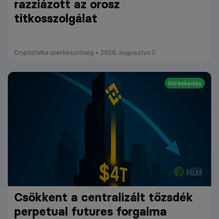
razziázott az orosz
titkosszolgálat
Cryptofalka szerkesztőség • 2026. augusztus 7.
Kereskedés
Csökkent a centralizált tőzsdék
perpetual futures forgalma