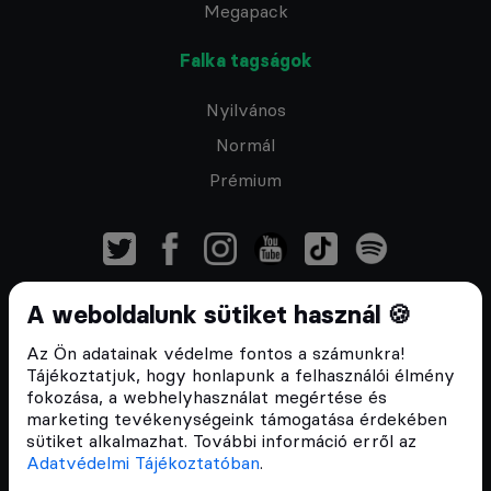
Megapack
Falka tagságok
Nyilvános
Normál
Prémium
A weboldalunk sütiket használ 🍪
Feliratkozom a hírlevélre
Az Ön adatainak védelme fontos a számunkra!
Tájékoztatjuk, hogy honlapunk a felhasználói élmény
fokozása, a webhelyhasználat megértése és
marketing tevékenységeink támogatása érdekében
sütiket alkalmazhat. További információ erről az
ÁSZF
Adatvédelmi Tájékoztatóban
.
Adatvédelmi tájékoztató