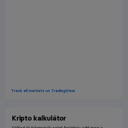
Track all markets on TradingView
Kripto kalkulátor
Váltsd át bármelyik coint forintra: add meg a