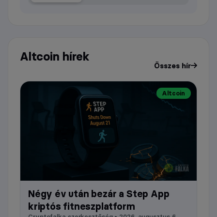
Altcoin hírek
Összes hír
Altcoin
Négy év után bezár a Step App
kriptós fitneszplatform
Cryptofalka szerkesztőség • 2026. augusztus 6.