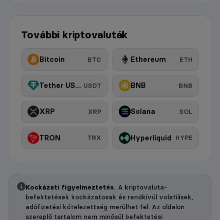
További kriptovaluták
Bitcoin
Ethereum
BTC
ETH
Tether USDt
BNB
USDT
BNB
XRP
Solana
XRP
SOL
TRON
Hyperliquid
TRX
HYPE
Kockázati figyelmeztetés.
A kriptovaluta-
befektetések kockázatosak és rendkívül volatilisek,
adófizetési kötelezettség merülhet fel. Az oldalon
szereplő tartalom nem minősül befektetési