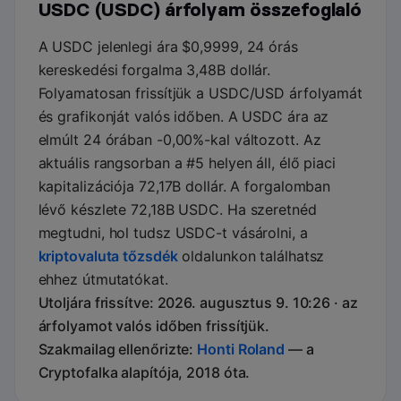
USDC (USDC) árfolyam összefoglaló
A USDC jelenlegi ára $0,9999, 24 órás
kereskedési forgalma 3,48B dollár.
Folyamatosan frissítjük a USDC/USD árfolyamát
és grafikonját valós időben. A USDC ára az
elmúlt 24 órában -0,00%-kal változott. Az
aktuális rangsorban a #5 helyen áll, élő piaci
kapitalizációja 72,17B dollár. A forgalomban
lévő készlete 72,18B USDC. Ha szeretnéd
megtudni, hol tudsz USDC-t vásárolni, a
kriptovaluta tőzsdék
oldalunkon találhatsz
ehhez útmutatókat.
Utoljára frissítve: 2026. augusztus 9. 10:26 · az
árfolyamot valós időben frissítjük.
Szakmailag ellenőrizte:
Honti Roland
— a
Cryptofalka alapítója, 2018 óta.