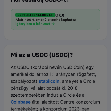
OKX
ÚJ FELHASZNÁLÓKNAK
Akár 400 € értékű bitcoint kaphatsz
Igénylem a bónuszt
Mi az a USDC (USDC)?
Az USDC (korábbi nevén USD Coin) egy
amerikai dollárhoz 1:1 arányban rögzített,
szabályozott
stabilcoin
, amelyet a Circle
pénzügyi vállalat bocsát ki. 2018
szeptemberében indult a Circle és a
Coinbase
által alapított Centre konzorcium
termékeként; a konzorcium 2023-ban