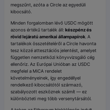
megszűnt, azóta a Circle az egyedüli
kibocsátó.
Minden forgalomban lévő USDC mögött
azonos értékű tartalék áll:
készpénz és
rövid lejáratú amerikai állampapírok
. A
tartalékok összetételéről a Circle havonta
tesz közzé attesztációs jelentést, amelyet
független nemzetközi könyvvizsgáló cég
ellenőriz. Az Európai Unióban az USDC
megfelel a MiCA rendelet
követelményeinek, így engedéllyel
rendelkező kibocsátótól származó,
szabályozott eszköznek számít — ez
különbözteti meg több versenytársától.
A token az Ethereum blokkláncán indult