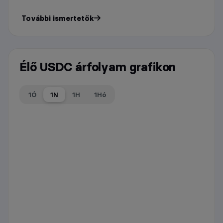
További ismertetők
Élő USDC árfolyam grafikon
1Ó
1N
1H
1Hó