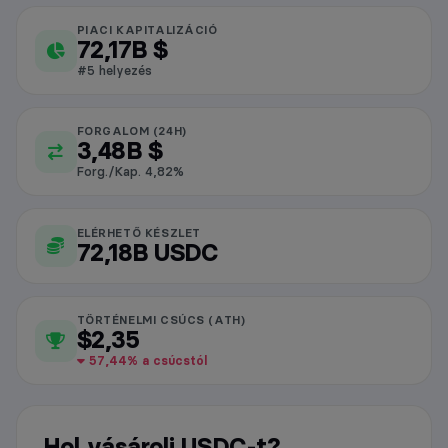
PIACI KAPITALIZÁCIÓ
USDC piaci adatok
72,17B $
#5 helyezés
FORGALOM (24H)
3,48B $
Forg./Kap. 4,82%
ELÉRHETŐ KÉSZLET
72,18B USDC
TÖRTÉNELMI CSÚCS (ATH)
$2,35
57,44% a csúcstól
Hol vásárolj USDC-t?