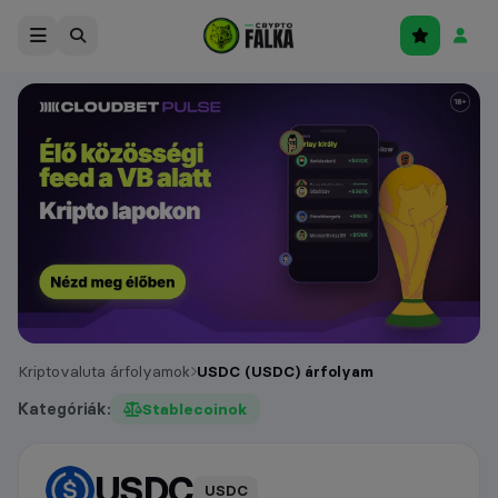
Kriptovaluta árfolyamok
USDC (USDC) árfolyam
Kategóriák:
Stablecoinok
USDC
árfolyam
USDC