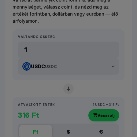
mennyiséget, válassz coint, és nézd meg az
értékét forintban, dollárban vagy euróban — élő
árfolyamon.
VÁLTANDÓ ÖSSZEG
USDC
USDC
ÁTVÁLTOTT ÉRTÉK
1 USDC = 316 Ft
316 Ft
Vásárolj
Ft
$
€