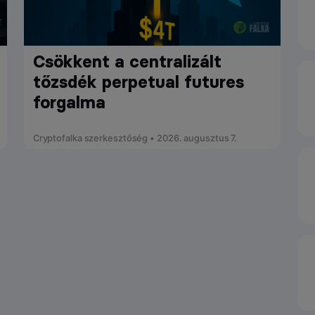
Csökkent a centralizált
tőzsdék perpetual futures
forgalma
Cryptofalka szerkesztőség • 2026. augusztus 7.