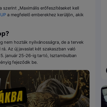
a szerint „Maximális erőfeszítéseket kell
JUP
a megfelelő emberekhez kerüljön, akik
op?
ég nem hozták nyilvánosságra, de a tervek
 rá. Az új javaslat két szakaszban való
5. január 25-26-ig tartó, Isztambulban
nyig fejeződik be.