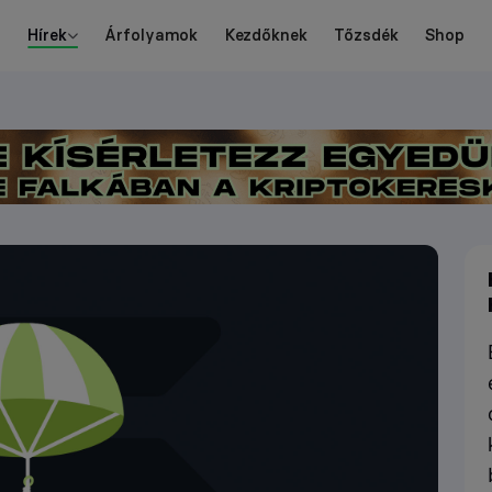
Hírek
Árfolyamok
Kezdőknek
Tőzsdék
Shop