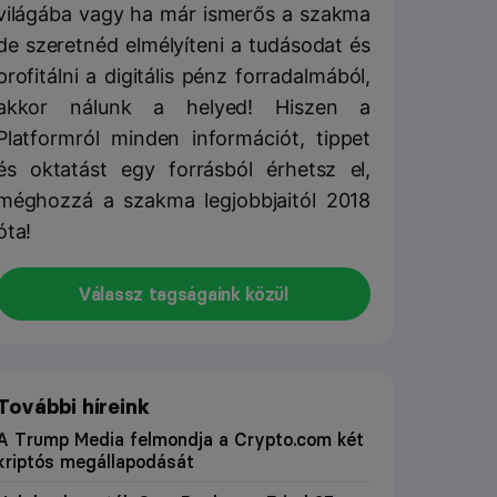
világába vagy ha már ismerős a szakma
de szeretnéd elmélyíteni a tudásodat és
profitálni a digitális pénz forradalmából,
akkor nálunk a helyed! Hiszen a
Platformról minden információt, tippet
és oktatást egy forrásból érhetsz el,
méghozzá a szakma legjobbjaitól 2018
óta!
Válassz tagságaink közül
További híreink
A Trump Media felmondja a Crypto.com két
kriptós megállapodását