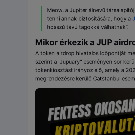
Meow, a Jupiter álnevű társalapítój
tenni annak biztosítására, hogy a
hosszú távú tagokká válhatnak”.
Mikor érkezik a JUP airdr
A token airdrop hivatalos időpontját m
szerint a "Jupuary" eseményen sor kerül
tokenkiosztást irányoz elő, amely a 202
megrendezésre kerülő Catstanbul esemé