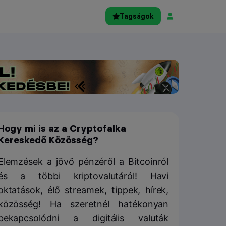
Tagságok
Hogy mi is az a Cryptofalka
Kereskedő Közösség?
Elemzések a jövő pénzéről a Bitcoinról
és a többi kriptovalutáról! Havi
oktatások, élő streamek, tippek, hírek,
közösség! Ha szeretnél hatékonyan
bekapcsolódni a digitális valuták