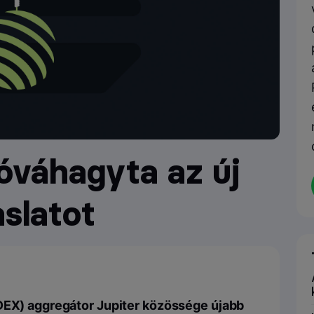
óváhagyta az új
aslatot
(DEX) aggregátor Jupiter közössége újabb