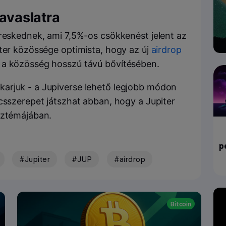
javaslatra
ereskednek, ami 7,5%-os csökkenést jelent az
iter közössége optimista, hogy az új
airdrop
 a közösség hosszú távú bővítésében.
arjuk - a Jupiverse lehető legjobb módon
csszerepet játszhat abban, hogy a Jupiter
sztémájában.
p
#Jupiter
#JUP
#airdrop
Bitcoin