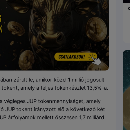
K
ban zárult le, amikor közel 1 millió jogosult
P tokent, amely a teljes tokenkészlet 13,5%-a.
 a végleges JUP tokenmennyiséget, amely
llió JUP tokent irányzott elő a következő két
JUP árfolyamok mellett összesen 1,7 milliárd