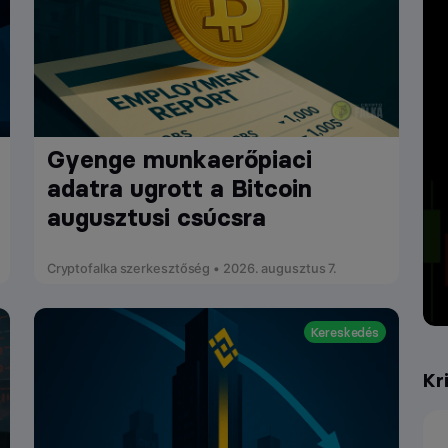
Gyenge munkaerőpiaci
adatra ugrott a Bitcoin
augusztusi csúcsra
Cryptofalka szerkesztőség • 2026. augusztus 7.
Kereskedés
Kr