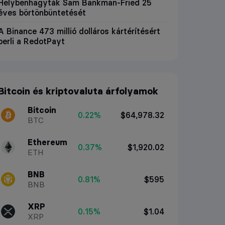
Helybenhagyták Sam Bankman-Fried 25
éves börtönbüntetését
A Binance 473 millió dolláros kártérítésért
perli a RedotPayt
Bitcoin és kriptovaluta árfolyamok
Bitcoin
0.22%
$64,978.32
BTC
Ethereum
0.37%
$1,920.02
ETH
BNB
0.81%
$595
BNB
XRP
0.15%
$1.04
XRP