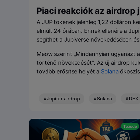
Piaci reakciók az airdrop 
A JUP tokenek jelenleg 1,22 dolláron k
elmúlt 24 órában. Ennek ellenére a Jup
segíthet a Jupiverse növekedésében és
Meow szerint „Mindannyian ugyanazt ak
történő növekedését”. Az új airdrop kul
tovább erősítse helyét a
Solana
ökoszi
#Jupiter airdrop
#Solana
#DEX
Tőzsde