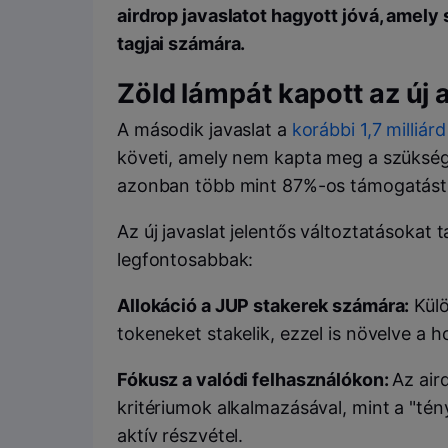
airdrop javaslatot hagyott jóvá, amel
tagjai számára.
Zöld lámpát kapott az új a
A második javaslat a
korábbi 1,7 milliár
követi, amely nem kapta meg a szükség
azonban több mint 87%-os támogatást é
Az új javaslat jelentős változtatásokat
legfontosabbak:
Allokáció a JUP stakerek számára:
Külö
tokeneket stakelik, ezzel is növelve a 
Fókusz a valódi felhasználókon:
Az air
kritériumok alkalmazásával, mint a "té
aktív részvétel.