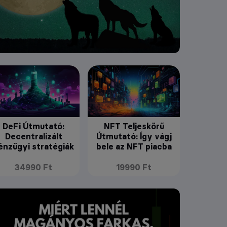
DeFi Útmutató:
NFT Teljeskörű
Decentralizált
Útmutató: Így vágj
énzügyi stratégiák
bele az NFT piacba
34990 Ft
19990 Ft