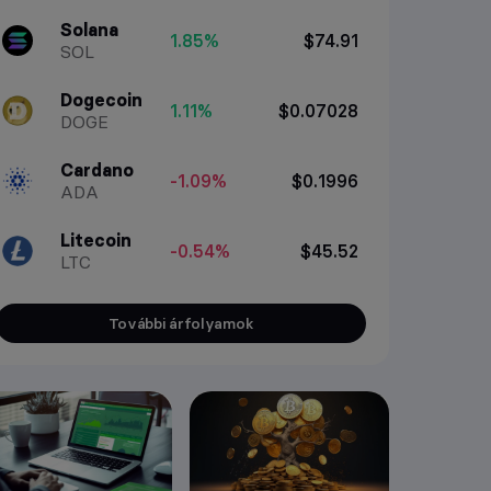
Solana
1.85%
$74.91
SOL
Dogecoin
1.11%
$0.07028
DOGE
Cardano
-1.09%
$0.1996
ADA
Litecoin
-0.54%
$45.52
LTC
További árfolyamok