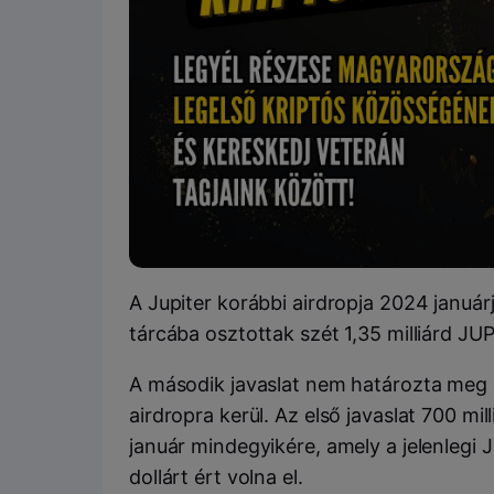
A Jupiter korábbi airdropja 2024 januárjá
tárcába osztottak szét 1,35 milliárd JU
A második javaslat nem határozta meg
airdropra kerül. Az első javaslat 700 mi
január mindegyikére, amely a jelenlegi 
dollárt ért volna el.