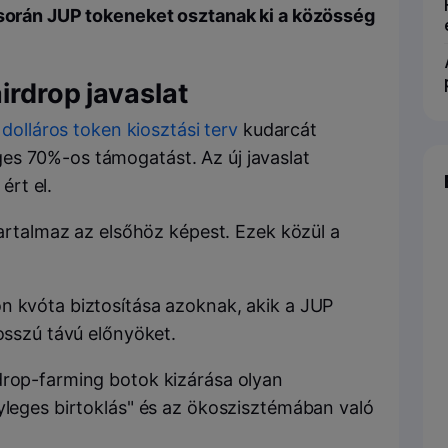
y során JUP tokeneket osztanak ki a közösség
irdrop javaslat
d dolláros token kiosztási terv
kudarcát
es 70%-os támogatást. Az új javaslat
rt el.
 tartalmaz az elsőhöz képest. Ezek közül a
n kvóta biztosítása azoknak, akik a JUP
hosszú távú előnyöket.
drop-farming botok kizárása olyan
nyleges birtoklás" és az ökoszisztémában való