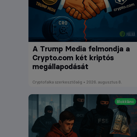
A Trump Media felmondja a
Crypto.com két kriptós
megállapodását
Cryptofalka szerkesztőség • 2026. augusztus 8.
Blokklánc