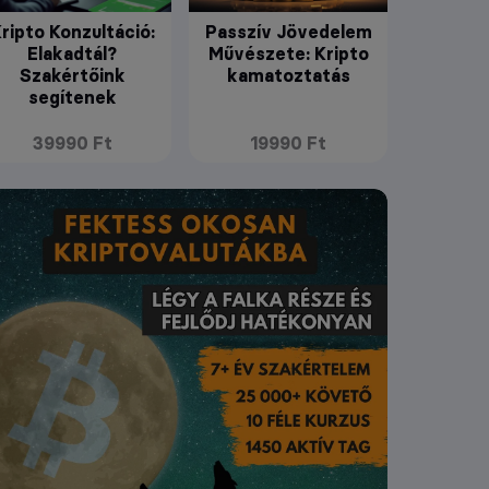
ripto Konzultáció:
Passzív Jövedelem
Elakadtál?
Művészete: Kripto
Szakértőink
kamatoztatás
segítenek
39990 Ft
19990 Ft