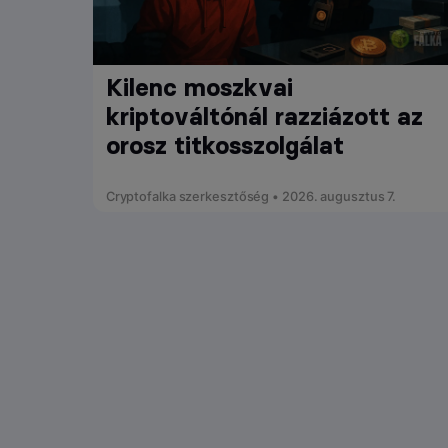
Kilenc moszkvai
kriptováltónál razziázott az
orosz titkosszolgálat
Cryptofalka szerkesztőség • 2026. augusztus 7.