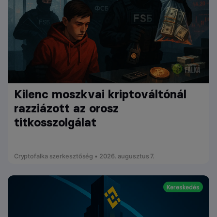
Kilenc moszkvai kriptováltónál
razziázott az orosz
titkosszolgálat
Cryptofalka szerkesztőség • 2026. augusztus 7.
Kereskedés