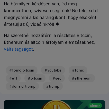
Ha bármilyen kérdésed van, írd meg
kommentben, szívesen segítünk! Ne felejtsd el
megnyomni a kis harang ikont, hogy elsőként
értesülj az új videóinkról! 🔔
Ha szeretnél hozzáférni a részletes Bitcoin,
Ethereum és altcoin árfolyam elemzésekhez,
válts tagságot
.
#fomc bitcoin
#youtube
#fomc
#etf
#bitcoin
#sec
#ethereum
#donald trump
#trump
Bitcoin