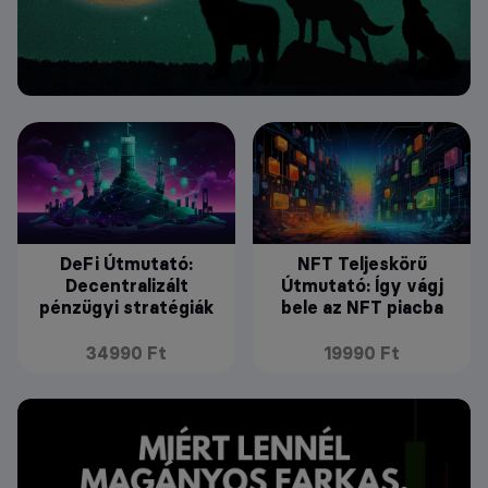
DeFi Útmutató:
NFT Teljeskörű
Decentralizált
Útmutató: Így vágj
pénzügyi stratégiák
bele az NFT piacba
34990 Ft
19990 Ft