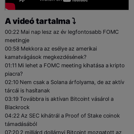
A videó tartalma ⤵️
00:22 Mai nap lesz az év legfontosabb FOMC
meetingje
00:58 Mekkora az esélye az amerikai
kamatvágások megkezdésének?
01:11 Mi lehet a FOMC meeting kihatása a kripto
piacra?
02:10 Nem csak a Solana árfolyama, de az aktív
tárcái is hasítanak
03:19 Továbbra is aktívan Bitcoint vásárol a
Blackrock
04:22 Az SEC kihátrál a Proof of Stake coinok
támadásából
07:20 2 milliárd dollárnyi Bitcoint mozgatott az