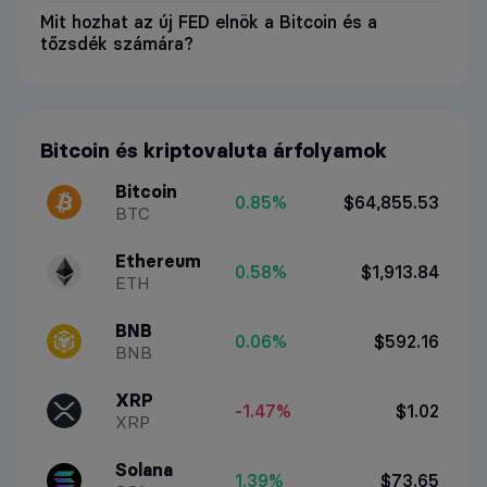
Mit hozhat az új FED elnök a Bitcoin és a
tőzsdék számára?
Bitcoin és kriptovaluta árfolyamok
Bitcoin
0.85%
$64,855.53
BTC
Ethereum
0.58%
$1,913.84
ETH
BNB
0.06%
$592.16
BNB
XRP
-1.47%
$1.02
XRP
Solana
1.39%
$73.65