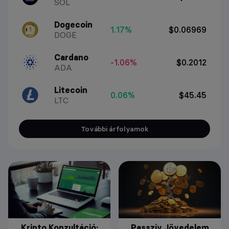
SOL
Dogecoin
1.17%
$0.06969
DOGE
Cardano
-1.06%
$0.2012
ADA
Litecoin
0.06%
$45.45
LTC
További árfolyamok
Kripto Konzultáció:
Passzív Jövedelem