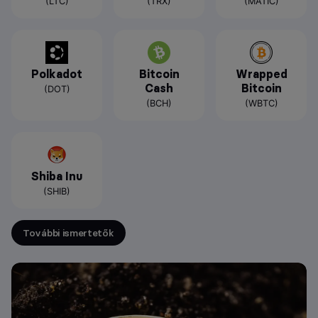
(LTC)
(TRX)
(MATIC)
Polkadot
Bitcoin
Wrapped
Cash
Bitcoin
(DOT)
(BCH)
(WBTC)
Shiba Inu
(SHIB)
További ismertetők