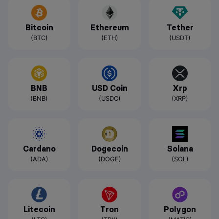
Bitcoin
Ethereum
Tether
(BTC)
(ETH)
(USDT)
BNB
USD Coin
Xrp
(BNB)
(USDC)
(XRP)
Cardano
Dogecoin
Solana
(ADA)
(DOGE)
(SOL)
Litecoin
Tron
Polygon