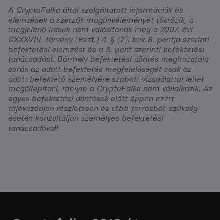
A CryptoFalka által szolgáltatott információk és
elemzések a szerzők magánvéleményét tükrözik, a
megjelenő írások nem valósítanak meg a 2007. évi
CXXXVIII. törvény (Bszt.) 4. § (2). bek 8. pontja szerinti
befektetési elemzést és a 9. pont szerinti befektetési
tanácsadást. Bármely befektetési döntés meghozatala
során az adott befektetés megfelelőségét csak az
adott befektető személyére szabott vizsgálattal lehet
megállapítani, melyre a CryptoFalka nem vállalkozik. Az
egyes befektetési döntések előtt éppen ezért
tájékozódjon részletesen és több forrásból, szükség
esetén konzultáljon személyes befektetési
tanácsadóval!