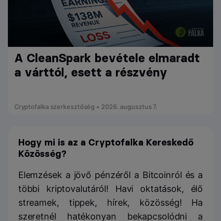
A CleanSpark bevétele elmaradt
a várttól, esett a részvény
Cryptofalka szerkesztőség • 2026. augusztus 7.
Hogy mi is az a Cryptofalka Kereskedő
Közösség?
Elemzések a jövő pénzéről a Bitcoinról és a
többi kriptovalutáról! Havi oktatások, élő
streamek, tippek, hírek, közösség! Ha
szeretnél hatékonyan bekapcsolódni a