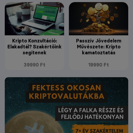
Kripto Konzultáció:
Passzív Jövedelem
Elakadtál? Szakértőink
Művészete: Kripto
segítenek
kamatoztatás
39990 Ft
19990 Ft