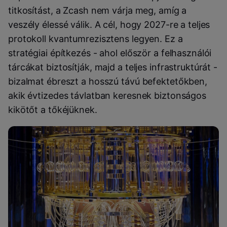
titkosítást, a Zcash nem várja meg, amíg a
veszély élessé válik. A cél, hogy 2027-re a teljes
protokoll kvantumrezisztens legyen. Ez a
stratégiai építkezés - ahol először a felhasználói
tárcákat biztosítják, majd a teljes infrastruktúrát -
bizalmat ébreszt a hosszú távú befektetőkben,
akik évtizedes távlatban keresnek biztonságos
kikötőt a tőkéjüknek.