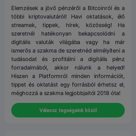
Elemzések a jövő pénzéről a Bitcoinról és a
többi kriptovalutáról! Havi oktatások, élő
streamek, tippek, hírek, közösség! Ha
szeretnél hatékonyan bekapcsolódni a
digitális valuták világába vagy ha már
ismerős a szakma de szeretnéd elmélyíteni a
tudásodat és profitálni a digitális pénz
forradalmából, akkor nálunk a helyed!
Hiszen a Platformról minden információt,
tippet és oktatást egy forrásból érhetsz el,
méghozzá a szakma legjobbjaitól 2018 óta!
Válassz tagságaink közül