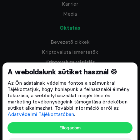
Karrier
Media
Oktatás
Bevezető cikkek
Kriptovaluta ismertetők
Kriptovaluta vásárlás
A weboldalunk sütiket használ 🍪
Oktató anyagok
Discord közösség
Az Ön adatainak védelme fontos a számunkra!
Tájékoztatjuk, hogy honlapunk a felhasználói élmény
fokozása, a webhelyhasználat megértése és
Csomagajánlatok
marketing tevékenységeink támogatása érdekében
sütiket alkalmazhat. További információ erről az
Kriptovaluta kezdőknek
Adatvédelmi Tájékoztatóban
.
Kriptovaluta kereskedés
Elfogadom
Megapack