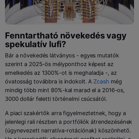
Fenntartható növekedés vagy
spekulatív lufi?
Bár a növekedés látványos - egyes mutatók
szerint a 2025-ös mélyponthoz képest az
emelkedés az 1300%-ot is meghaladja -, az
óvatosság továbbra is indokolt. A
Zcash
még
mindig több mint 80%-kal marad el a 2016-os,
3000 dollár feletti történelmi csúcsától.
A piaci szakértők arra figyelmeztetnek, hogy a
jelenlegi rali részben a portfóliók átrendezésének
(úgynevezett narratíva-rotációnak) köszönhető.