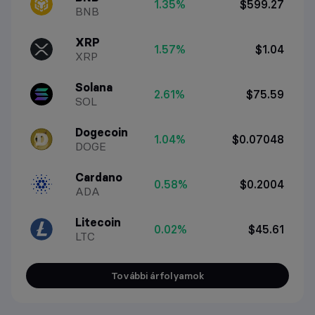
1.35%
$599.27
BNB
XRP
1.57%
$1.04
XRP
Solana
2.61%
$75.59
SOL
Dogecoin
1.04%
$0.07048
DOGE
Cardano
0.58%
$0.2004
ADA
Litecoin
0.02%
$45.61
LTC
További árfolyamok