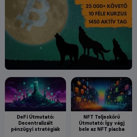
DeFi Útmutató:
NFT Teljeskörű
Decentralizált
Útmutató: Így vágj
pénzügyi stratégiák
bele az NFT piacba