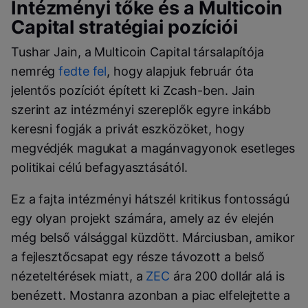
Intézményi tőke és a Multicoin
Capital stratégiai pozíciói
Tushar Jain, a Multicoin Capital társalapítója
nemrég
fedte fel
, hogy alapjuk február óta
jelentős pozíciót épített ki Zcash-ben. Jain
szerint az intézményi szereplők egyre inkább
keresni fogják a privát eszközöket, hogy
megvédjék magukat a magánvagyonok esetleges
politikai célú befagyasztásától.
Ez a fajta intézményi hátszél kritikus fontosságú
egy olyan projekt számára, amely az év elején
még belső válsággal küzdött. Márciusban, amikor
a fejlesztőcsapat egy része távozott a belső
nézeteltérések miatt, a
ZEC
ára 200 dollár alá is
benézett. Mostanra azonban a piac elfelejtette a