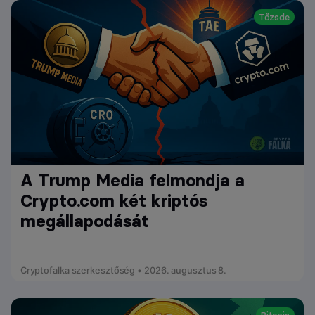
Tőzsde
A Trump Media felmondja a
Crypto.com két kriptós
megállapodását
Cryptofalka szerkesztőség • 2026. augusztus 8.
Bitcoin