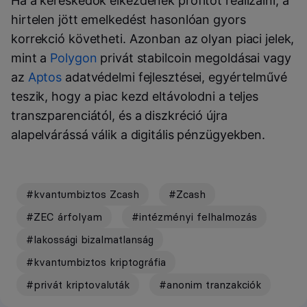
Ha a kereskedők elkezdenek profitot realizálni, a
hirtelen jött emelkedést hasonlóan gyors
korrekció követheti. Azonban az olyan piaci jelek,
mint a
Polygon
privát stabilcoin megoldásai vagy
az
Aptos
adatvédelmi fejlesztései, egyértelművé
teszik, hogy a piac kezd eltávolodni a teljes
transzparenciától, és a diszkréció újra
alapelvárássá válik a digitális pénzügyekben.
#kvantumbiztos Zcash
#Zcash
#ZEC árfolyam
#intézményi felhalmozás
#lakossági bizalmatlanság
#kvantumbiztos kriptográfia
#privát kriptovaluták
#anonim tranzakciók