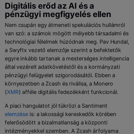
Digitális erőd az AI és a
pénzügyi megfigyelés ellen
Nem csupán egy átmeneti spekulációs hullámról
van szó: a számok mögött mélyebb társadalmi és
technológiai félelmek húzódnak meg. Pav Hundal,
a Swyftx vezető elemzője szerint a befektetők
egyre inkább tartanak a mesterséges intelligencia
által vezérelt adatkövetéstől és a kormányzati
pénzügyi felügyelet szigorodásától. Ebben a
környezetben a Zcash és riválisa, a Monero
(
XMR
) afféle digitális fedezékként funkcionál.
A piaci hangulatot jól tükrözi a Santiment
elemzése
is: a lakossági kereskedők körében
felerősödött a bizalmatlanság a központi
intézményekkel szemben. A Zcash árfolyama