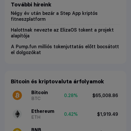
További híreink
Négy év után bezár a Step App kriptós
fitneszplatform
Halottnak nevezte az ElizaOS tokent a projekt
alapítója
A Pump.fun milliós tokenjuttatás előtt bocsátott
el dolgozókat
Bitcoin és kriptovaluta árfolyamok
Bitcoin
0.28%
$65,008.86
BTC
Ethereum
0.42%
$1,919.49
ETH
BNB