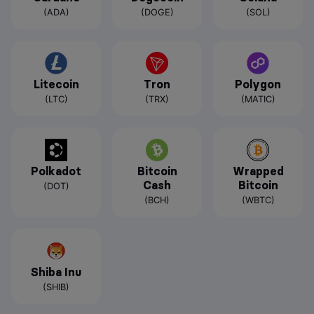
(ADA)
(DOGE)
(SOL)
Litecoin
Tron
Polygon
(LTC)
(TRX)
(MATIC)
Polkadot
Bitcoin
Wrapped
Cash
Bitcoin
(DOT)
(BCH)
(WBTC)
Shiba Inu
(SHIB)