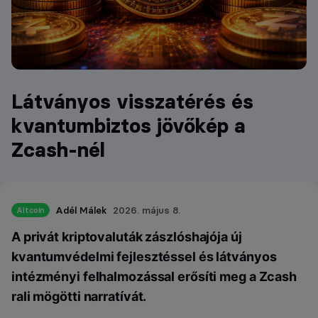
Látványos visszatérés és
kvantumbiztos jövőkép a
Zcash-nél
Adél Málek
2026. május 8.
Altcoin
A privát kriptovaluták zászlóshajója új
kvantumvédelmi fejlesztéssel és látványos
intézményi felhalmozással erősíti meg a Zcash
rali mögötti narratívát.