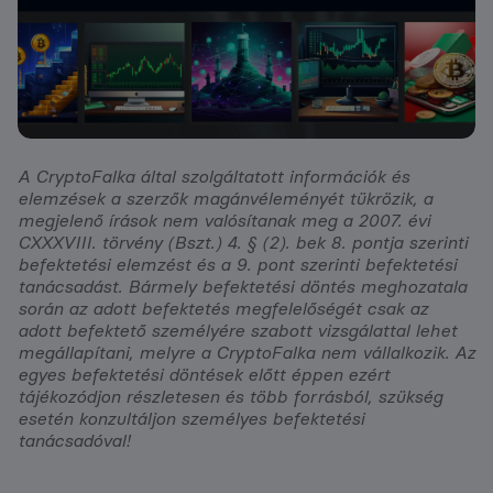
A CryptoFalka által szolgáltatott információk és
elemzések a szerzők magánvéleményét tükrözik, a
megjelenő írások nem valósítanak meg a 2007. évi
CXXXVIII. törvény (Bszt.) 4. § (2). bek 8. pontja szerinti
befektetési elemzést és a 9. pont szerinti befektetési
tanácsadást. Bármely befektetési döntés meghozatala
során az adott befektetés megfelelőségét csak az
adott befektető személyére szabott vizsgálattal lehet
megállapítani, melyre a CryptoFalka nem vállalkozik. Az
egyes befektetési döntések előtt éppen ezért
tájékozódjon részletesen és több forrásból, szükség
esetén konzultáljon személyes befektetési
tanácsadóval!