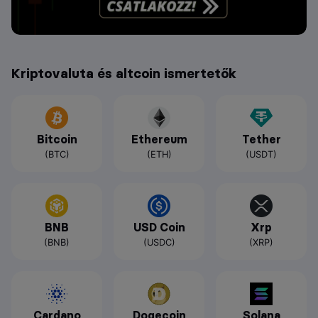
Kriptovaluta és altcoin ismertetők
Bitcoin
Ethereum
Tether
(BTC)
(ETH)
(USDT)
BNB
USD Coin
Xrp
(BNB)
(USDC)
(XRP)
Cardano
Dogecoin
Solana