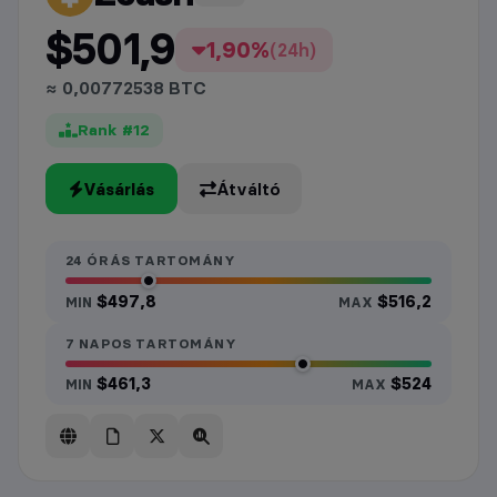
$501,9
1,90%
(24h)
≈ 0,00772538 BTC
Rank #12
Vásárlás
Átváltó
24 ÓRÁS TARTOMÁNY
$497,8
$516,2
MIN
MAX
7 NAPOS TARTOMÁNY
$461,3
$524
MIN
MAX