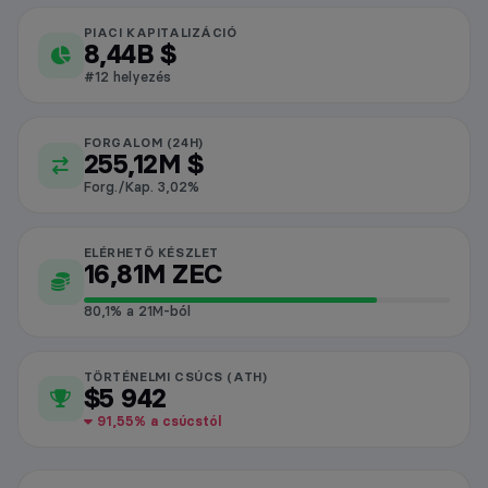
PIACI KAPITALIZÁCIÓ
Zcash piaci adatok
8,44B $
#12 helyezés
FORGALOM (24H)
255,12M $
Forg./Kap. 3,02%
ELÉRHETŐ KÉSZLET
16,81M ZEC
80,1% a 21M-ból
TÖRTÉNELMI CSÚCS (ATH)
$5 942
91,55% a csúcstól