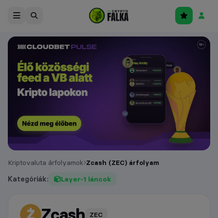
Kriptovaluta árfolyamok
Zcash (ZEC) árfolyam
Kategóriák:
Layer-1 láncok
Zcash
árfolyam
ZEC