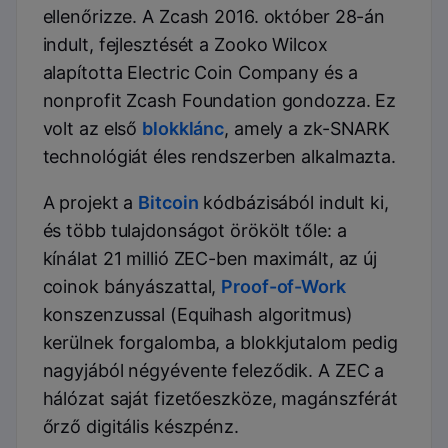
ellenőrizze. A Zcash 2016. október 28-án
indult, fejlesztését a Zooko Wilcox
alapította Electric Coin Company és a
nonprofit Zcash Foundation gondozza. Ez
volt az első
blokklánc
, amely a zk-SNARK
technológiát éles rendszerben alkalmazta.
A projekt a
Bitcoin
kódbázisából indult ki,
és több tulajdonságot örökölt tőle: a
kínálat 21 millió ZEC-ben maximált, az új
coinok bányászattal,
Proof-of-Work
konszenzussal (Equihash algoritmus)
kerülnek forgalomba, a blokkjutalom pedig
nagyjából négyévente feleződik. A ZEC a
hálózat saját fizetőeszköze, magánszférát
őrző digitális készpénz.