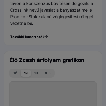
távon a konszenzus bővítésén dolgozik: a
Crosslink nevű javaslat a bányászat mellé
Proof-of-Stake alapú véglegesítési réteget
vezetne be.
További ismertetők
Élő Zcash árfolyam grafikon
1Ó
1N
1H
1Hó