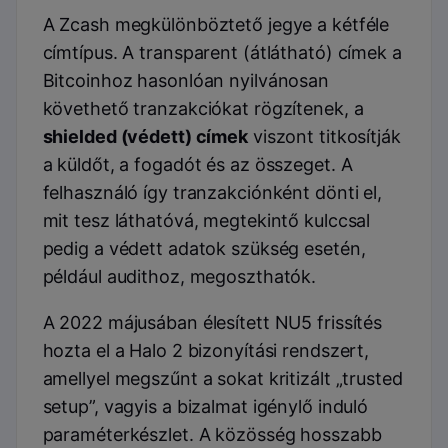
A Zcash megkülönböztető jegye a kétféle
címtípus. A transparent (átlátható) címek a
Bitcoinhoz hasonlóan nyilvánosan
követhető tranzakciókat rögzítenek, a
shielded (védett) címek
viszont titkosítják
a küldőt, a fogadót és az összeget. A
felhasználó így tranzakciónként dönti el,
mit tesz láthatóvá, megtekintő kulccsal
pedig a védett adatok szükség esetén,
például audithoz, megoszthatók.
A 2022 májusában élesített NU5 frissítés
hozta el a Halo 2 bizonyítási rendszert,
amellyel megszűnt a sokat kritizált „trusted
setup”, vagyis a bizalmat igénylő induló
paraméterkészlet. A közösség hosszabb