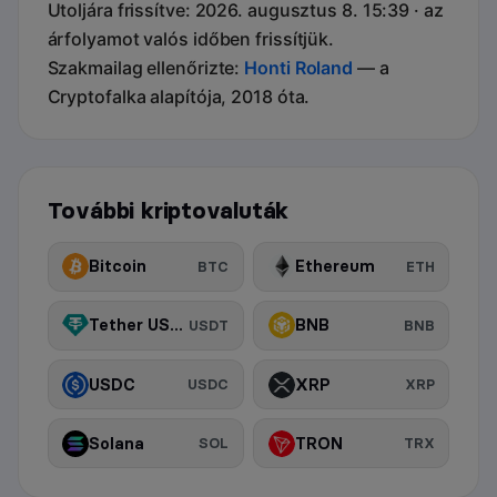
Utoljára frissítve: 2026. augusztus 8. 15:39 · az
árfolyamot valós időben frissítjük.
Szakmailag ellenőrizte:
Honti Roland
— a
Cryptofalka alapítója, 2018 óta.
További kriptovaluták
Bitcoin
Ethereum
BTC
ETH
Tether USDt
BNB
USDT
BNB
USDC
XRP
USDC
XRP
Solana
TRON
SOL
TRX