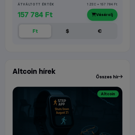
ÁTVÁLTOTT ÉRTÉK
1 ZEC = 157 784 Ft
157 784 Ft
Vásárolj
Ft
$
€
Altcoin hírek
Összes hír
Altcoin