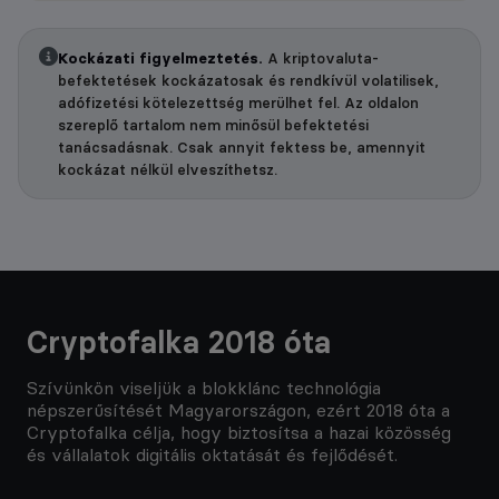
Kockázati figyelmeztetés.
A kriptovaluta-
befektetések kockázatosak és rendkívül volatilisek,
adófizetési kötelezettség merülhet fel. Az oldalon
szereplő tartalom nem minősül befektetési
tanácsadásnak. Csak annyit fektess be, amennyit
kockázat nélkül elveszíthetsz.
Cryptofalka 2018 óta
Szívünkön viseljük a blokklánc technológia
népszerűsítését Magyarországon, ezért 2018 óta a
Cryptofalka célja, hogy biztosítsa a hazai közösség
és vállalatok digitális oktatását és fejlődését.