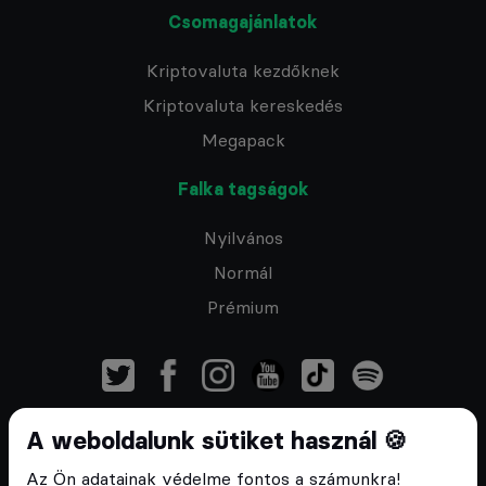
Csomagajánlatok
Kriptovaluta kezdőknek
Kriptovaluta kereskedés
Megapack
Falka tagságok
Nyilvános
Normál
Prémium
A weboldalunk sütiket használ 🍪
Feliratkozom a hírlevélre
Az Ön adatainak védelme fontos a számunkra!