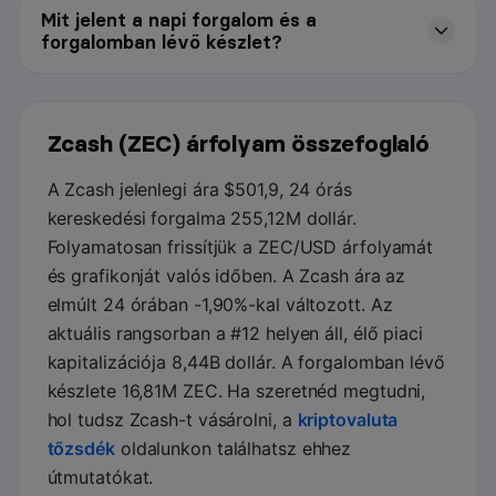
Mit jelent a napi forgalom és a
forgalomban lévő készlet?
Zcash (ZEC) árfolyam összefoglaló
A Zcash jelenlegi ára $501,9, 24 órás
kereskedési forgalma 255,12M dollár.
Folyamatosan frissítjük a ZEC/USD árfolyamát
és grafikonját valós időben. A Zcash ára az
elmúlt 24 órában -1,90%-kal változott. Az
aktuális rangsorban a #12 helyen áll, élő piaci
kapitalizációja 8,44B dollár. A forgalomban lévő
készlete 16,81M ZEC. Ha szeretnéd megtudni,
hol tudsz Zcash-t vásárolni, a
kriptovaluta
tőzsdék
oldalunkon találhatsz ehhez
útmutatókat.