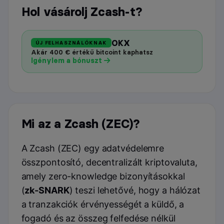
Hol vásárolj Zcash-t?
OKX
ÚJ FELHASZNÁLÓKNAK
Akár 400 € értékű bitcoint kaphatsz
Igénylem a bónuszt
Mi az a Zcash (ZEC)?
A Zcash (ZEC) egy adatvédelemre
összpontosító, decentralizált kriptovaluta,
amely zero-knowledge bizonyításokkal
(
zk-SNARK
) teszi lehetővé, hogy a hálózat
a tranzakciók érvényességét a küldő, a
fogadó és az összeg felfedése nélkül