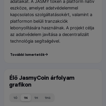
adataikat. A JASMY token a platform natív
eszköze, amelyet adatvédelemmel
kapcsolatos szolgáltatásokért, valamint a
platformon belüli tranzakciók
lebonyolítására használnak. A projekt célja
az adatvédelem javítása a decentralizált
technológia segítségével.
További ismertetők
Élő JasmyCoin árfolyam
grafikon
1Ó
1N
1H
1Hó