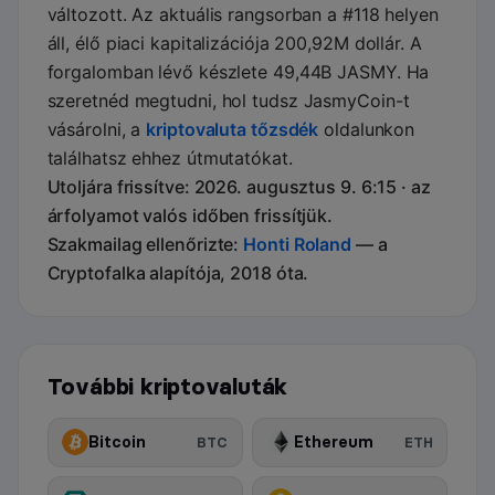
változott. Az aktuális rangsorban a #118 helyen
áll, élő piaci kapitalizációja 200,92M dollár. A
forgalomban lévő készlete 49,44B JASMY. Ha
szeretnéd megtudni, hol tudsz JasmyCoin-t
vásárolni, a
kriptovaluta tőzsdék
oldalunkon
találhatsz ehhez útmutatókat.
Utoljára frissítve: 2026. augusztus 9. 6:15 · az
árfolyamot valós időben frissítjük.
Szakmailag ellenőrizte:
Honti Roland
— a
Cryptofalka alapítója, 2018 óta.
További kriptovaluták
Bitcoin
Ethereum
BTC
ETH