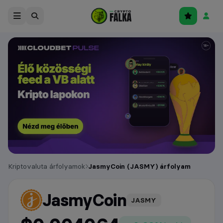
Kriptovaluta árfolyamok
JasmyCoin (JASMY) árfolyam
JasmyCoin
árfolyam
JASMY