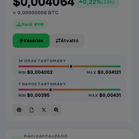
$0,004064
0,22%
(24h)
≈ 0,00000006 BTC
Rank #118
Vásárlás
Átváltó
24 ÓRÁS TARTOMÁNY
$0,004002
$0,004121
MIN
MAX
7 NAPOS TARTOMÁNY
$0,00395
$0,00431
MIN
MAX
PIACI KAPITALIZÁCIÓ