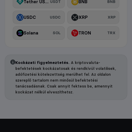
Tether USDt
BNB
USDT
BNB
USDC
XRP
USDC
XRP
Solana
TRON
SOL
TRX
Kockázati figyelmeztetés.
A kriptovaluta-
befektetések kockázatosak és rendkívül volatilisek,
adófizetési kötelezettség merülhet fel. Az oldalon
szereplő tartalom nem minősül befektetési
tanácsadásnak. Csak annyit fektess be, amennyit
kockázat nélkül elveszíthetsz.