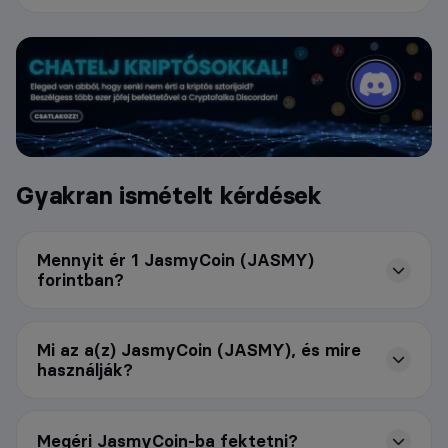
Gyakran ismételt kérdések
Mennyit ér 1 JasmyCoin (JASMY)
forintban?
Mi az a(z) JasmyCoin (JASMY), és mire
használják?
Megéri JasmyCoin-ba fektetni?