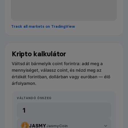
Track all markets on TradingView
Kripto kalkulátor
Váltsd át bármelyik coint forintra: add meg a
mennyiséget, válassz coint, és nézd meg az
értékét forintban, dollárban vagy euróban — élő
árfolyamon.
VÁLTANDÓ ÖSSZEG
JASMY
JasmyCoin