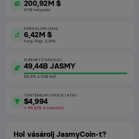
JasmyCoin piaci adatok
200,92M $
#118 helyezés
FORGALOM (24H)
6,42M $
Forg./Kap. 3,19%
ELÉRHETŐ KÉSZLET
49,44B JASMY
98,9% a 50B-ból
TÖRTÉNELMI CSÚCS (ATH)
$4,994
99,92% a csúcstól
Hol vásárolj JasmyCoin-t?