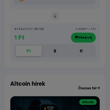
ÁTVÁLTOTT ÉRTÉK
1 JASMY = 1 Ft
1 Ft
Vásárolj
Ft
$
€
Altcoin hírek
Összes hír
Altcoin