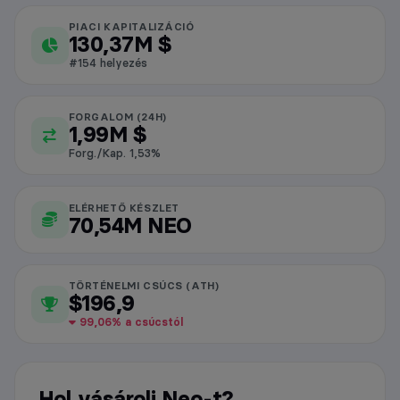
PIACI KAPITALIZÁCIÓ
Neo piaci adatok
130,37M $
#154 helyezés
FORGALOM (24H)
1,99M $
Forg./Kap. 1,53%
ELÉRHETŐ KÉSZLET
70,54M NEO
TÖRTÉNELMI CSÚCS (ATH)
$196,9
99,06% a csúcstól
Hol vásárolj Neo-t?