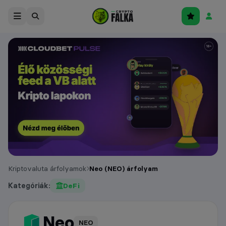
Kriptovaluta árfolyamok
Neo (NEO) árfolyam
Kategóriák:
DeFi
Neo
árfolyam
NEO