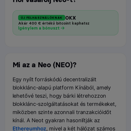
OKX
ÚJ FELHASZNÁLÓKNAK
Akár 400 € értékű bitcoint kaphatsz
Igénylem a bónuszt
Mi az a Neo (NEO)?
Egy nyílt forráskódú decentralizált
blokklánc-alapú platform Kínából, amely
lehetővé teszi, hogy bárki létrehozzon
blokklánc-szolgáltatásokat és termékeket,
miközben szinte azonnali tranzakcióidőt
kínál. A Neot gyakran hasonlítják az
Ethereumhoz
, mivel a két hálózat számos