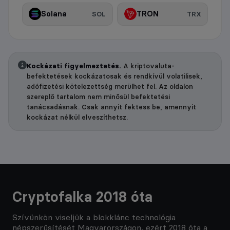
Solana
TRON
SOL
TRX
Kockázati figyelmeztetés.
A kriptovaluta-
befektetések kockázatosak és rendkívül volatilisek,
adófizetési kötelezettség merülhet fel. Az oldalon
szereplő tartalom nem minősül befektetési
tanácsadásnak. Csak annyit fektess be, amennyit
kockázat nélkül elveszíthetsz.
Cryptofalka 2018 óta
Szívünkön viseljük a blokklánc technológia
népszerűsítését Magyarországon, ezért 2018 óta a