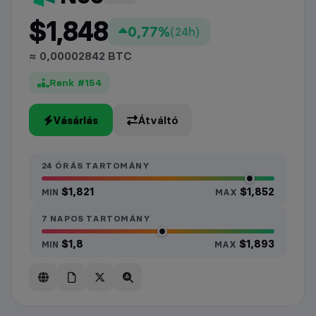
$1,848
0,77%
(24h)
≈ 0,00002842 BTC
Rank #154
Vásárlás
Átváltó
24 ÓRÁS TARTOMÁNY
$1,821
$1,852
MIN
MAX
7 NAPOS TARTOMÁNY
$1,8
$1,893
MIN
MAX