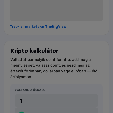
Track all markets on TradingView
Kripto kalkulátor
Váltsd át bármelyik coint forintra: add meg a
mennyiséget, válassz coint, és nézd meg az
értékét forintban, dollárban vagy euróban — élő
árfolyamon.
VÁLTANDÓ ÖSSZEG