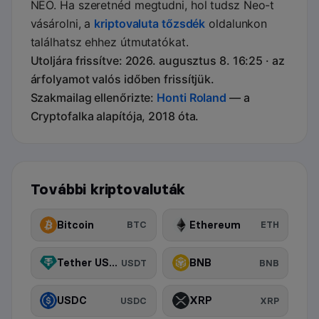
NEO. Ha szeretnéd megtudni, hol tudsz Neo-t
vásárolni, a
kriptovaluta tőzsdék
oldalunkon
találhatsz ehhez útmutatókat.
Utoljára frissítve: 2026. augusztus 8. 16:25 · az
árfolyamot valós időben frissítjük.
Szakmailag ellenőrizte:
Honti Roland
— a
Cryptofalka alapítója, 2018 óta.
További kriptovaluták
Bitcoin
Ethereum
BTC
ETH
Tether USDt
BNB
USDT
BNB
USDC
XRP
USDC
XRP