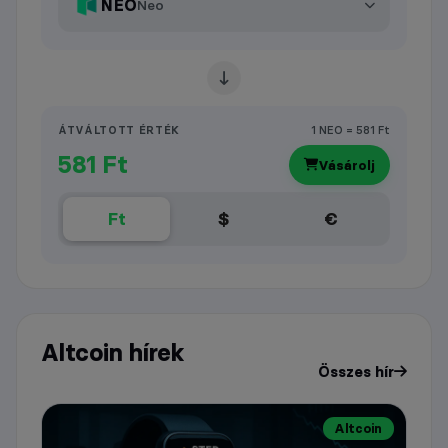
NEO
Neo
ÁTVÁLTOTT ÉRTÉK
1 NEO = 581 Ft
581 Ft
Vásárolj
Ft
$
€
Altcoin hírek
Összes hír
Altcoin