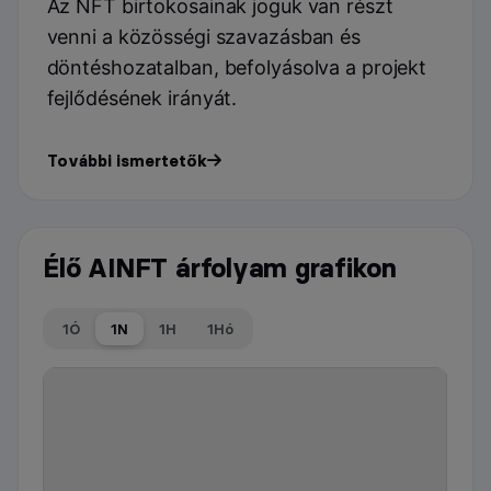
Az NFT birtokosainak joguk van részt
venni a közösségi szavazásban és
döntéshozatalban, befolyásolva a projekt
fejlődésének irányát.
További ismertetők
Élő AINFT árfolyam grafikon
1Ó
1N
1H
1Hó