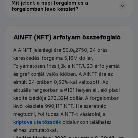
Mit jelent a napi forgalom és a
forgalomban lévő készlet?
AINFT (NFT) árfolyam összefoglaló
A AINFT jelenlegi ára $0,0
2750, 24 órás
6
kereskedési forgalma 5,16M dollár.
Folyamatosan frissítjük a NFT/USD árfolyamát
és grafikonját valós időben. A AINFT ára az
elmúlt 24 órában 0,50%-kal változott. Az
aktuális rangsorban a #101 helyen áll, élő piaci
kapitalizációja 272,32M dollár. A forgalomban
lévő készlete 990,11T NFT. Ha szeretnéd
megtudni, hol tudsz AINFT-t vásárolni, a
kriptovaluta tőzsdék
oldalunkon találhatsz
ehhez útmutatókat.
Utoljára frissítve: 2026. augusztus 8. 20:48 · az