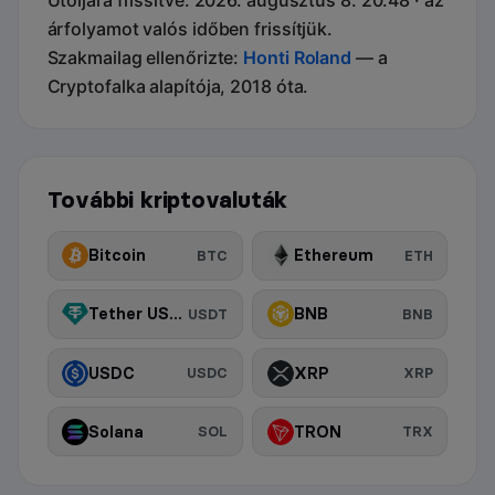
árfolyamot valós időben frissítjük.
Szakmailag ellenőrizte:
Honti Roland
— a
Cryptofalka alapítója, 2018 óta.
További kriptovaluták
Bitcoin
Ethereum
BTC
ETH
Tether USDt
BNB
USDT
BNB
USDC
XRP
USDC
XRP
Solana
TRON
SOL
TRX