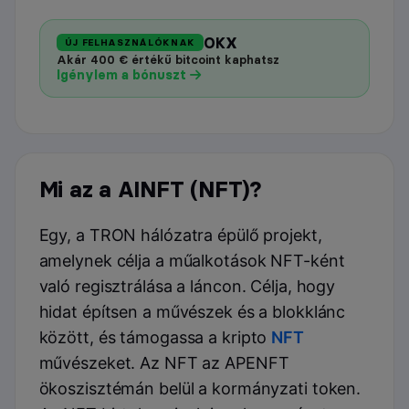
OKX
ÚJ FELHASZNÁLÓKNAK
Akár 400 € értékű bitcoint kaphatsz
Igénylem a bónuszt
Mi az a AINFT (NFT)?
Egy, a TRON hálózatra épülő projekt,
amelynek célja a műalkotások NFT-ként
való regisztrálása a láncon. Célja, hogy
hidat építsen a művészek és a blokklánc
között, és támogassa a kripto
NFT
művészeket. Az NFT az APENFT
ökoszisztémán belül a kormányzati token.