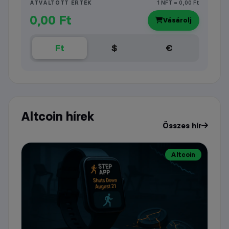
ÁTVÁLTOTT ÉRTÉK
1 NFT = 0,00 Ft
0,00 Ft
Vásárolj
Ft
$
€
Altcoin hírek
Összes hír
Altcoin