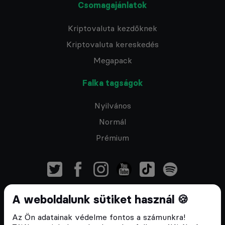
Csomagajánlatok
Kriptovaluta kezdőknek
Kriptovaluta kereskedés
Megapack
Falka tagságok
Nyilvános
Normál
Prémium
A weboldalunk sütiket használ 🍪
Feliratkozom a hírlevélre
Az Ön adatainak védelme fontos a számunkra!