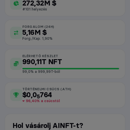
AINFT piaci adatok
272,32M $
#101 helyezés
FORGALOM (24H)
5,16M $
Forg./Kap. 1,90%
ELÉRHETŐ KÉSZLET
990,11T NFT
99,0% a 999,99T-ból
TÖRTÉNELMI CSÚCS (ATH)
$0,0
764
5
96,40% a csúcstól
Hol vásárolj AINFT-t?