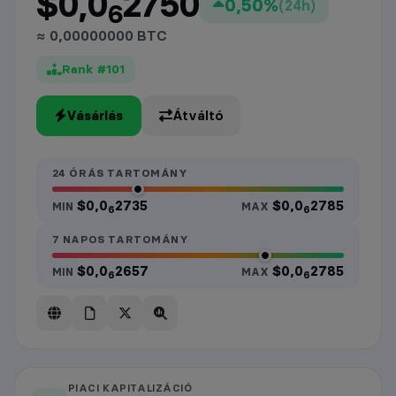
$0,0
2750
0,50%
(24h)
6
≈ 0,00000000 BTC
Rank #101
Vásárlás
Átváltó
24 ÓRÁS TARTOMÁNY
$0,0
2735
$0,0
2785
MIN
MAX
6
6
7 NAPOS TARTOMÁNY
$0,0
2657
$0,0
2785
MIN
MAX
6
6
PIACI KAPITALIZÁCIÓ