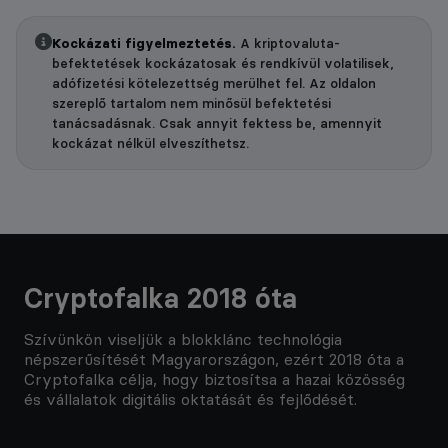
Kockázati figyelmeztetés.
A kriptovaluta-
befektetések kockázatosak és rendkívül volatilisek,
adófizetési kötelezettség merülhet fel. Az oldalon
szereplő tartalom nem minősül befektetési
tanácsadásnak. Csak annyit fektess be, amennyit
kockázat nélkül elveszíthetsz.
Cryptofalka 2018 óta
Szívünkön viseljük a blokklánc technológia
népszerűsítését Magyarországon, ezért 2018 óta a
Cryptofalka célja, hogy biztosítsa a hazai közösség
és vállalatok digitális oktatását és fejlődését.