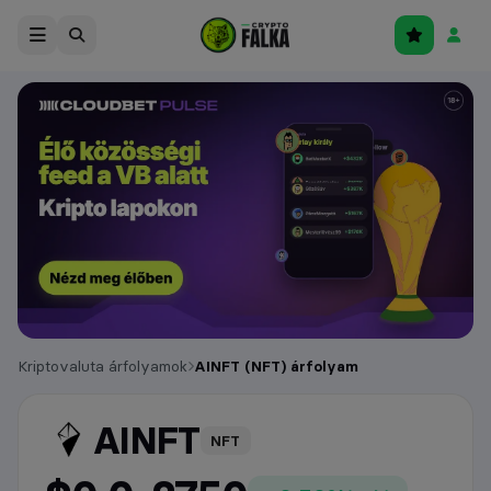
Kriptovaluta árfolyamok
AINFT (NFT) árfolyam
AINFT
árfolyam
NFT