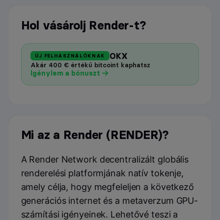
Hol vásárolj Render-t?
OKX
ÚJ FELHASZNÁLÓKNAK
Akár 400 € értékű bitcoint kaphatsz
Igénylem a bónuszt
Mi az a Render (RENDER)?
A Render Network decentralizált globális
renderelési platformjának natív tokenje,
amely célja, hogy megfeleljen a következő
generációs internet és a metaverzum GPU-
számítási igényeinek​
. Lehetővé teszi a