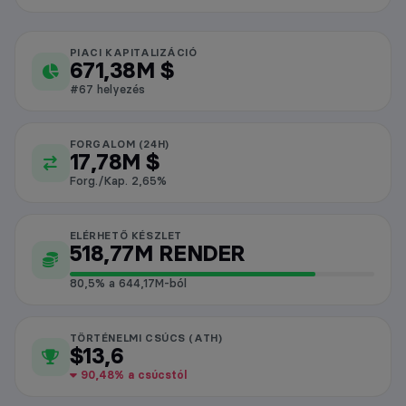
PIACI KAPITALIZÁCIÓ
Render piaci adatok
671,38M $
#67 helyezés
FORGALOM (24H)
17,78M $
Forg./Kap. 2,65%
ELÉRHETŐ KÉSZLET
518,77M RENDER
80,5% a 644,17M-ból
TÖRTÉNELMI CSÚCS (ATH)
$13,6
90,48% a csúcstól