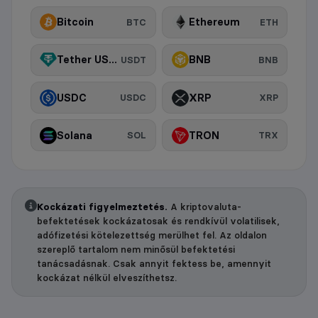
Bitcoin
Ethereum
BTC
ETH
Tether USDt
BNB
USDT
BNB
USDC
XRP
USDC
XRP
Solana
TRON
SOL
TRX
Kockázati figyelmeztetés.
A kriptovaluta-
befektetések kockázatosak és rendkívül volatilisek,
adófizetési kötelezettség merülhet fel. Az oldalon
szereplő tartalom nem minősül befektetési
tanácsadásnak. Csak annyit fektess be, amennyit
kockázat nélkül elveszíthetsz.