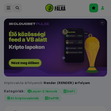
Kriptovaluta árfolyamok
Render (RENDER) árfolyam
Kategóriák:
Layer-2 láncok
DeFi
AI kriptovaluták
DePIN