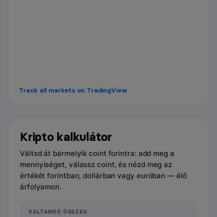
Track all markets on TradingView
Kripto kalkulátor
Váltsd át bármelyik coint forintra: add meg a
mennyiséget, válassz coint, és nézd meg az
értékét forintban, dollárban vagy euróban — élő
árfolyamon.
VÁLTANDÓ ÖSSZEG