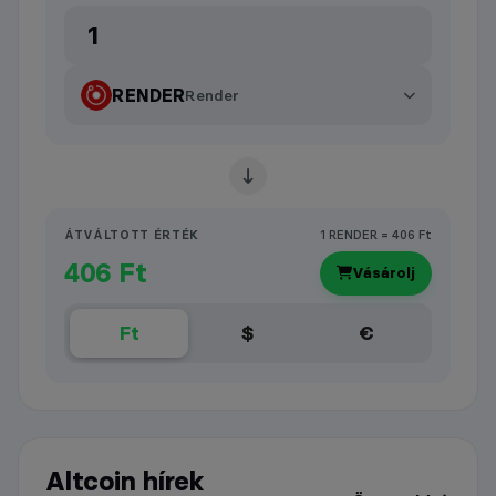
RENDER
Render
ÁTVÁLTOTT ÉRTÉK
1 RENDER = 406 Ft
406 Ft
Vásárolj
Ft
$
€
Altcoin hírek