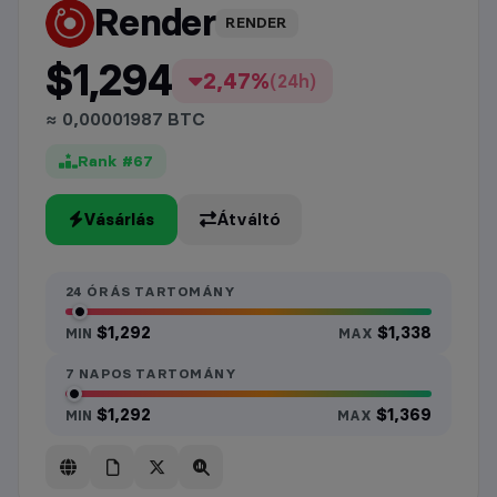
Render
árfolyam
RENDER
$1,294
2,47%
(24h)
≈ 0,00001987 BTC
Rank #67
Vásárlás
Átváltó
24 ÓRÁS TARTOMÁNY
$1,292
$1,338
MIN
MAX
7 NAPOS TARTOMÁNY
$1,292
$1,369
MIN
MAX