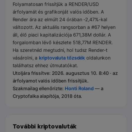
Folyamatosan frissítjük a RENDER/USD
árfolyamát és grafikonját valós időben. A
Render ára az elmúlt 24 órában -2,47%-kal
változott. Az aktuális rangsorban a #67 helyen
áll, élő piaci kapitalizációja 671,38M dollár. A
forgalomban lévő készlete 518,77M RENDER.
Ha szeretnéd megtudni, hol tudsz Render-t
vásárolni, a
kriptovaluta tőzsdék
oldalunkon
találhatsz ehhez útmutatókat.
Utoljára frissítve: 2026. augusztus 10. 8:40 · az
árfolyamot valós időben frissítjük.
Szakmailag ellenőrizte:
Honti Roland
— a
Cryptofalka alapítója, 2018 óta.
További kriptovaluták