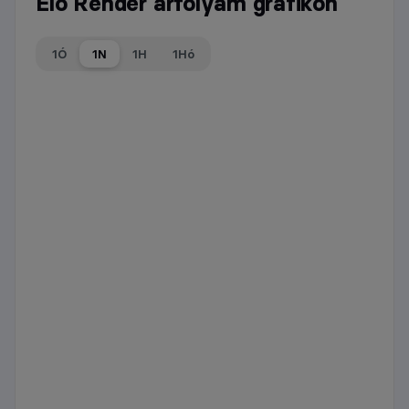
Élő Render árfolyam grafikon
1Ó
1N
1H
1Hó