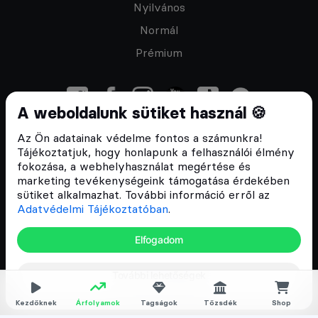
Nyilvános
Normál
Prémium
A weboldalunk sütiket használ 🍪
Az Ön adatainak védelme fontos a számunkra!
Feliratkozom a hírlevélre
Tájékoztatjuk, hogy honlapunk a felhasználói élmény
fokozása, a webhelyhasználat megértése és
marketing tevékenységeink támogatása érdekében
sütiket alkalmazhat. További információ erről az
Adatvédelmi Tájékoztatóban
.
ÁSZF
Elfogadom
Adatvédelmi tájékoztató
Email:
info@cryptofalka.hu
Copyright © 2017–2026. Minden jog fenntartva
További lehetőségek
Kezdőknek
Árfolyamok
Tagságok
Tőzsdék
Shop