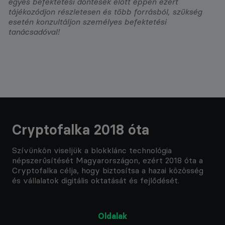
egyes befektetési döntések előtt éppen ezért
tájékozódjon részletesen és több forrásból, szükség
esetén konzultáljon személyes befektetési
tanácsadóval!
Cryptofalka 2018 óta
Szívünkön viseljük a blokklánc technológia
népszerűsítését Magyarországon, ezért 2018 óta a
Cryptofalka célja, hogy biztosítsa a hazai közösség
és vállalatok digitális oktatását és fejlődését.
Oldalak