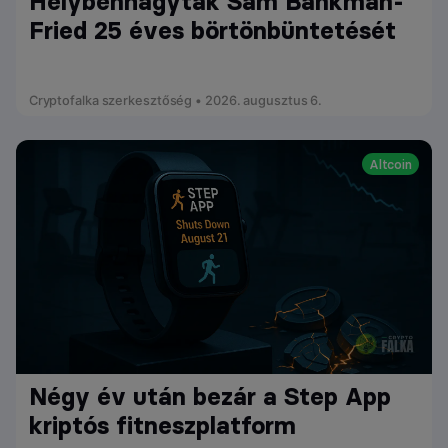
Helybenhagyták Sam Bankman-
Fried 25 éves börtönbüntetését
Cryptofalka szerkesztőség • 2026. augusztus 6.
Altcoin
Négy év után bezár a Step App
kriptós fitneszplatform