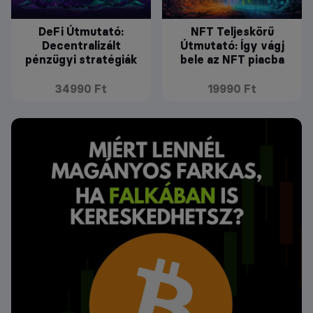
DeFi Útmutató:
NFT Teljeskörű
Decentralizált
Útmutató: Így vágj
pénzügyi stratégiák
bele az NFT piacba
34990 Ft
19990 Ft