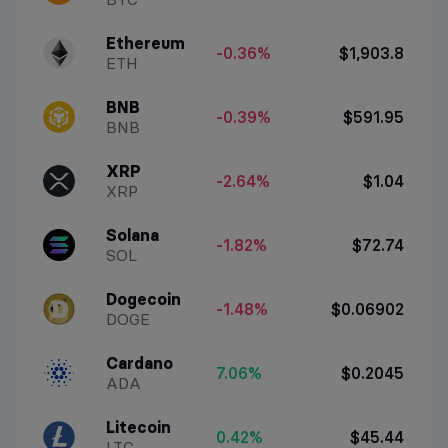
Ethereum
-0.36%
$1,903.8
ETH
BNB
-0.39%
$591.95
BNB
XRP
-2.64%
$1.04
XRP
Solana
-1.82%
$72.74
SOL
Dogecoin
-1.48%
$0.06902
DOGE
Cardano
7.06%
$0.2045
ADA
Litecoin
0.42%
$45.44
LTC