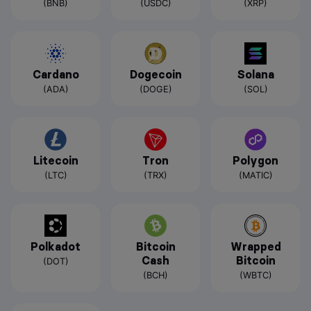
(BNB)
(USDC)
(XRP)
Cardano
Dogecoin
Solana
(ADA)
(DOGE)
(SOL)
Litecoin
Tron
Polygon
(LTC)
(TRX)
(MATIC)
Polkadot
Bitcoin
Wrapped
Cash
Bitcoin
(DOT)
(BCH)
(WBTC)