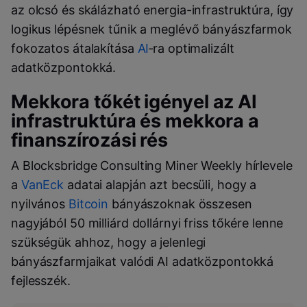
az olcsó és skálázható energia-infrastruktúra, így
logikus lépésnek tűnik a meglévő bányászfarmok
fokozatos átalakítása
AI
‑ra optimalizált
adatközpontokká.
Mekkora tőkét igényel az AI
infrastruktúra és mekkora a
finanszírozási rés
A Blocksbridge Consulting Miner Weekly hírlevele
a
VanEck
adatai alapján azt becsüli, hogy a
nyilvános
Bitcoin
bányászoknak összesen
nagyjából 50 milliárd dollárnyi friss tőkére lenne
szükségük ahhoz, hogy a jelenlegi
bányászfarmjaikat valódi AI adatközpontokká
fejlesszék.