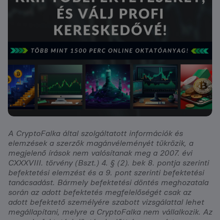
A CryptoFalka által szolgáltatott információk és
elemzések a szerzők magánvéleményét tükrözik, a
megjelenő írások nem valósítanak meg a 2007. évi
CXXXVIII. törvény (Bszt.) 4. § (2). bek 8. pontja szerinti
befektetési elemzést és a 9. pont szerinti befektetési
tanácsadást. Bármely befektetési döntés meghozatala
során az adott befektetés megfelelőségét csak az
adott befektető személyére szabott vizsgálattal lehet
megállapítani, melyre a CryptoFalka nem vállalkozik. Az