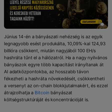
Június 14-én a bányászati nehézség is az egyik
legnagyobb esést produkálta, 10,09%-kal 124,93
billióra csökkent, miután nagyjából 100 EH/s
hashráta tűnt el a hálózatról. Ha a nagy nyilvános
bányászok egyre több kapacitást irányítanak át
AI adatközpontokba, az hosszabb távon
fékezheti a hashráta növekedését, csökkentheti
a versenyt az on-chain blokkjutalmakért, és ezzel
átrajzolhatja a
Bitcoin
bányászat
költségstruktúráját és koncentrációját is.