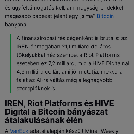
és ügyféltámogatás kell, ami nagyságrendekkel
magasabb capexet jelent egy „sima”
Bitcoin
bányánál.
A finanszírozási rés cégenként is brutális: az
IREN önmagában 21,1 milliárd dolláros
tőkelyukkal néz szembe, a Riot Platforms
esetében ez 7,2 milliárd, míg a HIVE Digitalnál
4,6 milliárd dollár, ami jól mutatja, mekkora
falat az AI‑ra váltás még a legnagyobb
szereplőknek is.
IREN, Riot Platforms és HIVE
Digital a Bitcoin bányászat
átalakulásának élén
A
VanEck
adatai alapján készült Miner Weekly