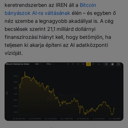
keretrendszerben az IREN áll a
Bitcoin
bányászok AI‑ra váltásának
élén – és egyben ő
néz szembe a legnagyobb akadállyal is. A cég
becslések szerint 21,1 milliárd dollárnyi
finanszírozási hiányt kell, hogy betömjön, ha
teljesen ki akarja építeni az AI adatközponti
vízióját.