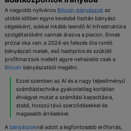
A nagyobb nyilvános
Bitcoin-bányászok
az
utóbbi időben egyre kevésbé tisztán bányász
cégekként, sokkal inkább leendő AI infrastruktúra
szolgáltatóként vannak árazva a piacon. Ennek
prózai oka van: a 2024-es felezés óta romló
bányászati matek, eső hashprice és szűkülő
profitmarzsok mellett egyre nehezebb csak a
Bitcoin
bányászatból megélni.
Ezzel szemben az AI és a nagy teljesítményű
számítástechnika gyakorlatilag korlátlan
étvágyat mutat a számítási kapacitásra,
stabil, hosszú távú szerződésekkel és
magasabb árrésekkel.
A
bányászok
nál adott a legfontosabb erőforrás,