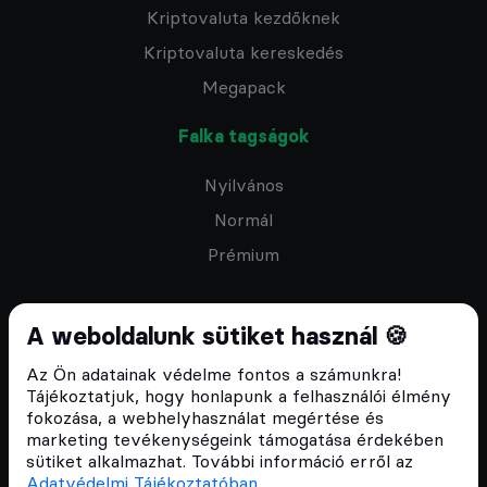
Kriptovaluta kezdőknek
Kriptovaluta kereskedés
Megapack
Falka tagságok
Nyilvános
Normál
Prémium
A weboldalunk sütiket használ 🍪
Az Ön adatainak védelme fontos a számunkra!
Feliratkozom a hírlevélre
Tájékoztatjuk, hogy honlapunk a felhasználói élmény
fokozása, a webhelyhasználat megértése és
marketing tevékenységeink támogatása érdekében
sütiket alkalmazhat. További információ erről az
Adatvédelmi Tájékoztatóban
.