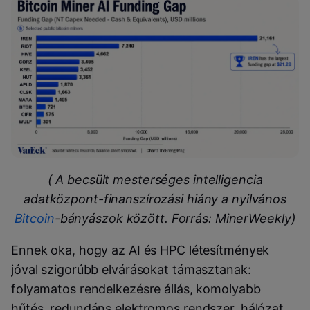
( A becsült mesterséges intelligencia
adatközpont-finanszírozási hiány a nyilvános
Bitcoin
-bányászok között. Forrás: MinerWeekly)
Ennek oka, hogy az AI és HPC létesítmények
jóval szigorúbb elvárásokat támasztanak:
folyamatos rendelkezésre állás, komolyabb
hűtés, redundáns elektromos rendszer, hálózat