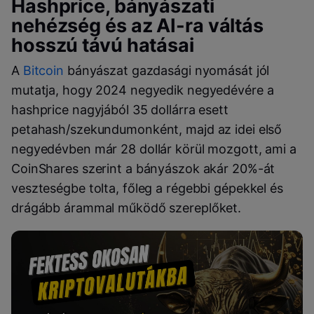
Hashprice, bányászati
nehézség és az AI-ra váltás
hosszú távú hatásai
A
Bitcoin
bányászat gazdasági nyomását jól
mutatja, hogy 2024 negyedik negyedévére a
hashprice nagyjából 35 dollárra esett
petahash/szekundumonként, majd az idei első
negyedévben már 28 dollár körül mozgott, ami a
CoinShares szerint a bányászok akár 20%-át
veszteségbe tolta, főleg a régebbi gépekkel és
drágább árammal működő szereplőket.