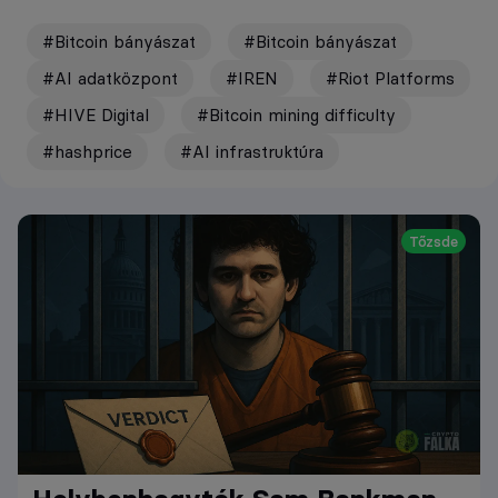
#Bitcoin bányászat
#Bitcoin bányászat
#AI adatközpont
#IREN
#Riot Platforms
#HIVE Digital
#Bitcoin mining difficulty
#hashprice
#AI infrastruktúra
Tőzsde