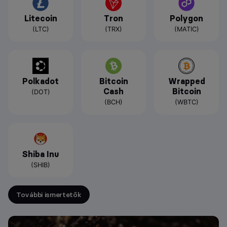
Litecoin
Tron
Polygon
(LTC)
(TRX)
(MATIC)
Polkadot
Bitcoin
Wrapped
Cash
Bitcoin
(DOT)
(BCH)
(WBTC)
Shiba Inu
(SHIB)
További ismertetők