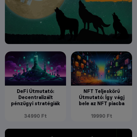
DeFi Útmutató:
NFT Teljeskörű
Decentralizált
Útmutató: Így vágj
pénzügyi stratégiák
bele az NFT piacba
34990 Ft
19990 Ft