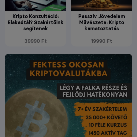
Kripto Konzultáció:
Passzív Jövedelem
Elakadtál? Szakértőink
Művészete: Kripto
segítenek
kamatoztatás
39990 Ft
19990 Ft