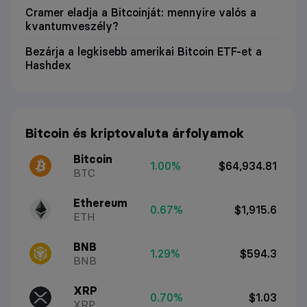
Cramer eladja a Bitcoinját: mennyire valós a
kvantumveszély?
Bezárja a legkisebb amerikai Bitcoin ETF-et a
Hashdex
Bitcoin és kriptovaluta árfolyamok
Bitcoin
1.00%
$64,934.81
BTC
Ethereum
0.67%
$1,915.6
ETH
BNB
1.29%
$594.3
BNB
XRP
0.70%
$1.03
XRP