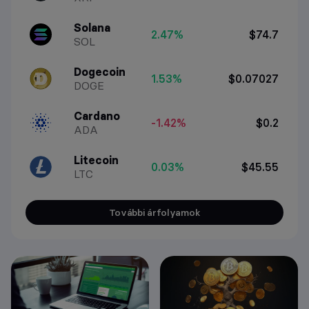
Solana
2.47%
$74.7
SOL
Dogecoin
1.53%
$0.07027
DOGE
Cardano
-1.42%
$0.2
ADA
Litecoin
0.03%
$45.55
LTC
További árfolyamok