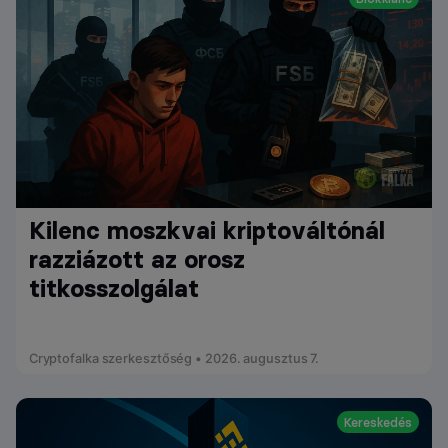
Kilenc moszkvai kriptováltónál
razziázott az orosz
titkosszolgálat
Cryptofalka szerkesztőség • 2026. augusztus 7.
Kereskedés