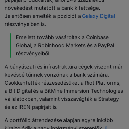
növekedést mutatott a bank kitettsége.
Jelentősen emelték a pozíciót a
Galaxy Digital
részvényeiben is.
Emellett tovább vásároltak a
Coinbase
Global
, a
Robinhood Markets
és a
PayPal
részvényeiből.
A bányászati és infrastruktúra cégek viszont már
kevésbé tűnnek vonzónak a bank számára.
Csökkentették részesedésüket a
Riot Platforms
,
a
Bit Digital
és a
BitMine Immersion Technologies
vállalatokban, valamint visszavágták a
Strategy
és az
IREN
papírjait is.
A portfólió átrendezése alapján egyre inkább
kirajzolódik a nagy intézményi szereplők
új