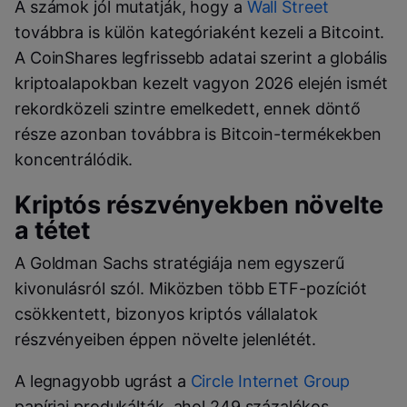
A számok jól mutatják, hogy a
Wall Street
továbbra is külön kategóriaként kezeli a Bitcoint.
A CoinShares legfrissebb adatai szerint a globális
kriptoalapokban kezelt vagyon 2026 elején ismét
rekordközeli szintre emelkedett, ennek döntő
része azonban továbbra is Bitcoin-termékekben
koncentrálódik.
Kriptós részvényekben növelte
a tétet
A Goldman Sachs stratégiája nem egyszerű
kivonulásról szól. Miközben több ETF-pozíciót
csökkentett, bizonyos kriptós vállalatok
részvényeiben éppen növelte jelenlétét.
A legnagyobb ugrást a
Circle Internet Group
papírjai produkálták, ahol 249 százalékos