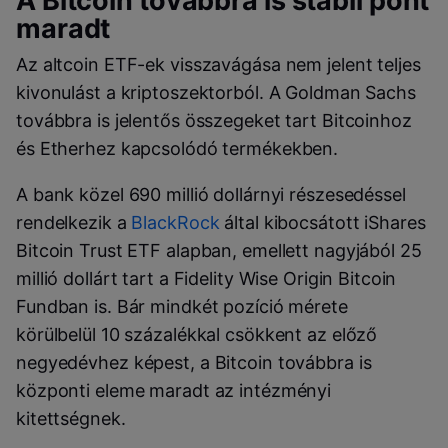
A Bitcoin továbbra is stabil pont
maradt
Az altcoin ETF-ek visszavágása nem jelent teljes
kivonulást a kriptoszektorból. A Goldman Sachs
továbbra is jelentős összegeket tart Bitcoinhoz
és Etherhez kapcsolódó termékekben.
A bank közel 690 millió dollárnyi részesedéssel
rendelkezik a
BlackRock
által kibocsátott iShares
Bitcoin Trust ETF alapban, emellett nagyjából 25
millió dollárt tart a Fidelity Wise Origin Bitcoin
Fundban is. Bár mindkét pozíció mérete
körülbelül 10 százalékkal csökkent az előző
negyedévhez képest, a Bitcoin továbbra is
központi eleme maradt az intézményi
kitettségnek.