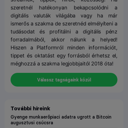
szeretnél hatékonyan bekapcsolódni a
digitális valuták világába vagy ha már
ismerős a szakma de szeretnéd elmélyíteni a
tudásodat és profitálni a digitális pénz
forradalmából, akkor nálunk a helyed!
Hiszen a Platformról minden információt,
tippet és oktatást egy forrásból érhetsz el,
méghozzá a szakma legjobbjaitól 2018 óta!
Válassz tagságaink közül
További híreink
Gyenge munkaerőpiaci adatra ugrott a Bitcoin
augusztusi csúcsra