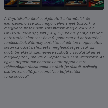
A CryptoFalka által szolgáltatott információk és
elemzések a szerzők magánvéleményét tükrözik, a
megjelenő írások nem valósítanak meg a 2007. évi
CXXXVIII. törvény (Bszt.) 4. § (2). bek 8. pontja szerinti
befektetési elemzést és a 9. pont szerinti befektetési
tanácsadást. Bármely befektetési döntés meghozatala
során az adott befektetés megfelelőségét csak az
adott befektető személyére szabott vizsgálattal lehet
megállapítani, melyre a CryptoFalka nem vállalkozik. Az
egyes befektetési döntések előtt éppen ezért
tájékozódjon részletesen és több forrásból, szükség
esetén konzultáljon személyes befektetési
tanácsadóval!