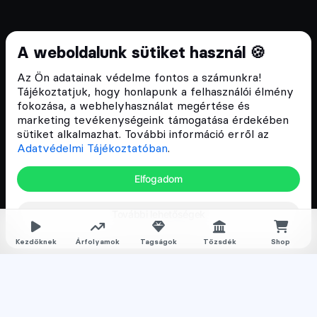
Cryptofalka 2018 óta
A weboldalunk sütiket használ 🍪
Szívünkön viseljük a blokklánc technológia
Az Ön adatainak védelme fontos a számunkra!
népszerűsítését Magyarországon, ezért 2018 óta a
Tájékoztatjuk, hogy honlapunk a felhasználói élmény
Cryptofalka célja, hogy biztosítsa a hazai közösség
fokozása, a webhelyhasználat megértése és
és vállalatok digitális oktatását és fejlődését.
marketing tevékenységeink támogatása érdekében
sütiket alkalmazhat. További információ erről az
Adatvédelmi Tájékoztatóban
.
Oldalak
Elfogadom
Hírek
További lehetőségek
Árfolyamok
Rólunk
Kezdőknek
Árfolyamok
Tagságok
Tőzsdék
Shop
Karrier
Media