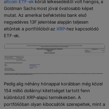
altcoin ETF-ek
körüli lelkesedéstől volt hangos, a
Goldman Sachs most jóval óvatosabb képet
mutat. Az amerikai befektetési bank első
negyedéves 13F jelentése alapján teljesen
eltűntek a portfólióból az
XRP
-hez kapcsolódó
ETF-ek.
Pedig alig néhány hónappal korábban még közel
154 millió dollárnyi kitettséget tartott fenn
különböző XRP-alapú termékekben. A
portfólióban olyan kibocsátók szerepeltek, mint a