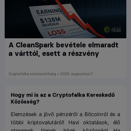
A CleanSpark bevétele elmaradt
a várttól, esett a részvény
Cryptofalka szerkesztőség • 2026. augusztus 7.
Hogy mi is az a Cryptofalka Kereskedő
Közösség?
Elemzések a jövő pénzéről a Bitcoinról és a
többi kriptovalutáról! Havi oktatások, élő
streamek, tippek, hírek, közösség! Ha