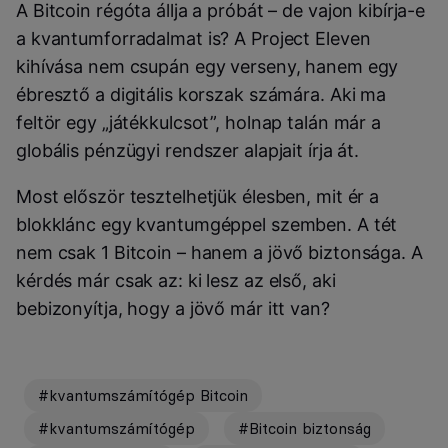
A Bitcoin régóta állja a próbát – de vajon kibírja-e
a kvantumforradalmat is? A Project Eleven
kihívása nem csupán egy verseny, hanem egy
ébresztő a digitális korszak számára. Aki ma
feltör egy „játékkulcsot”, holnap talán már a
globális pénzügyi rendszer alapjait írja át.
Most először tesztelhetjük élesben, mit ér a
blokklánc egy kvantumgéppel szemben. A tét
nem csak 1 Bitcoin – hanem a jövő biztonsága. A
kérdés már csak az: ki lesz az első, aki
bebizonyítja, hogy a jövő már itt van?
#kvantumszámítógép Bitcoin
#kvantumszámítógép
#Bitcoin biztonság