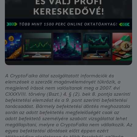
A CryptoFalka által szolgáltatott információk és
elemzések a szerzők magánvéleményét tükrözik, a
megjelenő írások nem valósítanak meg a 2007. évi
CXXXVIII. törvény (Bszt.) 4. § (2). bek 8. pontja szerinti
befektetési elemzést és a 9. pont szerinti befektetési
tanácsadást. Bármely befektetési döntés meghozatala
során az adott befektetés megfelelőségét csak az
adott befektető személyére szabott vizsgálattal lehet
megállapítani, melyre a CryptoFalka nem vállalkozik. Az
egyes befektetési döntések előtt éppen ezért
tájékozódjon részletesen és több forrásból, szükség