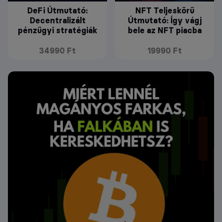
DeFi Útmutató:
NFT Teljeskörű
Decentralizált
Útmutató: Így vágj
pénzügyi stratégiák
bele az NFT piacba
34990 Ft
19990 Ft