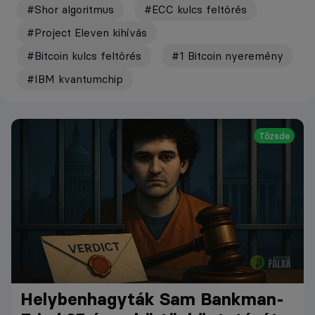
#Shor algoritmus
#ECC kulcs feltörés
#Project Eleven kihívás
#Bitcoin kulcs feltörés
#1 Bitcoin nyeremény
#IBM kvantumchip
Tőzsde
Helybenhagyták Sam Bankman-