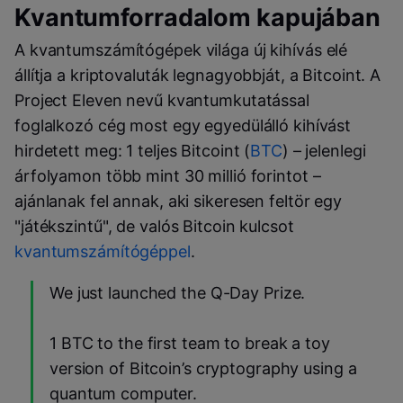
Kvantumforradalom kapujában
A kvantumszámítógépek világa új kihívás elé
állítja a kriptovaluták legnagyobbját, a Bitcoint. A
Project Eleven nevű kvantumkutatással
foglalkozó cég most egy egyedülálló kihívást
hirdetett meg: 1 teljes Bitcoint (
BTC
) – jelenlegi
árfolyamon több mint 30 millió forintot –
ajánlanak fel annak, aki sikeresen feltör egy
"játékszintű", de valós Bitcoin kulcsot
kvantumszámítógéppel
.
We just launched the Q-Day Prize.
1 BTC to the first team to break a toy
version of Bitcoin’s cryptography using a
quantum computer.