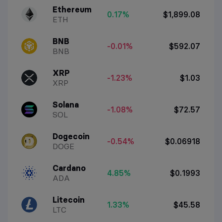
Ethereum
0.17%
$1,899.08
ETH
BNB
-0.01%
$592.07
BNB
XRP
-1.23%
$1.03
XRP
Solana
-1.08%
$72.57
SOL
Dogecoin
-0.54%
$0.06918
DOGE
Cardano
4.85%
$0.1993
ADA
Litecoin
1.33%
$45.58
LTC