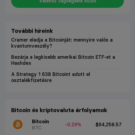
Válassz tagságaink közül
További híreink
Cramer eladja a Bitcoinját: mennyire valós a
kvantumveszély?
Bezárja a legkisebb amerikai Bitcoin ETF-et a
Hashdex
A Strategy 1 638 Bitcoint adott el
osztalékfizetésre
Bitcoin és kriptovaluta árfolyamok
Bitcoin
-0.29%
$64,258.57
BTC