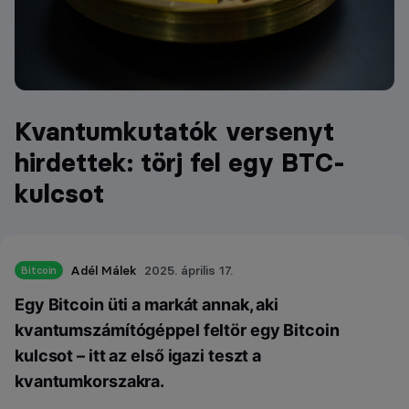
Kvantumkutatók versenyt
hirdettek: törj fel egy BTC-
kulcsot
Adél Málek
2025. április 17.
Bitcoin
Egy Bitcoin üti a markát annak, aki
kvantumszámítógéppel feltör egy Bitcoin
kulcsot – itt az első igazi teszt a
kvantumkorszakra.