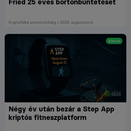
Fried 25 éves börtönbüntetését
Cryptofalka szerkesztőség • 2026. augusztus 6.
Altcoin
Négy év után bezár a Step App
kriptós fitneszplatform