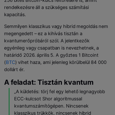
256 bites Bitcoin-kulcs feltörésére is, amint
rendelkezésre áll a szükséges számítási
kapacitás.
Semmilyen klasszikus vagy hibrid megoldás nem
megengedett – ez a kihívás tisztán a
kvantumerőpróbáról szól. A jelentkezők
egyénileg vagy csapatban is nevezhetnek, a
határidő 2026. április 5. A győztes 1 Bitcoint
(
BTC
) vihet haza, ami jelenleg körülbelül 84 000
dollárt ér.
A feladat: Tisztán kvantum
„A küldetés: törj fel egy lehető legnagyobb
ECC-kulcsot Shor algoritmussal
kvantumszámítógépen. Nincsenek
klasszikus trükkök, nincsenek hibrid