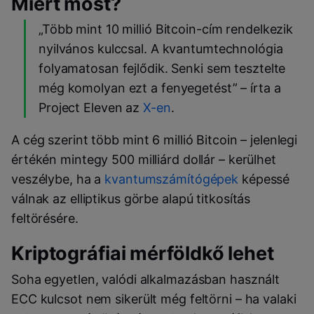
Miért most?
„Több mint 10 millió Bitcoin-cím rendelkezik
nyilvános kulccsal. A kvantumtechnológia
folyamatosan fejlődik. Senki sem tesztelte
még komolyan ezt a fenyegetést” – írta a
Project Eleven az
X-en
.
A cég szerint több mint 6 millió Bitcoin – jelenlegi
értékén mintegy 500 milliárd dollár – kerülhet
veszélybe, ha a
kvantumszámítógépek
képessé
válnak az elliptikus görbe alapú titkosítás
feltörésére.
Kriptográfiai mérföldkő lehet
Soha egyetlen, valódi alkalmazásban használt
ECC kulcsot nem sikerült még feltörni – ha valaki