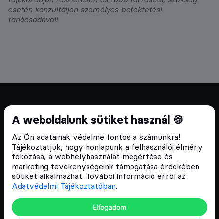
esetén konzultáljon személyes befektetési
tanácsadóval!
Cryptofalka 2018 óta
A weboldalunk sütiket használ 🍪
Szívünkön viseljük a blokklánc technológia
Az Ön adatainak védelme fontos a számunkra!
népszerűsítését Magyarországon, ezért 2018 óta a
Tájékoztatjuk, hogy honlapunk a felhasználói élmény
Cryptofalka célja, hogy biztosítsa a hazai közösség
fokozása, a webhelyhasználat megértése és
és vállalatok digitális oktatását és fejlődését.
marketing tevékenységeink támogatása érdekében
sütiket alkalmazhat. További információ erről az
Adatvédelmi Tájékoztatóban
.
Oldalak
Elfogadom