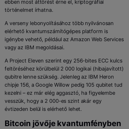
ebben most áttörést érne el, kriptográfiai
történelmet írhatna.
A verseny lebonyolításához több nyilvánosan
elérhető kvantumszámítógépes platform is
igénybe vehető, például az Amazon Web Services
vagy az IBM megoldásai.
A Project Eleven szerint egy 256-bites ECC kulcs
feltöréséhez körülbelül 2 000 logikai (hibajavított)
qubitre lenne szükség. Jelenleg az IBM Heron
chipje 156, a Google Willow pedig 105 qubitet tud
kezelni – ez már elég aggasztó, ha figyelembe
vesszük, hogy a 2 000-es szint akár egy
évtizeden belül is elérhető lehet.
Bitcoin jövője kvantumfényben