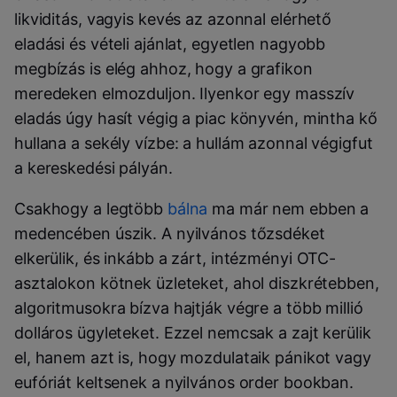
likviditás, vagyis kevés az azonnal elérhető
eladási és vételi ajánlat, egyetlen nagyobb
megbízás is elég ahhoz, hogy a grafikon
meredeken elmozduljon. Ilyenkor egy masszív
eladás úgy hasít végig a piac könyvén, mintha kő
hullana a sekély vízbe: a hullám azonnal végigfut
a kereskedési pályán.
Csakhogy a legtöbb
bálna
ma már nem ebben a
medencében úszik. A nyilvános tőzsdéket
elkerülik, és inkább a zárt, intézményi OTC-
asztalokon kötnek üzleteket, ahol diszkrétebben,
algoritmusokra bízva hajtják végre a több millió
dolláros ügyleteket. Ezzel nemcsak a zajt kerülik
el, hanem azt is, hogy mozdulataik pánikot vagy
eufóriát keltsenek a nyilvános order bookban.