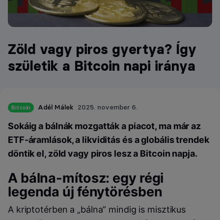
Zöld vagy piros gyertya? Így
születik a Bitcoin napi iránya
Adél Málek
2025. november 6.
Bitcoin
Sokáig a bálnák mozgatták a piacot, ma már az
ETF-áramlások, a likviditás és a globális trendek
döntik el, zöld vagy piros lesz a Bitcoin napja.
A bálna-mítosz: egy régi
legenda új fénytörésben
A kriptotérben a „bálna” mindig is misztikus