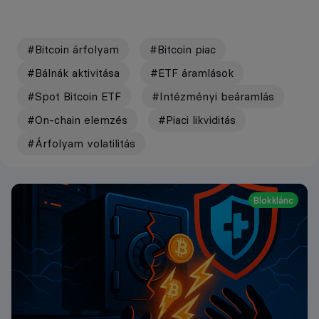
#Bitcoin árfolyam
#Bitcoin piac
#Bálnák aktivitása
#ETF áramlások
#Spot Bitcoin ETF
#Intézményi beáramlás
#On-chain elemzés
#Piaci likviditás
#Árfolyam volatilitás
Blokklánc