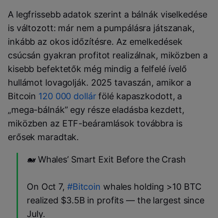
A legfrissebb adatok szerint a bálnák viselkedése
is változott: már nem a pumpálásra játszanak,
inkább az okos időzítésre. Az emelkedések
csúcsán gyakran profitot realizálnak, miközben a
kisebb befektetők még mindig a felfelé ívelő
hullámot lovagolják. 2025 tavaszán, amikor a
Bitcoin
120 000 dollár
fölé kapaszkodott, a
„mega-bálnák” egy része eladásba kezdett,
miközben az ETF-beáramlások továbbra is
erősek maradtak.
🐋 Whales’ Smart Exit Before the Crash
On Oct 7,
#Bitcoin
whales holding >10 BTC
realized $3.5B in profits — the largest since
July.