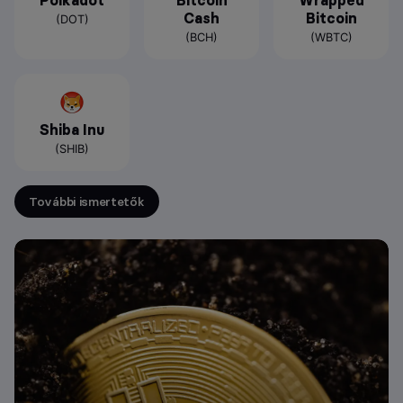
Polkadot
Bitcoin
Wrapped
Cash
Bitcoin
(DOT)
(BCH)
(WBTC)
Shiba Inu
(SHIB)
További ismertetők