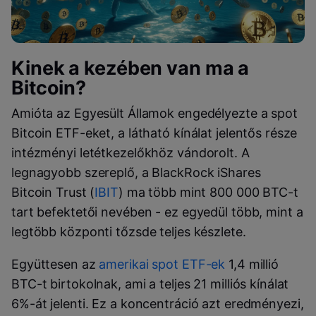
Kinek a kezében van ma a
Bitcoin?
Amióta az Egyesült Államok engedélyezte a spot
Bitcoin ETF-eket, a látható kínálat jelentős része
intézményi letétkezelőkhöz vándorolt. A
legnagyobb szereplő, a BlackRock iShares
Bitcoin Trust (
IBIT
) ma több mint 800 000 BTC-t
tart befektetői nevében - ez egyedül több, mint a
legtöbb központi tőzsde teljes készlete.
Együttesen az
amerikai spot ETF-ek
1,4 millió
BTC-t birtokolnak, ami a teljes 21 milliós kínálat
6%-át jelenti. Ez a koncentráció azt eredményezi,