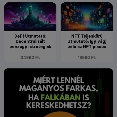
DeFi Útmutató:
NFT Teljeskörű
Decentralizált
Útmutató: Így vágj
pénzügyi stratégiák
bele az NFT piacba
34990 Ft
19990 Ft