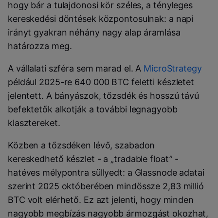
hogy bár a tulajdonosi kör széles, a tényleges
kereskedési döntések központosulnak: a napi
irányt gyakran néhány nagy alap áramlása
határozza meg.
A vállalati szféra sem marad el. A
MicroStrategy
például 2025-re 640 000 BTC feletti készletet
jelentett. A bányászok, tőzsdék és hosszú távú
befektetők alkotják a további legnagyobb
klasztereket.
Közben a tőzsdéken lévő, szabadon
kereskedhető készlet - a „tradable float” -
hatéves mélypontra süllyedt: a Glassnode adatai
szerint 2025 októberében mindössze 2,83 millió
BTC volt elérhető. Ez azt jelenti, hogy minden
nagyobb megbízás nagyobb ármozgást okozhat,