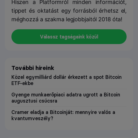
Hiszen a Platformról minden információt,
tippet és oktatást egy forrásból érhetsz el,
méghozzá a szakma legjobbjaitól 2018 óta!
Válassz tagságaink közül
További híreink
Közel egymilliárd dollár érkezett a spot Bitcoin
ETF-ekbe
Gyenge munkaerőpiaci adatra ugrott a Bitcoin
augusztusi csúcsra
Cramer eladja a Bitcoinját: mennyire valós a
kvantumveszély?