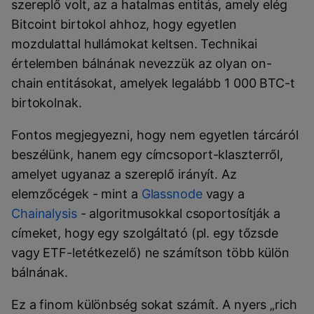
szereplő volt, az a hatalmas entitás, amely elég
Bitcoint birtokol ahhoz, hogy egyetlen
mozdulattal hullámokat keltsen. Technikai
értelemben bálnának nevezzük az olyan on-
chain entitásokat, amelyek legalább 1 000 BTC-t
birtokolnak.
Fontos megjegyezni, hogy nem egyetlen tárcáról
beszélünk, hanem egy címcsoport-klaszterről,
amelyet ugyanaz a szereplő irányít. Az
elemzőcégek - mint a
Glassnode
vagy a
Chainalysis
- algoritmusokkal csoportosítják a
címeket, hogy egy szolgáltató (pl. egy tőzsde
vagy ETF-letétkezelő) ne számítson több külön
bálnának.
Ez a finom különbség sokat számít. A nyers „rich