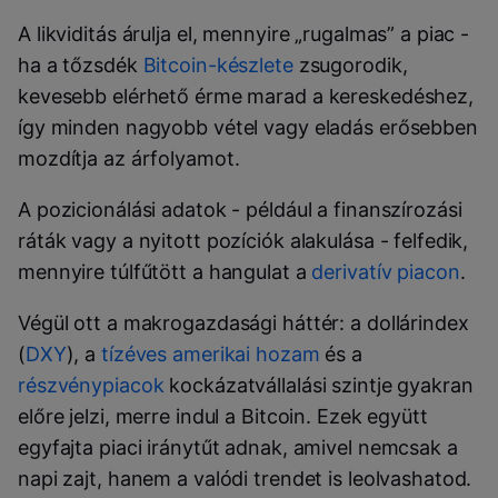
A likviditás árulja el, mennyire „rugalmas” a piac -
ha a tőzsdék
Bitcoin-készlete
zsugorodik,
kevesebb elérhető érme marad a kereskedéshez,
így minden nagyobb vétel vagy eladás erősebben
mozdítja az árfolyamot.
A pozicionálási adatok - például a finanszírozási
ráták vagy a nyitott pozíciók alakulása - felfedik,
mennyire túlfűtött a hangulat a
derivatív piacon
.
Végül ott a makrogazdasági háttér: a dollárindex
(
DXY
), a
tízéves amerikai hozam
és a
részvénypiacok
kockázatvállalási szintje gyakran
előre jelzi, merre indul a Bitcoin. Ezek együtt
egyfajta piaci iránytűt adnak, amivel nemcsak a
napi zajt, hanem a valódi trendet is leolvashatod.