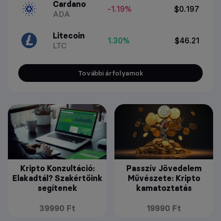
Cardano
-1.19%
$0.197
ADA
Litecoin
1.30%
$46.21
LTC
További árfolyamok
Kripto Konzultáció:
Passzív Jövedelem
Elakadtál? Szakértőink
Művészete: Kripto
segítenek
kamatoztatás
39990 Ft
19990 Ft