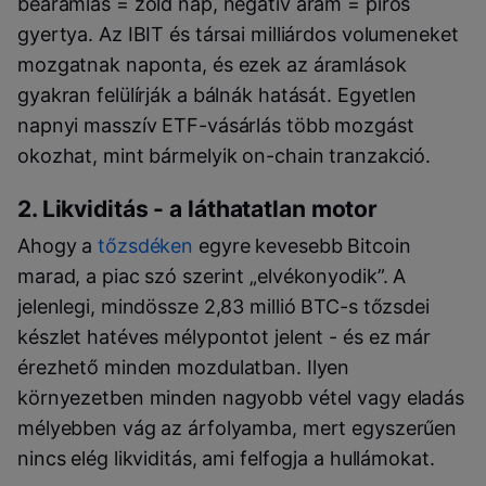
beáramlás = zöld nap, negatív áram = piros
gyertya. Az IBIT és társai milliárdos volumeneket
mozgatnak naponta, és ezek az áramlások
gyakran felülírják a bálnák hatását. Egyetlen
napnyi masszív ETF-vásárlás több mozgást
okozhat, mint bármelyik on-chain tranzakció.
2. Likviditás - a láthatatlan motor
Ahogy a
tőzsdéken
egyre kevesebb Bitcoin
marad, a piac szó szerint „elvékonyodik”. A
jelenlegi, mindössze 2,83 millió BTC-s tőzsdei
készlet hatéves mélypontot jelent - és ez már
érezhető minden mozdulatban. Ilyen
környezetben minden nagyobb vétel vagy eladás
mélyebben vág az árfolyamba, mert egyszerűen
nincs elég likviditás, ami felfogja a hullámokat.