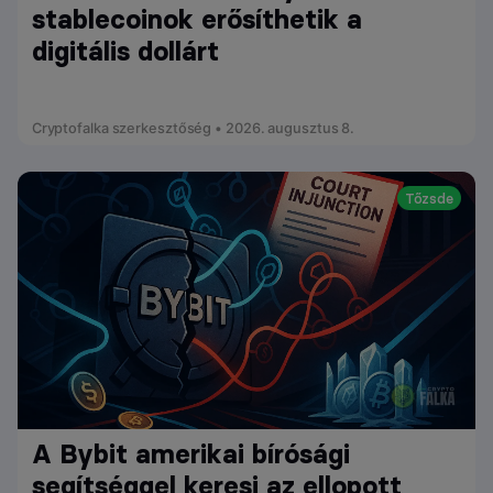
stablecoinok erősíthetik a
digitális dollárt
Cryptofalka szerkesztőség • 2026. augusztus 8.
Tőzsde
A Bybit amerikai bírósági
segítséggel keresi az ellopott