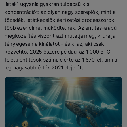
listák” ugyanis gyakran túlbecsülik a
koncentrációt: az olyan nagy szereplők, mint a
tőzsdék, letétkezelők és fizetési processzorok
több ezer címet működtetnek. Az entitás-alapú
megközelítés viszont azt mutatja meg, ki uralja
ténylegesen a kínálatot - és ki az, aki csak
közvetítő. 2025 őszére például az 1 000 BTC
feletti entitások száma elérte az 1 670-et, ami a
legmagasabb érték 2021 eleje óta.