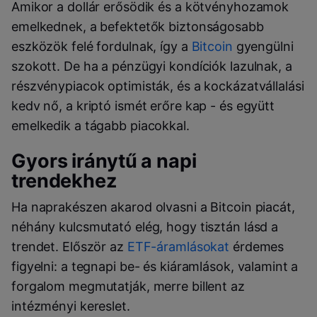
Amikor a dollár erősödik és a kötvényhozamok
emelkednek, a befektetők biztonságosabb
eszközök felé fordulnak, így a
Bitcoin
gyengülni
szokott. De ha a pénzügyi kondíciók lazulnak, a
részvénypiacok optimisták, és a kockázatvállalási
kedv nő, a kriptó ismét erőre kap - és együtt
emelkedik a tágabb piacokkal.
Gyors iránytű a napi
trendekhez
Ha naprakészen akarod olvasni a Bitcoin piacát,
néhány kulcsmutató elég, hogy tisztán lásd a
trendet. Először az
ETF-áramlásokat
érdemes
figyelni: a tegnapi be- és kiáramlások, valamint a
forgalom megmutatják, merre billent az
intézményi kereslet.