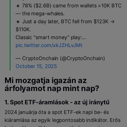
🔸 78% ($2.6B) came from wallets >10K BTC
— the mega-whales.
🔸 Just a day later, BTC fell from $123K →
$110K.
Classic “smart money” play:…
pic.twitter.com/xkJZHLvJMt
— CryptoOnchain (@CryptoOnchain)
October 15, 2025
Mi mozgatja igazán az
árfolyamot nap mint nap?
1. Spot ETF-áramlások - az új iránytű
2024 januárja óta a spot ETF-ek napi be- és
kiáramlása az egyik legpontosabb indikátor. Erős