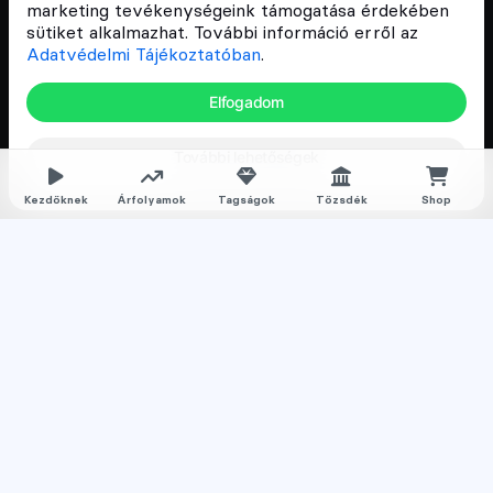
és vállalatok digitális oktatását és fejlődését.
marketing tevékenységeink támogatása érdekében
sütiket alkalmazhat. További információ erről az
Adatvédelmi Tájékoztatóban
.
Oldalak
Elfogadom
Hírek
További lehetőségek
Árfolyamok
Rólunk
Kezdőknek
Árfolyamok
Tagságok
Tőzsdék
Shop
Karrier
Media
Oktatás
Bevezető cikkek
Kriptovaluta ismertetők
Kriptovaluta vásárlás
Oktató anyagok