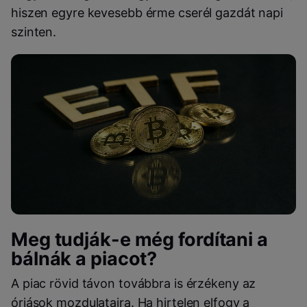
hiszen egyre kevesebb érme cserél gazdát napi
szinten.
Meg tudják-e még fordítani a
bálnák a piacot?
A piac rövid távon továbbra is érzékeny az
óriások mozdulataira. Ha hirtelen elfogy a