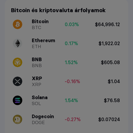
Bitcoin és kriptovaluta árfolyamok
Bitcoin
0.03%
$64,996.12
BTC
Ethereum
0.17%
$1,922.02
ETH
BNB
1.52%
$605.08
BNB
XRP
-0.16%
$1.04
XRP
Solana
1.54%
$76.58
SOL
Dogecoin
-0.27%
$0.07024
DOGE