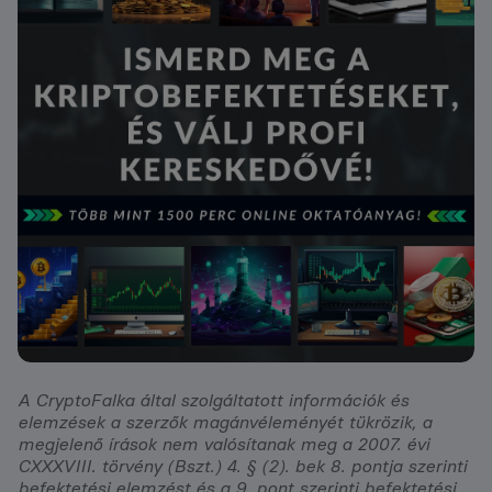
A CryptoFalka által szolgáltatott információk és
elemzések a szerzők magánvéleményét tükrözik, a
megjelenő írások nem valósítanak meg a 2007. évi
CXXXVIII. törvény (Bszt.) 4. § (2). bek 8. pontja szerinti
befektetési elemzést és a 9. pont szerinti befektetési