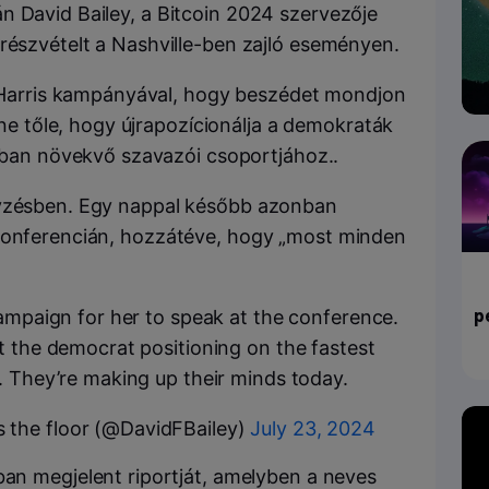
n David Bailey, a Bitcoin 2024 szervezője
 részvételt a Nashville-ben zajló eseményen.
 Harris kampányával, hogy beszédet mondjon
ne tőle, hogy újrapozícionálja a demokraták
bban növekvő szavazói csoportjához..
gyzésben. Egy nappal később azonban
 konferencián, hozzátéve, hogy „most minden
p
campaign for her to speak at the conference.
t the democrat positioning on the fastest
. They’re making up their minds today.
 the floor (@DavidFBailey)
July 23, 2024
an megjelent riportját, amelyben a neves