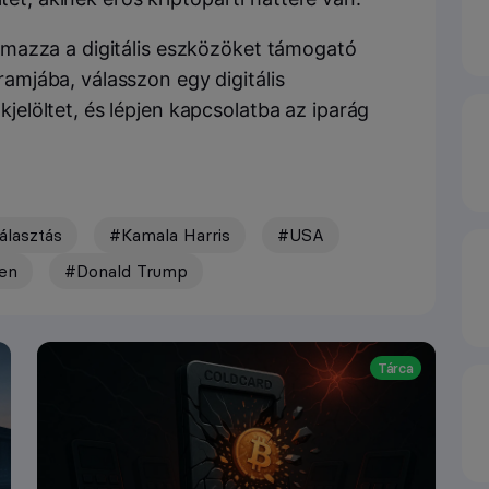
galmazza a digitális eszközöket támogató
ramjába, válasszon egy digitális
kjelöltet, és lépjen kapcsolatba az iparág
álasztás
#Kamala Harris
#USA
en
#Donald Trump
Tárca