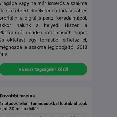
világába vagy ha már ismerős a szakma
de szeretnéd elmélyíteni a tudásodat és
profitálni a digitális pénz forradalmából,
akkor nálunk a helyed! Hiszen a
Platformról minden információt, tippet
és oktatást egy forrásból érhetsz el,
méghozzá a szakma legjobbjaitól 2018
óta!
Válassz tagságaink közül
További híreink
Kriptósok elleni támadásokkal loptak el több
mint 30 millió dollárt