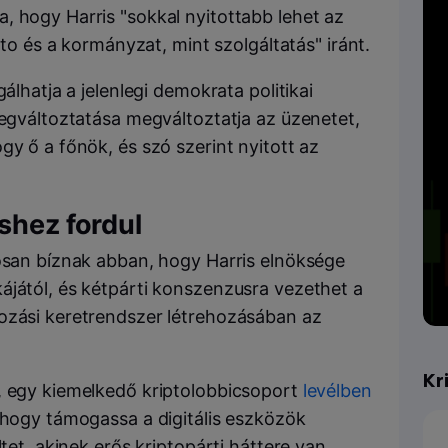
, hogy Harris "sokkal nyitottabb lehet az
pto és a kormányzat, mint szolgáltatás" iránt.
álhatja a jelenlegi demokrata politikai
megváltoztatása megváltoztatja az üzenetet,
gy ő a főnök, és szó szerint nyitott az
shez fordul
tosan bíznak abban, hogy Harris elnöksége
ájától, és kétpárti konszenzusra vezethet a
ozási keretrendszer létrehozásában az
Kr
, egy kiemelkedő kriptolobbicsoport
levélben
, hogy támogassa a digitális eszközök
tet, akinek erős kriptopárti háttere van.