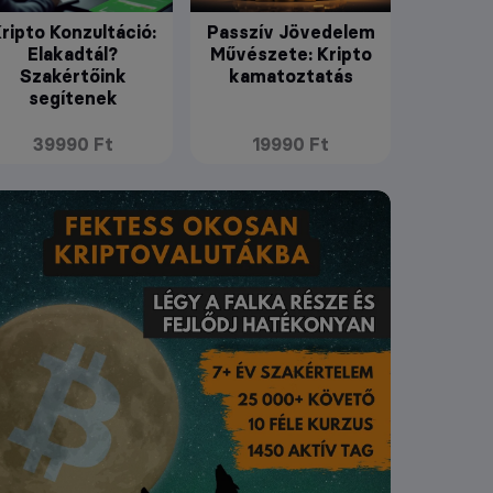
ripto Konzultáció:
Passzív Jövedelem
Elakadtál?
Művészete: Kripto
Szakértőink
kamatoztatás
segítenek
39990 Ft
19990 Ft