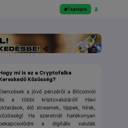
Tagságok
Hogy mi is az a Cryptofalka
Kereskedő Közösség?
Elemzések a jövő pénzéről a Bitcoinról
és a többi kriptovalutáról! Havi
oktatások, élő streamek, tippek, hírek,
közösség! Ha szeretnél hatékonyan
bekapcsolódni a digitális valuták