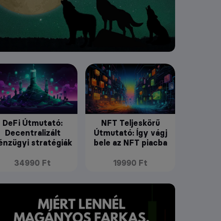
DeFi Útmutató:
NFT Teljeskörű
Decentralizált
Útmutató: Így vágj
énzügyi stratégiák
bele az NFT piacba
34990 Ft
19990 Ft