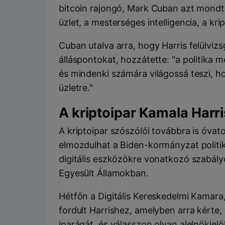
bitcoin rajongó, Mark Cuban azt mondta
üzlet, a mesterséges intelligencia, a kri
Cuban utalva arra, hogy Harris felülvizsg
álláspontokat, hozzátette: "a politika 
és mindenki számára világossá teszi, ho
üzletre."
A kriptoipar Kamala Harri
A kriptoipar szószólói továbbra is óva
elmozdulhat a Biden-kormányzat politik
digitális eszközökre vonatkozó szabály
Egyesült Államokban.
Hétfőn a Digitális Kereskedelmi Kamara
fordult Harrishez, amelyben arra kérte
iparágát, és válasszon olyan alelnökjelöl