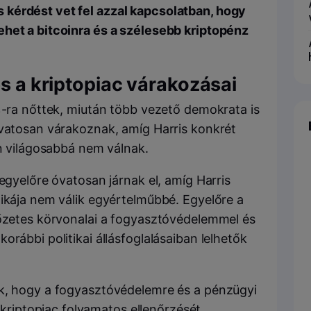
kérdést vet fel azzal kapcsolatban, hogy
ehet a bitcoinra és a szélesebb kriptopénz
és a kriptopiac várakozásai
9%-ra nőttek, miután több vezető demokrata is
vatosan várakoznak, amíg Harris konkrét
an világosabbá nem válnak.
 egyelőre óvatosan járnak el, amíg Harris
tikája nem válik egyértelműbbé. Egyelőre a
lőzetes körvonalai a fogyasztóvédelemmel és
rábbi politikai állásfoglalásaiban lelhetők
lnak, hogy a fogyasztóvédelemre és a pénzügyi
kriptopiac folyamatos ellenőrzését