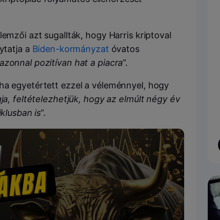
lemzői azt sugallták, hogy Harris kriptoval
ytatja a
Biden-kormányzat
óvatos
azonnal pozitívan hat a piacra
”.
ha egyetértett ezzel a véleménnyel, hogy
gja, feltételezhetjük, hogy az elmúlt négy év
iklusban is
”.