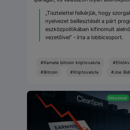
„Tisztelettel felkérjük, hogy szor
nyelvezet beillesztését a párt prog
eszközpolitikában kifinomult alelnö
vezetőivel” - írta a lobbicsoport.
#Kamala bitcoin kriptovaluta
#Elnökv
#Bitcoin
#Kriptovaluta
#Joe Bid
Bányászat