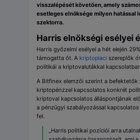
visszalépését követően, amely számos 
esetleges elnöksége milyen hatással l
szektorra.
Harris elnökségi esélyei 
Harris győzelmi esélyei a hét elején 2
támogatta őt. A
kriptopiaci
szereplők ó
politikái a kriptovalutákkal kapcsolatb
A Bitfinex elemzői szerint a befektetők
kriptopénzzel kapcsolatos konkrét poli
kriptoval kapcsolatos álláspontjának e
a pénzügyi szabályozással kapcsolatos ko
fel.
„Harris politikai pozíciói arra uta
szabályozásra összpontosít, ami a 