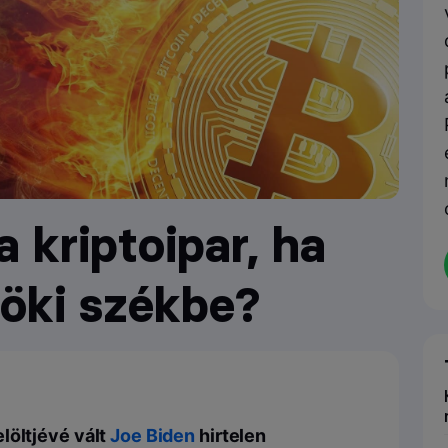
 kriptoipar, ha
nöki székbe?
löltjévé vált
Joe Biden
hirtelen