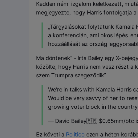
Kedden némi izgalom keletkezett, miutá
megjegyezte, hogy Harris fontolgatja a
„Tárgyalásokat folytatunk Kamala
a konferencián, ami okos lépés len
hozzáállását az ország leggyorsa
Ma döntenek” - írta Bailey egy X-beje
közölte, hogy Harris nem vesz részt a
szem Trumpra szegeződik”.
We’re in talks with Kamala Harris 
Would be very savvy of her to rese
growing voter block in the country
— David Bailey🇵🇷 $0.65mm/btc is
Ez követi a
Politico
ezen a héten korább