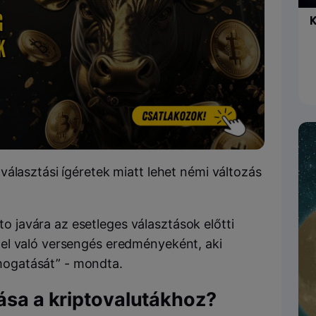
K
álasztási ígéretek miatt lehet némi változás
o javára az esetleges választások előtti
ttel való versengés eredményeként, aki
ámogatását” - mondta.
lása a kriptovalutákhoz?