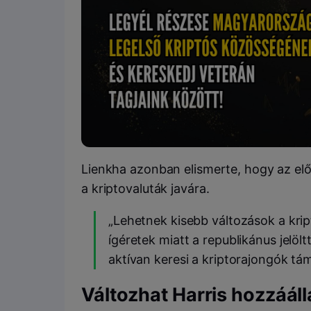
Lienkha azonban elismerte, hogy az előv
a kriptovaluták javára.
„Lehetnek kisebb változások a kript
ígéretek miatt a republikánus jelöl
aktívan keresi a kriptorajongók t
Változhat Harris hozzáál