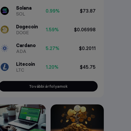
Solana
0.99%
$73.87
SOL
Dogecoin
1.59%
$0.06998
DOGE
Cardano
5.27%
$0.2011
ADA
Litecoin
1.20%
$45.75
LTC
További árfolyamok