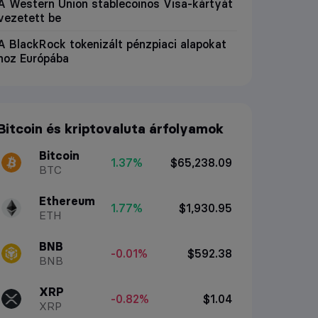
A Western Union stablecoinos Visa-kártyát
vezetett be
A BlackRock tokenizált pénzpiaci alapokat
hoz Európába
Bitcoin és kriptovaluta árfolyamok
Bitcoin
1.37%
$65,238.09
BTC
Ethereum
1.77%
$1,930.95
ETH
BNB
-0.01%
$592.38
BNB
XRP
-0.82%
$1.04
XRP