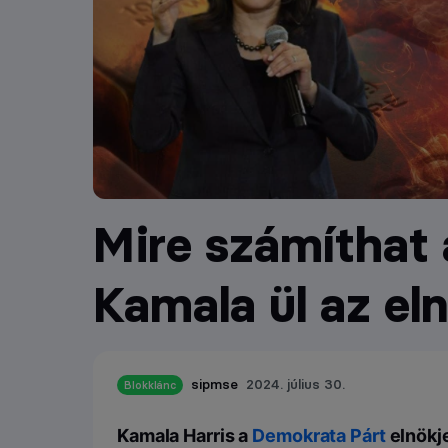
Mire számíthat a
Kamala ül az el
sipmse
2024. július 30.
Blokklánc
Kamala Harris a
Demokrata Párt
elnökje