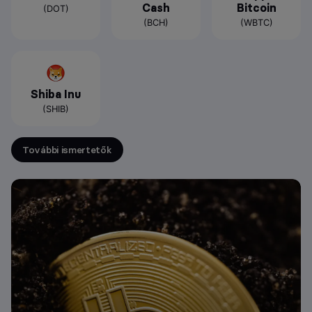
Cash
Bitcoin
(DOT)
(BCH)
(WBTC)
Shiba Inu
(SHIB)
További ismertetők