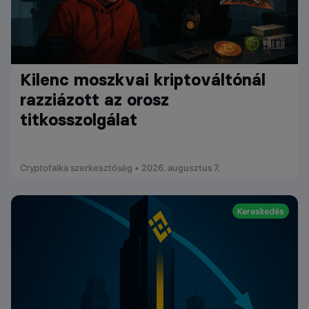
Kilenc moszkvai kriptováltónál
razziázott az orosz
titkosszolgálat
Cryptofalka szerkesztőség • 2026. augusztus 7.
Kereskedés