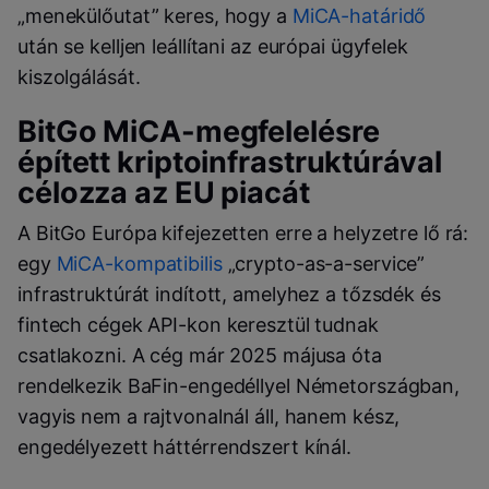
„menekülőutat” keres, hogy a
MiCA-határidő
után se kelljen leállítani az európai ügyfelek
kiszolgálását.
BitGo MiCA-megfelelésre
épített kriptoinfrastruktúrával
célozza az EU piacát
A BitGo Európa kifejezetten erre a helyzetre lő rá:
egy
MiCA-kompatibilis
„crypto-as-a-service”
infrastruktúrát indított, amelyhez a tőzsdék és
fintech cégek API-kon keresztül tudnak
csatlakozni. A cég már 2025 májusa óta
rendelkezik BaFin-engedéllyel Németországban,
vagyis nem a rajtvonalnál áll, hanem kész,
engedélyezett háttérrendszert kínál.