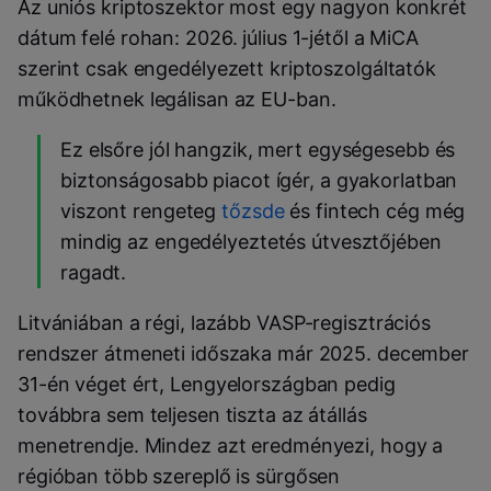
Az uniós kriptoszektor most egy nagyon konkrét
dátum felé rohan: 2026. július 1-jétől a MiCA
szerint csak engedélyezett kriptoszolgáltatók
működhetnek legálisan az EU-ban.
Ez elsőre jól hangzik, mert egységesebb és
biztonságosabb piacot ígér, a gyakorlatban
viszont rengeteg
tőzsde
és fintech cég még
mindig az engedélyeztetés útvesztőjében
ragadt.
Litvániában a régi, lazább VASP-regisztrációs
rendszer átmeneti időszaka már 2025. december
31-én véget ért, Lengyelországban pedig
továbbra sem teljesen tiszta az átállás
menetrendje. Mindez azt eredményezi, hogy a
régióban több szereplő is sürgősen