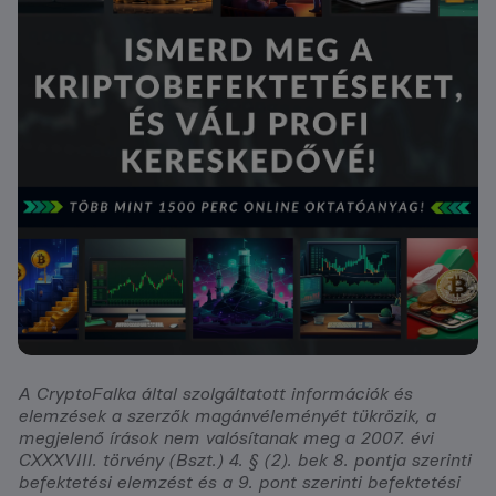
A CryptoFalka által szolgáltatott információk és
elemzések a szerzők magánvéleményét tükrözik, a
megjelenő írások nem valósítanak meg a 2007. évi
CXXXVIII. törvény (Bszt.) 4. § (2). bek 8. pontja szerinti
befektetési elemzést és a 9. pont szerinti befektetési