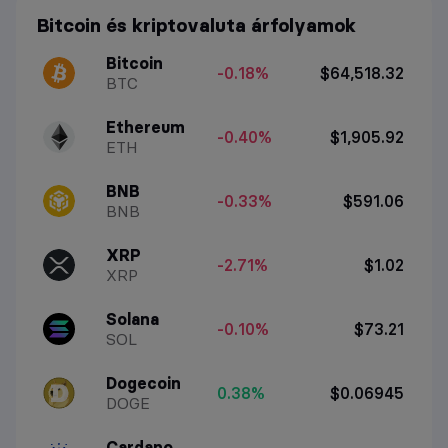
Bitcoin és kriptovaluta árfolyamok
Bitcoin
-0.18%
$64,518.32
BTC
Ethereum
-0.40%
$1,905.92
ETH
BNB
-0.33%
$591.06
BNB
XRP
-2.71%
$1.02
XRP
Solana
-0.10%
$73.21
SOL
Dogecoin
0.38%
$0.06945
DOGE
Cardano