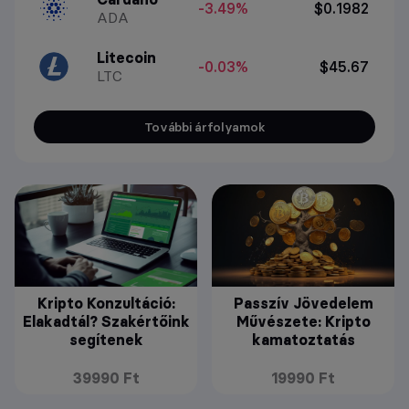
-3.49%
$0.1982
ADA
Litecoin
-0.03%
$45.67
LTC
További árfolyamok
Kripto Konzultáció:
Passzív Jövedelem
Elakadtál? Szakértőink
Művészete: Kripto
segítenek
kamatoztatás
39990 Ft
19990 Ft