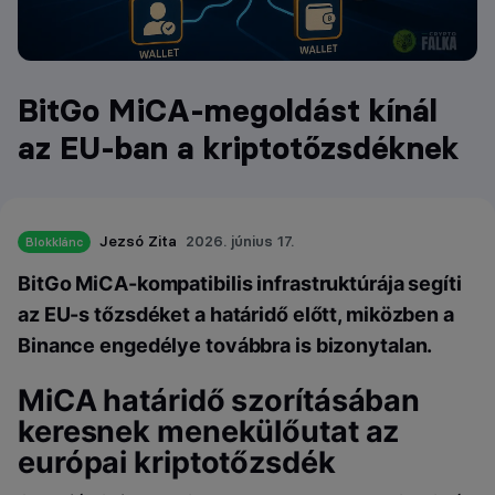
BitGo MiCA-megoldást kínál
az EU-ban a kriptotőzsdéknek
Jezsó Zita
2026. június 17.
Blokklánc
BitGo MiCA-kompatibilis infrastruktúrája segíti
az EU-s tőzsdéket a határidő előtt, miközben a
Binance engedélye továbbra is bizonytalan.
MiCA határidő szorításában
keresnek menekülőutat az
európai kriptotőzsdék