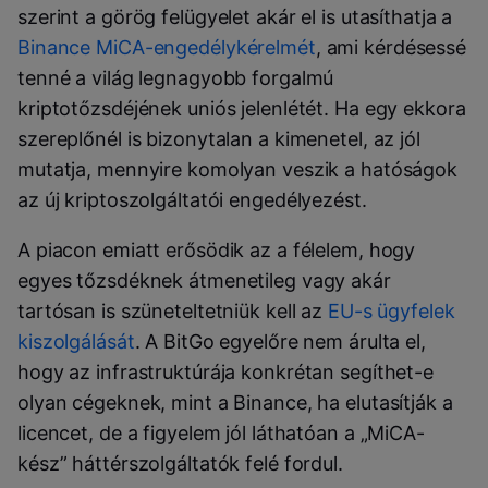
szerint a görög felügyelet akár el is utasíthatja a
Binance MiCA-engedélykérelmét
, ami kérdésessé
tenné a világ legnagyobb forgalmú
kriptotőzsdéjének uniós jelenlétét. Ha egy ekkora
szereplőnél is bizonytalan a kimenetel, az jól
mutatja, mennyire komolyan veszik a hatóságok
az új kriptoszolgáltatói engedélyezést.
A piacon emiatt erősödik az a félelem, hogy
egyes tőzsdéknek átmenetileg vagy akár
tartósan is szüneteltetniük kell az
EU-s ügyfelek
kiszolgálását
. A BitGo egyelőre nem árulta el,
hogy az infrastruktúrája konkrétan segíthet-e
olyan cégeknek, mint a Binance, ha elutasítják a
licencet, de a figyelem jól láthatóan a „MiCA-
kész” háttérszolgáltatók felé fordul.