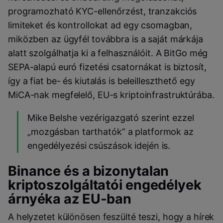
programozható KYC-ellenőrzést, tranzakciós
limiteket és kontrollokat ad egy csomagban,
miközben az ügyfél továbbra is a saját márkája
alatt szolgálhatja ki a felhasználóit. A BitGo még
SEPA-alapú euró fizetési csatornákat is biztosít,
így a fiat be- és kiutalás is beleilleszthető egy
MiCA-nak megfelelő, EU-s kriptoinfrastruktúrába.
Mike Belshe vezérigazgató szerint ezzel
„mozgásban tarthatók” a platformok az
engedélyezési csúszások idején is.
Binance és a bizonytalan
kriptoszolgáltatói engedélyek
árnyéka az EU-ban
A helyzetet különösen feszülté teszi, hogy a hírek