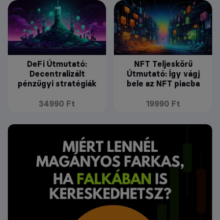
DeFi Útmutató:
NFT Teljeskörű
Decentralizált
Útmutató: Így vágj
pénzügyi stratégiák
bele az NFT piacba
34990 Ft
19990 Ft