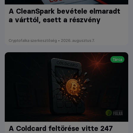
A CleanSpark bevétele elmaradt
a várttól, esett a részvény
Cryptofalka szerkesztőség • 2026. augusztus 7.
Tárca
A Coldcard feltörése vitte 247