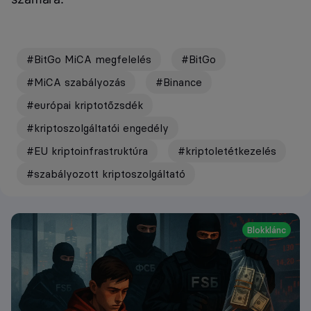
#BitGo MiCA megfelelés
#BitGo
#MiCA szabályozás
#Binance
#európai kriptotőzsdék
#kriptoszolgáltatói engedély
#EU kriptoinfrastruktúra
#kriptoletétkezelés
#szabályozott kriptoszolgáltató
Blokklánc