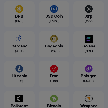
BNB
USD Coin
Xrp
(BNB)
(USDC)
(XRP)
Cardano
Dogecoin
Solana
(ADA)
(DOGE)
(SOL)
Litecoin
Tron
Polygon
(LTC)
(TRX)
(MATIC)
Polkadot
Bitcoin
Wrapped