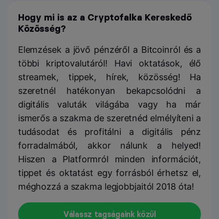
Hogy mi is az a Cryptofalka Kereskedő
Közösség?
Elemzések a jövő pénzéről a Bitcoinról és a
többi kriptovalutáról! Havi oktatások, élő
streamek, tippek, hírek, közösség! Ha
szeretnél hatékonyan bekapcsolódni a
digitális valuták világába vagy ha már
ismerős a szakma de szeretnéd elmélyíteni a
tudásodat és profitálni a digitális pénz
forradalmából, akkor nálunk a helyed!
Hiszen a Platformról minden információt,
tippet és oktatást egy forrásból érhetsz el,
méghozzá a szakma legjobbjaitól 2018 óta!
Válassz tagságaink közül