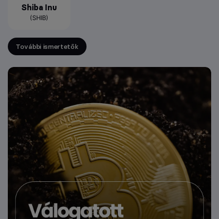
Shiba Inu
(SHIB)
További ismertetők