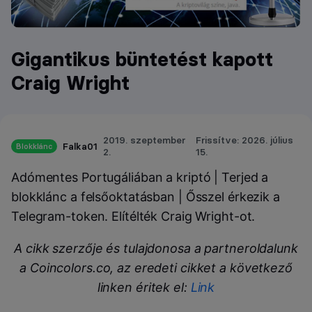
Gigantikus büntetést kapott
Craig Wright
2019. szeptember
Frissítve: 2026. július
Falka01
Blokklánc
2.
15.
Adómentes Portugáliában a kriptó | Terjed a
blokklánc a felsőoktatásban | Ősszel érkezik a
Telegram-token. Elítélték Craig Wright-ot.
A cikk szerzője és tulajdonosa a partneroldalunk
a Coincolors.co, az eredeti cikket a következő
linken éritek el:
Link