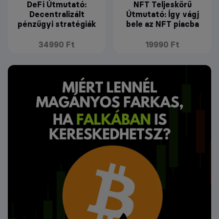
DeFi Útmutató:
NFT Teljeskörű
Decentralizált
Útmutató: Így vágj
pénzügyi stratégiák
bele az NFT piacba
34990 Ft
19990 Ft