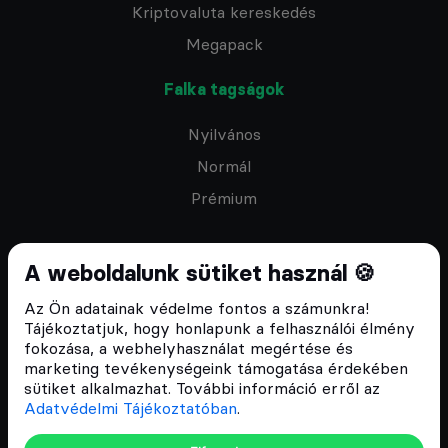
Kriptovaluta kereskedés
Megapack
Falka tagságok
Nyilvános
Normál
Prémium
A weboldalunk sütiket használ 🍪
Az Ön adatainak védelme fontos a számunkra!
Feliratkozom a hírlevélre
Tájékoztatjuk, hogy honlapunk a felhasználói élmény
fokozása, a webhelyhasználat megértése és
marketing tevékenységeink támogatása érdekében
sütiket alkalmazhat. További információ erről az
Adatvédelmi Tájékoztatóban
.