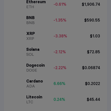
Ethereum
-0.61%
$1,906.74
ETH
BNB
-1.35%
$590.55
BNB
XRP
-3.38%
$1.03
XRP
Solana
-2.12%
$72.85
SOL
Dogecoin
-2.22%
$0.06874
DOGE
Cardano
6.66%
$0.2022
ADA
Litecoin
0.24%
$45.44
LTC