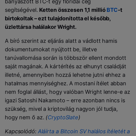
bányászott BTC-t egy floridai cég
segítségével.
Ketten összesen 1,1 millió
BTC
-t
birtokoltak – ezt tulajdonította el később,
üzlettársa halálakor Wright.
A bíró szerint az eljárás alatt a vádlott hamis
dokumentumokat nyújtott be, illetve
tanúvallomása során is többször ellent mondott
saját magának. A kártérítés az elhunyt családját
illetné, amennyiben hozzá lehetne jutni ehhez a
hatalmas mennyiséghez. A mostani ítélet abban
nem foglal állást, hogy valóban Wright lenne-e az
igazi Satoshi Nakamoto – erre azonban nincs is
szükség, mivel a kriptovilág nagyon jól tudja,
hogy nem ő az.
(
CryptoSlate
)
Kapcsolódó:
Aláírta a Bitcoin SV halálos ítéletét a