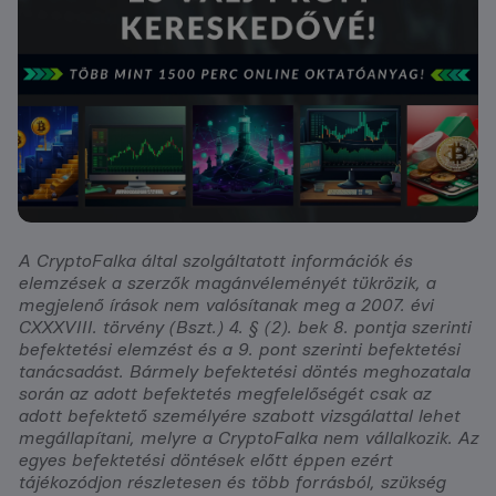
A CryptoFalka által szolgáltatott információk és
elemzések a szerzők magánvéleményét tükrözik, a
megjelenő írások nem valósítanak meg a 2007. évi
CXXXVIII. törvény (Bszt.) 4. § (2). bek 8. pontja szerinti
befektetési elemzést és a 9. pont szerinti befektetési
tanácsadást. Bármely befektetési döntés meghozatala
során az adott befektetés megfelelőségét csak az
adott befektető személyére szabott vizsgálattal lehet
megállapítani, melyre a CryptoFalka nem vállalkozik. Az
egyes befektetési döntések előtt éppen ezért
tájékozódjon részletesen és több forrásból, szükség