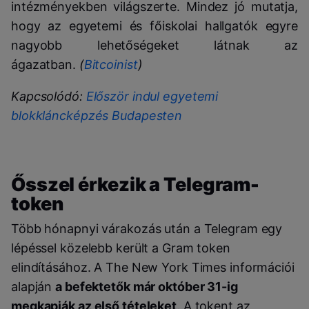
intézményekben világszerte. Mindez jó mutatja,
hogy az egyetemi és főiskolai hallgatók egyre
nagyobb lehetőségeket látnak az
ágazatban.
(
Bitcoinist
)
Kapcsolódó:
Először indul egyetemi
blokkláncképzés Budapesten
Ősszel érkezik a Telegram-
token
Több hónapnyi várakozás után a Telegram egy
lépéssel közelebb került a Gram token
elindításához. A The New York Times információi
alapján
a befektetők már október 31-ig
megkapják az első tételeket
. A tokent az