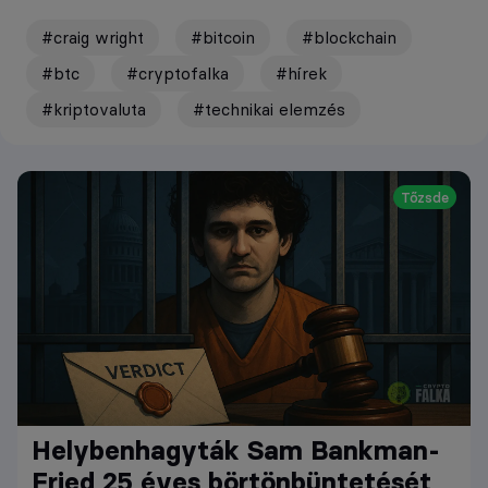
#craig wright
#bitcoin
#blockchain
#btc
#cryptofalka
#hírek
#kriptovaluta
#technikai elemzés
Tőzsde
Helybenhagyták Sam Bankman-
Fried 25 éves börtönbüntetését