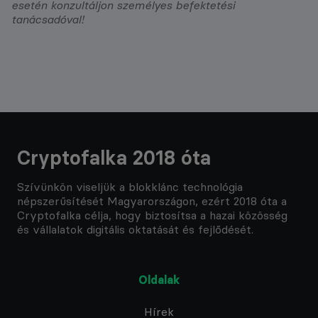
esetén konzultáljon személyes befektetési
tanácsadóval!
Cryptofalka 2018 óta
Szívünkön viseljük a blokklánc technológia
népszerűsítését Magyarországon, ezért 2018 óta a
Cryptofalka célja, hogy biztosítsa a hazai közösség
és vállalatok digitális oktatását és fejlődését.
Oldalak
Hírek