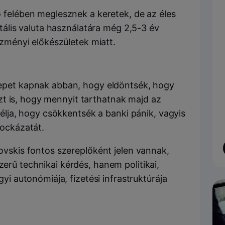
 felében meglesznek a keretek, de az éles
itális valuta használatára még 2,5-3 év
ézményi előkészületek miatt.
epet kapnak abban, hogy eldöntsék, hogy
 azt is, hogy mennyit tarthatnak majd az
célja, hogy csökkentsék a banki pánik, vagyis
kockázatát.
ovskis fontos szereplőként jelen vannak,
rű technikai kérdés, hanem politikai,
yi autonómiája, fizetési infrastruktúrája