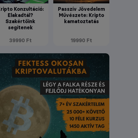
ripto Konzultáció:
Passzív Jövedelem
Elakadtál?
Művészete: Kripto
Szakértőink
kamatoztatás
segítenek
39990 Ft
19990 Ft