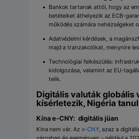
Bankok tartanak attól, hogy az emb
betéteiket áthelyezik az ECB-gar
működés számára nehézségeket o
Adatvédelmi kérdések, a magánszfér
majd a tranzakciókat, menynire le
Technológiai felkészülés: infrastr
kidolgozása, valamint az EU-tagá
telik.
Digitális valuták globális
kísérletezik, Nigéria tanu
Kína e-CNY: digitális jüan
Kína nem vár. Az
e-CNY
, azaz a digitál
városban és eseményen – például a 2022