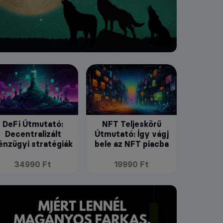
DeFi Útmutató:
NFT Teljeskörű
Decentralizált
Útmutató: Így vágj
énzügyi stratégiák
bele az NFT piacba
34990 Ft
19990 Ft