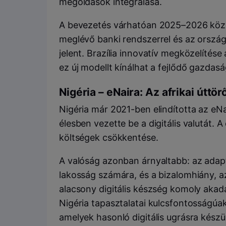
megoldások integrálása.
A bevezetés várhatóan 2025–2026 között
meglévő banki rendszerrel és az ország
jelent. Brazília innovatív megközelítés
ez új modellt kínálhat a fejlődő gazdas
Nigéria – eNaira: Az afrikai úttör
Nigéria már 2021-ben elindította az eNai
élesben vezette be a digitális valutát. A
költségek csökkentése.
A valóság azonban árnyaltabb: az adap
lakosság számára, és a bizalomhiány, a
alacsony digitális készség komoly akadá
Nigéria tapasztalatai kulcsfontosságúa
amelyek hasonló digitális ugrásra készü