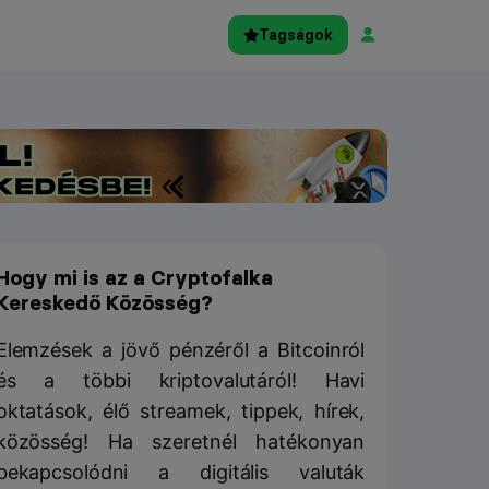
Tagságok
Hogy mi is az a Cryptofalka
Kereskedő Közösség?
Elemzések a jövő pénzéről a Bitcoinról
és a többi kriptovalutáról! Havi
oktatások, élő streamek, tippek, hírek,
közösség! Ha szeretnél hatékonyan
bekapcsolódni a digitális valuták