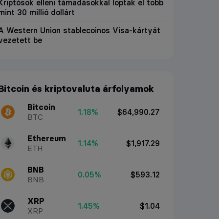
Kriptósok elleni támadásokkal loptak el több
mint 30 millió dollárt
A Western Union stablecoinos Visa-kártyát
vezetett be
Bitcoin és kriptovaluta árfolyamok
Bitcoin
1.18%
$64,990.27
BTC
Ethereum
1.14%
$1,917.29
ETH
BNB
0.05%
$593.12
BNB
XRP
1.45%
$1.04
XRP