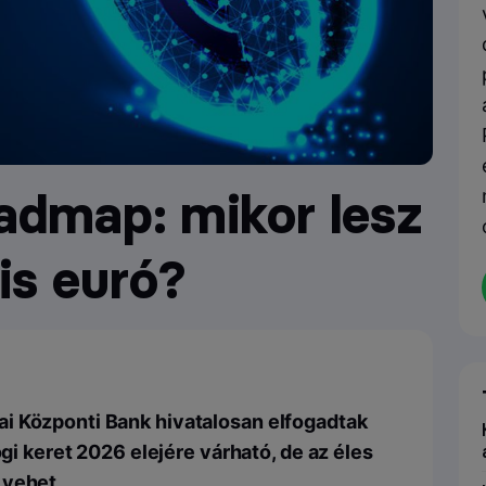
oadmap: mikor lesz
lis euró?
i Központi Bank hivatalosan elfogadtak
ogi keret 2026 elejére várható, de az éles
 vehet.