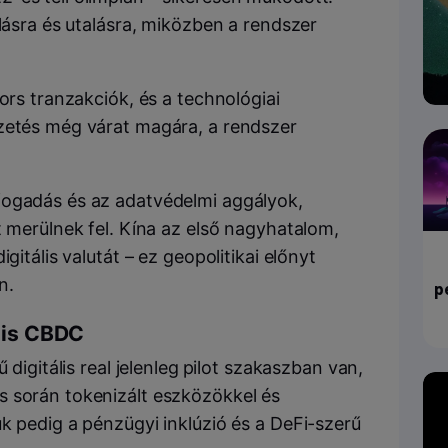
rlásra és utalásra, miközben a rendszer
ors tranzakciók, és a technológiai
ezetés még várat magára, a rendszer
fogadás és az adatvédelmi aggályok,
t merülnek fel. Kína az első nagyhatalom,
gitális valutát – ez geopolitikai előnyt
n.
p
ális CBDC
digitális real jelenleg
pilot szakaszban van,
s során tokenizált eszközökkel és
k pedig a pénzügyi inklúzió és a DeFi-szerű