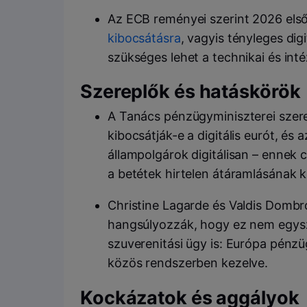
Az ECB reményei szerint 2026 első
kibocsátásra
, vagyis tényleges dig
szükséges lehet a technikai és int
Szereplők és hatáskörök
A Tanács pénzügyminiszterei szer
kibocsátják-e a digitális eurót, és
állampolgárok digitálisan – ennek 
a betétek hirtelen átáramlásának 
Christine Lagarde és Valdis Dombr
hangsúlyozzák, hogy ez nem egysze
szuverenitási ügy is: Európa pénzüg
közös rendszerben kezelve.
Kockázatok és aggályok