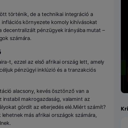
 történik, de a technikai integráció a
 inflációs környezete komoly kihívásokat
e a decentralizált pénzügyek irányába mutat –
ágok számára.
ő
ra-t, ezzel az első afrikai ország lett, amely
 céljuk pénzügyi inklúzió és a tranzakciós
táció alacsony, kevés ösztönző van a
z instabil makrogazdaság, valamint az
lyokat gördít az elterjedés elé.Miért számít?
Kr
k lehetnek más afrikai országok számára,
lnek.