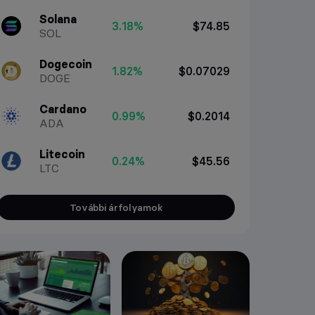
Solana
3.18%
$74.85
SOL
Dogecoin
1.82%
$0.07029
DOGE
Cardano
0.99%
$0.2014
ADA
Litecoin
0.24%
$45.56
LTC
További árfolyamok