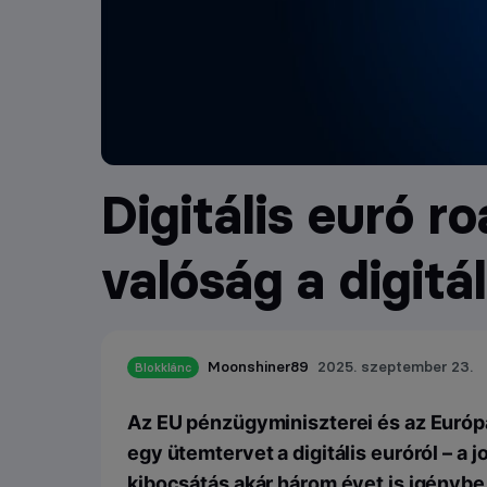
Digitális euró r
valóság a digitá
Moonshiner89
2025. szeptember 23.
Blokklánc
Az EU pénzügyminiszterei és az Európa
egy ütemtervet a digitális euróról – a j
kibocsátás akár három évet is igénybe