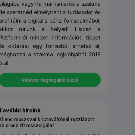
világába vagy ha már ismerős a szakma
de szeretnéd elmélyíteni a tudásodat és
profitálni a digitális pénz forradalmából,
akkor nálunk a helyed! Hiszen a
Platformról minden információt, tippet
és oktatást egy forrásból érhetsz el,
méghozzá a szakma legjobbjaitól 2018
óta!
Válassz tagságaink közül
További híreink
Kilenc moszkvai kriptováltónál razziázott
az orosz titkosszolgálat