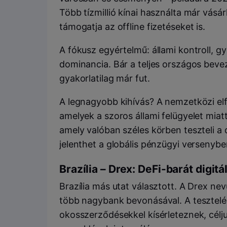
Több tízmillió kínai használta már vásá
támogatja az offline fizetéseket is.
A fókusz egyértelmű: állami kontroll, gy
dominancia. Bár a teljes országos bev
gyakorlatilag már fut.
A legnagyobb kihívás? A nemzetközi el
amelyek a szoros állami felügyelet miat
amely valóban széles körben teszteli a di
jelenthet a globális pénzügyi versenybe
Brazília – Drex: DeFi-barát digit
Brazília más utat választott. A Drex nevű 
több nagybank bevonásával. A tesztelé
okosszerződésekkel kísérleteznek, célju