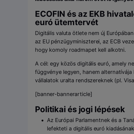
ECOFIN és az EKB hivatalo
euró ütemtervét
Digitális valuta ötlete nem új Európába
az EU pénzügyminiszterei, az ECB veze
hogy komoly roadmapet kell alkotni.
A cél: egy közös digitális euró, amely n
függvénye legyen, hanem alternatívája 
vállalatok uralta rendszereknek (pl. Vis
[banner-bannerarticle]
Politikai és jogi lépések
Az Európai Parlamentnek és a Tanác
lefekteti a digitális euró kiadásának