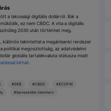
várás
 a lakossági digitális dollárról. Bár a
működik, ez nem CBDC. A vita a digitális
ószínűleg 2030 után történhet meg.
, különös tekintettel a magánbanki rendszer
 a politikai megosztottság, az adatvédelmi
dollár globális tartalékvaluta státusza miatt
hatással bírhat
.
ó
#EKB
#CBDC
#ECOFIN
ly
#bevezetési ütemterv