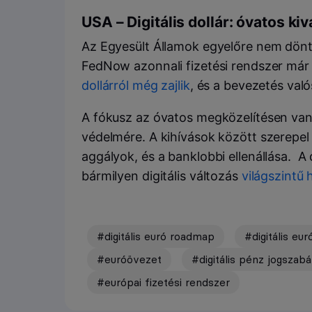
USA – Digitális dollár: óvatos ki
Az Egyesült Államok egyelőre nem döntött
FedNow azonnali fizetési rendszer már 
dollárról még zajlik
, és a bevezetés val
A fókusz az óvatos megközelítésen van
védelmére. A kihívások között szerepel
aggályok, és a banklobbi ellenállása. A 
bármilyen digitális változás
világszintű 
#digitális euró roadmap
#digitális eur
#euróövezet
#digitális pénz jogszabá
#európai fizetési rendszer