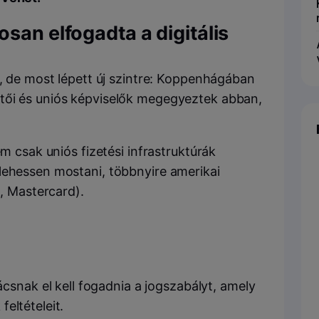
san elfogadta a digitális
n, de most lépett új szintre: Koppenhágában
tői és uniós képviselők megegyeztek abban,
em csak uniós fizetési infrastruktúrák
lehessen mostani, többnyire amerikai
a, Mastercard).
snak el kell fogadnia a jogszabályt, amely
 feltételeit.