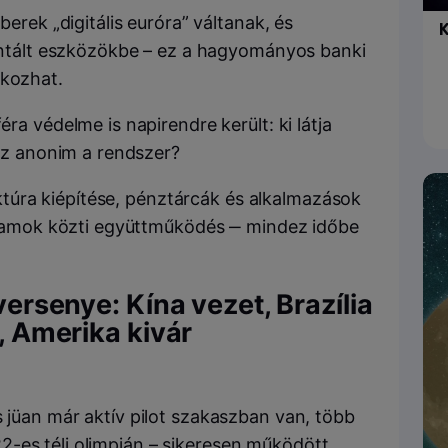
erek „digitális euróra” váltanak, és
K
antált eszközökbe – ez a hagyományos banki
kozhat.
a védelme is napirendre került: ki látja
sz anonim a rendszer?
uktúra kiépítése, pénztárcák és alkalmazások
llamok közti együttműködés ‒ mindez időbe
 versenye: Kína vezet, Brazília
l, Amerika kivár
is jüan már aktív pilot szakaszban van, több
-es téli olimpián – sikeresen működött.