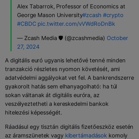
Alex Tabarrok, Professor of Economics at
George Mason University
#zcash
#crypto
#CBDC
pic.twitter.com/vVWdRoDnBk
— Zcash Media 🛡️ (@zcashmedia)
October
27, 2024
A digitális euró ugyanis lehetővé tenné minden
tranzakció részletes nyomon követését, ami
adatvédelmi aggályokat vet fel. A bankrendszerre
gyakorolt hatás sem elhanyagolható: ha túl
sokan váltanak át digitális euróra, az
veszélyeztetheti a kereskedelmi bankok
hitelezési képességét.
Ráadásul egy tisztán digitális fizetőeszköz esetén
az áramszünetek vagy
kibertámadások
komoly