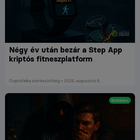
Négy év után bezár a Step App
kriptós fitneszplatform
Cryptofalka szerkesztőség • 2026. augusztus 6.
Blokklánc