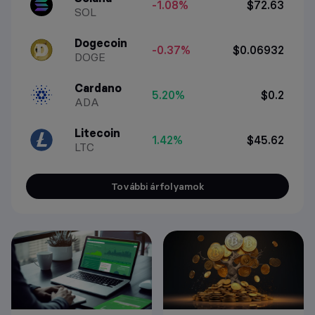
-1.08%
$72.63
SOL
Dogecoin
-0.37%
$0.06932
DOGE
Cardano
5.20%
$0.2
ADA
Litecoin
1.42%
$45.62
LTC
További árfolyamok