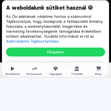
Cryptofalka 2018 óta
A weboldalunk sütiket használ 🍪
Szívünkön viseljük a blokklánc technológia
Az Ön adatainak védelme fontos a számunkra!
népszerűsítését Magyarországon, ezért 2018 óta a
Tájékoztatjuk, hogy honlapunk a felhasználói élmény
Cryptofalka célja, hogy biztosítsa a hazai közösség
fokozása, a webhelyhasználat megértése és
és vállalatok digitális oktatását és fejlődését.
marketing tevékenységeink támogatása érdekében
sütiket alkalmazhat. További információ erről az
Adatvédelmi Tájékoztatóban
.
Oldalak
Elfogadom
Hírek
További lehetőségek
Árfolyamok
Rólunk
Kezdőknek
Árfolyamok
Tagságok
Tőzsdék
Shop
Karrier
Media
Oktatás