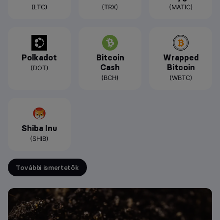
(LTC)
(TRX)
(MATIC)
Polkadot
Bitcoin
Wrapped
Cash
Bitcoin
(DOT)
(BCH)
(WBTC)
Shiba Inu
(SHIB)
További ismertetők