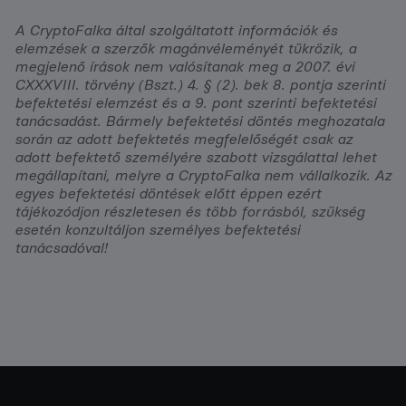
A CryptoFalka által szolgáltatott információk és
elemzések a szerzők magánvéleményét tükrözik, a
megjelenő írások nem valósítanak meg a 2007. évi
CXXXVIII. törvény (Bszt.) 4. § (2). bek 8. pontja szerinti
befektetési elemzést és a 9. pont szerinti befektetési
tanácsadást. Bármely befektetési döntés meghozatala
során az adott befektetés megfelelőségét csak az
adott befektető személyére szabott vizsgálattal lehet
megállapítani, melyre a CryptoFalka nem vállalkozik. Az
egyes befektetési döntések előtt éppen ezért
tájékozódjon részletesen és több forrásból, szükség
esetén konzultáljon személyes befektetési
tanácsadóval!