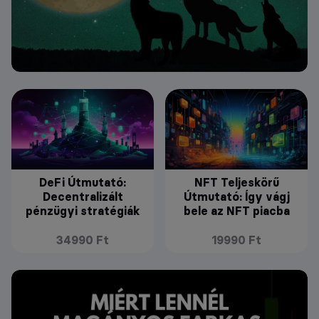
DeFi Útmutató:
NFT Teljeskörű
Decentralizált
Útmutató: Így vágj
pénzügyi stratégiák
bele az NFT piacba
34990 Ft
19990 Ft