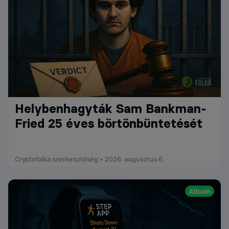
Helybenhagyták Sam Bankman-
Fried 25 éves börtönbüntetését
Cryptofalka szerkesztőség • 2026. augusztus 6.
Altcoin