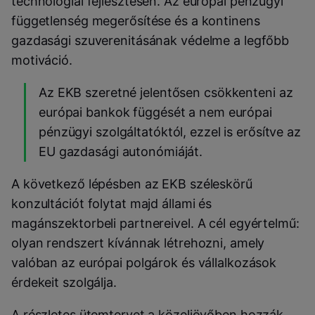
technológiai fejlesztésen. Az európai pénzügyi
függetlenség megerősítése és a kontinens
gazdasági szuverenitásának védelme a legfőbb
motiváció.
Az EKB szeretné jelentősen csökkenteni az
európai bankok függését a nem európai
pénzügyi szolgáltatóktól, ezzel is erősítve az
EU gazdasági autonómiáját.
A következő lépésben az EKB széleskörű
konzultációt folytat majd állami és
magánszektorbeli partnereivel. A cél egyértelmű:
olyan rendszert kívánnak létrehozni, amely
valóban az európai polgárok és vállalkozások
érdekeit szolgálja.
A részletes ütemtervet a közeljövőben hozzák