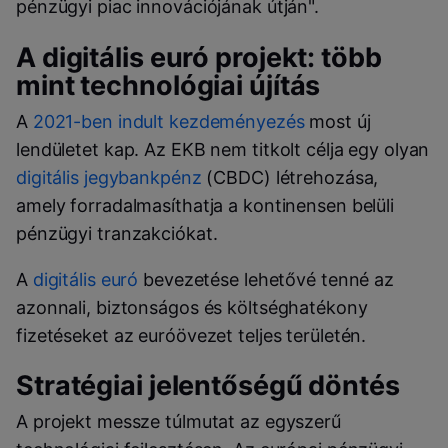
pénzügyi piac innovációjának útján".
A digitális euró projekt: több
mint technológiai újítás
A
2021-ben indult kezdeményezés
most új
lendületet kap. Az EKB nem titkolt célja egy olyan
digitális jegybankpénz
(CBDC) létrehozása,
amely forradalmasíthatja a kontinensen belüli
pénzügyi tranzakciókat.
A
digitális euró
bevezetése lehetővé tenné az
azonnali, biztonságos és költséghatékony
fizetéseket az euróövezet teljes területén.
Stratégiai jelentőségű döntés
A projekt messze túlmutat az egyszerű