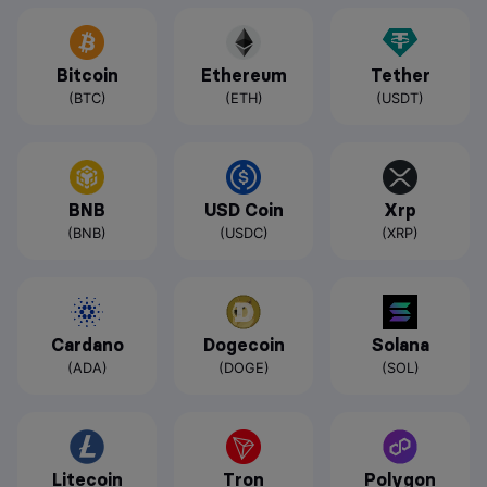
Bitcoin
Ethereum
Tether
(BTC)
(ETH)
(USDT)
BNB
USD Coin
Xrp
(BNB)
(USDC)
(XRP)
Cardano
Dogecoin
Solana
(ADA)
(DOGE)
(SOL)
Litecoin
Tron
Polygon