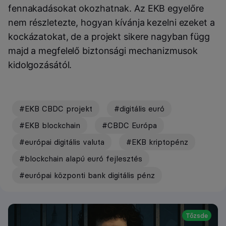
fennakadásokat okozhatnak. Az EKB egyelőre
nem részletezte, hogyan kívánja kezelni ezeket a
kockázatokat, de a projekt sikere nagyban függ
majd a megfelelő biztonsági mechanizmusok
kidolgozásától.
#EKB CBDC projekt
#digitális euró
#EKB blockchain
#CBDC Európa
#európai digitális valuta
#EKB kriptopénz
#blockchain alapú euró fejlesztés
#európai központi bank digitális pénz
Tőzsde