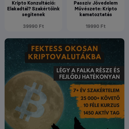
Kripto Konzultáció:
Passzív Jövedelem
Elakadtál? Szakértőink
Művészete: Kripto
segítenek
kamatoztatás
39990 Ft
19990 Ft