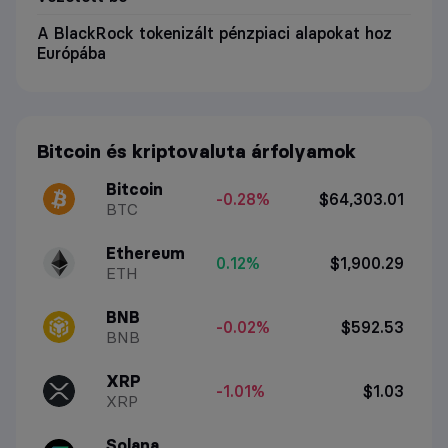
A BlackRock tokenizált pénzpiaci alapokat hoz
Európába
Bitcoin és kriptovaluta árfolyamok
Bitcoin
-0.28%
$64,303.01
BTC
Ethereum
0.12%
$1,900.29
ETH
BNB
-0.02%
$592.53
BNB
XRP
-1.01%
$1.03
XRP
Solana