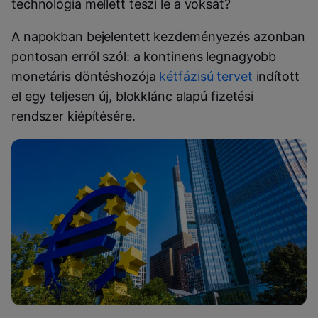
technológia mellett teszi le a voksát?
A napokban bejelentett kezdeményezés azonban
pontosan erről szól: a kontinens legnagyobb
monetáris döntéshozója
kétfázisú tervet
indított
el egy teljesen új, blokklánc alapú fizetési
rendszer kiépítésére.