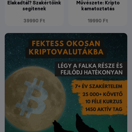
Elakadtál? Szakértőink
Művészete: Kripto
segítenek
kamatoztatás
39990 Ft
19990 Ft