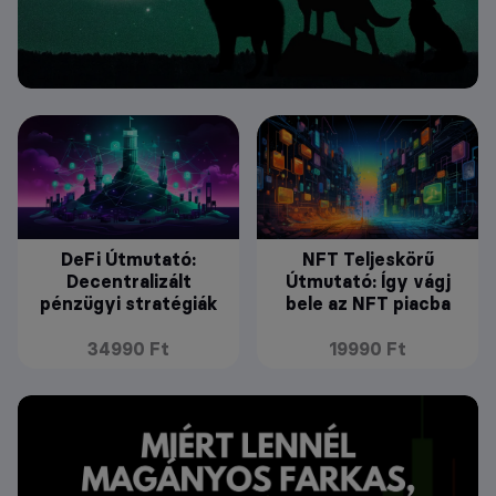
DeFi Útmutató:
NFT Teljeskörű
Decentralizált
Útmutató: Így vágj
pénzügyi stratégiák
bele az NFT piacba
34990 Ft
19990 Ft