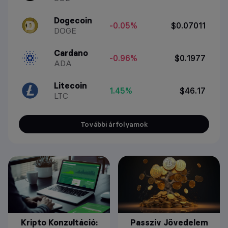
Dogecoin
-0.05%
$0.07011
DOGE
Cardano
-0.96%
$0.1977
ADA
Litecoin
1.45%
$46.17
LTC
További árfolyamok
Kripto Konzultáció:
Passzív Jövedelem