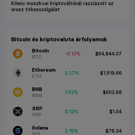
Kilenc moszkvai kriptováltónál razziázott az
orosz titkosszolgálat
Bitcoin és kriptovaluta árfolyamok
Bitcoin
-0.13%
$64,844.07
BTC
Ethereum
0.27%
$1,919.66
ETH
BNB
1.52%
$602.68
BNB
XRP
0.12%
$1.04
XRP
Solana
2.15%
$76.34
SOL