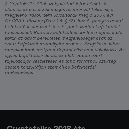
A CryptoFalka által szolgáltatott információk és
elemzések a szerzők magánvéleményét tükrözik, a
megjelenő írások nem valósítanak meg a 2007. évi
CXXXVIII. törvény (Bszt.) 4. § (2). bek 8. pontja szerinti
befektetési elemzést és a 9. pont szerinti befektetési
tanácsadást. Bármely befektetési döntés meghozatala
során az adott befektetés megfelelőségét csak az
adott befektető személyére szabott vizsgálattal lehet
megállapítani, melyre a CryptoFalka nem vállalkozik. Az
egyes befektetési döntések előtt éppen ezért
tájékozódjon részletesen és több forrásból, szükség
esetén konzultáljon személyes befektetési
tanácsadóval!
Cryptofalka 2018 óta