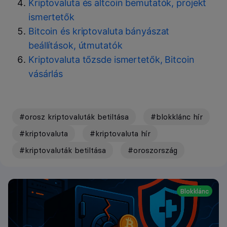
Kriptovaluta és altcoin bemutatók, projekt
ismertetők
Bitcoin és kriptovaluta bányászat
beállítások, útmutatók
Kriptovaluta tőzsde ismertetők, Bitcoin
vásárlás
#orosz kriptovaluták betiltása
#blokklánc hír
#kriptovaluta
#kriptovaluta hír
#kriptovaluták betiltása
#oroszország
Blokklánc