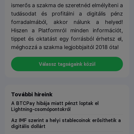
ismerős a szakma de szeretnéd elmélyíteni a
tudásodat és profitálni a digitális pénz
forradalmából, akkor nálunk a helyed!
Hiszen a Platformról minden információt,
tippet és oktatást egy forrásból érhetsz el,
méghozzá a szakma legjobbjaitól 2018 óta!
Válassz tagságaink közül
További híreink
A BTCPay hibája miatt pénzt loptak el
Lightning-csomópontokról
Az IMF szerint a helyi stablecoinok erősíthetik a
digitális dollárt