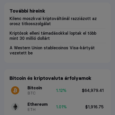
További híreink
Kilenc moszkvai kriptováltónál razziázott az
orosz titkosszolgálat
Kriptósok elleni támadásokkal loptak el több
mint 30 millió dollárt
A Western Union stablecoinos Visa-kártyát
vezetett be
Bitcoin és kriptovaluta árfolyamok
Bitcoin
1.12%
$64,979.41
BTC
Ethereum
1.01%
$1,916.75
ETH