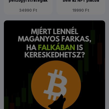
pénzügyi stratégiák
bele az NFT piacba
34990 Ft
19990 Ft