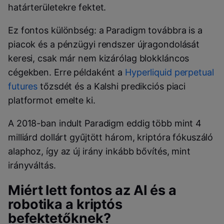
határterületekre fektet.
Ez fontos különbség: a Paradigm továbbra is a
piacok és a pénzügyi rendszer újragondolását
keresi, csak már nem kizárólag blokkláncos
cégekben. Erre példaként a
Hyperliquid
perpetual
futures
tőzsdét és a Kalshi predikciós piaci
platformot emelte ki.
A 2018-ban indult Paradigm eddig több mint 4
milliárd dollárt gyűjtött három, kriptóra fókuszáló
alaphoz, így az új irány inkább bővítés, mint
irányváltás.
Miért lett fontos az AI és a
robotika a kriptós
befektetőknek?