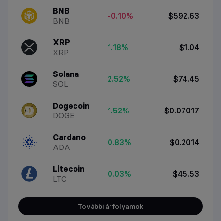
BNB
-0.10%
$592.63
BNB
XRP
1.18%
$1.04
XRP
Solana
2.52%
$74.45
SOL
Dogecoin
1.52%
$0.07017
DOGE
Cardano
0.83%
$0.2014
ADA
Litecoin
0.03%
$45.53
LTC
További árfolyamok