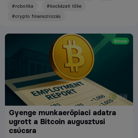
#robotika
#kockázati tőke
#crypto finanszírozás
Bitcoin
Gyenge munkaerőpiaci adatra
ugrott a Bitcoin augusztusi
csúcsra