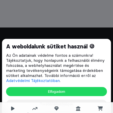
Cryptofalka 2018 óta
A weboldalunk sütiket használ 🍪
Szívünkön viseljük a blokklánc technológia
Az Ön adatainak védelme fontos a számunkra!
népszerűsítését Magyarországon, ezért 2018 óta a
Tájékoztatjuk, hogy honlapunk a felhasználói élmény
Cryptofalka célja, hogy biztosítsa a hazai közösség
fokozása, a webhelyhasználat megértése és
és vállalatok digitális oktatását és fejlődését.
marketing tevékenységeink támogatása érdekében
sütiket alkalmazhat. További információ erről az
Adatvédelmi Tájékoztatóban
.
Oldalak
Elfogadom
Hírek
További lehetőségek
Árfolyamok