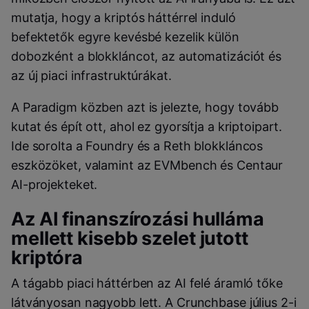
mutatja, hogy a kriptós háttérrel induló
befektetők egyre kevésbé kezelik külön
dobozként a blokkláncot, az automatizációt és
az új piaci infrastruktúrákat.
A Paradigm közben azt is jelezte, hogy tovább
kutat és épít ott, ahol ez gyorsítja a kriptoipart.
Ide sorolta a Foundry és a Reth blokkláncos
eszközöket, valamint az EVMbench és Centaur
AI-projekteket.
Az AI finanszírozási hulláma
mellett kisebb szelet jutott
kriptóra
A tágabb piaci háttérben az AI felé áramló tőke
látványosan nagyobb lett. A Crunchbase július 2-i