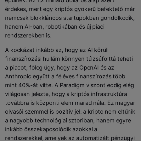
épülnek. Az 1,2 milliárd dolláros alap azért
érdekes, mert egy kriptós gyökerű befektető már
nemcsak blokkláncos startupokban gondolkodik,
hanem AI-ban, robotikában és új piaci
rendszerekben is.
A kockázat inkább az, hogy az AI körüli
finanszírozási hullám könnyen túlzsúfolttá teheti
a piacot, főleg úgy, hogy az OpenAI és az
Anthropic együtt a féléves finanszírozás több
mint 40%-át vitte. A Paradigm viszont eddig elég
világosan jelezte, hogy a kriptós infrastruktúra
továbbra is központi elem marad nála. Ez magyar
olvasói szemmel is pozitív jel: a kripto nem eltűnik
a nagyobb technológiai sztoriban, hanem egyre
inkább összekapcsolódik azokkal a
rendszerekkel, amelyek az automatizált pénzügyi