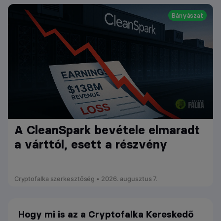
Bányászat
A CleanSpark bevétele elmaradt
a várttól, esett a részvény
Cryptofalka szerkesztőség • 2026. augusztus 7.
Hogy mi is az a Cryptofalka Kereskedő