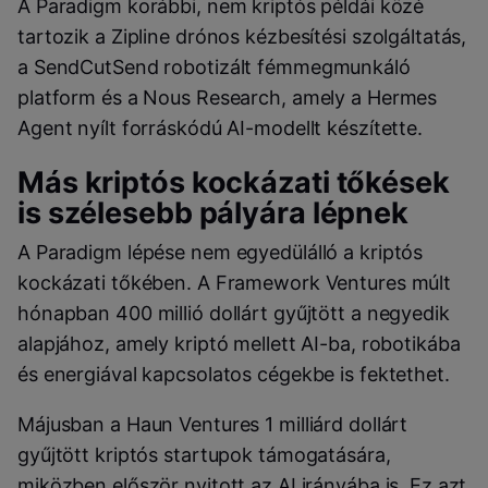
A Paradigm korábbi, nem kriptós példái közé
tartozik a Zipline drónos kézbesítési szolgáltatás,
a SendCutSend robotizált fémmegmunkáló
platform és a Nous Research, amely a Hermes
Agent nyílt forráskódú AI-modellt készítette.
Más kriptós kockázati tőkések
is szélesebb pályára lépnek
A Paradigm lépése nem egyedülálló a kriptós
kockázati tőkében. A Framework Ventures múlt
hónapban 400 millió dollárt gyűjtött a negyedik
alapjához, amely kriptó mellett AI-ba, robotikába
és energiával kapcsolatos cégekbe is fektethet.
Májusban a Haun Ventures 1 milliárd dollárt
gyűjtött kriptós startupok támogatására,
miközben először nyitott az AI irányába is. Ez azt