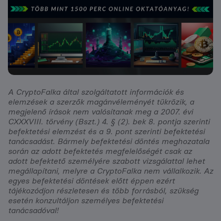
A CryptoFalka által szolgáltatott információk és
elemzések a szerzők magánvéleményét tükrözik, a
megjelenő írások nem valósítanak meg a 2007. évi
CXXXVIII. törvény (Bszt.) 4. § (2). bek 8. pontja szerinti
befektetési elemzést és a 9. pont szerinti befektetési
tanácsadást. Bármely befektetési döntés meghozatala
során az adott befektetés megfelelőségét csak az
adott befektető személyére szabott vizsgálattal lehet
megállapítani, melyre a CryptoFalka nem vállalkozik. Az
egyes befektetési döntések előtt éppen ezért
tájékozódjon részletesen és több forrásból, szükség
esetén konzultáljon személyes befektetési
tanácsadóval!