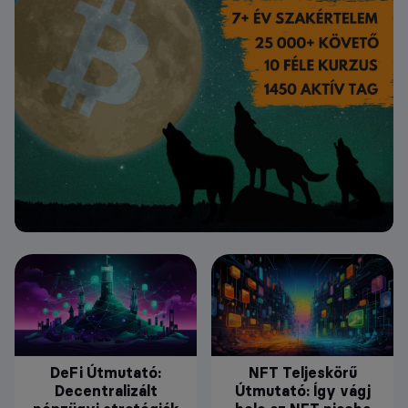
DeFi Útmutató:
NFT Teljeskörű
Decentralizált
Útmutató: Így vágj