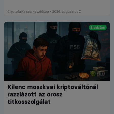
Cryptofalka szerkesztőség • 2026. augusztus 7.
Blokklánc
Kilenc moszkvai kriptováltónál
razziázott az orosz
titkosszolgálat