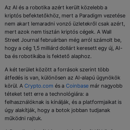
Az AI és a robotika azért került közelebb a
kriptós befektetőkhöz, mert a Paradigm vezetése
nem akart lemaradni vonzó üzletekről csak azért,
mert azok nem tisztán kriptós cégek. A Wall
Street Journal februárban még arról számolt be,
hogy a cég 1,5 milliárd dollárt keresett egy új, AI-
ba és robotikába is fektető alaphoz.
A két terület között a források szerint több
átfedés is van, különösen az AI-alapú ügynökök
körül. A
Crypto.com
és a
Coinbase
már nagyobb
téteket tett erre a technológiára: a
felhasználóknak is kínálják, és a platformjaikat is
úgy alakítják, hogy a botok jobban tudjanak
működni rajtuk.