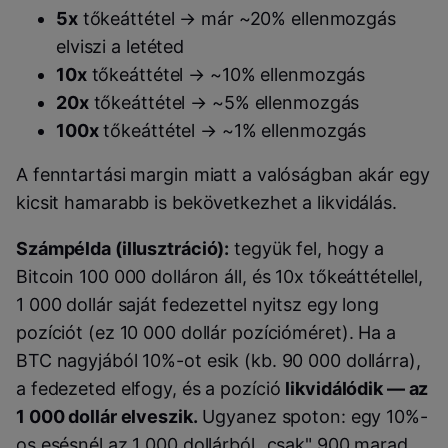
5x
tőkeáttétel → már ~20% ellenmozgás
elviszi a letéted
10x
tőkeáttétel → ~10% ellenmozgás
20x
tőkeáttétel → ~5% ellenmozgás
100x
tőkeáttétel → ~1% ellenmozgás
A fenntartási margin miatt a valóságban akár egy
kicsit hamarabb is bekövetkezhet a likvidálás.
Számpélda (illusztráció):
tegyük fel, hogy a
Bitcoin 100 000 dolláron áll, és 10x tőkeáttétellel,
1 000 dollár saját fedezettel nyitsz egy long
pozíciót (ez 10 000 dollár pozícióméret). Ha a
BTC nagyjából 10%-ot esik (kb. 90 000 dollárra),
a fedezeted elfogy, és a pozíció
likvidálódik — az
1 000 dollár elveszik.
Ugyanez spoton: egy 10%-
os esésnél az 1 000 dollárból „csak" 900 marad,