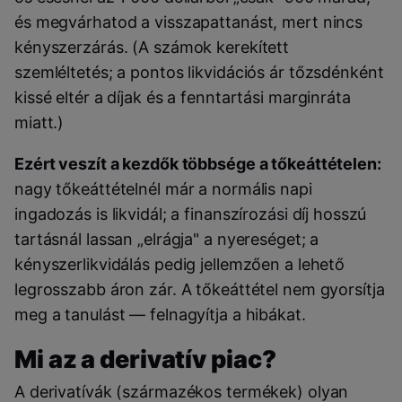
és megvárhatod a visszapattanást, mert nincs
kényszerzárás. (A számok kerekített
szemléltetés; a pontos likvidációs ár tőzsdénként
kissé eltér a díjak és a fenntartási marginráta
miatt.)
Ezért veszít a kezdők többsége a tőkeáttételen:
nagy tőkeáttételnél már a normális napi
ingadozás is likvidál; a finanszírozási díj hosszú
tartásnál lassan „elrágja" a nyereséget; a
kényszerlikvidálás pedig jellemzően a lehető
legrosszabb áron zár. A tőkeáttétel nem gyorsítja
meg a tanulást — felnagyítja a hibákat.
Mi az a derivatív piac?
A derivatívák (származékos termékek) olyan