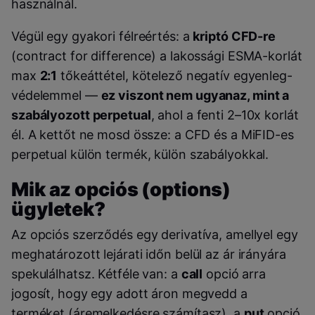
használnál.
Végül egy gyakori félreértés: a
kriptó CFD-re
(contract for difference) a lakossági ESMA-korlát
max
2:1
tőkeáttétel, kötelező negatív egyenleg-
védelemmel —
ez viszont nem ugyanaz, mint a
szabályozott perpetual
, ahol a fenti 2–10x korlát
él. A kettőt ne mosd össze: a CFD és a MiFID-es
perpetual külön termék, külön szabályokkal.
Mik az opciós (options)
ügyletek?
Az opciós szerződés egy derivatíva, amellyel egy
meghatározott lejárati időn belül az ár irányára
spekulálhatsz. Kétféle van: a
call
opció arra
jogosít, hogy egy adott áron megvedd a
terméket (áremelkedésre számítasz), a
put
opció