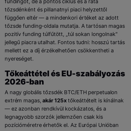
fundingot, de a pontos ciklus és a ráta
tőzsdénként és pillanatnyi piaci helyzettől
függően eltér — a mindenkori értéket az adott
tőzsde funding-oldala mutatja. A tartósan magas
pozitív funding túlfűtött, „túl sokan longolnak"
jellegű piacra utalhat. Fontos tudni: hosszú tartás
mellett ez a díj érzékelhetően csökkentheti a
nyereséget.
Tőkeáttétel és EU-szabályozás
2026-ban
A nagy globális tőzsdék BTC/ETH perpetualon
extrém magas,
akár 125x
tőkeáttételt is kínálnak
— ez azonban rendkívül kockázatos, és a
legnagyobb szorzók jellemzően csak kis
pozícióméretre érhetők el. Az Európai Unióban