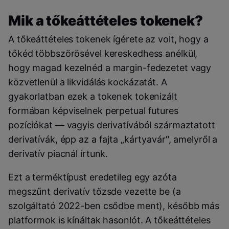
Mik a tőkeáttételes tokenek?
A tőkeáttételes tokenek ígérete az volt, hogy a
tőkéd többszörösével kereskedhess anélkül,
hogy magad kezelnéd a margin-fedezetet vagy
közvetlenül a likvidálás kockázatát. A
gyakorlatban ezek a tokenek tokenizált
formában képviselnek perpetual futures
pozíciókat — vagyis derivatívából származtatott
derivatívák, épp az a fajta „kártyavár", amelyről a
derivatív piacnál írtunk.
Ezt a terméktípust eredetileg egy azóta
megszűnt derivatív tőzsde vezette be (a
szolgáltató 2022-ben csődbe ment), később más
platformok is kínáltak hasonlót. A tőkeáttételes