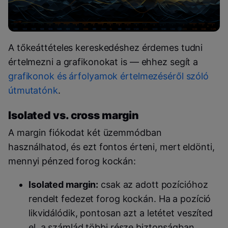
A tőkeáttételes kereskedéshez érdemes tudni
értelmezni a grafikonokat is — ehhez segít a
grafikonok és árfolyamok értelmezéséről szóló
útmutatónk
.
Isolated vs. cross margin
A margin fiókodat két üzemmódban
használhatod, és ezt fontos érteni, mert eldönti,
mennyi pénzed forog kockán:
Isolated margin:
csak az adott pozícióhoz
rendelt fedezet forog kockán. Ha a pozíció
likvidálódik, pontosan azt a letétet veszíted
el, a számlád többi része biztonságban