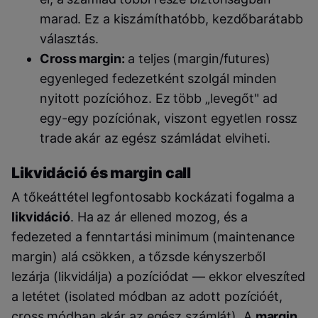
marad. Ez a kiszámíthatóbb, kezdőbarátabb
választás.
Cross margin:
a teljes (margin/futures)
egyenleged fedezetként szolgál minden
nyitott pozícióhoz. Ez több „levegőt" ad
egy-egy pozíciónak, viszont egyetlen rossz
trade akár az egész számládat elviheti.
Likvidáció és margin call
A tőkeáttétel legfontosabb kockázati fogalma a
likvidáció
. Ha az ár ellened mozog, és a
fedezeted a fenntartási minimum (maintenance
margin) alá csökken, a tőzsde kényszerből
lezárja (likvidálja) a pozíciódat — ekkor elveszíted
a letétet (isolated módban az adott pozícióét,
cross módban akár az egész számlát). A
margin