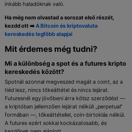
inkább haladóknak való.
Ha még nem olvastad a sorozat első részét,
kezdd ott ➡️
A Bitcoin és kriptovaluta
kereskedés legfőbb alapjai
Mit érdemes még tudni?
Mi a különbség a spot és a futures kripto
kereskedés között?
Spotnál azonnal megveszed magát a coint, az a
tiéd lesz, nincs tőkeáttétel és nincs lejárat.
Futuresnél egy jövőbeni árra kötsz szerződést —
a kriptóban jellemzően lejárat nélküli „perpetual”
formában —, tőkeáttétellel, coin-birtoklás nélkül.
A futures ezért sokkal kockázatosabb, és
kezdőnek nem ajánlott.