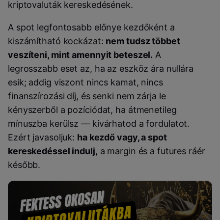
kriptovaluták kereskedésének.
A spot legfontosabb előnye kezdőként a
kiszámítható kockázat:
nem tudsz többet
veszíteni, mint amennyit beteszel.
A
legrosszabb eset az, ha az eszköz ára nullára
esik; addig viszont nincs kamat, nincs
finanszírozási díj, és senki nem zárja le
kényszerből a pozíciódat, ha átmenetileg
mínuszba kerülsz — kivárhatod a fordulatot.
Ezért javasoljuk:
ha kezdő vagy, a spot
kereskedéssel indulj
, a margin és a futures ráér
később.