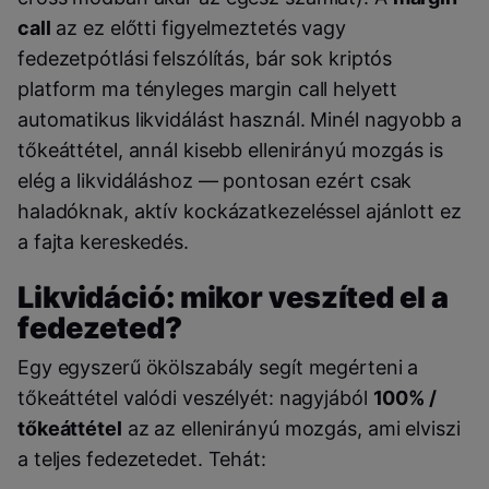
call
az ez előtti figyelmeztetés vagy
fedezetpótlási felszólítás, bár sok kriptós
platform ma tényleges margin call helyett
automatikus likvidálást használ. Minél nagyobb a
tőkeáttétel, annál kisebb ellenirányú mozgás is
elég a likvidáláshoz — pontosan ezért csak
haladóknak, aktív kockázatkezeléssel ajánlott ez
a fajta kereskedés.
Likvidáció: mikor veszíted el a
fedezeted?
Egy egyszerű ökölszabály segít megérteni a
tőkeáttétel valódi veszélyét: nagyjából
100% /
tőkeáttétel
az az ellenirányú mozgás, ami elviszi
a teljes fedezetedet. Tehát: