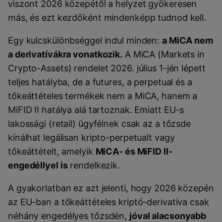
viszont 2026 közepétől a helyzet gyökeresen
más, és ezt kezdőként mindenképp tudnod kell.
Egy kulcskülönbséggel indul minden:
a MiCA nem
a derivatívákra vonatkozik.
A MiCA (Markets in
Crypto-Assets) rendelet 2026. július 1-jén lépett
teljes hatályba, de a futures, a perpetual és a
tőkeáttételes termékek nem a MiCA, hanem a
MiFID II hatálya alá tartoznak. Emiatt EU-s
lakossági (retail) ügyfélnek csak az a tőzsde
kínálhat legálisan kripto-perpetualt vagy
tőkeáttételt, amelyik
MiCA- és MiFID II-
engedéllyel is
rendelkezik.
A gyakorlatban ez azt jelenti, hogy 2026 közepén
az EU-ban a tőkeáttételes kriptó-derivatíva csak
néhány engedélyes tőzsdén,
jóval alacsonyabb