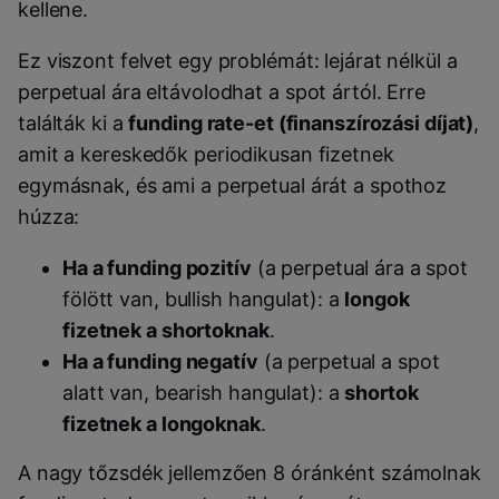
kellene.
Ez viszont felvet egy problémát: lejárat nélkül a
perpetual ára eltávolodhat a spot ártól. Erre
találták ki a
funding rate-et (finanszírozási díjat)
,
amit a kereskedők periodikusan fizetnek
egymásnak, és ami a perpetual árát a spothoz
húzza:
Ha a funding pozitív
(a perpetual ára a spot
fölött van, bullish hangulat): a
longok
fizetnek a shortoknak
.
Ha a funding negatív
(a perpetual a spot
alatt van, bearish hangulat): a
shortok
fizetnek a longoknak
.
A nagy tőzsdék jellemzően 8 óránként számolnak