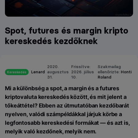
Spot, futures és margin kripto
kereskedés kezdőknek
2020.
Frissítve:
Szakmailag
Lenard
augusztus
2026. július
ellenőrizte:
Honti
Kereskedés
31.
10.
Roland
Mi a különbség a spot, a margin és a futures
kriptovaluta kereskedés között, és mit jelent a
tőkeáttétel? Ebben az útmutatóban kezdőbarát
nyelven, valódi számpéldákkal járjuk körbe a
legfontosabb kereskedési formákat — és azt is,
melyik való kezdőnek, melyik nem.