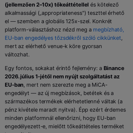
(jellemzően 2–10x) tőkeáttétellel
és kötelező
alkalmassági („appropriateness") teszttel érhető
el — szemben a globális 125x-szel. Konkrét
platform-választáshoz nézd meg a
megbízható,
EU-ban engedélyes tőzsdékről szóló cikkünket
,
mert az elérhető venue-k köre gyorsan
változhat.
Egy fontos, sokakat érintő fejlemény: a
Binance
2026. július 1-jétől nem nyújt szolgáltatást az
EU-ban
, mert nem szerezte meg a MiCA-
engedélyt — az új megbízások, betétek és a
származékos termékek elérhetetlenné váltak (a
pénz kivétele maradt nyitva). Épp ezért érdemes
minden platformnál ellenőrizni, hogy EU-ban
engedélyezett-e, mielőtt tőkeáttételes terméket