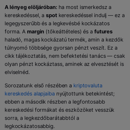
A lényeg elöljáróban:
ha most ismerkedsz a
kereskedéssel, a
spot
kereskedéssel indulj — ez a
legegyszerűbb és a legkevésbé kockázatos
forma. A
margin
(tőkeáttételes) és a
futures
haladó, magas kockázatú termék, amin a kezdők
túlnyomó többsége gyorsan pénzt veszít. Ez a
cikk tájékoztatás, nem befektetési tanács — csak
olyan pénzt kockáztass, aminek az elvesztését is
elviselnéd.
Sorozatunk első részében a
kriptovaluta
kereskedés alapjaiba
nyújtottunk betekintést;
ebben a második részben a legfontosabb
kereskedési formákat és eszközöket vesszük
sorra, a legkezdőbarátabbtól a
legkockázatosabbig.