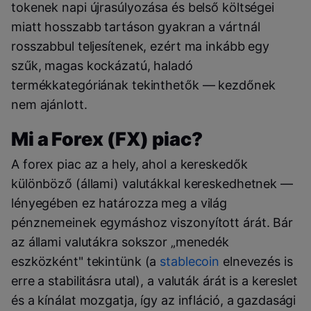
tokenek napi újrasúlyozása és belső költségei
miatt hosszabb tartáson gyakran a vártnál
rosszabbul teljesítenek, ezért ma inkább egy
szűk, magas kockázatú, haladó
termékkategóriának tekinthetők — kezdőnek
nem ajánlott.
Mi a Forex (FX) piac?
A forex piac az a hely, ahol a kereskedők
különböző (állami) valutákkal kereskedhetnek —
lényegében ez határozza meg a világ
pénznemeinek egymáshoz viszonyított árát. Bár
az állami valutákra sokszor „menedék
eszközként" tekintünk (a
stablecoin
elnevezés is
erre a stabilitásra utal), a valuták árát is a kereslet
és a kínálat mozgatja, így az infláció, a gazdasági