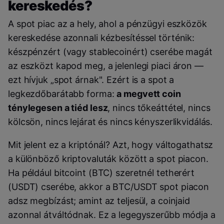
kereskedés?
A spot piac az a hely, ahol a pénzügyi eszközök
kereskedése azonnali kézbesítéssel történik:
készpénzért (vagy stablecoinért) cserébe magát
az eszközt kapod meg, a jelenlegi piaci áron —
ezt hívjuk „spot árnak". Ezért is a spot a
legkezdőbarátabb forma:
a megvett coin
ténylegesen a tiéd lesz
, nincs tőkeáttétel, nincs
kölcsön, nincs lejárat és nincs kényszerlikvidálás.
Mit jelent ez a kriptónál? Azt, hogy váltogathatsz
a különböző kriptovaluták között a spot piacon.
Ha például bitcoint (BTC) szeretnél tetherért
(USDT) cserébe, akkor a BTC/USDT spot piacon
adsz megbízást; amint az teljesül, a coinjaid
azonnal átváltódnak. Ez a legegyszerűbb módja a