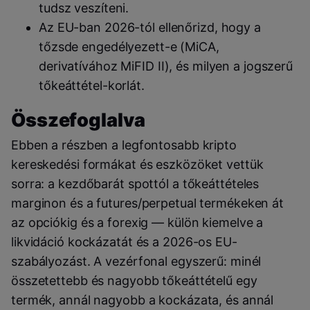
tudsz veszíteni.
Az EU-ban 2026-tól ellenőrizd, hogy a
tőzsde engedélyezett-e (MiCA,
derivatívához MiFID II), és milyen a jogszerű
tőkeáttétel-korlát.
Összefoglalva
Ebben a részben a legfontosabb kripto
kereskedési formákat és eszközöket vettük
sorra: a kezdőbarát spottól a tőkeáttételes
marginon és a futures/perpetual termékeken át
az opciókig és a forexig — külön kiemelve a
likvidáció kockázatát és a 2026-os EU-
szabályozást. A vezérfonal egyszerű: minél
összetettebb és nagyobb tőkeáttételű egy
termék, annál nagyobb a kockázata, és annál