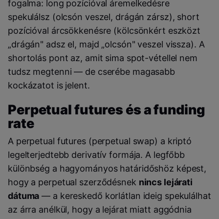
fogalma: long pozícióval áremelkedésre
spekulálsz (olcsón veszel, drágán zársz), short
pozícióval árcsökkenésre (kölcsönkért eszközt
„drágán" adsz el, majd „olcsón" veszel vissza). A
shortolás pont az, amit sima spot-vétellel nem
tudsz megtenni — de cserébe magasabb
kockázatot is jelent.
Perpetual futures és a funding
rate
A perpetual futures (perpetual swap) a kriptó
legelterjedtebb derivatív formája. A legfőbb
különbség a hagyományos határidőshöz képest,
hogy a perpetual szerződésnek
nincs lejárati
dátuma
— a kereskedő korlátlan ideig spekulálhat
az árra anélkül, hogy a lejárat miatt aggódnia