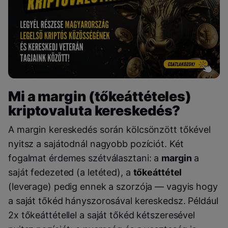
Mi a margin (tőkeáttételes)
kriptovaluta kereskedés?
A margin kereskedés során kölcsönzött tőkével
nyitsz a sajátodnál nagyobb pozíciót. Két
fogalmat érdemes szétválasztani: a
margin
a
saját fedezeted (a letéted), a
tőkeáttétel
(leverage) pedig ennek a szorzója — vagyis hogy
a saját tőkéd hányszorosával kereskedsz. Például
2x tőkeáttétellel a saját tőkéd kétszeresével