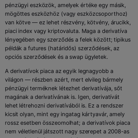
pénzügyi eszközök, amelyek értéke egy másik,
mögöttes eszközhöz (vagy eszközcsoporthoz)
van kötve — ez lehet részvény, kötvény, árucikk,
piaci index vagy kriptovaluta. Maga a derivatíva
lényegében egy szerződés a felek között; tipikus
példák a futures (határidős) szerződések, az
opciós szerződések és a swap ügyletek.
A derivatívok piaca az egyik legnagyobb a
világon — részben azért, mert elvileg bármely
pénzügyi terméknek létezhet derivatívája, sőt
magának a derivatívának is. Igen, derivatívát
lehet létrehozni derivatívából is. Ez a rendszer
kicsit olyan, mint egy ingatag kártyavár, amely
rossz esetben összeomolhat; a derivatívok piaca
nem véletlenül játszott nagy szerepet a 2008-as