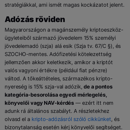
stratégiákkal, ami ismét magas kockázatot jelent.
Adózás röviden
Magyarországon a magánszemély kriptoeszköz-
ügyleteiből származó jövedelem 15% személyi
jövedelemadó (szja) alá esik (Szja tv. 67/C §), és
SZOCHO-mentes. Adófizetési kötelezettség
jellemzően akkor keletkezik, amikor a kriptót
valós vagyoni értékre (például fiat pénzre)
váltod. A tőkeáttételes, származékos kripto-
nyereség is 15% szja-val adózik,
de a pontos
kategória-besorolása egyedi mérlegelés,
könyvelői vagy NAV-kérdés
— ezért itt nem
adunk rá általános szabályt. A részletekhez
olvasd el a
kripto-adózásról szóló cikkünket
, és
bizonytalanság esetén kérj könyvelői segítséget.