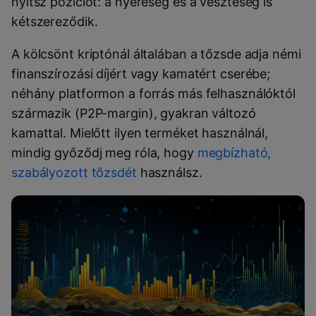
nyitsz pozíciót: a nyereség és a veszteség is
kétszereződik.
A kölcsönt kriptónál általában a tőzsde adja némi
finanszírozási díjért vagy kamatért cserébe;
néhány platformon a forrás más felhasználóktól
származik (P2P-margin), gyakran változó
kamattal. Mielőtt ilyen terméket használnál,
mindig győződj meg róla, hogy
megbízható,
szabályozott tőzsdét
használsz.