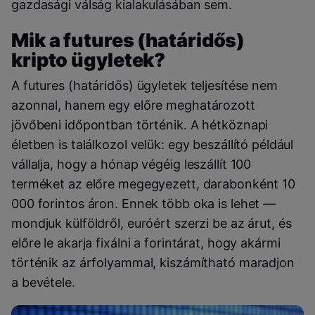
gazdasági válság kialakulásában sem.
Mik a futures (határidős)
kripto ügyletek?
A futures (határidős) ügyletek teljesítése nem
azonnal, hanem egy előre meghatározott
jövőbeni időpontban történik. A hétköznapi
életben is találkozol velük: egy beszállító például
vállalja, hogy a hónap végéig leszállít 100
terméket az előre megegyezett, darabonként 10
000 forintos áron. Ennek több oka is lehet —
mondjuk külföldről, euróért szerzi be az árut, és
előre le akarja fixálni a forintárat, hogy akármi
történik az árfolyammal, kiszámítható maradjon
a bevétele.