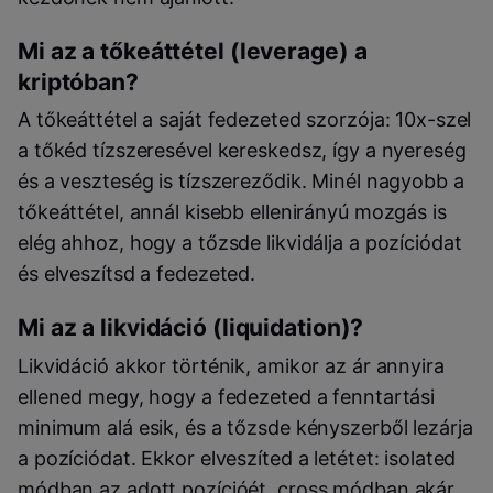
Mi az a tőkeáttétel (leverage) a
kriptóban?
A tőkeáttétel a saját fedezeted szorzója: 10x-szel
a tőkéd tízszeresével kereskedsz, így a nyereség
és a veszteség is tízszereződik. Minél nagyobb a
tőkeáttétel, annál kisebb ellenirányú mozgás is
elég ahhoz, hogy a tőzsde likvidálja a pozíciódat
és elveszítsd a fedezeted.
Mi az a likvidáció (liquidation)?
Likvidáció akkor történik, amikor az ár annyira
ellened megy, hogy a fedezeted a fenntartási
minimum alá esik, és a tőzsde kényszerből lezárja
a pozíciódat. Ekkor elveszíted a letétet: isolated
módban az adott pozícióét, cross módban akár