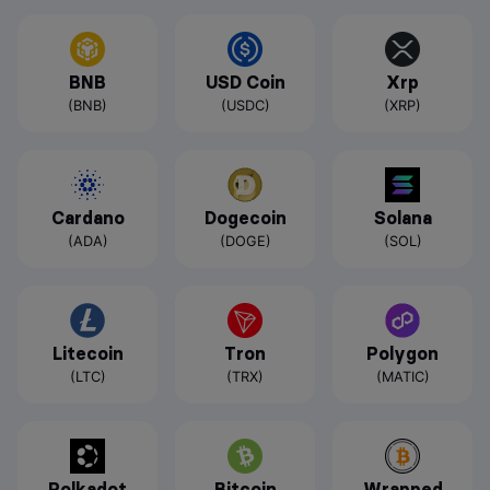
BNB
USD Coin
Xrp
(BNB)
(USDC)
(XRP)
Cardano
Dogecoin
Solana
(ADA)
(DOGE)
(SOL)
Litecoin
Tron
Polygon
(LTC)
(TRX)
(MATIC)
Polkadot
Bitcoin
Wrapped