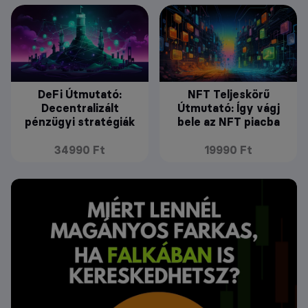
DeFi Útmutató:
NFT Teljeskörű
Decentralizált
Útmutató: Így vágj
pénzügyi stratégiák
bele az NFT piacba
34990 Ft
19990 Ft