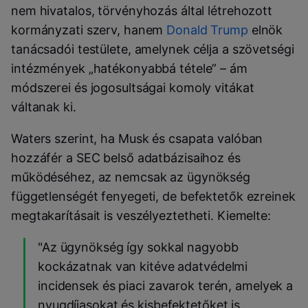
nem hivatalos, törvényhozás által létrehozott
kormányzati szerv, hanem
Donald Trump
elnök
tanácsadói testülete, amelynek célja a szövetségi
intézmények „hatékonyabbá tétele” – ám
módszerei és jogosultságai komoly vitákat
váltanak ki.
Waters szerint, ha Musk és csapata valóban
hozzáfér a SEC belső adatbázisaihoz és
működéséhez, az nemcsak az ügynökség
függetlenségét fenyegeti, de befektetők ezreinek
megtakarításait is veszélyeztetheti. Kiemelte:
"Az ügynökség így sokkal nagyobb
kockázatnak van kitéve adatvédelmi
incidensek és piaci zavarok terén, amelyek a
nyugdíjasokat és kisbefektetőket is