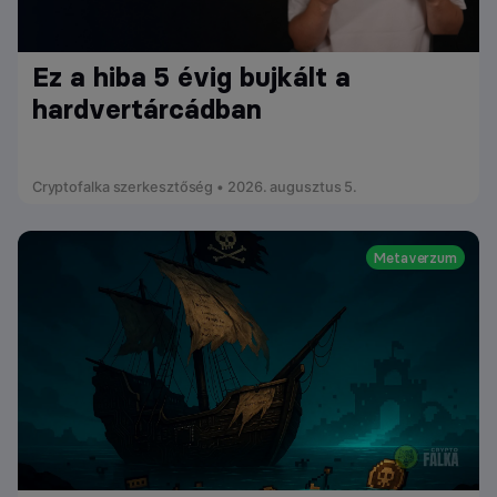
Ez a hiba 5 évig bujkált a
hardvertárcádban
Cryptofalka szerkesztőség • 2026. augusztus 5.
Metaverzum