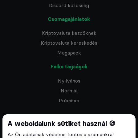
Discord közösség
Csomagajánlatok
Kriptovaluta kezdőknek
Kriptovaluta kereskedés
Megapack
Falka tagságok
Nyilvános
Normál
Prémium
A weboldalunk sütiket használ 🍪
Az Ön adatainak védelme fontos a számunkra!
Feliratkozom a hírlevélre