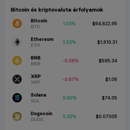
Bitcoin és kriptovaluta árfolyamok
Bitcoin
1.03%
$64,622.95
BTC
Ethereum
2.52%
$1,910.31
ETH
BNB
-0.08%
$595.34
BNB
XRP
-0.67%
$1.06
XRP
Solana
0.80%
$74.05
SOL
Dogecoin
0.32%
$0.07005
DOGE