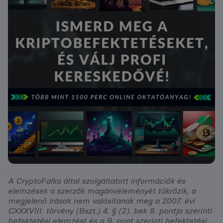
A CryptoFalka által szolgáltatott információk és
elemzések a szerzők magánvéleményét tükrözik, a
megjelenő írások nem valósítanak meg a 2007. évi
CXXXVIII. törvény (Bszt.) 4. § (2). bek 8. pontja szerinti
befektetési elemzést és a 9. pont szerinti befektetési