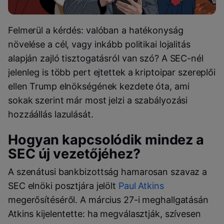
Felmerül a kérdés: valóban a hatékonyság
növelése a cél, vagy inkább politikai lojalitás
alapján zajló tisztogatásról van szó? A SEC-nél
jelenleg is több pert ejtettek a kriptoipar szereplői
ellen Trump elnökségének kezdete óta, ami
sokak szerint már most jelzi a szabályozási
hozzáállás lazulását.
Hogyan kapcsolódik mindez a
SEC új vezetőjéhez?
A szenátusi bankbizottság hamarosan szavaz a
SEC elnöki posztjára jelölt
Paul Atkins
megerősítéséről. A március 27-i meghallgatásán
Atkins kijelentette: ha megválasztják, szívesen