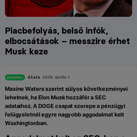
Piacbefolyás, belső infók,
elbocsátások – messzire érhet
Musk keze
d.kata
2025. április 1.
Blokklánc
Maxine Waters szerint súlyos következményei
lehetnek, ha Elon Musk hozzáfér a SEC
adataihoz. A DOGE csapat szerepe a pénzügyi
felügyeletnél egyre nagyobb aggodalmat kelt
Washingtonban.