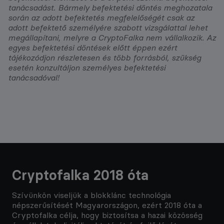
tanácsadást. Bármely befektetési döntés meghozatala
során az adott befektetés megfelelőségét csak az
adott befektető személyére szabott vizsgálattal lehet
megállapítani, melyre a CryptoFalka nem vállalkozik. Az
egyes befektetési döntések előtt éppen ezért
tájékozódjon részletesen és több forrásból, szükség
esetén konzultáljon személyes befektetési
tanácsadóval!
Cryptofalka 2018 óta
Szívünkön viseljük a blokklánc technológia
népszerűsítését Magyarországon, ezért 2018 óta a
Cryptofalka célja, hogy biztosítsa a hazai közösség