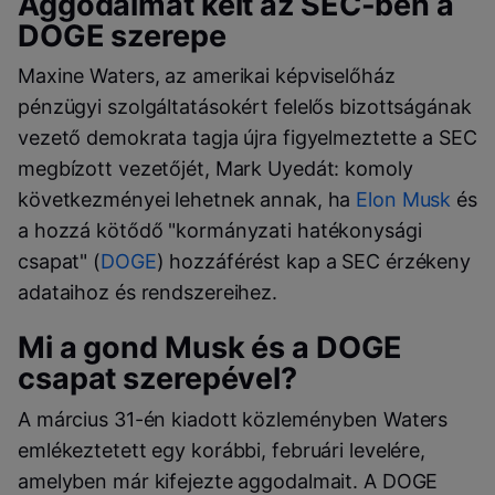
Aggodalmat kelt az SEC-ben a
DOGE szerepe
Maxine Waters, az amerikai képviselőház
pénzügyi szolgáltatásokért felelős bizottságának
vezető demokrata tagja újra figyelmeztette a SEC
megbízott vezetőjét, Mark Uyedát: komoly
következményei lehetnek annak, ha
Elon Musk
és
a hozzá kötődő "kormányzati hatékonysági
csapat" (
DOGE
) hozzáférést kap a SEC érzékeny
adataihoz és rendszereihez.
Mi a gond Musk és a DOGE
csapat szerepével?
A március 31-én kiadott közleményben Waters
emlékeztetett egy korábbi, februári levelére,
amelyben már kifejezte aggodalmait. A DOGE