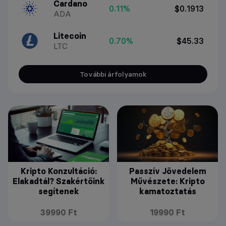
Cardano
0.11%
$0.1913
ADA
Litecoin
0.70%
$45.33
LTC
További árfolyamok
Kripto Konzultáció:
Passzív Jövedelem
Elakadtál? Szakértőink
Művészete: Kripto
segítenek
kamatoztatás
39990 Ft
19990 Ft