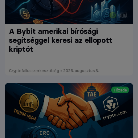
A Bybit amerikai bírósági
segítséggel keresi az ellopott
kriptót
Cryptofalka szerkesztőség • 2026. augusztus 8.
Tőzsde