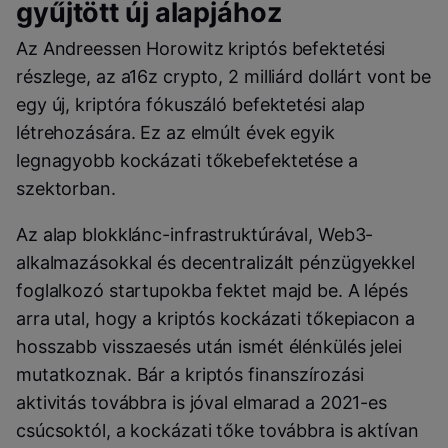
gyűjtött új alapjához
Az Andreessen Horowitz kriptós befektetési
részlege, az a16z crypto, 2 milliárd dollárt vont be
egy új, kriptóra fókuszáló befektetési alap
létrehozására. Ez az elmúlt évek egyik
legnagyobb kockázati tőkebefektetése a
szektorban.
Az alap blokklánc-infrastruktúrával, Web3-
alkalmazásokkal és decentralizált pénzügyekkel
foglalkozó startupokba fektet majd be. A lépés
arra utal, hogy a kriptós kockázati tőkepiacon a
hosszabb visszaesés után ismét élénkülés jelei
mutatkoznak. Bár a kriptós finanszírozási
aktivitás továbbra is jóval elmarad a 2021-es
csúcsoktól, a kockázati tőke továbbra is aktívan