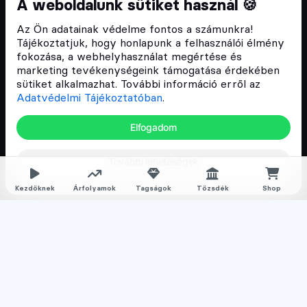
A weboldalunk sütiket használ 🍪
Szívünkön viseljük a blokklánc technológia
Az Ön adatainak védelme fontos a számunkra!
népszerűsítését Magyarországon, ezért 2018 óta a
Tájékoztatjuk, hogy honlapunk a felhasználói élmény
Cryptofalka célja, hogy biztosítsa a hazai közösség
fokozása, a webhelyhasználat megértése és
és vállalatok digitális oktatását és fejlődését.
marketing tevékenységeink támogatása érdekében
sütiket alkalmazhat. További információ erről az
Adatvédelmi Tájékoztatóban
.
Oldalak
Elfogadom
Hírek
További lehetőségek
Árfolyamok
Rólunk
Kezdőknek
Árfolyamok
Tagságok
Tőzsdék
Shop
Karrier
Media
Oktatás
Bevezető cikkek