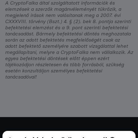
A CryptoFalka által szolgáltatott információk és
elemzések a szerzők magánvéleményét tükrözik, a
megjelenő írások nem valósítanak meg a 2007. évi
CXXXVIII. törvény (Bszt.) 4. § (2). bek 8. pontja szerinti
befektetési elemzést és a 9. pont szerinti befektetési
tanácsadást. Bármely befektetési döntés meghozatala
során az adott befektetés megfelelőségét csak az
adott befektető személyére szabott vizsgálattal lehet
megállapítani, melyre a CryptoFalka nem vállalkozik. Az
egyes befektetési döntések előtt éppen ezért
tájékozódjon részletesen és több forrásból, szükség
esetén konzultáljon személyes befektetési
tanácsadóval!
Cryptofalka 2018 óta