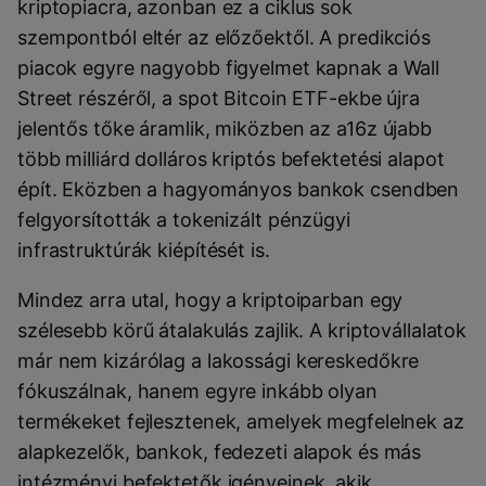
kriptopiacra, azonban ez a ciklus sok
szempontból eltér az előzőektől. A predikciós
piacok egyre nagyobb figyelmet kapnak a Wall
Street részéről, a spot Bitcoin ETF-ekbe újra
jelentős tőke áramlik, miközben az a16z újabb
több milliárd dolláros kriptós befektetési alapot
épít. Eközben a hagyományos bankok csendben
felgyorsították a tokenizált pénzügyi
infrastruktúrák kiépítését is.
Mindez arra utal, hogy a kriptoiparban egy
szélesebb körű átalakulás zajlik. A kriptovállalatok
már nem kizárólag a lakossági kereskedőkre
fókuszálnak, hanem egyre inkább olyan
termékeket fejlesztenek, amelyek megfelelnek az
alapkezelők, bankok, fedezeti alapok és más
intézményi befektetők igényeinek, akik