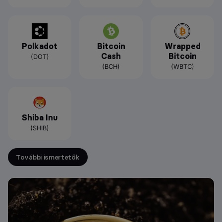
Polkadot
Bitcoin
Wrapped
Cash
Bitcoin
(DOT)
(BCH)
(WBTC)
Shiba Inu
(SHIB)
További ismertetők