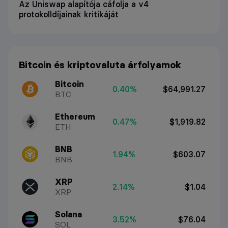
Az Uniswap alapítója cáfolja a v4
protokolldíjainak kritikáját
Bitcoin és kriptovaluta árfolyamok
Bitcoin
0.40%
$64,991.27
BTC
Ethereum
0.47%
$1,919.82
ETH
BNB
1.94%
$603.07
BNB
XRP
2.14%
$1.04
XRP
Solana
3.52%
$76.04
SOL