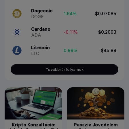
Dogecoin
1.64%
$0.07085
DOGE
Cardano
-0.11%
$0.2003
ADA
Litecoin
0.99%
$45.89
LTC
További árfolyamok
Kripto Konzultáció:
Passzív Jövedelem