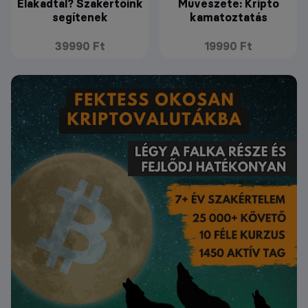
Elakadtál? Szakértőink
Művészete: Kripto
segítenek
kamatoztatás
39990 Ft
19990 Ft