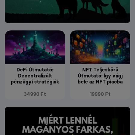
DeFi Útmutató:
NFT Teljeskörű
Decentralizált
Útmutató: Így vágj
pénzügyi stratégiák
bele az NFT piacba
34990 Ft
19990 Ft