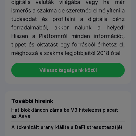
digitális valuták világába vagy ha már
ismerős a szakma de szeretnéd elmélyíteni a
tudásodat és profitálni a digitális pénz
forradalmából, akkor nálunk a helyed!
Hiszen a Platformról minden információt,
tippet és oktatást egy forrásból érhetsz el,
méghozzá a szakma legjobbjaitól 2018 óta!
Válassz tagságaink közül
További híreink
Hat blokkláncon zárná be V3 hitelezési piacait
az Aave
A tokenizált arany kiállta a DeFi stressztesztjét