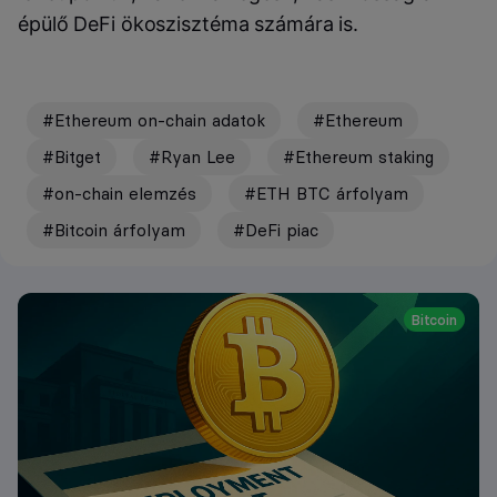
épülő DeFi ökoszisztéma számára is.
#Ethereum on-chain adatok
#Ethereum
#Bitget
#Ryan Lee
#Ethereum staking
#on-chain elemzés
#ETH BTC árfolyam
#Bitcoin árfolyam
#DeFi piac
Bitcoin