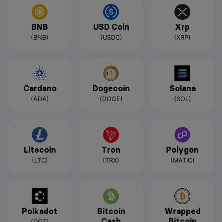
BNB
USD Coin
Xrp
(BNB)
(USDC)
(XRP)
Cardano
Dogecoin
Solana
(ADA)
(DOGE)
(SOL)
Litecoin
Tron
Polygon
(LTC)
(TRX)
(MATIC)
Polkadot
Bitcoin
Wrapped
Cash
Bitcoin
(DOT)