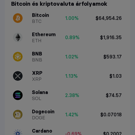
Bitcoin és kriptovaluta árfolyamok
Bitcoin
1.00%
$64,954.26
BTC
Ethereum
0.89%
$1,916.35
ETH
BNB
1.02%
$593.17
BNB
XRP
1.13%
$1.03
XRP
Solana
2.38%
$74.57
SOL
Dogecoin
1.42%
$0.07018
DOGE
Cardano
-0.69%
$0.2002