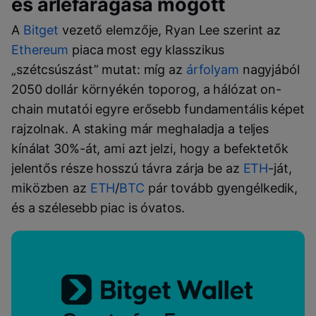
és árlefaragása mögött
A
Bitget
vezető elemzője, Ryan Lee szerint az
Ethereum
piaca most egy klasszikus
„szétcsúszást” mutat: míg az
árfolyam
nagyjából
2050 dollár környékén toporog, a hálózat on-
chain mutatói egyre erősebb fundamentális képet
rajzolnak. A staking már meghaladja a teljes
kínálat 30%-át, ami azt jelzi, hogy a befektetők
jelentős része hosszú távra zárja be az
ETH
-ját,
miközben az
ETH
/
BTC
pár tovább gyengélkedik,
és a szélesebb piac is óvatos.