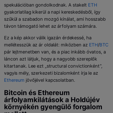
spekulációban gondolkodnak. A stakelt
ETH
gyakorlatilag kikerül a napi kereskedésből, így
szűkül a szabadon mozgó kínálat, ami hosszabb
távon támogató lehet az árfolyam számára.
Ez a kép akkor válik igazán érdekessé, ha
mellétesszük az ár oldalát: miközben az
ETH
/
BTC
pár lejtmenetben van, és a piac inkább óvatos, a
láncon azt látjuk, hogy a nagyobb szereplők
kitartanak. Lee ezt „structural convictionként”,
vagyis mély, szerkezeti bizalomként írja le az
Ethereum
jövőjével kapcsolatban.
Bitcoin és Ethereum
árfolyamkilátások a Holdújév
környékén gyengülő forgalom