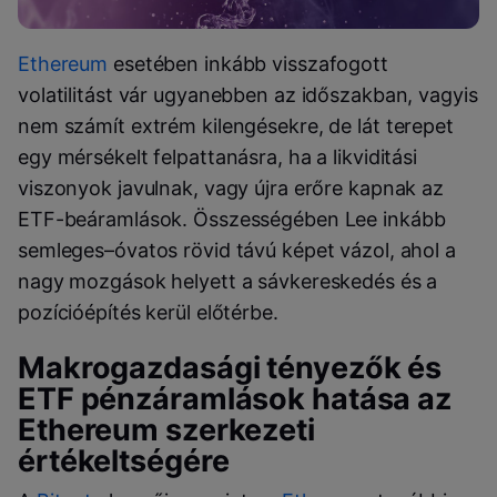
Ethereum
esetében inkább visszafogott
volatilitást vár ugyanebben az időszakban, vagyis
nem számít extrém kilengésekre, de lát terepet
egy mérsékelt felpattanásra, ha a likviditási
viszonyok javulnak, vagy újra erőre kapnak az
ETF-beáramlások. Összességében Lee inkább
semleges–óvatos rövid távú képet vázol, ahol a
nagy mozgások helyett a sávkereskedés és a
pozícióépítés kerül előtérbe.
Makrogazdasági tényezők és
ETF pénzáramlások hatása az
Ethereum szerkezeti
értékeltségére