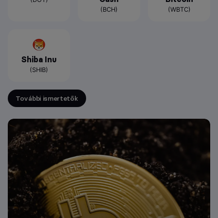
(BCH)
(WBTC)
Shiba Inu
(SHIB)
További ismertetők