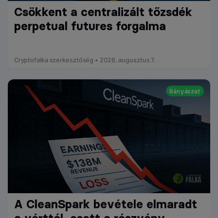
Csökkent a centralizált tőzsdék
perpetual futures forgalma
Cryptofalka szerkesztőség • 2026. augusztus 7.
Bányászat
A CleanSpark bevétele elmaradt