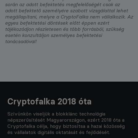
során az adott befektetés megfelelőségét csak az
adott befektető személyére szabott vizsgálattal lehet
megállapítani, melyre a CryptoFalka nem vállalkozik. Az
egyes befektetési döntések előtt éppen ezért
tájékozódjon részletesen és több forrásból, szükség
esetén konzultáljon személyes befektetési
tanácsadóval!
Cryptofalka 2018 óta
Szívünkön viseljük a blokklánc technológia
népszerűsítését Magyarországon, ezért 2018 óta a
Cryptofalka célja, hogy biztosítsa a hazai közösség
és vállalatok digitális oktatását és fejlődését.