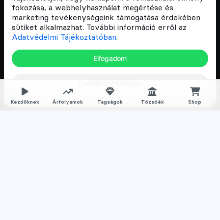
fokozása, a webhelyhasználat megértése és
marketing tevékenységeink támogatása érdekében
Csomagajánlatok
sütiket alkalmazhat. További információ erről az
Adatvédelmi Tájékoztatóban
.
Kriptovaluta kezdőknek
Kriptovaluta kereskedés
Elfogadom
Megapack
További lehetőségek
Falka tagságok
Kezdőknek
Árfolyamok
Tagságok
Tőzsdék
Shop
Nyilvános
Normál
Prémium
Feliratkozom a hírlevélre