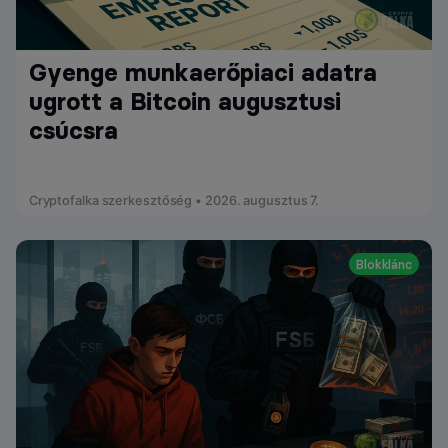
Gyenge munkaerőpiaci adatra
ugrott a Bitcoin augusztusi
csúcsra
Cryptofalka szerkesztőség • 2026. augusztus 7.
Blokklánc