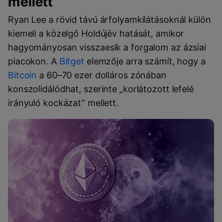
mellett
Ryan Lee a rövid távú árfolyamkilátásoknál külön
kiemeli a közelgő Holdújév hatását, amikor
hagyományosan visszaesik a forgalom az ázsiai
piacokon. A
Bitget
elemzője arra számít, hogy a
Bitcoin
a 60–70 ezer dolláros zónában
konszolidálódhat, szerinte „korlátozott lefelé
irányuló kockázat” mellett.