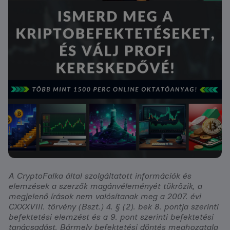
A CryptoFalka által szolgáltatott információk és
elemzések a szerzők magánvéleményét tükrözik, a
megjelenő írások nem valósítanak meg a 2007. évi
CXXXVIII. törvény (Bszt.) 4. § (2). bek 8. pontja szerinti
befektetési elemzést és a 9. pont szerinti befektetési
tanácsadást. Bármely befektetési döntés meghozatala