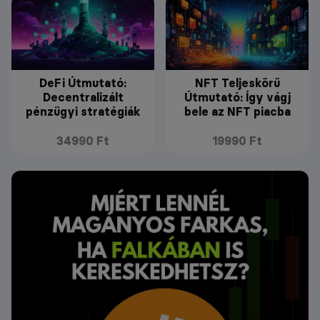
DeFi Útmutató:
NFT Teljeskörű
Decentralizált
Útmutató: Így vágj
pénzügyi stratégiák
bele az NFT piacba
34990 Ft
19990 Ft