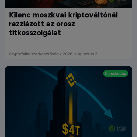
Kilenc moszkvai kriptováltónál
razziázott az orosz
titkosszolgálat
Cryptofalka szerkesztőség • 2026. augusztus 7.
Kereskedés