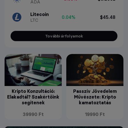
ADA
Litecoin
0.04%
$45.48
LTC
További árfolyamok
Kripto Konzultáció:
Passzív Jövedelem
Elakadtál? Szakértőink
Művészete: Kripto
segítenek
kamatoztatás
39990 Ft
19990 Ft