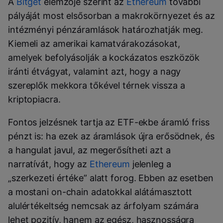
A
Bitget
elemzője szerint az
Ethereum
további
pályáját most elsősorban a makrokörnyezet és az
intézményi pénzáramlások határozhatják meg.
Kiemeli az amerikai kamatvárakozásokat,
amelyek befolyásolják a kockázatos eszközök
iránti étvágyat, valamint azt, hogy a nagy
szereplők mekkora tőkével térnek vissza a
kriptopiacra.
Fontos jelzésnek tartja az ETF-ekbe áramló friss
pénzt is: ha ezek az áramlások újra erősödnek, és
a hangulat javul, az megerősítheti azt a
narratívát, hogy az
Ethereum
jelenleg a
„szerkezeti értéke” alatt forog. Ebben az esetben
a mostani on-chain adatokkal alátámasztott
alulértékeltség nemcsak az árfolyam számára
lehet pozitív, hanem az egész, hasznosságra