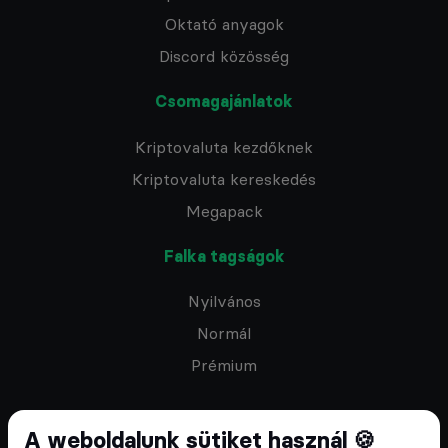
Oktató anyagok
Discord közösség
Csomagajánlatok
Kriptovaluta kezdőknek
Kriptovaluta kereskedés
Megapack
Falka tagságok
Nyilvános
Normál
Prémium
A weboldalunk sütiket használ 🍪