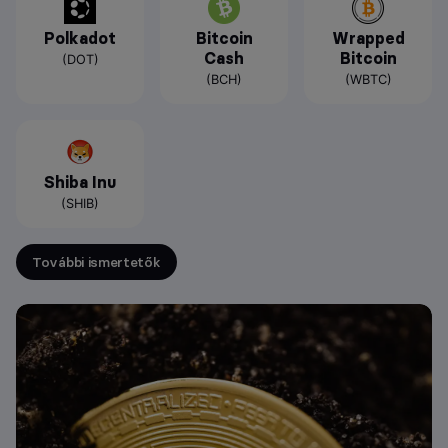
Polkadot
Bitcoin
Wrapped
Cash
Bitcoin
(DOT)
(BCH)
(WBTC)
Shiba Inu
(SHIB)
További ismertetők