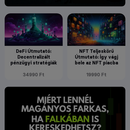
DeFi Útmutató:
NFT Teljeskörű
Decentralizált
Útmutató: Így vágj
pénzügyi stratégiák
bele az NFT piacba
34990 Ft
19990 Ft