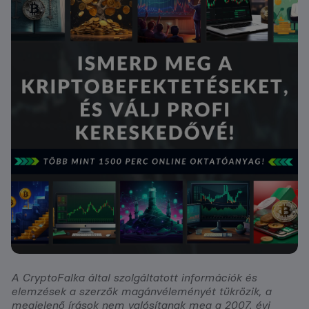
A CryptoFalka által szolgáltatott információk és
elemzések a szerzők magánvéleményét tükrözik, a
megjelenő írások nem valósítanak meg a 2007. évi