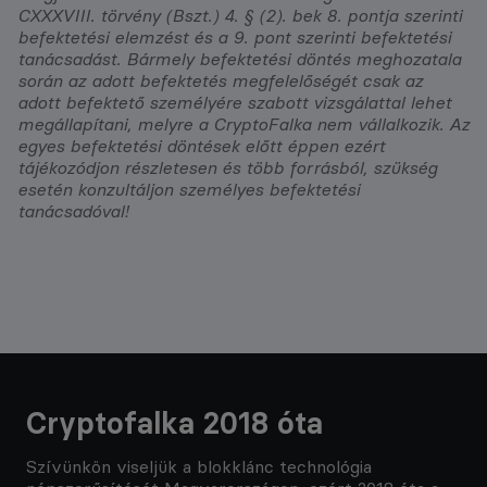
CXXXVIII. törvény (Bszt.) 4. § (2). bek 8. pontja szerinti
befektetési elemzést és a 9. pont szerinti befektetési
tanácsadást. Bármely befektetési döntés meghozatala
során az adott befektetés megfelelőségét csak az
adott befektető személyére szabott vizsgálattal lehet
megállapítani, melyre a CryptoFalka nem vállalkozik. Az
egyes befektetési döntések előtt éppen ezért
tájékozódjon részletesen és több forrásból, szükség
esetén konzultáljon személyes befektetési
tanácsadóval!
Cryptofalka 2018 óta
Szívünkön viseljük a blokklánc technológia