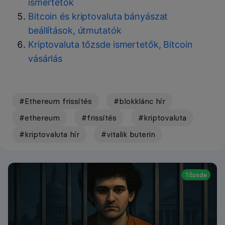
ismertetők
Bitcoin és kriptovaluta bányászat
beállítások, útmutatók
Kriptovaluta tőzsde ismertetők, Bitcoin
vásárlás
#Ethereum frissítés
#blokklánc hír
#ethereum
#frissítés
#kriptovaluta
#kriptovaluta hír
#vitalik buterin
Tőzsde