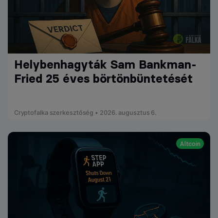
Helybenhagyták Sam Bankman-
Fried 25 éves börtönbüntetését
Cryptofalka szerkesztőség • 2026. augusztus 6.
Altcoin