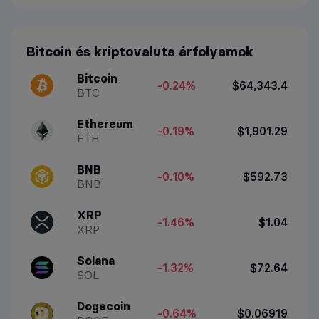
Bitcoin és kriptovaluta árfolyamok
Bitcoin
-0.24%
$64,343.4
BTC
Ethereum
-0.19%
$1,901.29
ETH
BNB
-0.10%
$592.73
BNB
XRP
-1.46%
$1.04
XRP
Solana
-1.32%
$72.64
SOL
Dogecoin
-0.64%
$0.06919