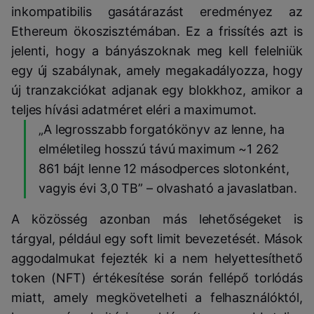
inkompatibilis gasátárazást eredményez az
Ethereum ökoszisztémában. Ez a frissítés azt is
jelenti, hogy a bányászoknak meg kell felelniük
egy új szabálynak, amely megakadályozza, hogy
új tranzakciókat adjanak egy blokkhoz, amikor a
teljes hívási adatméret eléri a maximumot.
„A legrosszabb forgatókönyv az lenne, ha
elméletileg hosszú távú maximum ~1 262
861 bájt lenne 12 másodperces slotonként,
vagyis évi 3,0 TB” – olvasható a javaslatban.
A közösség azonban más lehetőségeket is
tárgyal, például egy soft limit bevezetését. Mások
aggodalmukat fejezték ki a nem helyettesíthető
token (NFT) értékesítése során fellépő torlódás
miatt, amely megkövetelheti a felhasználóktól,