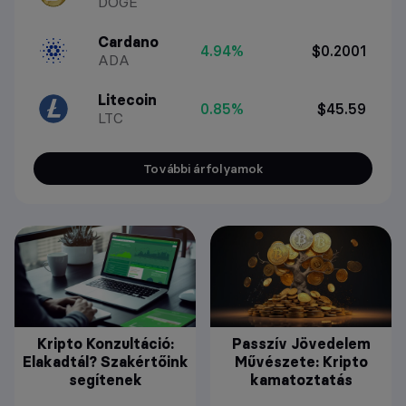
DOGE
Cardano
4.94%
$0.2001
ADA
Litecoin
0.85%
$45.59
LTC
További árfolyamok
Kripto Konzultáció:
Passzív Jövedelem
Elakadtál? Szakértőink
Művészete: Kripto
segítenek
kamatoztatás