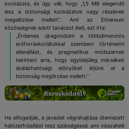
kockázata, és úgy véli, hogy „1,5 MB elegendő
lesz a biztonsági kockázatok nagy részének
megelőzése mellett”. Ami az Ethereum
közösségnek adott tanácsot illeti, ezt írta:
„Érdemes újragondolni a többdimenziós
erőforráskorlátokkal szembeni történelmi
ellenállást, és pragmatikus módszernek
tekinteni arra, hogy egyidejűleg mérsékelt
skálázhatósági előnyöket érjünk el a
biztonság megőrzése mellett.”
Ha elfogadják, a javaslat végrehajtása ütemezett
hálózatfrissítést tesz szükségessé, ami visszafelé