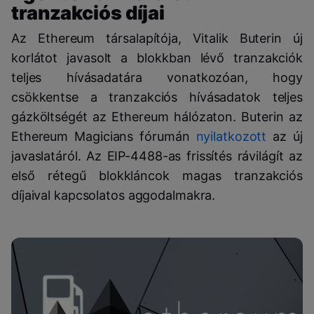
tranzakciós díjai
Az Ethereum társalapítója, Vitalik Buterin új
korlátot javasolt a blokkban lévő tranzakciók
teljes hívásadatára vonatkozóan, hogy
csökkentse a tranzakciós hívásadatok teljes
gázköltségét az Ethereum hálózaton. Buterin az
Ethereum Magicians fórumán
nyilatkozott
az új
javaslatáról. Az EIP-4488-as frissítés rávilágít az
első rétegű blokkláncok magas tranzakciós
díjaival kapcsolatos aggodalmakra.