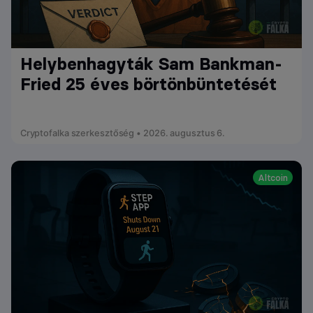
Helybenhagyták Sam Bankman-
Fried 25 éves börtönbüntetését
Cryptofalka szerkesztőség • 2026. augusztus 6.
Altcoin