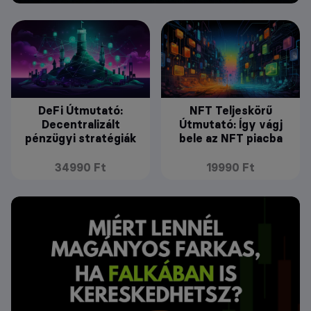
DeFi Útmutató:
NFT Teljeskörű
Decentralizált
Útmutató: Így vágj
pénzügyi stratégiák
bele az NFT piacba
34990 Ft
19990 Ft