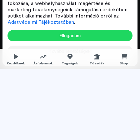
Cryptofalka célja, hogy biztosítsa a hazai közösség
fokozása, a webhelyhasználat megértése és
és vállalatok digitális oktatását és fejlődését.
marketing tevékenységeink támogatása érdekében
sütiket alkalmazhat. További információ erről az
Adatvédelmi Tájékoztatóban
.
Oldalak
Elfogadom
Hírek
További lehetőségek
Árfolyamok
Rólunk
Kezdőknek
Árfolyamok
Tagságok
Tőzsdék
Shop
Karrier
Media
Oktatás
Bevezető cikkek
Kriptovaluta ismertetők
Kriptovaluta vásárlás