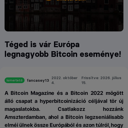
Téged is vár Európa
legnagyobb Bitcoin eseménye!
2022. október
Frissítve: 2026. július
fancasey13
Ismertető
4.
15.
A Bitcoin Magazine és a Bitcoin 2022 mögött
álló csapat a hyperbitcoinizáció céljával tör új
magaslatokba. Csatlakozz hozzánk
Amszterdamban, ahol a Bitcoin legzseniálisabb
elméi ülnek össze Európából és azon túlról, hogy