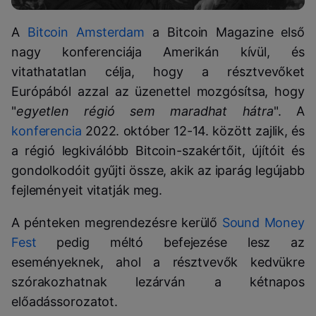
A
Bitcoin Amsterdam
a Bitcoin Magazine első
nagy konferenciája Amerikán kívül, és
vitathatatlan célja, hogy a résztvevőket
Európából azzal az üzenettel mozgósítsa, hogy
"
egyetlen régió sem maradhat hátra
". A
konferencia
2022. október 12-14. között zajlik, és
a régió legkiválóbb Bitcoin-szakértőit, újítóit és
gondolkodóit gyűjti össze, akik az iparág legújabb
fejleményeit vitatják meg.
A pénteken megrendezésre kerülő
Sound Money
Fest
pedig méltó befejezése lesz az
eseményeknek, ahol a résztvevők kedvükre
szórakozhatnak lezárván a kétnapos
előadássorozatot.