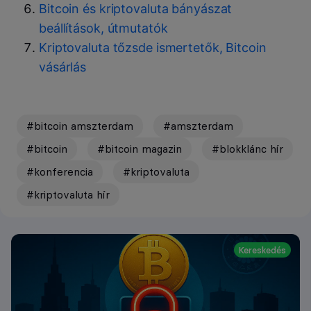
Bitcoin és kriptovaluta bányászat
beállítások, útmutatók
Kriptovaluta tőzsde ismertetők, Bitcoin
vásárlás
#bitcoin amszterdam
#amszterdam
#bitcoin
#bitcoin magazin
#blokklánc hír
#konferencia
#kriptovaluta
#kriptovaluta hír
Kereskedés