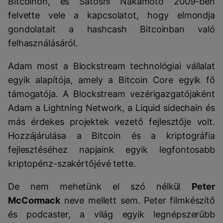
Bitcoinon, és Satoshi Nakamoto 2009-ben
felvette vele a kapcsolatot, hogy elmondja
gondolatait a hashcash Bitcoinban való
felhasználásáról.
Adam most a Blockstream technológiai vállalat
egyik alapítója, amely a Bitcoin Core egyik fő
támogatója. A Blockstream vezérigazgatójaként
Adam a Lightning Network, a Liquid sidechain és
más érdekes projektek vezető fejlesztője volt.
Hozzájárulása a Bitcoin és a kriptográfia
fejlesztéséhez napjaink egyik legfontosabb
kriptopénz-szakértőjévé tette.
De nem mehetünk el szó nélkül
Peter
McCormack
neve mellett sem. Peter filmkészítő
és podcaster, a világ egyik legnépszerűbb