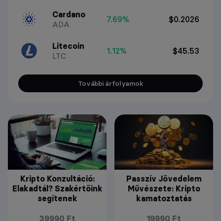
Cardano
7.69%
$0.2026
ADA
Litecoin
1.12%
$45.53
LTC
További árfolyamok
Kripto Konzultáció:
Passzív Jövedelem
Elakadtál? Szakértőink
Művészete: Kripto
segítenek
kamatoztatás
39990 Ft
19990 Ft