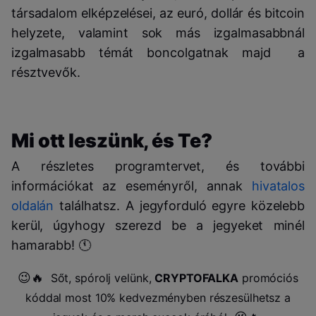
társadalom elképzelései, az euró, dollár és bitcoin
helyzete, valamint sok más izgalmasabbnál
izgalmasabb témát boncolgatnak majd a
résztvevők.
Mi ott leszünk, és Te?
A részletes programtervet, és további
információkat az eseményről, annak
hivatalos
oldalán
találhatsz. A jegyforduló egyre közelebb
kerül, úgyhogy szerezd be a jegyeket minél
hamarabb! 🕚
😉🔥
Sőt, spórolj velünk,
CRYPTOFALKA
promóciós
kóddal most 10% kedvezményben részesülhetsz a