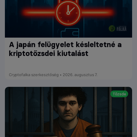
A japán felügyelet késleltetné a
kriptotőzsdei kiutalást
Cryptofalka szerkesztőség • 2026. augusztus 7.
Tőzsde