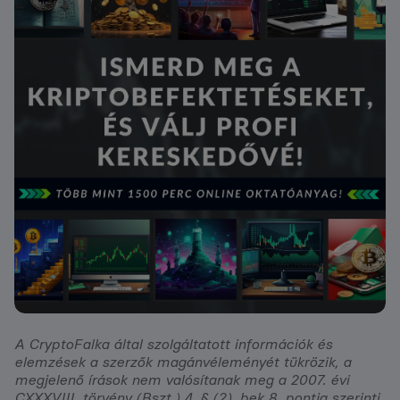
A CryptoFalka által szolgáltatott információk és
elemzések a szerzők magánvéleményét tükrözik, a
megjelenő írások nem valósítanak meg a 2007. évi
CXXXVIII. törvény (Bszt.) 4. § (2). bek 8. pontja szerinti