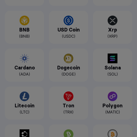
BNB
USD Coin
Xrp
(BNB)
(USDC)
(XRP)
Cardano
Dogecoin
Solana
(ADA)
(DOGE)
(SOL)
Litecoin
Tron
Polygon
(LTC)
(TRX)
(MATIC)