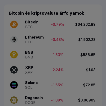
Bitcoin és kriptovaluta árfolyamok
Bitcoin
-0.79%
$64,262.89
BTC
Ethereum
-0.48%
$1,902.28
ETH
BNB
-1.33%
$586.65
BNB
XRP
-2.24%
$1.03
XRP
Solana
-1.55%
$72.85
SOL
Dogecoin
-1.09%
$0.06909
DOGE