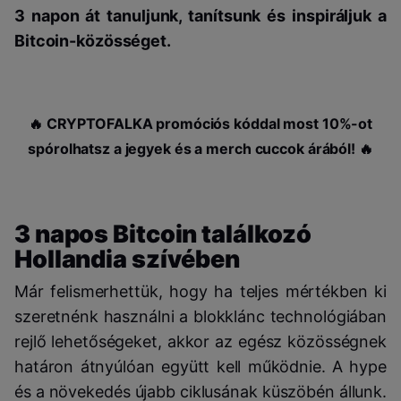
3 napon át tanuljunk, tanítsunk és inspiráljuk a
Bitcoin-közösséget.
🔥 CRYPTOFALKA promóciós kóddal most 10%-ot
spórolhatsz a jegyek és a merch cuccok árából! 🔥
3 napos Bitcoin találkozó
Hollandia szívében
Már felismerhettük, hogy ha teljes mértékben ki
szeretnénk használni a blokklánc technológiában
rejlő lehetőségeket, akkor az egész közösségnek
határon átnyúlóan együtt kell működnie. A hype
és a növekedés újabb ciklusának küszöbén állunk.