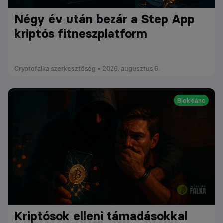
Négy év után bezár a Step App
kriptós fitneszplatform
Cryptofalka szerkesztőség • 2026. augusztus 6.
Blokklánc
Kriptósok elleni támadásokkal