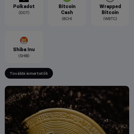
Polkadot
Bitcoin
Wrapped
Cash
Bitcoin
(DOT)
(BCH)
(WBTC)
Shiba Inu
(SHIB)
További ismertetők