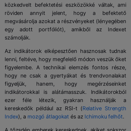
közkedvelt befektetési eszközökké váltak, ami
röviden annyit jelent, hogy a befektető
megvásárolja azokat a részvényeket (lényegében
egy adott portfóliót), amikből az Indexet
számolják.
Az indikátorok elképesztően hasznosak tudnak
lenni, feltéve, hogy megfelelő módon veszük őket
figyelembe. A technikai elemzés fontos része,
hogy ne csak a gyertyákat és trendvonalakat
figyeljük, hanem, hogy megérzéseinket
indikátorokkal is alátámasszuk. Indikátorokból
ezer féle létezik, gyakran használják a
kereskedők például az RSI-t (
Relative Strength
Index
), a
mozgó átlagokat
és az
Ichimoku felhőt
.
A tőzsdén emberek kereskednek, akiket sokszor