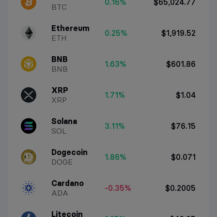
0.16%
$65,024.77
BTC
Ethereum
0.25%
$1,919.52
ETH
BNB
1.63%
$601.86
BNB
XRP
1.71%
$1.04
XRP
Solana
3.11%
$76.15
SOL
Dogecoin
1.86%
$0.071
DOGE
Cardano
-0.35%
$0.2005
ADA
Litecoin