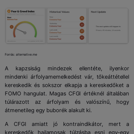
Forrás: alternative.me
A kapzsiság mindezek ellentéte, ilyenkor
mindenki árfolyamemelkedést vár, tőkeáttétellel
kereskedik és sokszor elkapja a kereskedőket a
FOMO hangulat. Magas CFGI értéknél általában
túlárazott az árfolyam és valószínű, hogy
átmenetileg egy buborék alakult ki.
A CFGI amiatt jó kontraindikátor, mert a
kereskedők hajlamosak túlzásba esni egy-egy