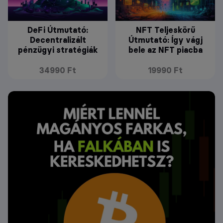
DeFi Útmutató:
NFT Teljeskörű
Decentralizált
Útmutató: Így vágj
pénzügyi stratégiák
bele az NFT piacba
34990 Ft
19990 Ft