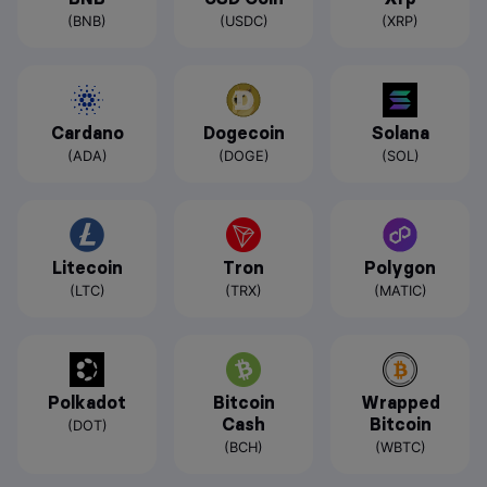
(BNB)
(USDC)
(XRP)
Cardano
Dogecoin
Solana
(ADA)
(DOGE)
(SOL)
Litecoin
Tron
Polygon
(LTC)
(TRX)
(MATIC)
Polkadot
Bitcoin
Wrapped
Cash
Bitcoin
(DOT)
(BCH)
(WBTC)