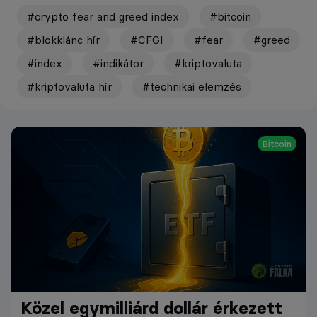
#crypto fear and greed index
#bitcoin
#blokklánc hír
#CFGI
#fear
#greed
#index
#indikátor
#kriptovaluta
#kriptovaluta hír
#technikai elemzés
Bitcoin
Közel egymilliárd dollár érkezett