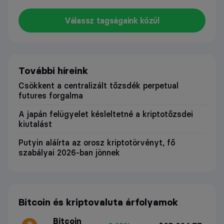
Válassz tagságaink közül
További híreink
Csökkent a centralizált tőzsdék perpetual
futures forgalma
A japán felügyelet késleltetné a kriptotőzsdei
kiutalást
Putyin aláírta az orosz kriptotörvényt, fő
szabályai 2026-ban jönnek
Bitcoin és kriptovaluta árfolyamok
Bitcoin