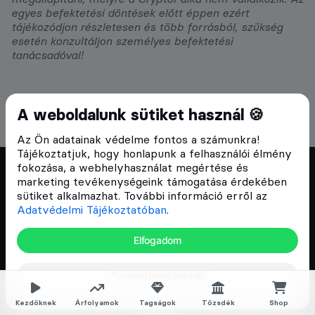
egyes befektetési döntések előtt éppen ezért
tájékozódjon részletesen és több forrásból, szükség
esetén konzultáljon személyes befektetési
tanácsadóval!
A weboldalunk sütiket használ 🍪
Az Ön adatainak védelme fontos a számunkra!
Tájékoztatjuk, hogy honlapunk a felhasználói élmény
fokozása, a webhelyhasználat megértése és
marketing tevékenységeink támogatása érdekében
Cryptofalka 2018 óta
sütiket alkalmazhat. További információ erről az
Adatvédelmi Tájékoztatóban
.
Szívünkön viseljük a blokklánc technológia
népszerűsítését Magyarországon, ezért 2018 óta a
Elfogadom
Cryptofalka célja, hogy biztosítsa a hazai közösség
és vállalatok digitális oktatását és fejlődését.
További lehetőségek
Kezdőknek
Árfolyamok
Tagságok
Tőzsdék
Shop
Oldalak