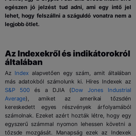
egészen jó jelzést tud adni, ami egy intő jel
lehet, hogy felszállni a száguldó vonatra nem a
legjobb ötlet.
Az Indexekről és indikátorokról
általában
Az
Index
alapvetően egy szám, amit általában
más adatokból számolunk ki. Híres Indexek az
S&P 500
és a DJIA (
Dow Jones Industrial
Average
), amiket az amerikai tőzsdén
kereskedett egyes részvények árfolyamából
számolnak. Ezeket azért hozták létre, hogy egy
egyszerű számmal nyomon lehessen követni a
tőzsde mozgását. Manapság ezek az Indexek