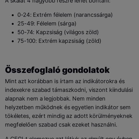
A skálát 4 nagyobb részre lehet bontani:
0-24: Extrém félelem (narancssárga)
25-49: Félelem (sárga)
50-74: Kapzsiság (világos zöld)
75-100: Extrém kapzsiság (zöld)
Összefoglaló gondolatok
Mint azt korábban is írtam az indikátorokra és
indexekre szabad támaszkodni, viszont kiindulási
alapnak nem a legjobbak. Nem minden
helyzetben működnek és egyetlen indikátor sem
tökéletes, ezért mindig az adott körülményeknek
megfelelően szabad csak ezeket használni.
A CFGI-t elemezve azt látjuk az elmúlt egy évben,