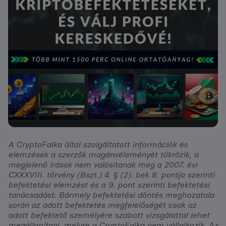
A CryptoFalka által szolgáltatott információk és
elemzések a szerzők magánvéleményét tükrözik, a
megjelenő írások nem valósítanak meg a 2007. évi
CXXXVIII. törvény (Bszt.) 4. § (2). bek 8. pontja szerinti
befektetési elemzést és a 9. pont szerinti befektetési
tanácsadást. Bármely befektetési döntés meghozatala
során az adott befektetés megfelelőségét csak az
adott befektető személyére szabott vizsgálattal lehet
megállapítani, melyre a CryptoFalka nem vállalkozik. Az