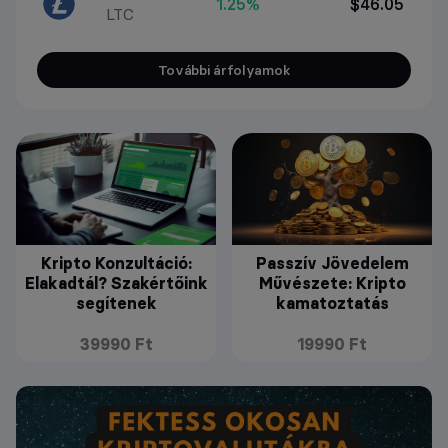
1.25%
$46.05
LTC
További árfolyamok
Kripto Konzultáció:
Passzív Jövedelem
Elakadtál? Szakértőink
Művészete: Kripto
segítenek
kamatoztatás
39990 Ft
19990 Ft