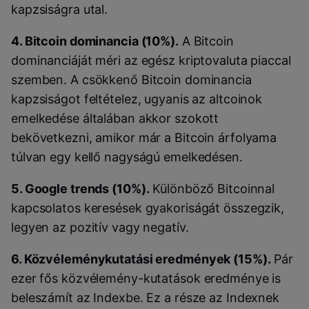
kapzsiságra utal.
4. Bitcoin dominancia (10%).
A Bitcoin
dominanciáját méri az egész kriptovaluta piaccal
szemben. A csökkenő Bitcoin dominancia
kapzsiságot feltételez, ugyanis az altcoinok
emelkedése általában akkor szokott
bekövetkezni, amikor már a Bitcoin árfolyama
túlvan egy kellő nagyságú emelkedésen.
5. Google trends (10%).
Különböző Bitcoinnal
kapcsolatos keresések gyakoriságát összegzik,
legyen az pozitív vagy negatív.
6. Közvéleménykutatási eredmények (15%).
Pár
ezer fős közvélemény-kutatások eredménye is
beleszámít az Indexbe. Ez a része az Indexnek