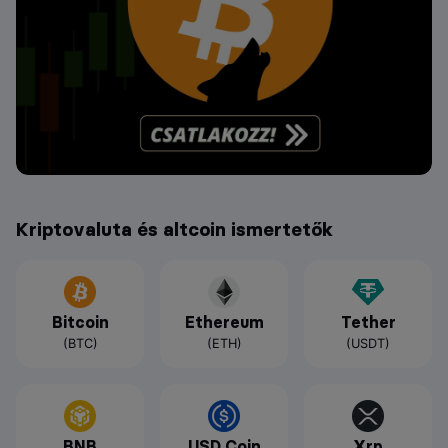
Kriptovaluta és altcoin ismertetők
Bitcoin
Ethereum
Tether
(BTC)
(ETH)
(USDT)
BNB
USD Coin
Xrp