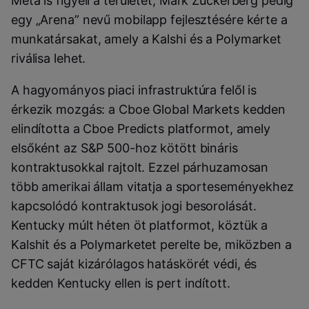
Meta is figyeli a területet, Mark Zuckerberg pedig
egy „Arena” nevű mobilapp fejlesztésére kérte a
munkatársakat, amely a Kalshi és a Polymarket
riválisa lehet.
A hagyományos piaci infrastruktúra felől is
érkezik mozgás: a Cboe Global Markets kedden
elindította a Cboe Predicts platformot, amely
elsőként az S&P 500-hoz kötött bináris
kontraktusokkal rajtolt. Ezzel párhuzamosan
több amerikai állam vitatja a sporteseményekhez
kapcsolódó kontraktusok jogi besorolását.
Kentucky múlt héten öt platformot, köztük a
Kalshit és a Polymarketet perelte be, miközben a
CFTC saját kizárólagos hatáskörét védi, és
kedden Kentucky ellen is pert indított.