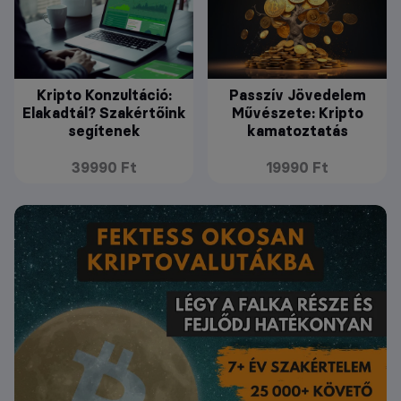
Kripto Konzultáció:
Passzív Jövedelem
Elakadtál? Szakértőink
Művészete: Kripto
segítenek
kamatoztatás
39990 Ft
19990 Ft