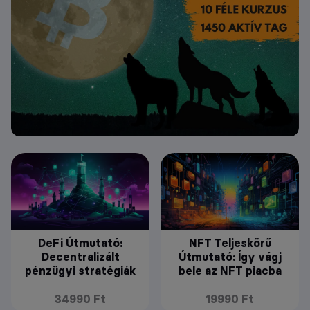
DeFi Útmutató:
NFT Teljeskörű
Decentralizált
Útmutató: Így vágj
pénzügyi stratégiák
bele az NFT piacba
34990 Ft
19990 Ft