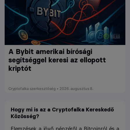
A Bybit amerikai bírósági
segítséggel keresi az ellopott
kriptót
Cryptofalka szerkesztőség • 2026. augusztus 8.
Hogy mi is az a Cryptofalka Kereskedő
Közösség?
Elemzések a jövő pénzéről a Bitcoinról és a