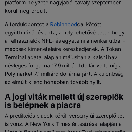
platform helyzete nagyjából tavaly szeptember
körül megfordult.
A fordulópontot a
Robinhood
dal kötött
együttműködés adta, amely lehetővé tette, hogy
a felhasználók NFL- és egyetemi amerikaifutball-
meccsek kimeneteleire kereskedjenek. A Token
Terminal adatai alapján májusban a Kalshi havi
névleges forgalma 17,9 milliárd dollár volt, míg a
Polymarket 7,1 milliárd dollárnál járt. A különbség
az elmúlt kilenc hónapban tovább nyílt.
A jogi viták mellett új szereplők
is belépnek a piacra
A predikciós piacok körüli verseny új szereplőket
is vonz. A New York Times értesülései alapján a