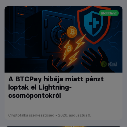
Blokklánc
A BTCPay hibája miatt pénzt
loptak el Lightning-
csomópontokról
Cryptofalka szerkesztőség • 2026. augusztus 9.