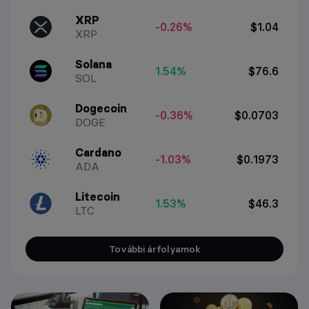
XRP
-0.26%
$1.04
XRP
Solana
1.54%
$76.6
SOL
Dogecoin
-0.36%
$0.0703
DOGE
Cardano
-1.03%
$0.1973
ADA
Litecoin
1.53%
$46.3
LTC
További árfolyamok