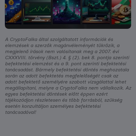
A CryptoFalka által szolgáltatott információk és
elemzések a szerzők magánvéleményét tükrözik, a
megjelenő írások nem valósítanak meg a 2007. évi
CXXXVIII. törvény (Bszt.) 4. § (2). bek 8. pontja szerinti
befektetési elemzést és a 9. pont szerinti befektetési
tanácsadást. Bármely befektetési döntés meghozatala
során az adott befektetés megfelelőségét csak az
adott befektető személyére szabott vizsgálattal lehet
megállapítani, melyre a CryptoFalka nem vállalkozik. Az
egyes befektetési döntések előtt éppen ezért
tájékozódjon részletesen és több forrásból, szükség
esetén konzultáljon személyes befektetési
tanácsadóval!