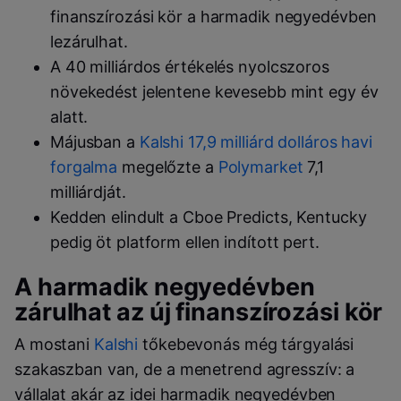
finanszírozási kör a harmadik negyedévben
lezárulhat.
A 40 milliárdos értékelés nyolcszoros
növekedést jelentene kevesebb mint egy év
alatt.
Májusban a
Kalshi 17,9 milliárd dolláros havi
forgalma
megelőzte a
Polymarket
7,1
milliárdját.
Kedden elindult a Cboe Predicts, Kentucky
pedig öt platform ellen indított pert.
A harmadik negyedévben
zárulhat az új finanszírozási kör
A mostani
Kalshi
tőkebevonás még tárgyalási
szakaszban van, de a menetrend agresszív: a
vállalat akár az idei harmadik negyedévben