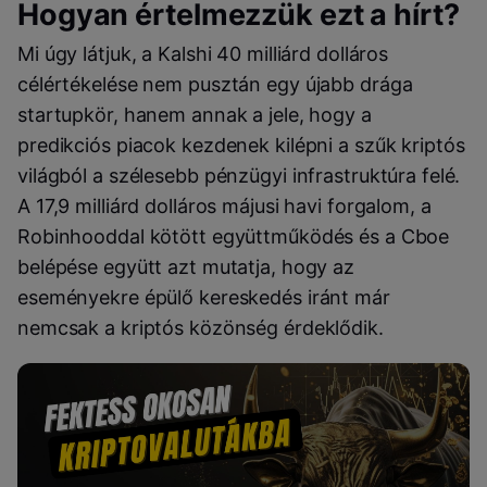
Hogyan értelmezzük ezt a hírt?
Mi úgy látjuk, a Kalshi 40 milliárd dolláros
célértékelése nem pusztán egy újabb drága
startupkör, hanem annak a jele, hogy a
predikciós piacok kezdenek kilépni a szűk kriptós
világból a szélesebb pénzügyi infrastruktúra felé.
A 17,9 milliárd dolláros májusi havi forgalom, a
Robinhooddal kötött együttműködés és a Cboe
belépése együtt azt mutatja, hogy az
eseményekre épülő kereskedés iránt már
nemcsak a kriptós közönség érdeklődik.