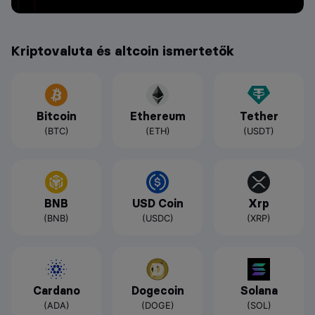
Kriptovaluta és altcoin ismertetők
Bitcoin
Ethereum
Tether
(BTC)
(ETH)
(USDT)
BNB
USD Coin
Xrp
(BNB)
(USDC)
(XRP)
Cardano
Dogecoin
Solana
(ADA)
(DOGE)
(SOL)