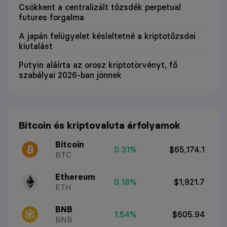
Csökkent a centralizált tőzsdék perpetual
futures forgalma
A japán felügyelet késleltetné a kriptotőzsdei
kiutalást
Putyin aláírta az orosz kriptotörvényt, fő
szabályai 2026-ban jönnek
Bitcoin és kriptovaluta árfolyamok
Bitcoin
0.31%
$65,174.1
BTC
Ethereum
0.18%
$1,921.7
ETH
BNB
1.54%
$605.94
BNB