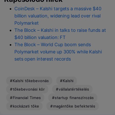
CoinDesk – Kalshi targets a massive $40
billion valuation, widening lead over rival
Polymarket
The Block – Kalshi in talks to raise funds at
$40 billion valuation: FT
The Block – World Cup boom sends
Polymarket volume up 300% while Kalshi
sets open interest records
#Kalshi tőkebevonás
#Kalshi
#tőkebevonási kör
#vállalatértékelés
#Financial Times
#startup finanszírozás
#kockázati tőke
#magántőke befektetés