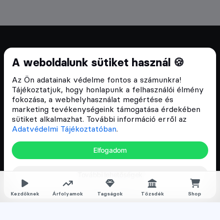
Cryptofalka 2018 óta
A weboldalunk sütiket használ 🍪
Szívünkön viseljük a blokklánc technológia
Az Ön adatainak védelme fontos a számunkra!
népszerűsítését Magyarországon, ezért 2018 óta a
Tájékoztatjuk, hogy honlapunk a felhasználói élmény
Cryptofalka célja, hogy biztosítsa a hazai közösség
fokozása, a webhelyhasználat megértése és
és vállalatok digitális oktatását és fejlődését.
marketing tevékenységeink támogatása érdekében
sütiket alkalmazhat. További információ erről az
Adatvédelmi Tájékoztatóban
.
Oldalak
Elfogadom
Hírek
További lehetőségek
Árfolyamok
Rólunk
Kezdőknek
Árfolyamok
Tagságok
Tőzsdék
Shop
Karrier