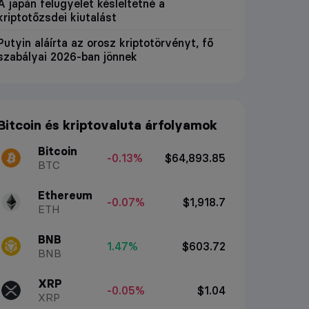
A japán felügyelet késleltetné a
kriptotőzsdei kiutalást
Putyin aláírta az orosz kriptotörvényt, fő
szabályai 2026-ban jönnek
Bitcoin és kriptovaluta árfolyamok
Bitcoin
-0.13%
$64,893.85
BTC
Ethereum
-0.07%
$1,918.7
ETH
BNB
1.47%
$603.72
BNB
XRP
-0.05%
$1.04
XRP