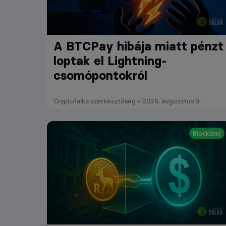
A BTCPay hibája miatt pénzt
loptak el Lightning-
csomópontokról
Cryptofalka szerkesztőség • 2026. augusztus 9.
Blokklánc