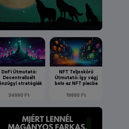
DeFi Útmutató:
NFT Teljeskörű
Decentralizált
Útmutató: Így vágj
énzügyi stratégiák
bele az NFT piacba
34990 Ft
19990 Ft