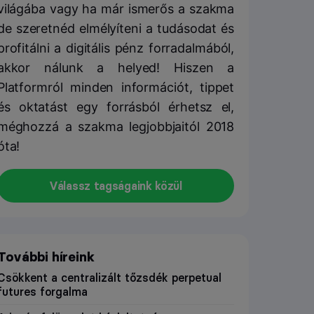
világába vagy ha már ismerős a szakma
de szeretnéd elmélyíteni a tudásodat és
profitálni a digitális pénz forradalmából,
akkor nálunk a helyed! Hiszen a
Platformról minden információt, tippet
és oktatást egy forrásból érhetsz el,
méghozzá a szakma legjobbjaitól 2018
óta!
Válassz tagságaink közül
További híreink
Csökkent a centralizált tőzsdék perpetual
futures forgalma