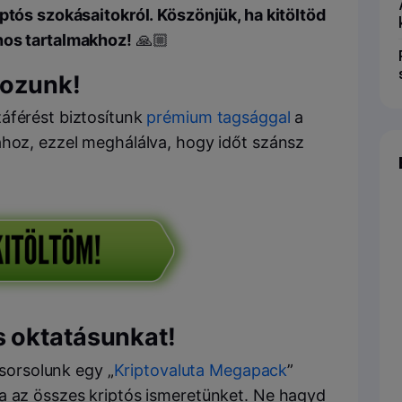
ptós szokásaitokról. Köszönjük, ha kitöltöd
nos tartalmakhoz!
🙏🏼
kozunk!
áférést biztosítunk
prémium tagsággal
a
ához, ezzel meghálálva, hogy időt szánsz
s oktatásunkat!
isorsolunk egy „
Kriptovaluta Megapack
”
a az összes kriptós ismeretünket. Ne hagyd