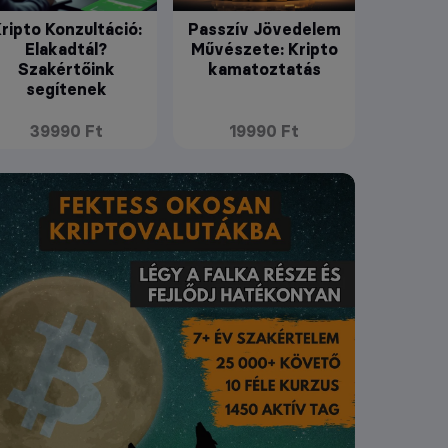
ripto Konzultáció:
Passzív Jövedelem
Elakadtál?
Művészete: Kripto
Szakértőink
kamatoztatás
segítenek
39990 Ft
19990 Ft