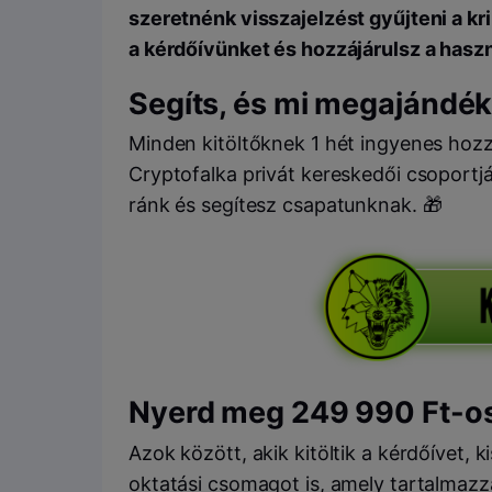
szeretnénk visszajelzést gyűjteni a kri
a kérdőívünket és hozzájárulsz a hasz
Segíts, és mi megajándé
Minden kitöltőknek 1 hét ingyenes hozz
Cryptofalka privát kereskedői csoportj
ránk és segítesz csapatunknak. 🎁
Nyerd meg 249 990 Ft-o
Azok között, akik kitöltik a kérdőívet, k
oktatási csomagot is, amely tartalmazz