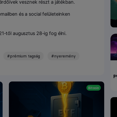
kérdőívek vesznek részt a játékban.
ailben és a social felületeinken
1-től augusztus 28-ig fog élni.
#prémium tagság
#nyeremény
p
Bitcoin