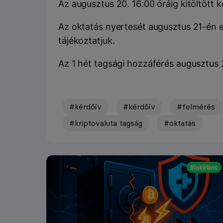
Az augusztus 20. 16:00 óráig kitöltött 
Az oktatás nyertesét augusztus 21-én em
tájékoztatjuk.
Az 1 hét tagsági hozzáférés augusztus 2
#kérdőív
#kérdőív
#felmérés
#kriptovaluta tagság
#oktatás
Blokklánc