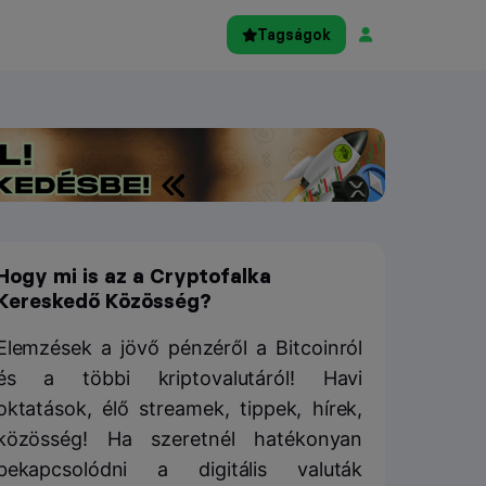
Tagságok
Hogy mi is az a Cryptofalka
Kereskedő Közösség?
Elemzések a jövő pénzéről a Bitcoinról
és a többi kriptovalutáról! Havi
oktatások, élő streamek, tippek, hírek,
közösség! Ha szeretnél hatékonyan
bekapcsolódni a digitális valuták