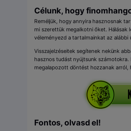
Célunk, hogy finomhangol
Reméljük, hogy annyira hasznosnak tart
mi szerettük megalkotni őket. Hálásak 
véleményezd a tartalmainkat az alábbi 
Visszajelzéseitek segítenek nekünk abba
hasznos tudást nyújtsunk számotokra. 
megalapozott döntést hozzanak arról, h
Fontos, olvasd el!