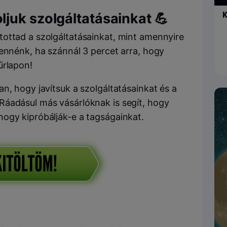
K
juk szolgáltatásainkat 💪
ottad a szolgáltatásainkat, mint amennyire
lennénk, ha szánnál 3 percet arra, hogy
űrlapon!
n, hogy javítsuk a szolgáltatásainkat és a
Ráadásul más vásárlóknak is segít, hogy
ogy kipróbálják-e a tagságainkat.