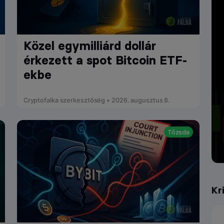
Közel egymilliárd dollár
érkezett a spot Bitcoin ETF-
ekbe
Cryptofalka szerkesztőség • 2026. augusztus 8.
Tőzsde
Kr