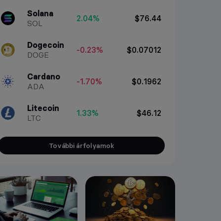
Solana
2.04%
$76.44
SOL
Dogecoin
-0.23%
$0.07012
DOGE
Cardano
-1.70%
$0.1962
ADA
Litecoin
1.33%
$46.12
LTC
További árfolyamok