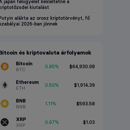
A japán felügyelet késleltetné a
kriptotőzsdei kiutalást
Putyin aláírta az orosz kriptotörvényt, fő
szabályai 2026-ban jönnek
Bitcoin és kriptovaluta árfolyamok
Bitcoin
0.85%
$64,930.98
BTC
Ethereum
0.50%
$1,914.39
ETH
BNB
1.11%
$593.58
BNB
XRP
0.67%
$1.03
XRP