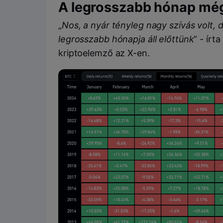
A legrosszabb hónap még
„
Nos, a nyár tényleg nagy szívás volt,
legrosszabb hónapja áll előttünk
” - ír
kriptoelemző az X-en.