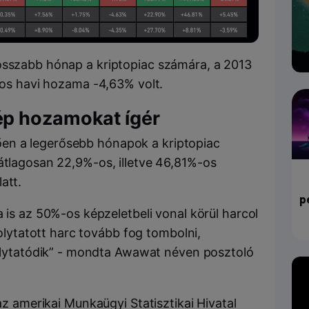
osszabb hónap a kriptopiac számára, a 2013
gos havi hozama -4,63% volt.
ép hozamokat ígér
en a legerősebb hónapok a kriptopiac
átlagosan 22,9%-os, illetve 46,81%-os
latt.
p
is az 50%-os képzeletbeli vonal körül harcol
folytatott harc tovább fog tombolni,
olytatódik” - mondta Awawat néven posztoló
 az amerikai Munkaügyi Statisztikai Hivatal