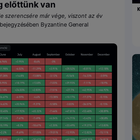
 előttünk van
K
 de szerencsére már vége, viszont az év
ta bejegyzésében Byzantine General