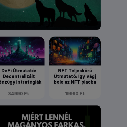
DeFi Útmutató:
NFT Teljeskörű
Decentralizált
Útmutató: Így vágj
énzügyi stratégiák
bele az NFT piacba
34990 Ft
19990 Ft