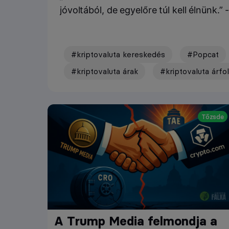
jóvoltából, de egyelőre túl kell élnünk.”
#kriptovaluta kereskedés
#Popcat
#kriptovaluta árak
#kriptovaluta árf
Tőzsde
A Trump Media felmondja a