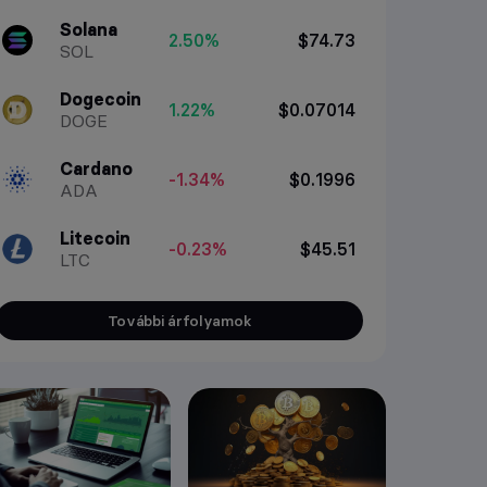
Solana
2.50%
$74.73
SOL
Dogecoin
1.22%
$0.07014
DOGE
Cardano
-1.34%
$0.1996
ADA
Litecoin
-0.23%
$45.51
LTC
További árfolyamok