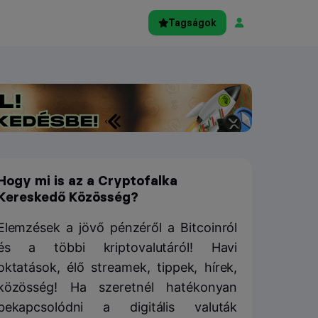
Tagságok
Hogy mi is az a Cryptofalka
Kereskedő Közösség?
Elemzések a jövő pénzéről a Bitcoinról
és a többi kriptovalutáról! Havi
oktatások, élő streamek, tippek, hírek,
közösség! Ha szeretnél hatékonyan
bekapcsolódni a digitális valuták