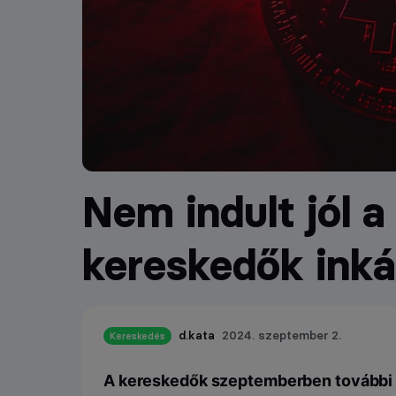
Nem indult jól 
kereskedők inká
d.kata
2024. szeptember 2.
Kereskedés
A kereskedők szeptemberben további f