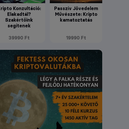
ripto Konzultáció:
Passzív Jövedelem
Elakadtál?
Művészete: Kripto
Szakértőink
kamatoztatás
segítenek
39990 Ft
19990 Ft