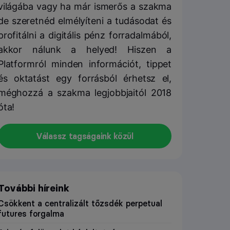
világába vagy ha már ismerős a szakma
de szeretnéd elmélyíteni a tudásodat és
profitálni a digitális pénz forradalmából,
akkor nálunk a helyed! Hiszen a
Platformról minden információt, tippet
és oktatást egy forrásból érhetsz el,
méghozzá a szakma legjobbjaitól 2018
óta!
Válassz tagságaink közül
További híreink
Csökkent a centralizált tőzsdék perpetual
futures forgalma