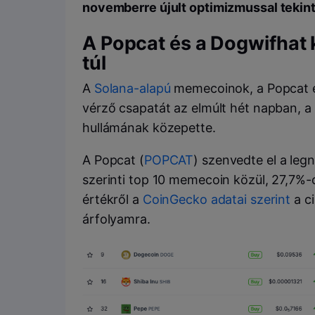
novemberre újult optimizmussal tekin
A Popcat és a Dogwifhat
túl
A
Solana-alapú
memecoinok, a Popcat 
vérző csapatát az elmúlt hét napban, a 
hullámának közepette.
A Popcat (
POPCAT
) szenvedte el a leg
szerinti top 10 memecoin közül, 27,7%-
értékről a
CoinGecko adatai szerint
a ci
árfolyamra.