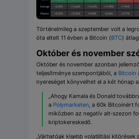
Történelmileg a szeptember volt a legr
óta eltelt 11 évben a Bitcoin (
BTC
) átla
Október és november sz
Október és november azonban jellemző
teljesítménye szempontjából, a
Bitcoin
nyereséget könyvelhet el a két hónap a
„Ahogy Kamala és Donald továbbra 
a
Polymarketen
, a 60k Bitcoinért 
miközben az negatív alt-szezon f
kriptokereskedő.
„Várhatóak kisebb volatilitási kitörések