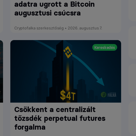
adatra ugrott a Bitcoin
augusztusi csúcsra
Cryptofalka szerkesztőség • 2026. augusztus 7.
Kereskedés
Csökkent a centralizált
tőzsdék perpetual futures
forgalma