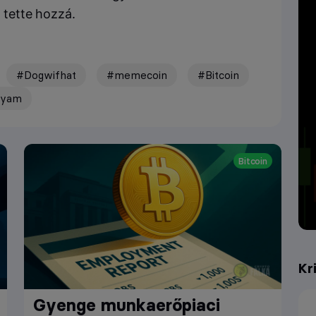
 - tette hozzá.
#Dogwifhat
#memecoin
#Bitcoin
olyam
Bitcoin
Kr
Gyenge munkaerőpiaci