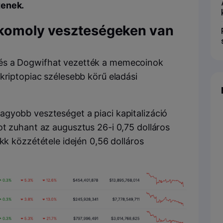
tenek.
 komoly veszteségeken van
és a Dogwifhat vezették a memecoinok
kriptopiac szélesebb körű eladási
nagyobb veszteséget a piaci kapitalizáció
ot zuhant az augusztus 26-i 0,75 dolláros
kk közzététele idején 0,56 dolláros