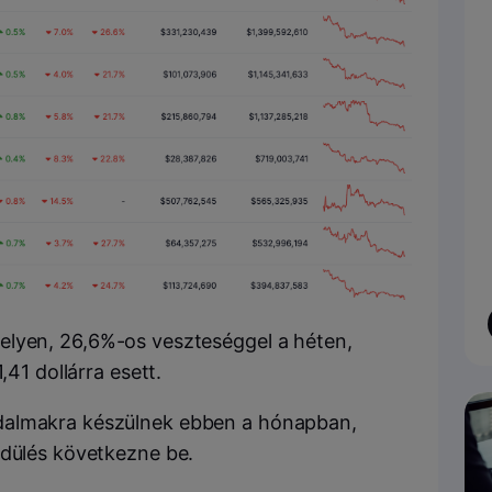
helyen, 26,6%-os veszteséggel a héten,
,41 dollárra esett.
dalmakra készülnek ebben a hónapban,
ndülés következne be.