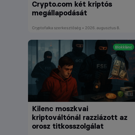
Crypto.com két kriptós
megállapodását
Cryptofalka szerkesztőség • 2026. augusztus 8.
Blokklánc
Kilenc moszkvai
kriptováltónál razziázott az
orosz titkosszolgálat