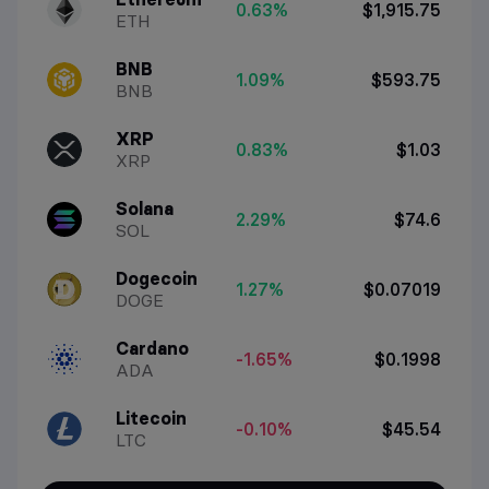
0.63%
$1,915.75
ETH
BNB
1.09%
$593.75
BNB
XRP
0.83%
$1.03
XRP
Solana
2.29%
$74.6
SOL
Dogecoin
1.27%
$0.07019
DOGE
Cardano
-1.65%
$0.1998
ADA
Litecoin
-0.10%
$45.54
LTC