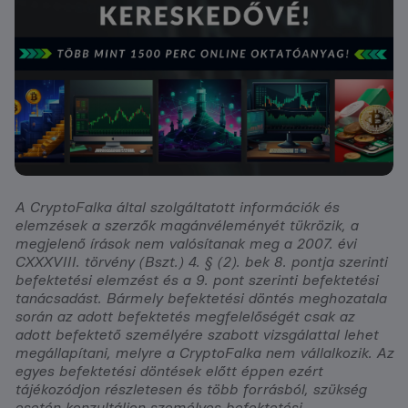
A CryptoFalka által szolgáltatott információk és
elemzések a szerzők magánvéleményét tükrözik, a
megjelenő írások nem valósítanak meg a 2007. évi
CXXXVIII. törvény (Bszt.) 4. § (2). bek 8. pontja szerinti
befektetési elemzést és a 9. pont szerinti befektetési
tanácsadást. Bármely befektetési döntés meghozatala
során az adott befektetés megfelelőségét csak az
adott befektető személyére szabott vizsgálattal lehet
megállapítani, melyre a CryptoFalka nem vállalkozik. Az
egyes befektetési döntések előtt éppen ezért
tájékozódjon részletesen és több forrásból, szükség
esetén konzultáljon személyes befektetési