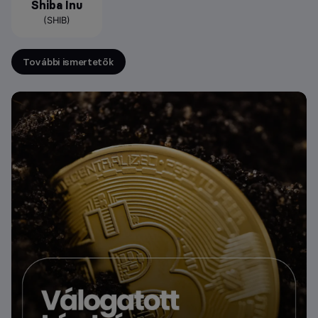
Shiba Inu
(SHIB)
További ismertetők