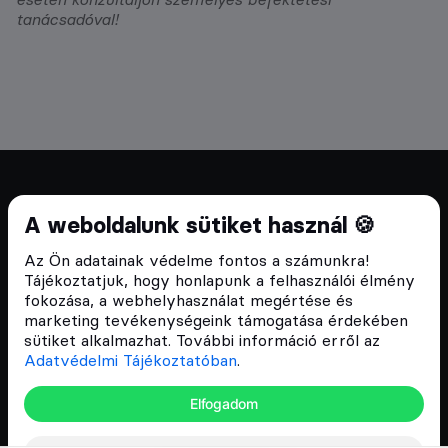
tanácsadóval!
Cryptofalka 2018 óta
A weboldalunk sütiket használ 🍪
Szívünkön viseljük a blokklánc technológia
Az Ön adatainak védelme fontos a számunkra!
népszerűsítését Magyarországon, ezért 2018 óta a
Tájékoztatjuk, hogy honlapunk a felhasználói élmény
Cryptofalka célja, hogy biztosítsa a hazai közösség
fokozása, a webhelyhasználat megértése és
és vállalatok digitális oktatását és fejlődését.
marketing tevékenységeink támogatása érdekében
sütiket alkalmazhat. További információ erről az
Adatvédelmi Tájékoztatóban
.
Oldalak
Elfogadom
Hírek