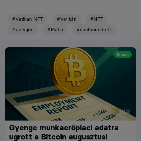
#Vatikán NFT
#Vatikán
#NFT
#polygon
#Matic
#soulbound nft
Bitcoin
Gyenge munkaerőpiaci adatra
ugrott a Bitcoin augusztusi