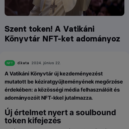
Szent token! A Vatikáni
Könyvtár NFT-ket adományoz
d.kata
2024. június 22.
NFT
A Vatikáni Könyvtár új kezdeményezést
mutatott be kéziratgyűjteményének megőrzése
érdekében: a közösségi média felhasználóit és
adományozóit NFT-kkel jutalmazza.
Új értelmet nyert a soulbound
token kifejezés