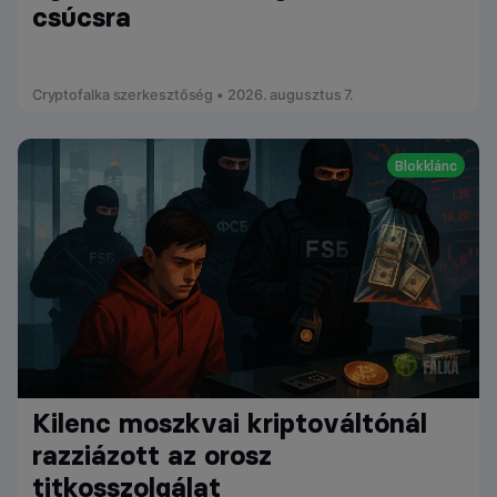
csúcsra
Cryptofalka szerkesztőség • 2026. augusztus 7.
Blokklánc
Kilenc moszkvai kriptováltónál
razziázott az orosz
titkosszolgálat