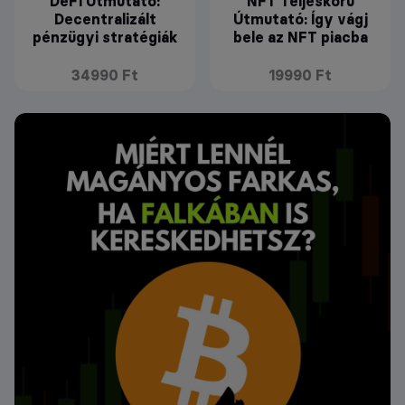
DeFi Útmutató:
NFT Teljeskörű
Decentralizált
Útmutató: Így vágj
pénzügyi stratégiák
bele az NFT piacba
34990 Ft
19990 Ft