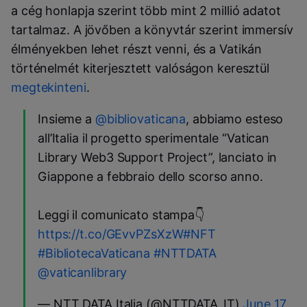
a cég honlapja szerint több mint 2 millió adatot
tartalmaz. A jövőben a könyvtár szerint immersív
élményekben lehet részt venni, és a Vatikán
történelmét kiterjesztett valóságon keresztül
megtekinteni
.
Insieme a
@bibliovaticana
, abbiamo esteso
all’Italia il progetto sperimentale “Vatican
Library Web3 Support Project”, lanciato in
Giappone a febbraio dello scorso anno.
Leggi il comunicato stampa👇
https://t.co/GEvvPZsXzW
#NFT
#BibliotecaVaticana
#NTTDATA
@vaticanlibrary
— NTT DATA Italia (@NTTDATA_IT)
June 17,