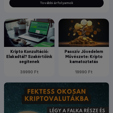
További árfolyamok
Kripto Konzultáció:
Passzív Jövedelem
Elakadtál? Szakértőink
Művészete: Kripto
segítenek
kamatoztatás
39990 Ft
19990 Ft