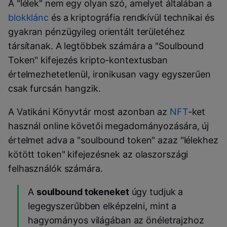
A "lélek" nem egy olyan szó, amelyet általában a
blokklánc
és a kriptográfia rendkívül technikai és
gyakran pénzügyileg orientált területéhez
társítanak. A legtöbbek számára a "Soulbound
Token" kifejezés kripto-kontextusban
értelmezhetetlenül, ironikusan vagy egyszerűen
csak furcsán hangzik.
A Vatikáni Könyvtár most azonban az
NFT
-ket
használ online követői megadományozására, új
értelmet adva a "soulbound token" azaz "lélekhez
kötött token" kifejezésnek az olaszországi
felhasználók számára.
A
soulbound tokeneket
úgy tudjuk a
legegyszerűbben elképzelni, mint a
hagyományos világában az önéletrajzhoz