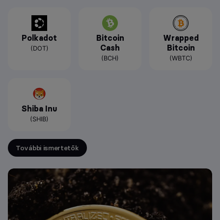
Polkadot
Bitcoin
Wrapped
Cash
Bitcoin
(DOT)
(BCH)
(WBTC)
Shiba Inu
(SHIB)
További ismertetők