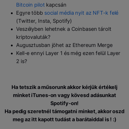
Bitcoin pilot
kapcsán
Egyre több
social média nyit az NFT-k felé
(Twitter, Insta, Spotify)
Veszélyben lehetnek a Coinbasen tárolt
kriptovaluták?
Augusztusban jöhet az Ethereum Merge
Kell-e ennyi Layer 1 és még ezen felül Layer
2 is?
Ha tetszik a műsorunk akkor kérjük értékelj
minket iTunes-on vagy kövesd adásunkat
Spotify-on!
Ha pedig szeretnél támogatni minket, akkor oszd
meg az itt kapott tudást a barátaiddal is ! :)