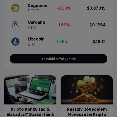
Dogecoin
-0.30%
$0.07019
DOGE
Cardano
-1.69%
$0.1964
ADA
Litecoin
1.09%
$46.12
LTC
További árfolyamok
Kripto Konzultáció:
Passzív Jövedelem
Elakadtál? Szakértőink
Művészete: Kripto