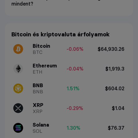
mindent?
Bitcoin és kriptovaluta árfolyamok
Bitcoin
-0.06%
$64,930.26
BTC
Ethereum
-0.04%
$1,919.3
ETH
BNB
1.51%
$604.02
BNB
XRP
-0.29%
$1.04
XRP
Solana
1.30%
$76.37
SOL