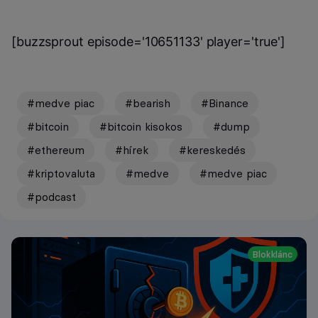
[buzzsprout episode='10651133' player='true']
#medve piac
#bearish
#Binance
#bitcoin
#bitcoin kisokos
#dump
#ethereum
#hírek
#kereskedés
#kriptovaluta
#medve
#medve piac
#podcast
Blokklánc