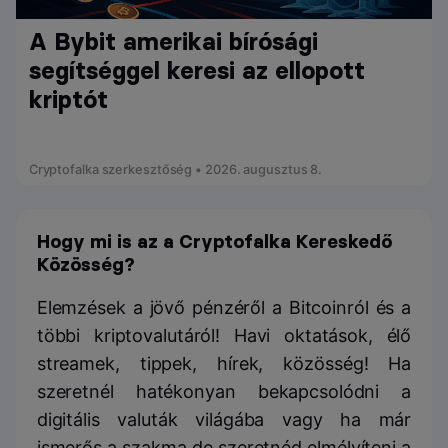
A Bybit amerikai bírósági
segítséggel keresi az ellopott
kriptót
Cryptofalka szerkesztőség • 2026. augusztus 8.
Hogy mi is az a Cryptofalka Kereskedő
Közösség?
Elemzések a jövő pénzéről a Bitcoinról és a
többi kriptovalutáról! Havi oktatások, élő
streamek, tippek, hírek, közösség! Ha
szeretnél hatékonyan bekapcsolódni a
digitális valuták világába vagy ha már
ismerős a szakma de szeretnéd elmélyíteni a