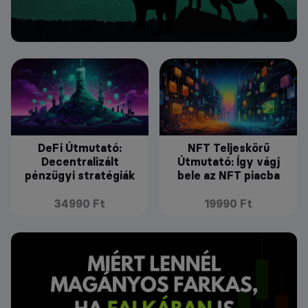
DeFi Útmutató:
NFT Teljeskörű
Decentralizált
Útmutató: Így vágj
pénzügyi stratégiák
bele az NFT piacba
34990 Ft
19990 Ft