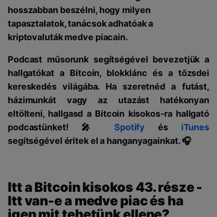
hosszabban beszélni, hogy milyen
tapasztalatok, tanácsok adhatóak a
kriptovaluták medve piacain.
Podcast műsorunk segítségével bevezetjük a
hallgatókat a Bitcoin, blokklánc és a tőzsdei
kereskedés világába. Ha szeretnéd a futást,
házimunkát vagy az utazást hatékonyan
eltölteni, hallgasd a Bitcoin kisokos-ra hallgató
podcastünket! 🎤
Spotify
és
iTunes
segítségével éritek el a hanganyagainkat. 🎧
Itt a Bitcoin kisokos 43. része -
Itt van-e a medve piac és ha
igen mit tehetünk ellene?