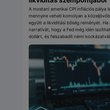
likviditás szempontjából
A mostani amerikai CPI inflációs pálya 
mennyire veheti komolyan a közeljövőbe
együtt a likviditási bőség reményét. Ha a
narratívát, hogy a Fed még idén lazítha
dollárt, és felszabadít némi kockázatvál