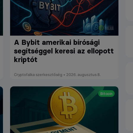
A Bybit amerikai bírósági
segítséggel keresi az ellopott
kriptót
Cryptofalka szerkesztőség • 2026. augusztus 8.
Bitcoin