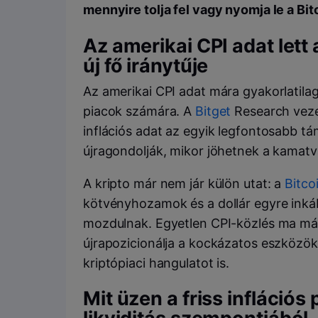
mennyire tolja fel vagy nyomja le a Bitc
Az amerikai CPI adat lett 
új fő iránytűje
Az amerikai CPI adat mára gyakorlatilag
piacok számára. A
Bitget
Research vezet
inflációs adat az egyik legfontosabb t
újragondolják, mikor jöhetnek a kamatvá
A kripto már nem jár külön utat: a
Bitco
kötvényhozamok és a dollár egyre inká
mozdulnak. Egyetlen CPI-közlés ma már
újrapozicionálja a kockázatos eszközöket,
kriptópiaci hangulatot is.
Mit üzen a friss infláció