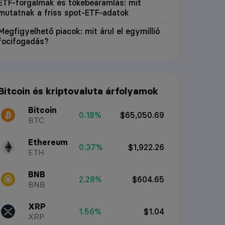
ETF-forgalmak és tőkebeáramlás: mit
mutatnak a friss spot-ETF-adatok
Megfigyelhető piacok: mit árul el egymillió
focifogadás?
Bitcoin és kriptovaluta árfolyamok
Bitcoin
0.18%
$65,050.69
BTC
Ethereum
0.37%
$1,922.26
ETH
BNB
2.28%
$604.65
BNB
XRP
1.56%
$1.04
XRP