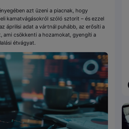
lényegében azt üzeni a piacnak, hogy
li kamatvágásokról szóló sztorit – és ezzel
z áprilisi adat a vártnál puhább, az erősíti a
t, ami csökkenti a hozamokat, gyengíti a
lalási étvágyat.