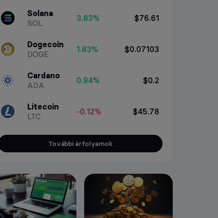
Solana
3.83%
$76.61
SOL
Dogecoin
1.83%
$0.07103
DOGE
Cardano
0.94%
$0.2
ADA
Litecoin
-0.12%
$45.78
LTC
További árfolyamok