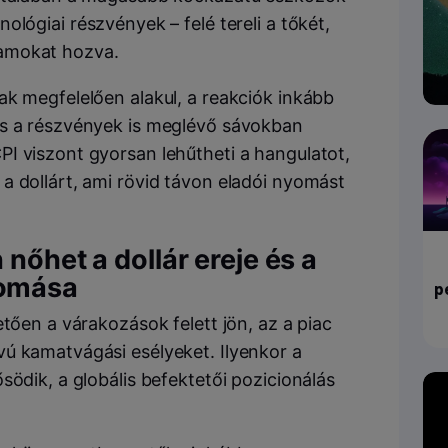
ológiai részvények – felé tereli a tőkét,
amokat hozva.
ak megfelelően alakul, a reakciók inkább
és a részvények is meglévő sávokban
I viszont gyorsan lehűtheti a hangulatot,
a dollárt, ami rövid távon eladói nyomást
 nőhet a dollár ereje és a
yomása
p
etően a várakozások felett jön, az a piac
ú kamatvágási esélyeket. Ilyenkor a
södik, a globális befektetői pozicionálás