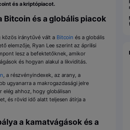
oint és a kriptópiacot.
a Bitcoin és a globális piacok
 közös iránytűvé vált a
Bitcoin
és a globális
ő elemzője, Ryan Lee szerint az áprilisi
ámpont lesz a befektetőknek, amikor
gások és hogyan alakul a likviditás.
in
, a részvényindexek, az arany, a
bb ugyanarra a makrogazdasági jelre
 elég ahhoz, hogy globálisan
 és rövid idő alatt teljesen átírja a
s pálya a kamatvágások és a