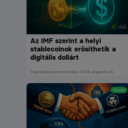
Az IMF szerint a helyi
stablecoinok erősíthetik a
digitális dollárt
Cryptofalka szerkesztőség • 2026. augusztus 8.
Tőzsde