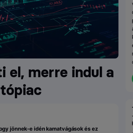
 el, merre indul a
ptópiac
 hogy jönnek-e idén kamatvágások és ez