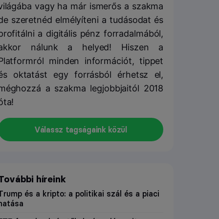
világába vagy ha már ismerős a szakma
de szeretnéd elmélyíteni a tudásodat és
profitálni a digitális pénz forradalmából,
akkor nálunk a helyed! Hiszen a
Platformról minden információt, tippet
és oktatást egy forrásból érhetsz el,
méghozzá a szakma legjobbjaitól 2018
óta!
Válassz tagságaink közül
További híreink
Trump és a kripto: a politikai szál és a piaci
hatása