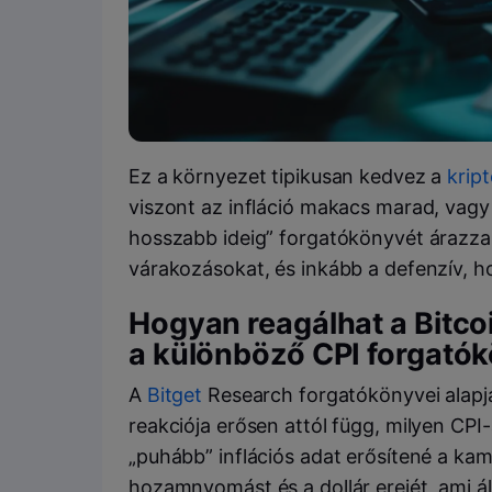
Ez a környezet tipikusan kedvez a
krip
viszont az infláció makacs marad, vagy
hosszabb ideig” forgatókönyvét árazza vis
várakozásokat, és inkább a defenzív, ho
Hogyan reagálhat a Bitco
a különböző CPI forgató
A
Bitget
Research forgatókönyvei alapj
reakciója erősen attól függ, milyen CPI
„puhább” inflációs adat erősítené a ka
hozamnyomást és a dollár erejét, ami 