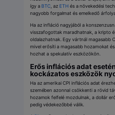
így a
BTC
, az
ETH
és a növekedési techn
nagyobb forgalmat és emelkedő árfoly
Ha az infláció nagyjából a konszenzusn
visszafogottak maradhatnak, a kripto 
oldalazhatnak. Egy vártnál magasabb CP
mivel erősíti a magasabb hozamokat és 
hozhat a spekulatív eszközökön.
Erős inflációs adat esetén
kockázatos eszközök n
Ha az amerikai CPI inflációs adat érezh
szemében azonnal csökkenti a rövid táv
hozamok felfelé mozdulnak, a dollár erő
pedig védekezőbbé válik.