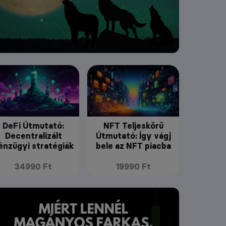
DeFi Útmutató:
NFT Teljeskörű
Decentralizált
Útmutató: Így vágj
énzügyi stratégiák
bele az NFT piacba
34990 Ft
19990 Ft