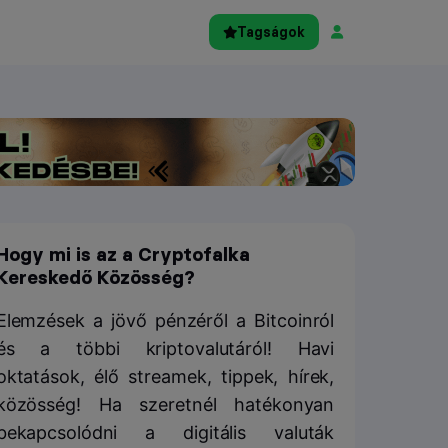
Tagságok
Hogy mi is az a Cryptofalka
Kereskedő Közösség?
Elemzések a jövő pénzéről a Bitcoinról
és a többi kriptovalutáról! Havi
oktatások, élő streamek, tippek, hírek,
közösség! Ha szeretnél hatékonyan
bekapcsolódni a digitális valuták