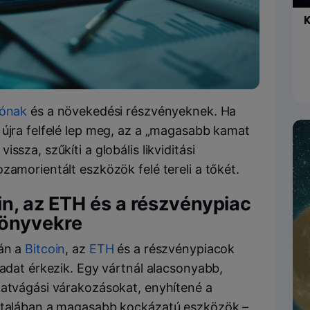
K
tónak
és a növekedési részvényeknek. Ha
 újra felfelé lep meg, az a „magasabb kamat
sza, szűkíti a globális likviditási
zamorientált eszközök felé tereli a tőkét.
in, az ETH és a részvénypiac
könyvekre
án a
Bitcoin
, az
ETH
és a részvénypiacok
-adat érkezik. Egy vártnál alacsonyabb,
matvágási várakozásokat, enyhítené a
általában a magasabb kockázatú eszközök –