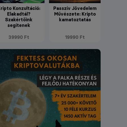
ripto Konzultáció:
Passzív Jövedelem
Elakadtál?
Művészete: Kripto
Szakértőink
kamatoztatás
segítenek
39990 Ft
19990 Ft