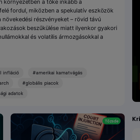
n környezetben a tőke inkább a
elé fordul, miközben a spekulatív eszközök
 a növekedési részvényeket – rövid távú
árakozások beszűkülése miatt ilyenkor gyakori
ullámokkal és volatilis ármozgásokkal a
 infláció
#amerikai kamatvágás
arch
#globális piacok
ági adatok
Kr
Tőzsde