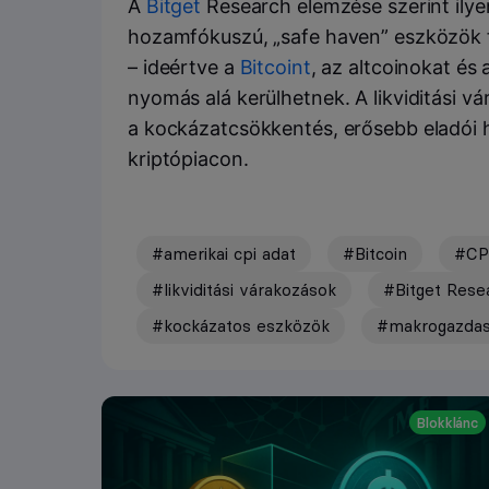
A
Bitget
Research elemzése szerint ilye
hozamfókuszú, „safe haven” eszközök f
– ideértve a
Bitcoint
, az altcoinokat és
nyomás alá kerülhetnek. A likviditási v
a kockázatcsökkentés, erősebb eladói h
kriptópiacon.
#amerikai cpi adat
#Bitcoin
#CPI
#likviditási várakozások
#Bitget Rese
#kockázatos eszközök
#makrogazdas
Blokklánc