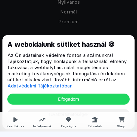
Nyilvános
Normál
Prémium
A weboldalunk sütiket használ 🍪
Az Ön adatainak védelme fontos a számunkra!
Feliratkozom a hírlevélre
Tájékoztatjuk, hogy honlapunk a felhasználói élmény
fokozása, a webhelyhasználat megértése és
marketing tevékenységeink támogatása érdekében
sütiket alkalmazhat. További információ erről az
Adatvédelmi Tájékoztatóban
.
ÁSZF
Elfogadom
Adatvédelmi tájékoztató
Email:
info@cryptofalka.hu
További lehetőségek
Copyright © 2017–2026. Minden jog fenntartva
Kezdőknek
Árfolyamok
Tagságok
Tőzsdék
Shop