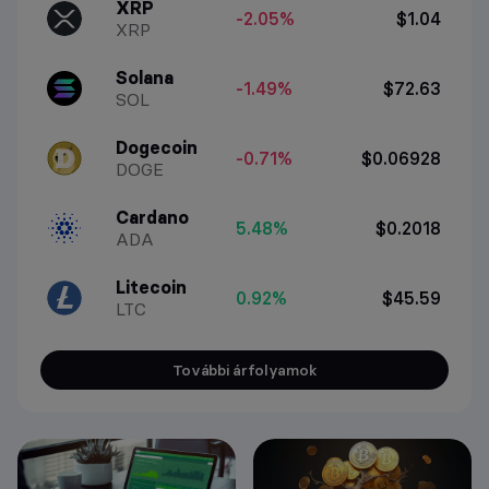
XRP
-2.05%
$1.04
XRP
Solana
-1.49%
$72.63
SOL
Dogecoin
-0.71%
$0.06928
DOGE
Cardano
5.48%
$0.2018
ADA
Litecoin
0.92%
$45.59
LTC
További árfolyamok