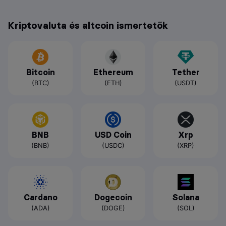
Kriptovaluta és altcoin ismertetők
Bitcoin
Ethereum
Tether
(BTC)
(ETH)
(USDT)
BNB
USD Coin
Xrp
(BNB)
(USDC)
(XRP)
Cardano
Dogecoin
Solana
(ADA)
(DOGE)
(SOL)