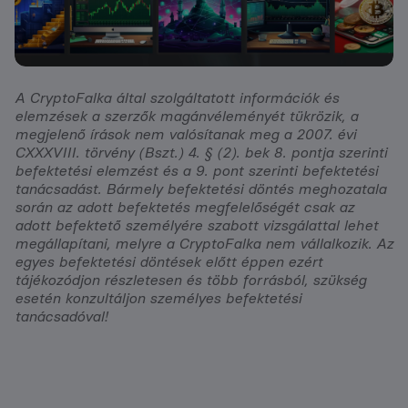
A CryptoFalka által szolgáltatott információk és
elemzések a szerzők magánvéleményét tükrözik, a
megjelenő írások nem valósítanak meg a 2007. évi
CXXXVIII. törvény (Bszt.) 4. § (2). bek 8. pontja szerinti
befektetési elemzést és a 9. pont szerinti befektetési
tanácsadást. Bármely befektetési döntés meghozatala
során az adott befektetés megfelelőségét csak az
adott befektető személyére szabott vizsgálattal lehet
megállapítani, melyre a CryptoFalka nem vállalkozik. Az
egyes befektetési döntések előtt éppen ezért
tájékozódjon részletesen és több forrásból, szükség
esetén konzultáljon személyes befektetési
tanácsadóval!