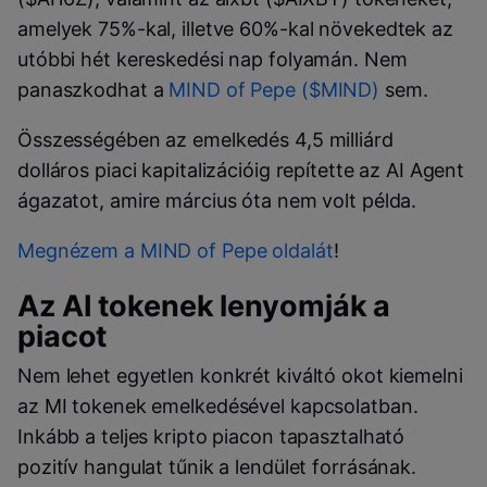
amelyek 75%-kal, illetve 60%-kal növekedtek az
utóbbi hét kereskedési nap folyamán. Nem
panaszkodhat a
MIND of Pepe ($MIND)
sem.
Összességében az emelkedés 4,5 milliárd
dolláros piaci kapitalizációig repítette az AI Agent
ágazatot, amire március óta nem volt példa.
Megnézem a MIND of Pepe oldalát
!
Az AI tokenek lenyomják a
piacot
Nem lehet egyetlen konkrét kiváltó okot kiemelni
az MI tokenek emelkedésével kapcsolatban.
Inkább a teljes kripto piacon tapasztalható
pozitív hangulat tűnik a lendület forrásának.