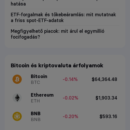
hatása
ETF-forgalmak és tőkebeáramlás: mit mutatnak
a friss spot-ETF-adatok
Megfigyelhető piacok: mit árul el egymillió
focifogadás?
Bitcoin és kriptovaluta árfolyamok
Bitcoin
-0.14%
$64,364.48
BTC
Ethereum
-0.02%
$1,903.34
ETH
BNB
-0.20%
$593.16
BNB