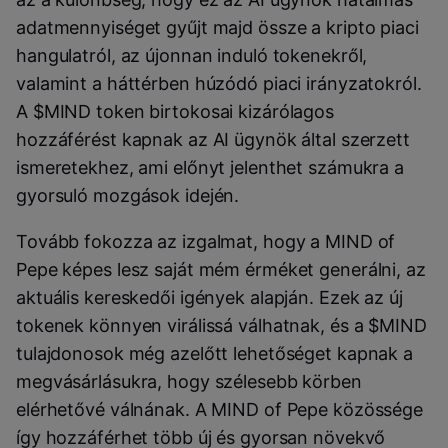
adatmennyiséget gyűjt majd össze a kripto piaci
hangulatról, az újonnan induló tokenekről,
valamint a háttérben húzódó piaci irányzatokról.
A $MIND token birtokosai kizárólagos
hozzáférést kapnak az AI ügynök által szerzett
ismeretekhez, ami előnyt jelenthet számukra a
gyorsuló mozgások idején.
Tovább fokozza az izgalmat, hogy a MIND of
Pepe képes lesz saját mém érméket generálni, az
aktuális kereskedői igények alapján. Ezek az új
tokenek könnyen virálissá válhatnak, és a $MIND
tulajdonosok még azelőtt lehetőséget kapnak a
megvásárlásukra, hogy szélesebb körben
elérhetővé válnának. A MIND of Pepe közössége
így hozzáférhet több új és gyorsan növekvő