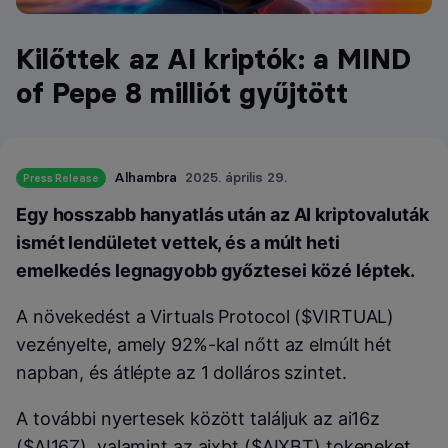
Kilőttek az AI kriptók: a MIND
of Pepe 8 milliót gyűjtött
Alhambra
2025. április 29.
Press Release
Egy hosszabb hanyatlás után az AI kriptovaluták
ismét lendületet vettek, és a múlt heti
emelkedés legnagyobb győztesei közé léptek.
A növekedést a Virtuals Protocol ($VIRTUAL)
vezényelte, amely 92%-kal nőtt az elmúlt hét
napban, és átlépte az 1 dolláros szintet.
A további nyertesek között találjuk az ai16z
($AI16Z), valamint az aixbt ($AIXBT) tokeneket,