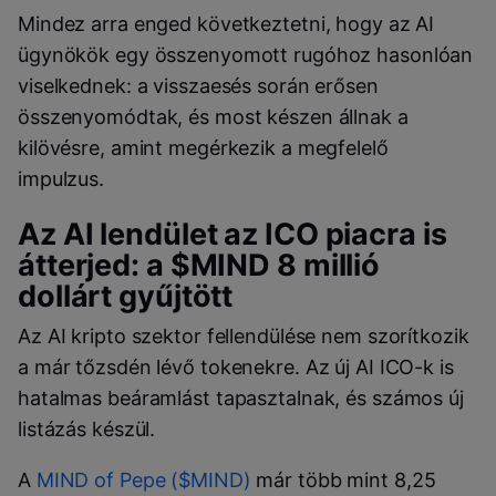
Mindez arra enged következtetni, hogy az AI
ügynökök egy összenyomott rugóhoz hasonlóan
viselkednek: a visszaesés során erősen
összenyomódtak, és most készen állnak a
kilövésre, amint megérkezik a megfelelő
impulzus.
Az AI lendület az ICO piacra is
átterjed: a $MIND 8 millió
dollárt gyűjtött
Az AI kripto szektor fellendülése nem szorítkozik
a már tőzsdén lévő tokenekre. Az új AI ICO-k is
hatalmas beáramlást tapasztalnak, és számos új
listázás készül.
A
MIND of Pepe ($MIND)
már több mint 8,25