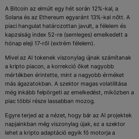
A Bitcoin az elmúlt egy hét során 12%-kal, a
Solana és az Ethereum egyaránt 13%-kal nőtt. A
piaci hangulat határozottan javult, a félelem és
kapzsiság index 52-re (semleges) emelkedett a
hónap eleji 17-ről (extrém félelem).
Mivel az AI tokenek viszonylag újnak számítanak
a kripto piacon, a korrekció őket nagyobb
mértékben érintette, mint a nagyobb érméket
más ágazatokban. A szektor magas volatilitása
még inkább felpörgeti az emelkedést, miközben a
piac többi része lassabban mozog.
Egyre terjed az a nézet, hogy bár az AI projektek
napjainkban még viszonylag újak, ez a szektor
lehet a kripto adaptáció egyik fő motorja a