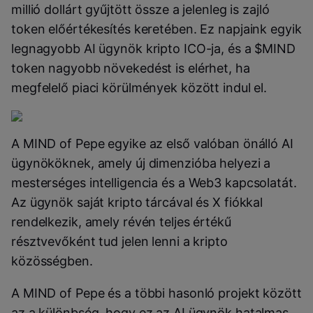
millió dollárt gyűjtött össze a jelenleg is zajló
token előértékesítés keretében. Ez napjaink egyik
legnagyobb AI ügynök kripto ICO-ja, és a $MIND
token nagyobb növekedést is elérhet, ha
megfelelő piaci körülmények között indul el.
A MIND of Pepe egyike az első valóban önálló AI
ügynököknek, amely új dimenzióba helyezi a
mesterséges intelligencia és a Web3 kapcsolatát.
Az ügynök saját kripto tárcával és X fiókkal
rendelkezik, amely révén teljes értékű
résztvevőként tud jelen lenni a kripto
közösségben.
A MIND of Pepe és a többi hasonló projekt között
az a különbség, hogy ez az AI ügynök hatalmas