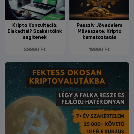
Kripto Konzultáció:
Passzív Jövedelem
Elakadtál? Szakértőink
Művészete: Kripto
segítenek
kamatoztatás
39990 Ft
19990 Ft