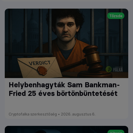
Tőzsde
Helybenhagyták Sam Bankman-
Fried 25 éves börtönbüntetését
Cryptofalka szerkesztőség • 2026. augusztus 6.