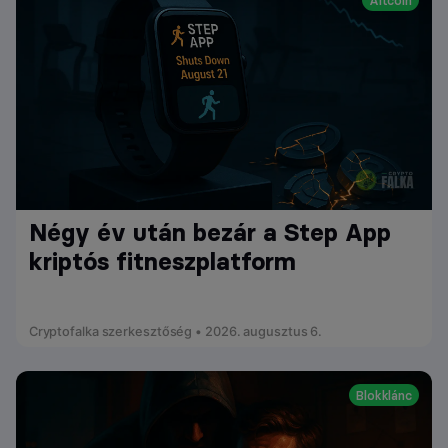
Altcoin
Négy év után bezár a Step App
kriptós fitneszplatform
Cryptofalka szerkesztőség • 2026. augusztus 6.
Blokklánc