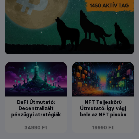
DeFi Útmutató:
NFT Teljeskörű
Decentralizált
Útmutató: Így vágj
pénzügyi stratégiák
bele az NFT piacba
34990 Ft
19990 Ft