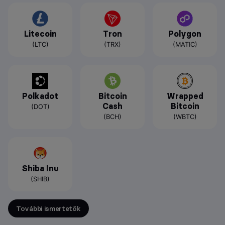
Litecoin
Tron
Polygon
(LTC)
(TRX)
(MATIC)
Polkadot
Bitcoin
Wrapped
Cash
Bitcoin
(DOT)
(BCH)
(WBTC)
Shiba Inu
(SHIB)
További ismertetők