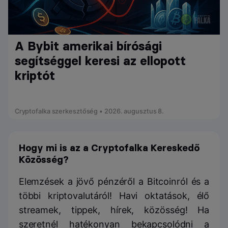
A Bybit amerikai bírósági
segítséggel keresi az ellopott
kriptót
Cryptofalka szerkesztőség • 2026. augusztus 8.
Hogy mi is az a Cryptofalka Kereskedő
Közösség?
Elemzések a jövő pénzéről a Bitcoinról és a
többi kriptovalutáról! Havi oktatások, élő
streamek, tippek, hírek, közösség! Ha
szeretnél hatékonyan bekapcsolódni a