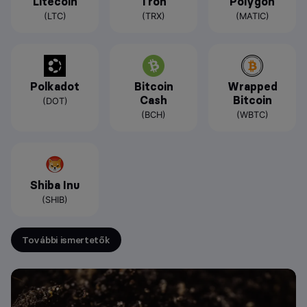
Litecoin
Tron
Polygon
(LTC)
(TRX)
(MATIC)
Polkadot
Bitcoin
Wrapped
Cash
Bitcoin
(DOT)
(BCH)
(WBTC)
Shiba Inu
(SHIB)
További ismertetők