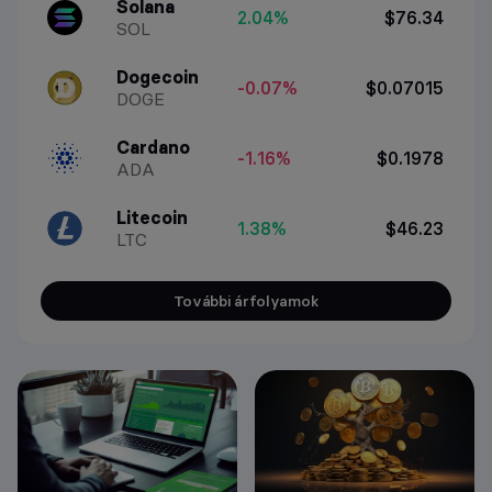
Solana
2.04%
$76.34
SOL
Dogecoin
-0.07%
$0.07015
DOGE
Cardano
-1.16%
$0.1978
ADA
Litecoin
1.38%
$46.23
LTC
További árfolyamok