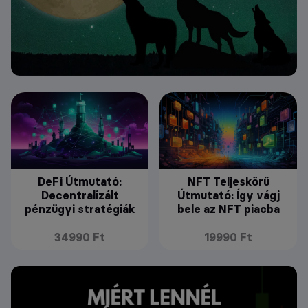
DeFi Útmutató:
NFT Teljeskörű
Decentralizált
Útmutató: Így vágj
pénzügyi stratégiák
bele az NFT piacba
34990 Ft
19990 Ft