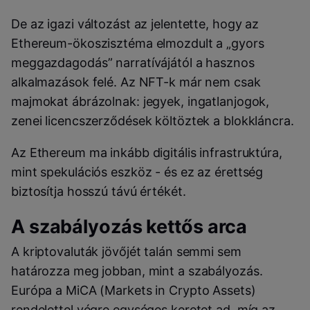
De az igazi változást az jelentette, hogy az
Ethereum-ökoszisztéma elmozdult a „gyors
meggazdagodás” narratívájától a hasznos
alkalmazások felé. Az NFT-k már nem csak
majmokat ábrázolnak: jegyek, ingatlanjogok,
zenei licencszerződések költöztek a blokkláncra.
Az Ethereum ma inkább digitális infrastruktúra,
mint spekulációs eszköz - és ez az érettség
biztosítja hosszú távú értékét.
A szabályozás kettős arca
A kriptovaluták jövőjét talán semmi sem
határozza meg jobban, mint a szabályozás.
Európa a MiCA (Markets in Crypto Assets)
rendelettel végre egységes keretet ad, míg az