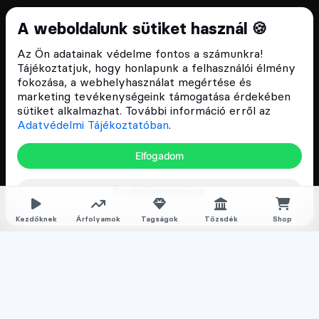
Cryptofalka 2018 óta
A weboldalunk sütiket használ 🍪
Szívünkön viseljük a blokklánc technológia
Az Ön adatainak védelme fontos a számunkra!
népszerűsítését Magyarországon, ezért 2018 óta a
Tájékoztatjuk, hogy honlapunk a felhasználói élmény
Cryptofalka célja, hogy biztosítsa a hazai közösség
fokozása, a webhelyhasználat megértése és
és vállalatok digitális oktatását és fejlődését.
marketing tevékenységeink támogatása érdekében
sütiket alkalmazhat. További információ erről az
Adatvédelmi Tájékoztatóban
.
Oldalak
Elfogadom
Hírek
További lehetőségek
Árfolyamok
Rólunk
Kezdőknek
Árfolyamok
Tagságok
Tőzsdék
Shop
Karrier
Media
Oktatás