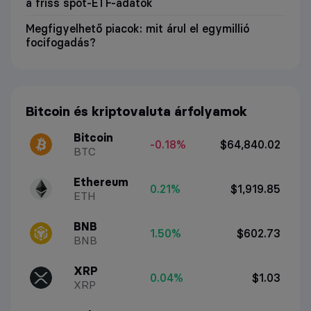
a friss spot-ETF-adatok
Megfigyelhető piacok: mit árul el egymillió
focifogadás?
Bitcoin és kriptovaluta árfolyamok
Bitcoin
-0.18%
$64,840.02
BTC
Ethereum
0.21%
$1,919.85
ETH
BNB
1.50%
$602.73
BNB
XRP
0.04%
$1.03
XRP