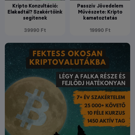
Kripto Konzultáció:
Passzív Jövedelem
Elakadtál? Szakértőink
Művészete: Kripto
segítenek
kamatoztatás
39990 Ft
19990 Ft