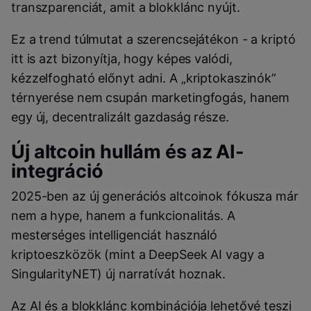
transzparenciát, amit a blokklánc nyújt.
Ez a trend túlmutat a szerencsejátékon - a kriptó
itt is azt bizonyítja, hogy képes valódi,
kézzelfogható előnyt adni. A „kriptokaszinók”
térnyerése nem csupán marketingfogás, hanem
egy új, decentralizált gazdaság része.
Új altcoin hullám és az AI-
integráció
2025-ben az új generációs altcoinok fókusza már
nem a hype, hanem a funkcionalitás. A
mesterséges intelligenciát használó
kriptoeszközök (mint a DeepSeek AI vagy a
SingularityNET) új narratívát hoznak.
Az AI és a blokklánc kombinációja lehetővé teszi