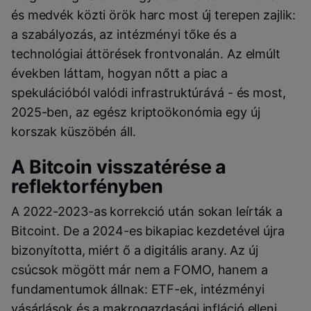
és medvék közti örök harc most új terepen zajlik:
a szabályozás, az intézményi tőke és a
technológiai áttörések frontvonalán. Az elmúlt
években láttam, hogyan nőtt a piac a
spekulációból valódi infrastruktúrává - és most,
2025-ben, az egész kriptoökonómia egy új
korszak küszöbén áll.
A Bitcoin visszatérése a
reflektorfényben
A 2022-2023-as korrekció után sokan leírták a
Bitcoint. De a 2024-es bikapiac kezdetével újra
bizonyította, miért ő a digitális arany. Az új
csúcsok mögött már nem a FOMO, hanem a
fundamentumok állnak: ETF-ek, intézményi
vásárlások és a makrogazdasági infláció elleni