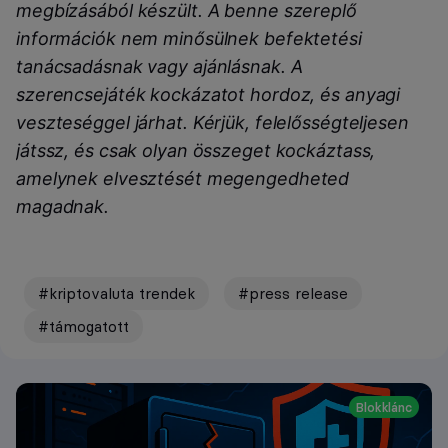
megbízásából készült. A benne szereplő
információk nem minősülnek befektetési
tanácsadásnak vagy ajánlásnak. A
szerencsejáték kockázatot hordoz, és anyagi
veszteséggel járhat. Kérjük, felelősségteljesen
játssz, és csak olyan összeget kockáztass,
amelynek elvesztését megengedheted
magadnak.
#kriptovaluta trendek
#press release
#támogatott
Blokklánc