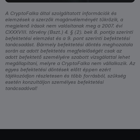
A CryptoFalka által szolgáltatott információk és
elemzések a szerzők magánvéleményét tükrözik, a
megjelenő írások nem valósítanak meg a 2007. évi
CXXXVIII. törvény (Bszt.) 4. § (2). bek 8. pontja szerinti
befektetési elemzést és a 9. pont szerinti befektetési
tanácsadást. Bármely befektetési döntés meghozatala
során az adott befektetés megfelelőségét csak az
adott befektető személyére szabott vizsgálattal lehet
megállapítani, melyre a CryptoFalka nem vállalkozik. Az
egyes befektetési döntések előtt éppen ezért
tájékozódjon részletesen és több forrásból, szükség
esetén konzultáljon személyes befektetési
tanácsadóval!