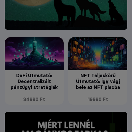
DeFi Útmutató:
NFT Teljeskörű
Decentralizált
Útmutató: Így vágj
pénzügyi stratégiák
bele az NFT piacba
34990 Ft
19990 Ft