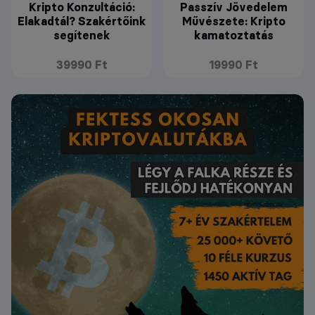
Kripto Konzultáció:
Passzív Jövedelem
Elakadtál? Szakértőink
Művészete: Kripto
segítenek
kamatoztatás
39990 Ft
19990 Ft