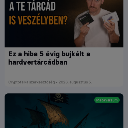
Ez a hiba 5 évig bujkált a
hardvertárcádban
Cryptofalka szerkesztőség • 2026. augusztus 5.
Metaverzum