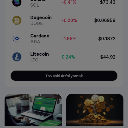
-0.41%
$73.43
SOL
Dogecoin
-0.20%
$0.06959
DOGE
Cardano
-1.55%
$0.1872
ADA
Litecoin
0.24%
$44.92
LTC
További árfolyamok