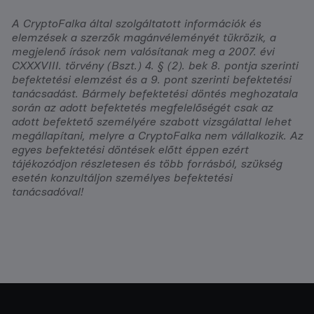
A CryptoFalka által szolgáltatott információk és
elemzések a szerzők magánvéleményét tükrözik, a
megjelenő írások nem valósítanak meg a 2007. évi
CXXXVIII. törvény (Bszt.) 4. § (2). bek 8. pontja szerinti
befektetési elemzést és a 9. pont szerinti befektetési
tanácsadást. Bármely befektetési döntés meghozatala
során az adott befektetés megfelelőségét csak az
adott befektető személyére szabott vizsgálattal lehet
megállapítani, melyre a CryptoFalka nem vállalkozik. Az
egyes befektetési döntések előtt éppen ezért
tájékozódjon részletesen és több forrásból, szükség
esetén konzultáljon személyes befektetési
tanácsadóval!