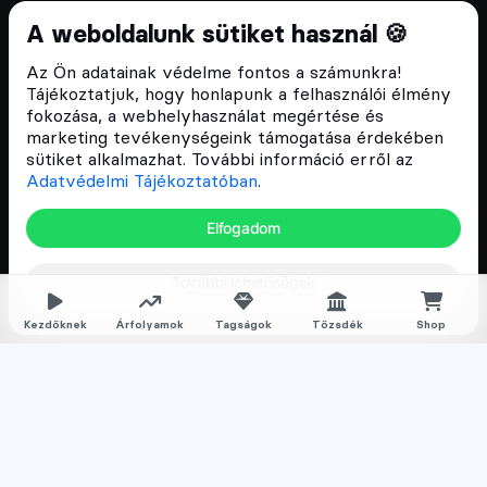
Cryptofalka 2018 óta
A weboldalunk sütiket használ 🍪
Szívünkön viseljük a blokklánc technológia
Az Ön adatainak védelme fontos a számunkra!
népszerűsítését Magyarországon, ezért 2018 óta a
Tájékoztatjuk, hogy honlapunk a felhasználói élmény
Cryptofalka célja, hogy biztosítsa a hazai közösség
fokozása, a webhelyhasználat megértése és
és vállalatok digitális oktatását és fejlődését.
marketing tevékenységeink támogatása érdekében
sütiket alkalmazhat. További információ erről az
Adatvédelmi Tájékoztatóban
.
Oldalak
Elfogadom
Hírek
További lehetőségek
Árfolyamok
Rólunk
Kezdőknek
Árfolyamok
Tagságok
Tőzsdék
Shop
Karrier
Media
Oktatás