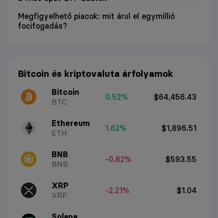
Megfigyelhető piacok: mit árul el egymillió
focifogadás?
Bitcoin és kriptovaluta árfolyamok
Bitcoin
0.52%
$64,456.43
BTC
Ethereum
1.62%
$1,896.51
ETH
BNB
-0.82%
$593.55
BNB
XRP
-2.21%
$1.04
XRP
Solana