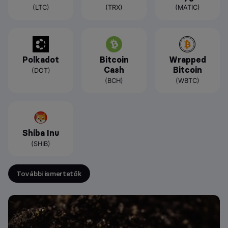
(LTC)
(TRX)
(MATIC)
Polkadot
Bitcoin
Wrapped
Cash
Bitcoin
(DOT)
(BCH)
(WBTC)
Shiba Inu
(SHIB)
További ismertetők