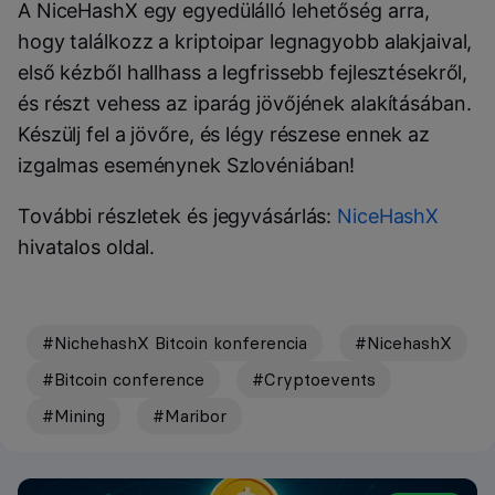
A NiceHashX egy egyedülálló lehetőség arra,
hogy találkozz a kriptoipar legnagyobb alakjaival,
első kézből hallhass a legfrissebb fejlesztésekről,
és részt vehess az iparág jövőjének alakításában.
Készülj fel a jövőre, és légy részese ennek az
izgalmas eseménynek Szlovéniában!
További részletek és jegyvásárlás:
NiceHashX
hivatalos oldal.
#NichehashX Bitcoin konferencia
#NicehashX
#Bitcoin conference
#Cryptoevents
#Mining
#Maribor