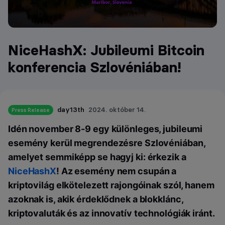
NiceHashX: Jubileumi Bitcoin
konferencia Szlovéniában!
day13th
2024. október 14.
Press Release
Idén november 8-9 egy különleges, jubileumi
esemény kerül megrendezésre Szlovéniában,
amelyet semmiképp se hagyj ki: érkezik a
NiceHashX
! Az esemény nem csupán a
kriptovilág elkötelezett rajongóinak szól, hanem
azoknak is, akik érdeklődnek a blokklánc,
kriptovaluták és az innovatív technológiák iránt.