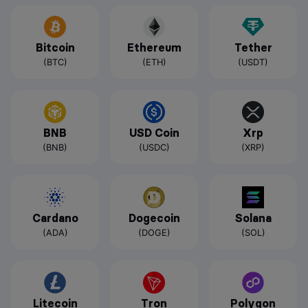
Bitcoin
Ethereum
Tether
(BTC)
(ETH)
(USDT)
BNB
USD Coin
Xrp
(BNB)
(USDC)
(XRP)
Cardano
Dogecoin
Solana
(ADA)
(DOGE)
(SOL)
Litecoin
Tron
Polygon