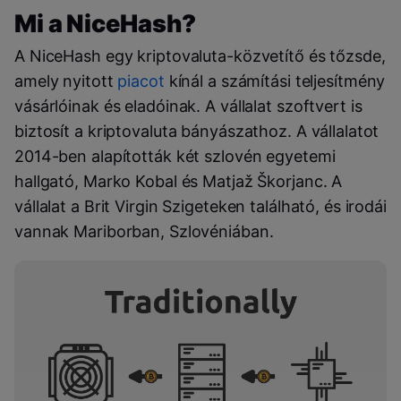
Mi a NiceHash?
A NiceHash egy kriptovaluta-közvetítő és tőzsde,
amely nyitott
piacot
kínál a számítási teljesítmény
vásárlóinak és eladóinak. A vállalat szoftvert is
biztosít a kriptovaluta bányászathoz. A vállalatot
2014-ben alapították két szlovén egyetemi
hallgató, Marko Kobal és Matjaž Škorjanc. A
vállalat a Brit Virgin Szigeteken található, és irodái
vannak Mariborban, Szlovéniában.