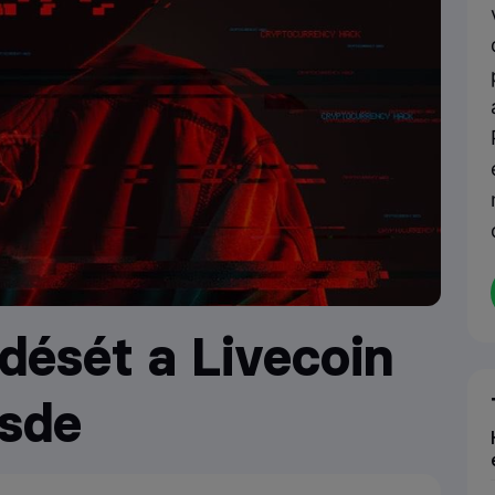
dését a Livecoin
zsde