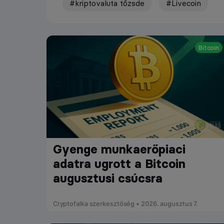
#kriptovaluta tőzsde
#Livecoin
Bitcoin
Gyenge munkaerőpiaci
adatra ugrott a Bitcoin
augusztusi csúcsra
Cryptofalka szerkesztőség • 2026. augusztus 7.