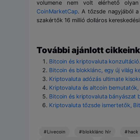
volumene nem volt elérhető olya
CoinMarketCap
. A tőzsde nagyjából a
szakértők 16 millió dolláros kereskedés
További ajánlott cikkeink
Bitcoin és kriptovaluta konzultáci
Bitcoin és blokklánc, egy új világ 
Kriptovaluta adózás ultimate kiso
Kriptovaluta és altcoin bemutatók,
Bitcoin és kriptovaluta bányászat 
Kriptovaluta tőzsde ismertetők, Bi
#Livecoin
#blokklánc hír
#hack