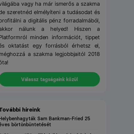
világába vagy ha már ismerős a szakma
de szeretnéd elmélyíteni a tudásodat és
profitálni a digitális pénz forradalmából,
akkor nálunk a helyed! Hiszen a
Platformról minden információt, tippet
és oktatást egy forrásból érhetsz el,
méghozzá a szakma legjobbjaitól 2018
óta!
Válassz tagságaink közül
További híreink
Helybenhagyták Sam Bankman-Fried 25
éves börtönbüntetését