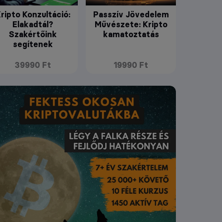
ripto Konzultáció:
Passzív Jövedelem
Elakadtál?
Művészete: Kripto
Szakértőink
kamatoztatás
segítenek
39990 Ft
19990 Ft