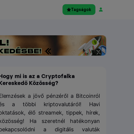
Tagságok
Hogy mi is az a Cryptofalka
Kereskedő Közösség?
Elemzések a jövő pénzéről a Bitcoinról
és a többi kriptovalutáról! Havi
oktatások, élő streamek, tippek, hírek,
közösség! Ha szeretnél hatékonyan
bekapcsolódni a digitális valuták