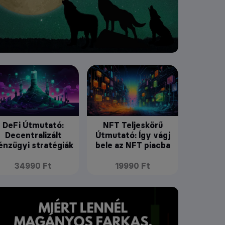
DeFi Útmutató:
NFT Teljeskörű
Decentralizált
Útmutató: Így vágj
énzügyi stratégiák
bele az NFT piacba
34990 Ft
19990 Ft