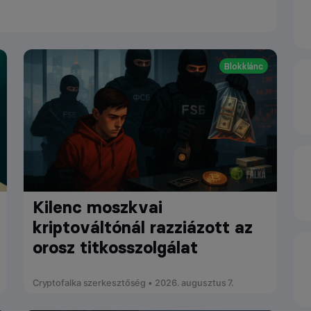
Blokklánc
Kilenc moszkvai
kriptováltónál razziázott az
orosz titkosszolgálat
Cryptofalka szerkesztőség • 2026. augusztus 7.