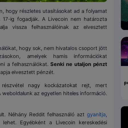
n, hogy részletes utasításokat ad a folyamat
s 17-ig fogadják. A Livecoin nem határozta
ja vissza felhasználóinak az elvesztett
ználókat, hogy sok, nem hivatalos csoport jött
zásokon, amelyek hamis információkat
ni a felhasználókat.
Senki ne utaljon pénzt
pja elvesztett pénzét.
p
részvétel nagy kockázatokat rejt, mert
A weboldalunk az egyetlen hiteles információ.
ult. Néhány Reddit felhasználó azt
gyanítja
,
s lehet. Egyébként a Livecoin kereskedési