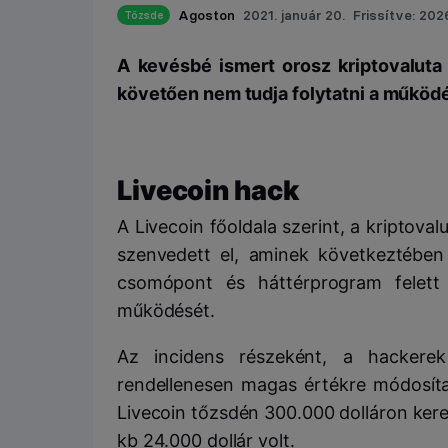
Agoston
2021. január 20.
Frissítve: 2026
Tőzsde
A kevésbé ismert orosz kriptovaluta
követően nem tudja folytatni a működ
Livecoin hack
A Livecoin főoldala szerint, a kripto
szenvedett el, aminek következtében 
csomópont és háttérprogram felett a
működését.
Az incidens részeként, a hackerek 
rendellenesen magas értékre módosítan
Livecoin tőzsdén 300.000 dolláron ker
kb 24.000 dollár volt.