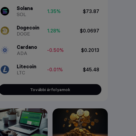
Solana
1.35%
$73.87
SOL
Dogecoin
1.28%
$0.0697
DOGE
Cardano
-0.50%
$0.2013
ADA
Litecoin
-0.01%
$45.48
LTC
További árfolyamok