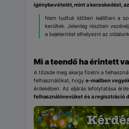
igénybevételét, mint a kereskedést, az
Nem tudtuk időben leállítani a sz
kerültek. Jelenleg részben vezére
a bejelentést elhelyezni az oldalunk
Mi a teendő ha érintett v
A tőzsde meg akarja fizetni a felhaszná
felhasználókat, hogy
e-mailben vegyék 
érdekében. Az eljárás lefolytatása ér
felhasználónevüket és a regisztráció 