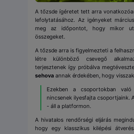
A tőzsde ígéretet tett arra vonatkozóa
lefolytatásához. Az igényeket márciu
meg az időpontot, hogy mikor utal
összegeket.
A tőzsde arra is figyelmezteti a felhas
létre különböző csevegő alkalma
terjesztenek így próbálva megtéveszte
sehova
annak érdekében, hogy visszaka
Ezekben a csoportokban való 
nincsenek ilyesfajta csoportjaink. 
- áll a platformon.
A hivatalos rendőrségi eljárás megind
hogy egy klasszikus kilépési átveré