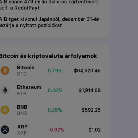
A Binance 473 millió dolláros kártérítésért
perli a RedotPayt
A Bitget kivonul Japánból, december 31-én
lezárja a nyitott pozíciókat
Bitcoin és kriptovaluta árfolyamok
Bitcoin
0.79%
$64,920.45
BTC
Ethereum
0.46%
$1,914.68
ETH
BNB
0.25%
$592.25
BNB
XRP
-0.92%
$1.02
XRP