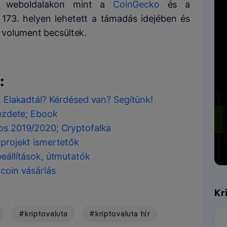
n weboldalakon mint a
CoinGecko
és a
 173. helyen lehetett a támadás idejében és
i volument becsültek.
:
ó. Elakadtál? Kérdésed van? Segítünk!
kezdete; Ebook
kos 2019/2020; Cryptofalka
 projekt ismertetők
beállítások, útmutatók
tcoin vásárlás
Kr
#kriptovaluta
#kriptovaluta hír