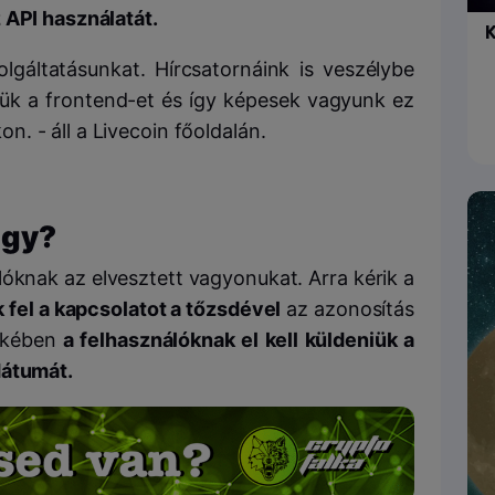
 API használatát.
K
olgáltatásunkat. Hírcsatornáink is veszélybe
ljük a frontend-et és így képesek vagyunk ez
on. - áll a Livecoin főoldalán.
agy?
lóknak az elvesztett vagyonukat. Arra kérik a
fel a kapcsolatot a tőzsdével
az azonosítás
dekében
a felhasználóknak el kell küldeniük a
dátumát.