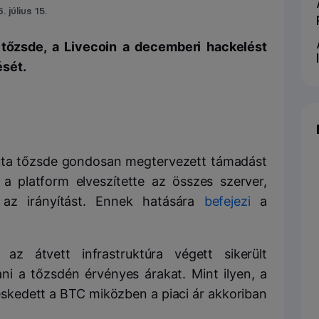
. július 15.
 tőzsde, a Livecoin a decemberi hackelést
ését.
valuta tőzsde gondosan megtervezett támadást
a platform elveszítette az összes szerver,
z irányítást.
Ennek hatására
befejezi
a
az átvett infrastruktúra végett sikerült
i a tőzsdén érvényes árakat. Mint ilyen, a
eskedett a BTC miközben a piaci ár akkoriban