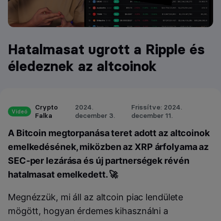
Hatalmasat ugrott a Ripple és
éledeznek az altcoinok
Crypto
2024.
Frissítve: 2024.
Videó
Falka
december 3.
december 11.
A Bitcoin megtorpanása teret adott az altcoinok
emelkedésének, miközben az XRP árfolyama az
SEC-per lezárása és új partnerségek révén
hatalmasat emelkedett. 🚀
Megnézzük, mi áll az altcoin piac lendülete
mögött, hogyan érdemes kihasználni a