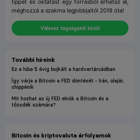
tippet és oktatást egy forrásból érhetsz el,
méghozzá a szakma legjobbjaitól 2018 óta!
Válassz tagságaink közül
További híreink
Ez a hiba 5 évig bujkált a hardvertárcádban
Így várja a Bitcoin a FED döntését - Irán, olajár,
chippánik
Mit hozhat az új FED elnök a Bitcoin és a
tőzsdék számára?
Bitcoin és kriptovaluta árfolyamok