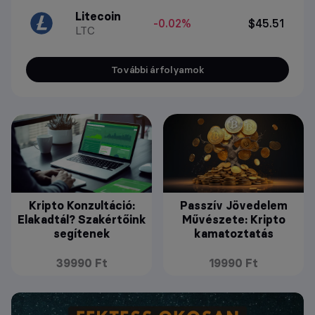
Litecoin
-0.02%
$45.51
LTC
További árfolyamok
Kripto Konzultáció:
Passzív Jövedelem
Elakadtál? Szakértőink
Művészete: Kripto
segítenek
kamatoztatás
39990 Ft
19990 Ft