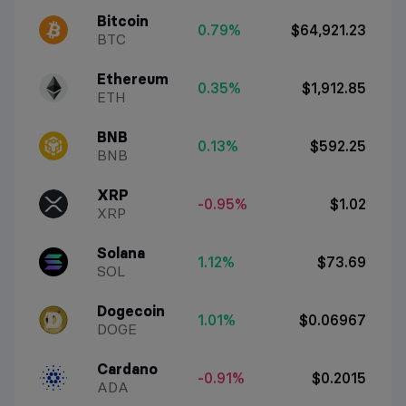
Bitcoin
0.79%
$64,921.23
BTC
Ethereum
0.35%
$1,912.85
ETH
BNB
0.13%
$592.25
BNB
XRP
-0.95%
$1.02
XRP
Solana
1.12%
$73.69
SOL
Dogecoin
1.01%
$0.06967
DOGE
Cardano
-0.91%
$0.2015
ADA