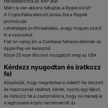
felrobbantotta az XRP árát
Miért is van ekkora felhajtás a Ripple körül?
A Cryptofalka elemzői június óta a Ripplet
promózzák
Lehetséges profitrealizálás, avagy hogyan szúrd
ki a csúcsokat
Fiat on-ramp jön a Coinbase felhasználóknak az
Apple Pay-en keresztül
Közel 20 ezer Bitcoint mozgatott meg az USA
Kérdezz nyugodtan és iratkozz
fel
Köszönjük, hogy megnézted a videót! Ha tetszett
és hasznosnak találtad, kérlek, nyomj egy lájkot,
és iratkozz fel a csatornánkra, hogy ne maradj le
a legfrissebb kripto tartalmakról! 👍