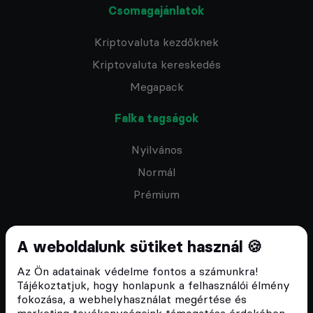
Csomagajánlatok
Kriptovaluta kezdőknek
Kriptovaluta kereskedés
Megapack
Falka tagságok
Nyilvános
Normál
Prémium
A weboldalunk sütiket használ 🍪
Az Ön adatainak védelme fontos a számunkra!
Feliratkozom a hírlevélre
Tájékoztatjuk, hogy honlapunk a felhasználói élmény
fokozása, a webhelyhasználat megértése és