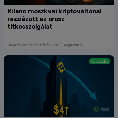
Kilenc moszkvai kriptováltónál
razziázott az orosz
titkosszolgálat
Cryptofalka szerkesztőség • 2026. augusztus 7.
Kereskedés