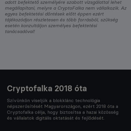
adott befektető személyére szabott vizsgálattal lehet
megállapítani, melyre a CryptoFalka nem vállalkozik. Az
egyes befektetési döntések előtt éppen ezért
tájékozódjon részletesen és több forrásból, szükség
esetén konzultáljon személyes befektetési
tanácsadóval!
Cryptofalka 2018 óta
Szívünkön viseljük a blokklánc technológia
népszerűsítését Magyarországon, ezért 2018 óta a
Cryptofalka célja, hogy biztosítsa a hazai közösség
és vállalatok digitális oktatását és fejlődését.