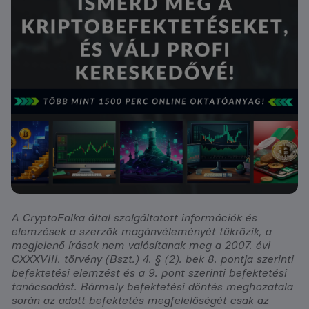
A CryptoFalka által szolgáltatott információk és
elemzések a szerzők magánvéleményét tükrözik, a
megjelenő írások nem valósítanak meg a 2007. évi
CXXXVIII. törvény (Bszt.) 4. § (2). bek 8. pontja szerinti
befektetési elemzést és a 9. pont szerinti befektetési
tanácsadást. Bármely befektetési döntés meghozatala
során az adott befektetés megfelelőségét csak az