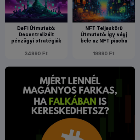
DeFi Útmutató:
NFT Teljeskörű
Decentralizált
Útmutató: Így vágj
pénzügyi stratégiák
bele az NFT piacba
34990 Ft
19990 Ft