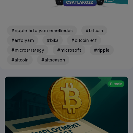
#ripple árfolyam emelkedés
#bitcoin
#árfolyam
#bika
#bitcoin etf
#microstrategy
#microsoft
#ripple
#altcoin
#altseason
Bitcoin