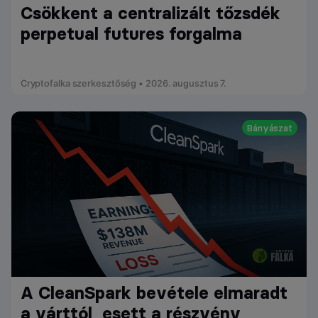
Csökkent a centralizált tőzsdék
perpetual futures forgalma
Cryptofalka szerkesztőség • 2026. augusztus 7.
Bányászat
A CleanSpark bevétele elmaradt
a várttól, esett a részvény