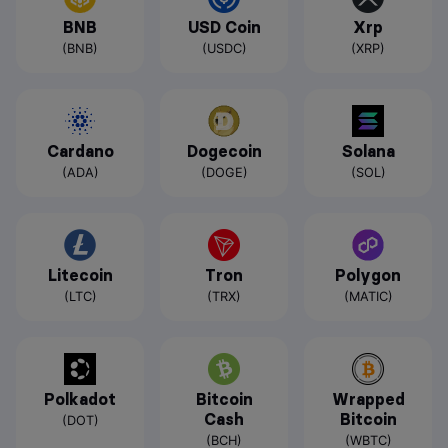
BNB
USD Coin
Xrp
(BNB)
(USDC)
(XRP)
Cardano
Dogecoin
Solana
(ADA)
(DOGE)
(SOL)
Litecoin
Tron
Polygon
(LTC)
(TRX)
(MATIC)
Polkadot
Bitcoin
Wrapped
Cash
Bitcoin
(DOT)
(BCH)
(WBTC)