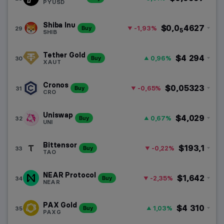
PYUSD
Shiba Inu
$0,0
4627
-1,93%
29
Buy
5
SHIB
Tether Gold
$4 294
0,96%
30
Buy
XAUT
Cronos
$0,05323
-0,65%
31
Buy
CRO
Uniswap
$4,029
0,67%
32
Buy
UNI
Bittensor
$193,1
-0,22%
33
Buy
TAO
NEAR Protocol
$1,642
-2,35%
34
Buy
NEAR
PAX Gold
$4 310
1,03%
35
Buy
PAXG