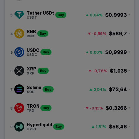
HUF
Layer-1 láncok
Magyar forint
Tether USDt
$0,9993
0,04%
3
Buy
USDT
Layer-2 láncok
BNB
$589,7
-0,59%
4
Buy
Memecoinok
BNB
USDC
DeFi
$0,9999
0,00%
5
Buy
USDC
RWA
XRP
$1,035
-0,76%
6
Buy
XRP
AI kriptovaluták
Solana
$73,64
0,54%
7
Buy
SOL
DePIN
TRON
$0,3266
-0,15%
8
Buy
TRX
Hyperliquid
$56,46
1,51%
9
Buy
HYPE