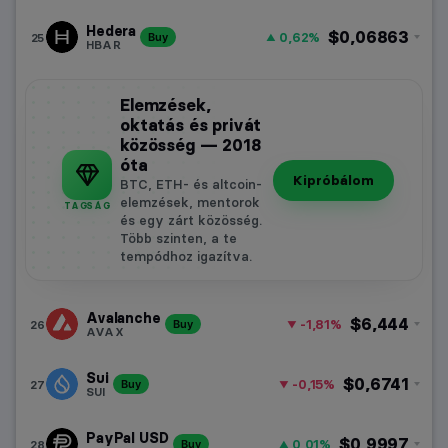
Hedera
$0,06863
0,62%
25
Buy
HBAR
Elemzések,
oktatás és privát
közösség — 2018
óta
Kipróbálom
BTC, ETH- és altcoin-
elemzések, mentorok
TAGSÁG
és egy zárt közösség.
Több szinten, a te
tempódhoz igazítva.
Avalanche
$6,444
-1,81%
26
Buy
AVAX
Sui
$0,6741
-0,15%
27
Buy
SUI
PayPal USD
$0,9997
0,01%
28
Buy