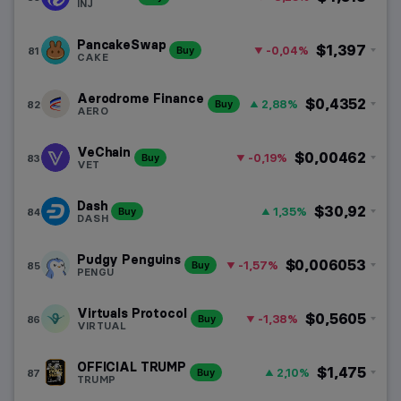
INJ
PancakeSwap
$1,397
-0,04%
81
Buy
CAKE
Aerodrome Finance
$0,4352
2,88%
82
Buy
AERO
VeChain
$0,00462
-0,19%
83
Buy
VET
Dash
$30,92
1,35%
84
Buy
DASH
Pudgy Penguins
$0,006053
-1,57%
85
Buy
PENGU
Virtuals Protocol
$0,5605
-1,38%
86
Buy
VIRTUAL
OFFICIAL TRUMP
$1,475
2,10%
87
Buy
TRUMP