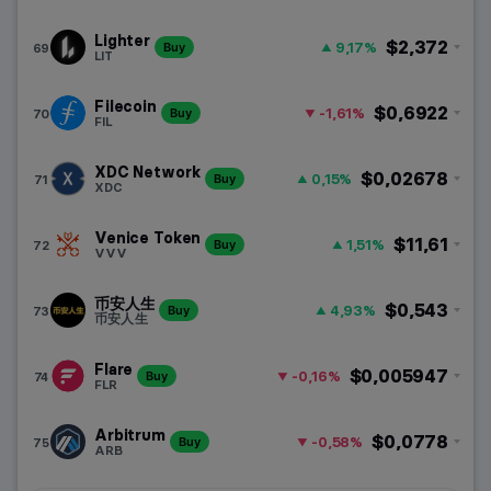
Lighter
$2,372
9,17%
69
Buy
LIT
Filecoin
$0,6922
-1,61%
70
Buy
FIL
XDC Network
$0,02678
0,15%
71
Buy
XDC
Venice Token
$11,61
1,51%
72
Buy
VVV
币安人生
$0,543
4,93%
73
Buy
币安人生
Flare
$0,005947
-0,16%
74
Buy
FLR
Arbitrum
$0,0778
-0,58%
75
Buy
ARB