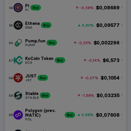
Pi
$0,08689
-4,38%
54
Buy
PI
Ethena
$0,09577
4,80%
55
Buy
ENA
Pump.fun
$0,002296
-0,25%
56
Buy
PUMP
KuCoin Token
$6,573
-0,14%
57
Buy
KCS
JUST
$0,1054
-0,07%
58
Buy
JST
Stable
$0,03235
-1,58%
59
Buy
STABLE
Polygon (prev.
$0,07608
0,98%
60
MATIC)
Buy
POL