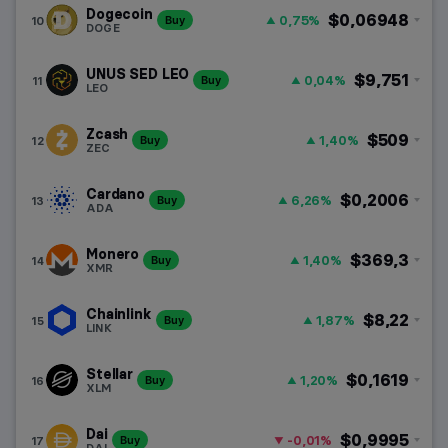
Dogecoin
$0,06948
0,75%
10
Buy
DOGE
UNUS SED LEO
$9,751
0,04%
11
Buy
LEO
Zcash
$509
1,40%
12
Buy
ZEC
Cardano
$0,2006
6,26%
13
Buy
ADA
Monero
$369,3
1,40%
14
Buy
XMR
Chainlink
$8,22
1,87%
15
Buy
LINK
Stellar
$0,1619
1,20%
16
Buy
XLM
Dai
$0,9995
-0,01%
17
Buy
DAI