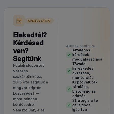
KONZULTÁCIÓ
Elakadtál?
Kérdésed
AMIBEN SEGÍTÜNK
van?
Általános
kérdések
Segítünk
megválaszolása
Tőzsdei
Foglalj időpontot
kereskedés
veterán
oktatása,
szakértőinkhez.
mentorálás
2018 óta segítjük a
Kriptovaluták
tárolása,
magyar kriptós
biztonság és
közösséget —
adózás
most minden
Stratégia a te
kérdésedre
céljaidhoz
igazítva
válaszolunk, a te