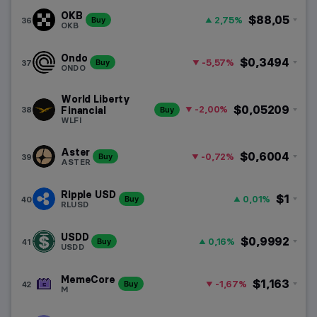
OKB
$88,05
2,75%
36
Buy
OKB
Ondo
$0,3494
-5,57%
37
Buy
ONDO
World Liberty
$0,05209
-2,00%
38
Financial
Buy
WLFI
Aster
$0,6004
-0,72%
39
Buy
ASTER
Ripple USD
$1
0,01%
40
Buy
RLUSD
USDD
$0,9992
0,16%
41
Buy
USDD
MemeCore
$1,163
-1,67%
42
Buy
M