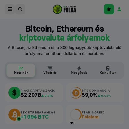
Bitcoin, Ethereum és
kriptovaluta árfolyamok
A Bitcoin, az Ethereum és a 300 legnagyobb kriptovaluta élő
árfolyama forintban, dollárban és euróban.
Metrikák
Vásárlás
Mozgások
Kalkulátor
$
PIACI KAPITALIZÁCIÓ
BTC DOMINANCIA
$2 207B
59,0%
▲ 0,31%
▲ 0,02%
BTC ETF BEÁRAMLÁS
FEAR & GREED
+1 994 BTC
Félelem
39