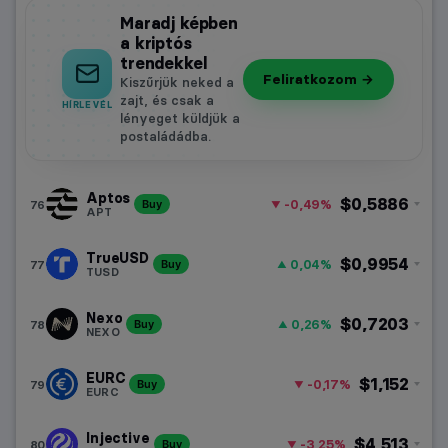
Maradj képben
a kriptós
trendekkel
Feliratkozom →
Kiszűrjük neked a
zajt, és csak a
HÍRLEVÉL
lényeget küldjük a
postaládádba.
Aptos
$0,5886
-0,49%
76
Buy
APT
TrueUSD
$0,9954
0,04%
77
Buy
TUSD
Nexo
$0,7203
0,26%
78
Buy
NEXO
EURC
$1,152
-0,17%
79
Buy
EURC
Injective
$4,513
-3,25%
80
Buy