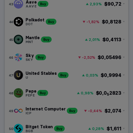
Aave
$90,72
2,93%
43
Buy
AAVE
Polkadot
$0,8128
-1,82%
44
Buy
DOT
Mantle
$0,4113
2,01%
45
Buy
MNT
Sky
$0,05496
-2,52%
46
Buy
SKY
United Stables
$0,9994
0,03%
47
Buy
U
Pepe
$0,0
2823
0,98%
48
Buy
5
PEPE
Internet Computer
$2,074
-0,44%
49
Buy
ICP
Bitget Token
$1,611
0,28%
50
Buy
BGB