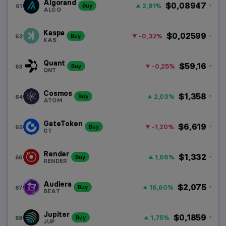
Algorand
$0,08947
2,81%
61
Buy
ALGO
Kaspa
$0,02599
-0,32%
62
Buy
KAS
Quant
$59,16
-0,25%
63
Buy
QNT
Cosmos
$1,358
2,03%
64
Buy
ATOM
GateToken
$6,619
-1,20%
65
Buy
GT
Render
$1,332
1,06%
66
Buy
RENDER
Audiera
$2,075
16,60%
67
Buy
BEAT
Jupiter
$0,1859
1,75%
68
Buy
JUP