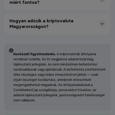
miért fontos?
Hogyan adózik a kriptovaluta
Magyarországon?
Kockázati figyelmeztetés.
A kriptovaluták árfolyama
rendkívül volatilis. Az itt megjelenő adatok kizárólag
tájékoztató jellegűek, és nem minősülnek befektetési
tanácsadásnak vagy ajánlásnak. A befektetés a befektetett
tőke részleges vagy teljes elvesztésével járhat — csak
olyan összeget kockáztass, amelynek elvesztését
megengedheted magadnak. Az árfolyamadatokat a
CoinMarketCap szolgáltatja, percenként frissülve; az
adatok tájékoztató jellegűek, pontosságukért felelősséget
nem vállalunk.