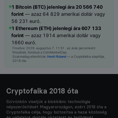
1 Bitcoin (BTC) jelenlegi ára
20 566 740
forint
— azaz
64 829
amerikai dollár vagy
56 231
euró.
1 Ethereum (ETH) jelenlegi ára
607 133
forint
— azaz
1914
amerikai dollár vagy
1660
euró.
Frissítve:
2026. augusztus 7. 11:51
· az árak percenként
frissülnek, forrásuk a CoinMarketCap.
Szakmailag ellenőrizte:
Honti Roland
— a Cryptofalka alapítója,
2018 óta.
Cryptofalka 2018 óta
Szívünkön viseljük a blokklánc technológia
népszerűsítését Magyarországon, ezért 2018 óta a
Cryptofalka célja, hogy biztosítsa a hazai közösség
és vállalatok digitális oktatását és fejlődését.