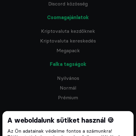
Discord közösség
Csomagajánlatok
Kriptovaluta kezdőknek
Kriptovaluta kereskedés
Megapack
Falka tagságok
Nyilvános
Normál
Prémium
A weboldalunk sütiket használ 🍪
Az Ön adatainak védelme fontos a számunkra!
Feliratkozom a hírlevélre