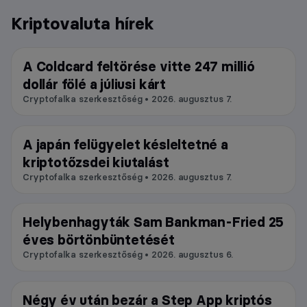
Kriptovaluta hírek
A Coldcard feltörése vitte 247 millió
Tárca
dollár fölé a júliusi kárt
Cryptofalka szerkesztőség • 2026. augusztus 7.
A japán felügyelet késleltetné a
Kereskedés
kriptotőzsdei kiutalást
Cryptofalka szerkesztőség • 2026. augusztus 7.
Helybenhagyták Sam Bankman-Fried 25
Tőzsde
éves börtönbüntetését
Cryptofalka szerkesztőség • 2026. augusztus 6.
Négy év után bezár a Step App kriptós
Altcoin