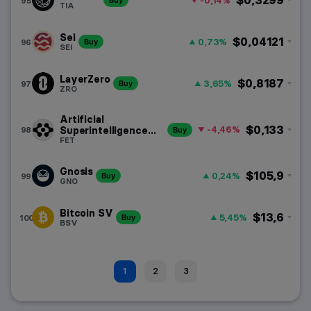
$0,3299
-0,14%
95
Buy
TIA
Sei
$0,04121
0,73%
96
Buy
SEI
LayerZero
$0,8187
3,65%
97
Buy
ZRO
Artificial
$0,133
-4,46%
98
Superintelligence
Buy
Alliance
FET
Gnosis
$105,9
0,24%
99
Buy
GNO
Bitcoin SV
$13,6
5,45%
100
Buy
BSV
1
2
3