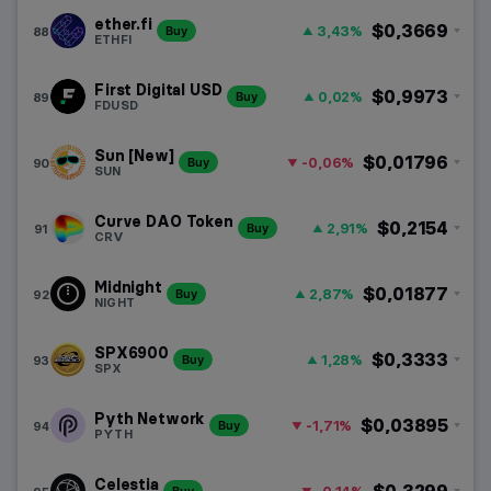
ether.fi
$0,3669
3,43%
88
Buy
ETHFI
First Digital USD
$0,9973
0,02%
89
Buy
FDUSD
Sun [New]
$0,01796
-0,06%
90
Buy
SUN
Curve DAO Token
$0,2154
2,91%
91
Buy
CRV
Midnight
$0,01877
2,87%
92
Buy
NIGHT
SPX6900
$0,3333
1,28%
93
Buy
SPX
Pyth Network
$0,03895
-1,71%
94
Buy
PYTH
Celestia