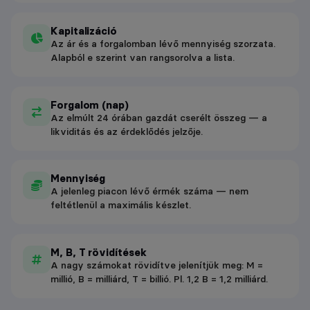
Kapitalizáció
Az ár és a forgalomban lévő mennyiség szorzata.
Alapból e szerint van rangsorolva a lista.
Forgalom (nap)
Az elmúlt 24 órában gazdát cserélt összeg — a
likviditás és az érdeklődés jelzője.
Mennyiség
A jelenleg piacon lévő érmék száma — nem
feltétlenül a maximális készlet.
M, B, T rövidítések
A nagy számokat rövidítve jelenítjük meg: M =
millió, B = milliárd, T = billió. Pl. 1,2 B = 1,2 milliárd.