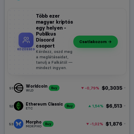
Több ezer
magyar kriptós
egy helyen -
Publikus
Discord
Csatlakozom →
csoport
KÖZÖSSÉG
Kérdezz, oszd meg
a meglátásaidat,
tanulj a Falkától —
mindezt ingyen.
Worldcoin
$0,3035
-0,79%
51
Buy
WLD
Ethereum Classic
$6,513
1,54%
52
Buy
ETC
Morpho
$1,876
-1,02%
53
Buy
MORPHO