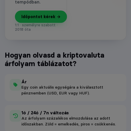
tempódban.
Időpontot kérek →
1:1 · személyre szabott ·
2018 óta
Hogyan olvasd a kriptovaluta
árfolyam táblázatot?
Ár
Egy coin aktuális egységára a kiválasztott
pénznemben (USD, EUR vagy HUF).
1ó / 24ó / 7n változás
Az árfolyam százalékos elmozdulása az adott
időszakban. Zöld = emelkedés, piros = csökkenés.