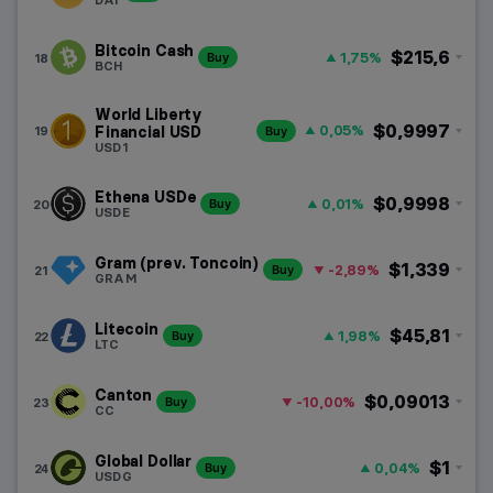
Bitcoin Cash
$215,6
1,75%
18
Buy
BCH
World Liberty
$0,9997
0,05%
19
Financial USD
Buy
USD1
Ethena USDe
$0,9998
0,01%
20
Buy
USDE
Gram (prev. Toncoin)
$1,339
-2,89%
21
Buy
GRAM
Litecoin
$45,81
1,98%
22
Buy
LTC
Canton
$0,09013
-10,00%
23
Buy
CC
Global Dollar
$1
0,04%
24
Buy
USDG