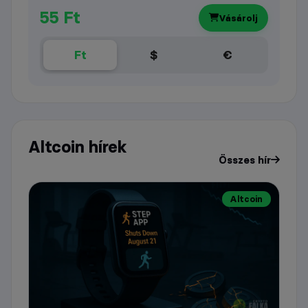
55 Ft
Vásárolj
Ft
$
€
Altcoin hírek
Összes hír
Altcoin