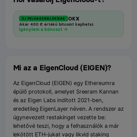
OKX
ÚJ FELHASZNÁLÓKNAK
Akár 400 € értékű bitcoint kaphatsz
Igénylem a bónuszt
Mi az a EigenCloud (EIGEN)?
Az EigenCloud (EIGEN) egy Ethereumra
épülő protokoll, amelyet Sreeram Kannan
és az Eigen Labs indított 2021-ben,
eredetileg EigenLayer néven. A rendszer az
úgynevezett restakinget vezette be:
lehetővé teszi, hogy a felhasználók a már
lekötött ETH-jukat vagy likvid staking