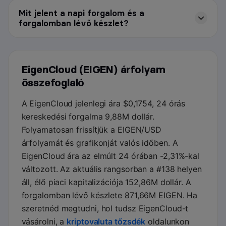
Mit jelent a napi forgalom és a
forgalomban lévő készlet?
EigenCloud (EIGEN) árfolyam
összefoglaló
A EigenCloud jelenlegi ára $0,1754, 24 órás
kereskedési forgalma 9,88M dollár.
Folyamatosan frissítjük a EIGEN/USD
árfolyamát és grafikonját valós időben. A
EigenCloud ára az elmúlt 24 órában -2,31%-kal
változott. Az aktuális rangsorban a #138 helyen
áll, élő piaci kapitalizációja 152,86M dollár. A
forgalomban lévő készlete 871,66M EIGEN. Ha
szeretnéd megtudni, hol tudsz EigenCloud-t
vásárolni, a
kriptovaluta tőzsdék
oldalunkon