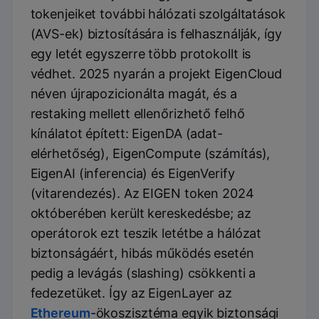
tokenjeiket további hálózati szolgáltatások
(AVS-ek) biztosítására is felhasználják, így
egy letét egyszerre több protokollt is
védhet. 2025 nyarán a projekt EigenCloud
néven újrapozicionálta magát, és a
restaking mellett ellenőrizhető felhő
kínálatot épített: EigenDA (adat-
elérhetőség), EigenCompute (számítás),
EigenAI (inferencia) és EigenVerify
(vitarendezés). Az EIGEN token 2024
októberében került kereskedésbe; az
operátorok ezt teszik letétbe a hálózat
biztonságáért, hibás működés esetén
pedig a levágás (slashing) csökkenti a
fedezetüket. Így az EigenLayer az
Ethereum
-ökoszisztéma egyik biztonsági