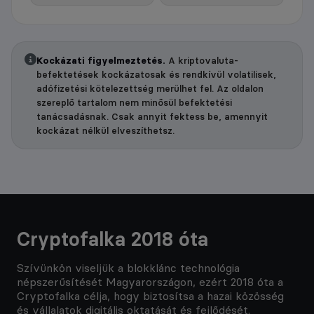
Kockázati figyelmeztetés.
A kriptovaluta-
befektetések kockázatosak és rendkívül volatilisek,
adófizetési kötelezettség merülhet fel. Az oldalon
szereplő tartalom nem minősül befektetési
tanácsadásnak. Csak annyit fektess be, amennyit
kockázat nélkül elveszíthetsz.
Cryptofalka 2018 óta
Szívünkön viseljük a blokklánc technológia
népszerűsítését Magyarországon, ezért 2018 óta a
Cryptofalka célja, hogy biztosítsa a hazai közösség
és vállalatok digitális oktatását és fejlődését.