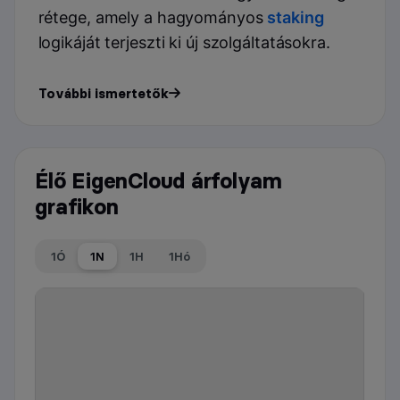
rétege, amely a hagyományos
staking
logikáját terjeszti ki új szolgáltatásokra.
További ismertetők
Élő EigenCloud árfolyam
grafikon
1Ó
1N
1H
1Hó