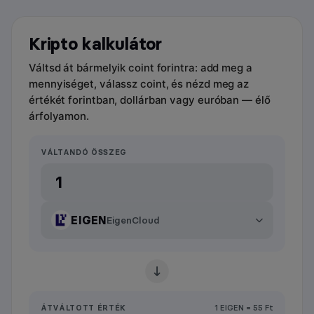
Kripto kalkulátor
Váltsd át bármelyik coint forintra: add meg a
mennyiséget, válassz coint, és nézd meg az
értékét forintban, dollárban vagy euróban — élő
árfolyamon.
VÁLTANDÓ ÖSSZEG
EIGEN
EigenCloud
ÁTVÁLTOTT ÉRTÉK
1 EIGEN = 55 Ft