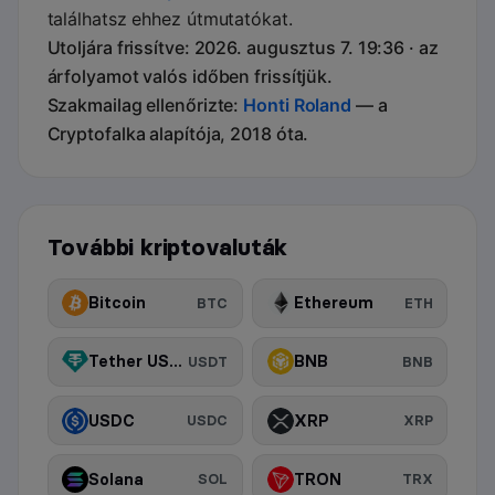
találhatsz ehhez útmutatókat.
Utoljára frissítve: 2026. augusztus 7. 19:36 · az
árfolyamot valós időben frissítjük.
Szakmailag ellenőrizte:
Honti Roland
— a
Cryptofalka alapítója, 2018 óta.
További kriptovaluták
Bitcoin
Ethereum
BTC
ETH
Tether USDt
BNB
USDT
BNB
USDC
XRP
USDC
XRP
Solana
TRON
SOL
TRX