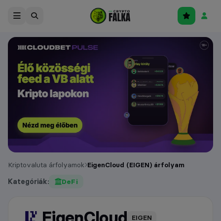
Kriptovaluta árfolyamok
EigenCloud (EIGEN) árfolyam
Kategóriák:
DeFi
EigenCloud
árfolyam
EIGEN