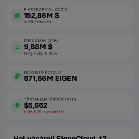
PIACI KAPITALIZÁCIÓ
EigenCloud piaci adatok
152,86M $
#138 helyezés
FORGALOM (24H)
9,88M $
Forg./Kap. 6,46%
ELÉRHETŐ KÉSZLET
871,66M EIGEN
TÖRTÉNELMI CSÚCS (ATH)
$5,652
96,90% a csúcstól
Hol vásárolj EigenCloud-t?