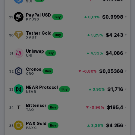
SUI
PayPal USD
$0,9998
0,01%
29
Buy
PYUSD
Tether Gold
$4 243
3,29%
30
Buy
XAUT
Uniswap
$4,086
4,33%
31
Buy
UNI
Cronos
$0,05368
-0,80%
32
Buy
CRO
NEAR Protocol
$1,716
0,95%
33
Buy
NEAR
Bittensor
$195,4
-0,96%
34
Buy
TAO
PAX Gold
$4 256
3,36%
35
Buy
PAXG