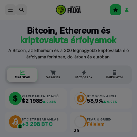
Bitcoin, Ethereum és
kriptovaluta árfolyamok
A Bitcoin, az Ethereum és a 300 legnagyobb kriptovaluta élő
árfolyama forintban, dollárban és euróban.
Metrikák
Vásárlás
Mozgások
Kalkulátor
$
PIACI KAPITALIZÁCIÓ
BTC DOMINANCIA
$2 198B
58,9%
▲ 0,45%
▲ 0,08%
BTC ETF BEÁRAMLÁS
FEAR & GREED
+3 298 BTC
Félelem
39