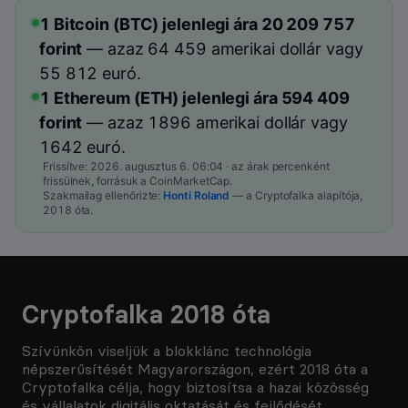
1 Bitcoin (BTC) jelenlegi ára
20 209 757
forint
— azaz
64 459
amerikai dollár vagy
55 812
euró.
1 Ethereum (ETH) jelenlegi ára
594 409
forint
— azaz
1896
amerikai dollár vagy
1642
euró.
Frissítve:
2026. augusztus 6. 06:04
· az árak percenként
frissülnek, forrásuk a CoinMarketCap.
Szakmailag ellenőrizte:
Honti Roland
— a Cryptofalka alapítója,
2018 óta.
Cryptofalka 2018 óta
Szívünkön viseljük a blokklánc technológia
népszerűsítését Magyarországon, ezért 2018 óta a
Cryptofalka célja, hogy biztosítsa a hazai közösség
és vállalatok digitális oktatását és fejlődését.