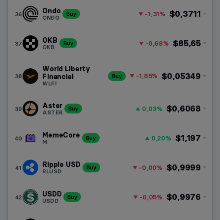
Ondo
$0,3711
-1,31%
36
Buy
ONDO
OKB
$85,65
-0,68%
37
Buy
OKB
World Liberty
$0,05349
-1,85%
38
Financial
Buy
WLFI
Aster
$0,6068
0,03%
39
Buy
ASTER
MemeCore
$1,197
0,20%
40
Buy
M
Ripple USD
$0,9999
-0,00%
41
Buy
RLUSD
USDD
$0,9976
-0,05%
42
Buy
USDD