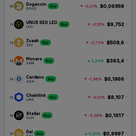
Dogecoin
$0,06958
-0,21%
10
Buy
DOGE
UNUS SED LEO
$9,752
-0,15%
11
Buy
LEO
Zcash
$508,6
-0,73%
12
Buy
ZEC
Monero
$363,4
2,34%
13
Buy
XMR
Cardano
$0,1866
-1,98%
14
Buy
ADA
Chainlink
$8,107
-0,13%
15
Buy
LINK
Stellar
$0,1617
-3,08%
16
Buy
XLM
Dai
$0,9997
0,01%
17
Buy
DAI