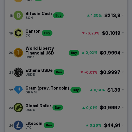
Bitcoin Cash
$213,9
1,35%
18
Buy
BCH
Canton
$0,1019
-6,28%
19
Buy
CC
World Liberty
$0,9994
0,02%
20
Financial USD
Buy
USD1
Ethena USDe
$0,9997
-0,01%
21
Buy
USDE
Gram (prev. Toncoin)
$1,39
0,14%
22
Buy
GRAM
Global Dollar
$0,9997
0,01%
23
Buy
USDG
Litecoin
$44,91
0,26%
24
Buy
LTC