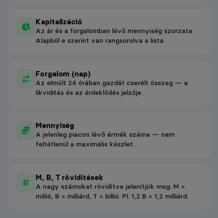
Kapitalizáció
Az ár és a forgalomban lévő mennyiség szorzata.
Alapból e szerint van rangsorolva a lista.
Forgalom (nap)
Az elmúlt 24 órában gazdát cserélt összeg — a
likviditás és az érdeklődés jelzője.
Mennyiség
A jelenleg piacon lévő érmék száma — nem
feltétlenül a maximális készlet.
M, B, T rövidítések
A nagy számokat rövidítve jelenítjük meg: M =
millió, B = milliárd, T = billió. Pl. 1,2 B = 1,2 milliárd.