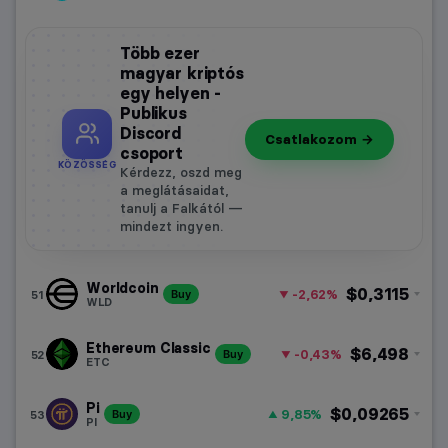
Több ezer
magyar kriptós
egy helyen -
Publikus
Discord
Csatlakozom →
csoport
KÖZÖSSÉG
Kérdezz, oszd meg
a meglátásaidat,
tanulj a Falkától —
mindezt ingyen.
Worldcoin
$0,3115
-2,62%
51
Buy
WLD
Ethereum Classic
$6,498
-0,43%
52
Buy
ETC
Pi
$0,09265
9,85%
53
Buy
PI