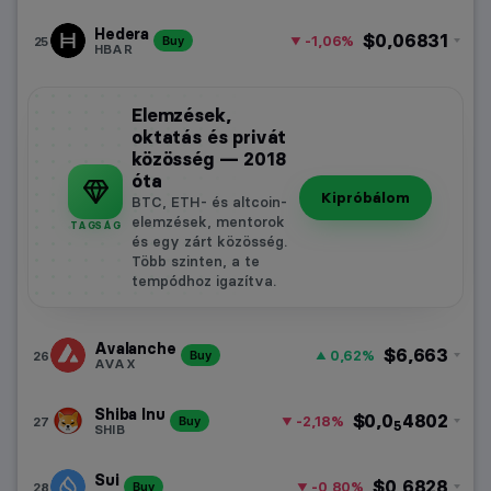
Hedera
$0,06831
-1,06%
25
Buy
HBAR
Elemzések,
oktatás és privát
közösség — 2018
óta
Kipróbálom
BTC, ETH- és altcoin-
elemzések, mentorok
TAGSÁG
és egy zárt közösség.
Több szinten, a te
tempódhoz igazítva.
Avalanche
$6,663
0,62%
26
Buy
AVAX
Shiba Inu
$0,0
4802
-2,18%
27
Buy
5
SHIB
Sui
$0,6828
-0,80%
28
Buy