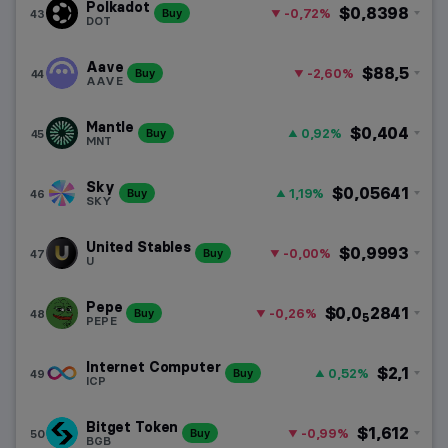
Polkadot
$0,8398
-0,72%
43
Buy
DOT
Aave
$88,5
-2,60%
44
Buy
AAVE
Mantle
$0,404
0,92%
45
Buy
MNT
Sky
$0,05641
1,19%
46
Buy
SKY
United Stables
$0,9993
-0,00%
47
Buy
U
Pepe
$0,0
2841
-0,26%
48
Buy
5
PEPE
Internet Computer
$2,1
0,52%
49
Buy
ICP
Bitget Token
$1,612
-0,99%
50
Buy
BGB