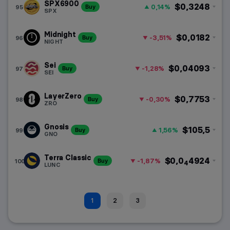
SPX6900
$0,3248
0,14%
95
Buy
SPX
Midnight
$0,0182
-3,51%
96
Buy
NIGHT
Sei
$0,04093
-1,28%
97
Buy
SEI
LayerZero
$0,7753
-0,30%
98
Buy
ZRO
Gnosis
$105,5
1,56%
99
Buy
GNO
Terra Classic
$0,0
4924
-1,87%
100
Buy
4
LUNC
1
2
3