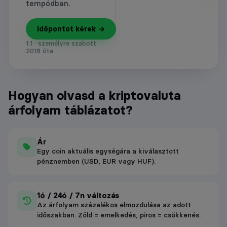
tempódban.
Időpontot kérek →
1:1 · személyre szabott ·
2018 óta
Hogyan olvasd a kriptovaluta
árfolyam táblázatot?
Ár
Egy coin aktuális egységára a kiválasztott
pénznemben (USD, EUR vagy HUF).
1ó / 24ó / 7n változás
Az árfolyam százalékos elmozdulása az adott
időszakban. Zöld = emelkedés, piros = csökkenés.