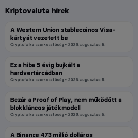
Kriptovaluta hírek
A Western Union stablecoinos Visa-
Blokklánc
kártyát vezetett be
Cryptofalka szerkesztőség • 2026. augusztus 5.
Ez a hiba 5 évig bujkált a
Videó
hardvertárcádban
Cryptofalka szerkesztőség • 2026. augusztus 5.
Bezár a Proof of Play, nem működött a
Metaverzum
blokkláncos játékmodell
Cryptofalka szerkesztőség • 2026. augusztus 5.
A Binance 473 millió dolláros
Tőzsde