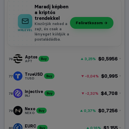
Maradj képben
a kriptós
trendekkel
Feliratkozom →
Kiszűrjük neked a
zajt, és csak a
HÍRLEVÉL
lényeget küldjük a
postaládádba.
Aptos
$0,5956
3,25%
76
Buy
APT
TrueUSD
$0,995
-0,04%
77
Buy
TUSD
Injective
$4,708
-2,32%
78
Buy
INJ
Nexo
$0,7256
0,37%
79
Buy
NEXO
EURC
$1,155
0,16%
80
Buy