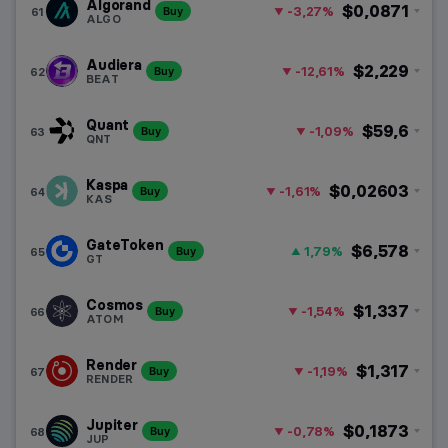
Algorand
$0,0871
-3,27%
61
Buy
ALGO
Audiera
$2,229
-12,61%
62
Buy
BEAT
Quant
$59,6
-1,09%
63
Buy
QNT
Kaspa
$0,02603
-1,61%
64
Buy
KAS
GateToken
$6,578
1,79%
65
Buy
GT
Cosmos
$1,337
-1,54%
66
Buy
ATOM
Render
$1,317
-1,19%
67
Buy
RENDER
Jupiter
$0,1873
-0,78%
68
Buy
JUP