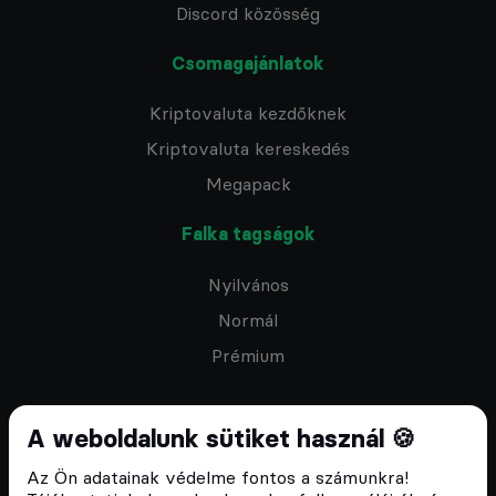
Discord közösség
Csomagajánlatok
Kriptovaluta kezdőknek
Kriptovaluta kereskedés
Megapack
Falka tagságok
Nyilvános
Normál
Prémium
A weboldalunk sütiket használ 🍪
Az Ön adatainak védelme fontos a számunkra!
Feliratkozom a hírlevélre