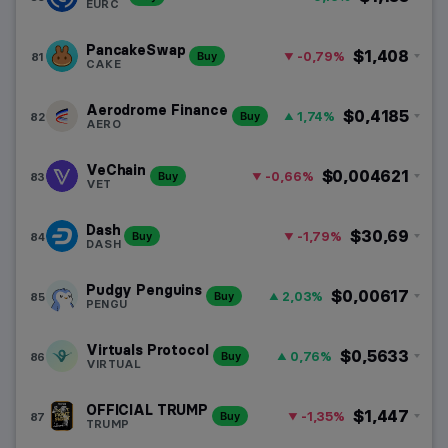
EURC
PancakeSwap
$1,408
-0,79%
81
Buy
CAKE
Aerodrome Finance
$0,4185
1,74%
82
Buy
AERO
VeChain
$0,004621
-0,66%
83
Buy
VET
Dash
$30,69
-1,79%
84
Buy
DASH
Pudgy Penguins
$0,00617
2,03%
85
Buy
PENGU
Virtuals Protocol
$0,5633
0,76%
86
Buy
VIRTUAL
OFFICIAL TRUMP
$1,447
-1,35%
87
Buy
TRUMP