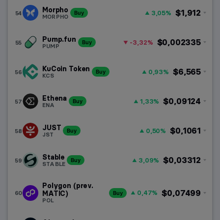
Morpho
$1,912
3,05%
54
Buy
MORPHO
Pump.fun
$0,002335
-3,32%
55
Buy
PUMP
KuCoin Token
$6,565
0,93%
56
Buy
KCS
Ethena
$0,09124
1,33%
57
Buy
ENA
JUST
$0,1061
0,50%
58
Buy
JST
Stable
$0,03312
3,09%
59
Buy
STABLE
Polygon (prev.
$0,07499
0,47%
60
MATIC)
Buy
POL