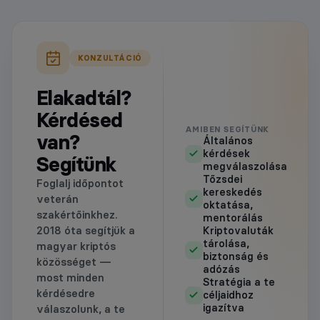
KONZULTÁCIÓ
Elakadtál?
Kérdésed
AMIBEN SEGÍTÜNK
van?
Általános
kérdések
Segítünk
megválaszolása
Tőzsdei
Foglalj időpontot
kereskedés
veterán
oktatása,
szakértőinkhez.
mentorálás
2018 óta segítjük a
Kriptovaluták
tárolása,
magyar kriptós
biztonság és
közösséget —
adózás
most minden
Stratégia a te
kérdésedre
céljaidhoz
igazítva
válaszolunk, a te