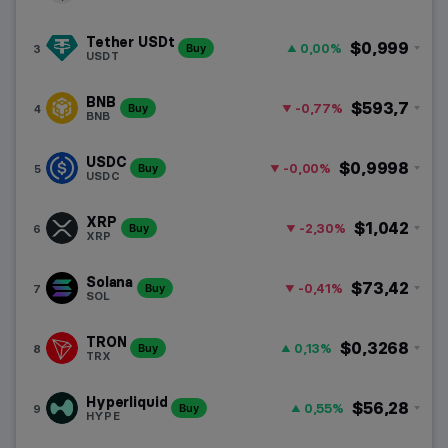
HUF
Layer-1 láncok
Magyar forint
Tether USDt
$0,999
0,00%
3
Buy
USDT
Layer-2 láncok
BNB
$593,7
-0,77%
4
Buy
Memecoinok
BNB
USDC
DeFi
$0,9998
-0,00%
5
Buy
USDC
RWA
XRP
$1,042
-2,30%
6
Buy
XRP
AI kriptovaluták
Solana
$73,42
-0,41%
7
Buy
SOL
DePIN
TRON
$0,3268
0,13%
8
Buy
TRX
Hyperliquid
$56,28
0,55%
9
Buy
HYPE