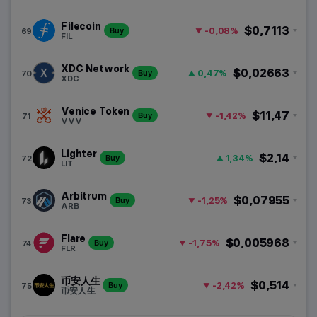
Filecoin
$0,7113
-0,08%
69
Buy
FIL
XDC Network
$0,02663
0,47%
70
Buy
XDC
Venice Token
$11,47
-1,42%
71
Buy
VVV
Lighter
$2,14
1,34%
72
Buy
LIT
Arbitrum
$0,07955
-1,25%
73
Buy
ARB
Flare
$0,005968
-1,75%
74
Buy
FLR
币安人生
$0,514
-2,42%
75
Buy
币安人生