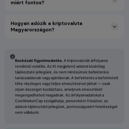
miért fontos?
Hogyan adózik a kriptovaluta
Magyarországon?
Kockázati figyelmeztetés.
A kriptovaluták árfolyama
rendkívül volatilis. Az itt megjelenő adatok kizárólag
tájékoztató jellegűek, és nem minősülnek befektetési
tanácsadásnak vagy ajánlásnak. A befektetés a befektetett
tőke részleges vagy teljes elvesztésével járhat — csak
olyan összeget kockáztass, amelynek elvesztését
megengedheted magadnak. Az árfolyamadatokat a
CoinMarketCap szolgáltatja, percenként frissülve; az
adatok tájékoztató jellegűek, pontosságukért felelősséget
nem vállalunk.