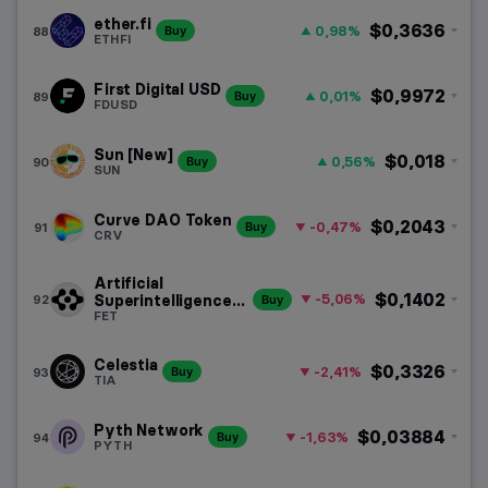
ether.fi
$0,3636
0,98%
88
Buy
ETHFI
First Digital USD
$0,9972
0,01%
89
Buy
FDUSD
Sun [New]
$0,018
0,56%
90
Buy
SUN
Curve DAO Token
$0,2043
-0,47%
91
Buy
CRV
Artificial
$0,1402
-5,06%
92
Superintelligence
Buy
Alliance
FET
Celestia
$0,3326
-2,41%
93
Buy
TIA
Pyth Network
$0,03884
-1,63%
94
Buy
PYTH