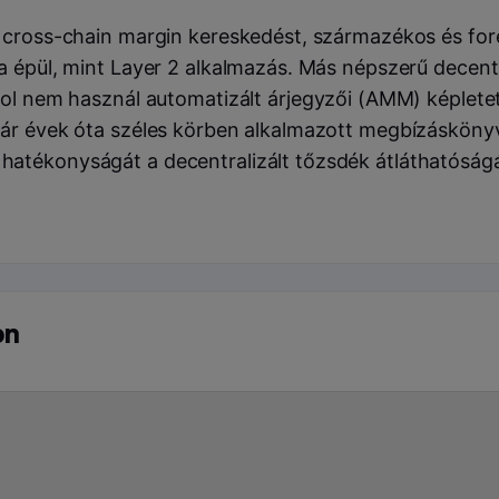
 cross-chain margin kereskedést, származékos és fore
a épül, mint Layer 2 alkalmazás. Más népszerű decentr
col nem használ automatizált árjegyzői (AMM) képletet 
ár évek óta széles körben alkalmazott megbízáskönyv-
atékonyságát a decentralizált tőzsdék átláthatóságá
on