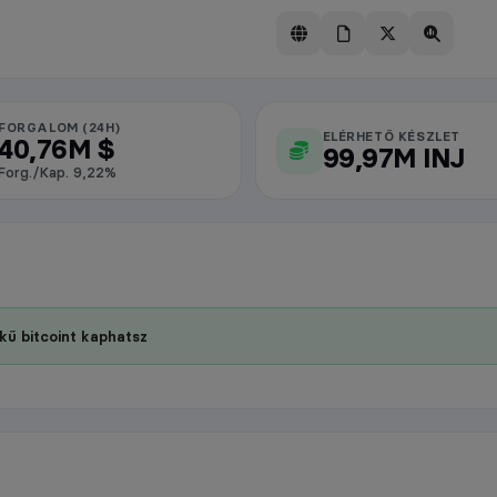
FORGALOM (24H)
ELÉRHETŐ KÉSZLET
40,76M $
99,97M INJ
Forg./Kap. 9,22%
kű bitcoint kaphatsz