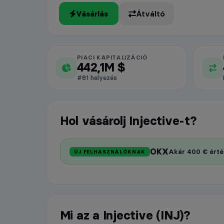
Vásárlás
Átváltó
PIACI KAPITALIZÁCIÓ
Injective piaci adatok
442,1M $
#81 helyezés
Hol vásárolj Injective-t?
OKX
Akár 400 € érté
ÚJ FELHASZNÁLÓKNAK
Mi az a Injective (INJ)?