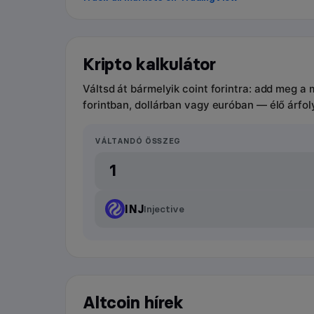
Kripto kalkulátor
Váltsd át bármelyik coint forintra: add meg a
forintban, dollárban vagy euróban — élő árfo
VÁLTANDÓ ÖSSZEG
INJ
Injective
Altcoin hírek