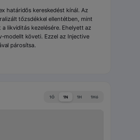
x határidős kereskedést kínál. Az
alizált tőzsdékkel ellentétben, mint
a likviditás kezelésére. Ehelyett az
modellt követi. Ezzel az Injective
val párosítsa.
1Ó
1N
1H
1Hó