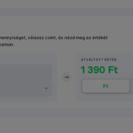
 mennyiséget, válassz coint, és nézd meg az értékét
lyamon.
ÁTVÁLTOTT ÉRTÉK
1 390 Ft
Ft