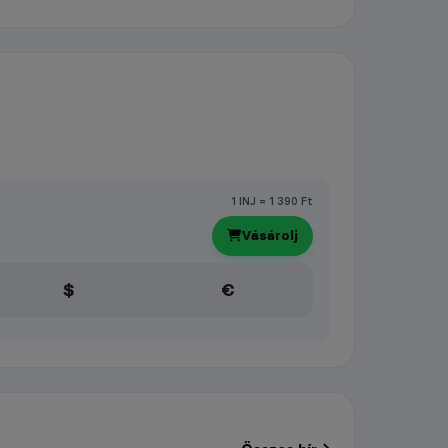
1 INJ = 1 390 Ft
Vásárolj
$
€