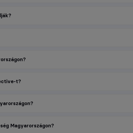
lják?
rországon?
ective-t?
agyarországon?
reség Magyarországon?