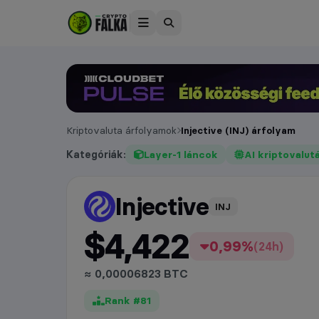
Kriptovaluta árfolyamok
Injective (INJ) árfolyam
Kategóriák:
Layer-1 láncok
AI kriptovalut
Injective
árfolyam
INJ
$4,422
0,99%
(24h)
≈ 0,00006823 BTC
Rank #81