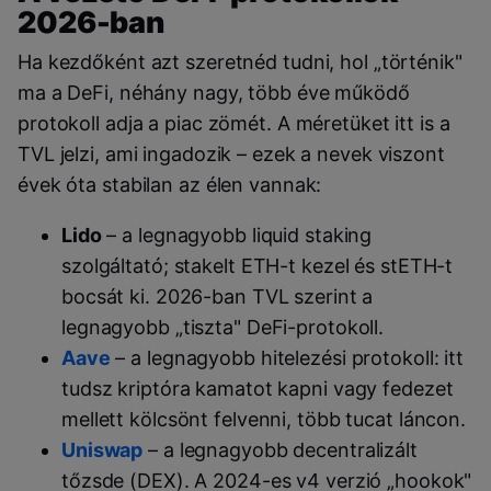
2026-ban
Ha kezdőként azt szeretnéd tudni, hol „történik"
ma a DeFi, néhány nagy, több éve működő
protokoll adja a piac zömét. A méretüket itt is a
TVL jelzi, ami ingadozik – ezek a nevek viszont
évek óta stabilan az élen vannak:
Lido
– a legnagyobb liquid staking
szolgáltató; stakelt ETH-t kezel és stETH-t
bocsát ki. 2026-ban TVL szerint a
legnagyobb „tiszta" DeFi-protokoll.
Aave
– a legnagyobb hitelezési protokoll: itt
tudsz kriptóra kamatot kapni vagy fedezet
mellett kölcsönt felvenni, több tucat láncon.
Uniswap
– a legnagyobb decentralizált
tőzsde (DEX). A 2024-es v4 verzió „hookok"