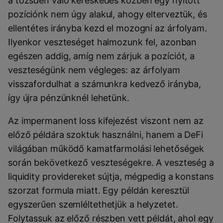
a tőzsdén való kereskedés közben egy nyitott
pozíciónk nem úgy alakul, ahogy elterveztük, és
ellentétes irányba kezd el mozogni az árfolyam.
Ilyenkor veszteséget halmozunk fel, azonban
egészen addig, amíg nem zárjuk a pozíciót, a
veszteségünk nem végleges: az árfolyam
visszafordulhat a számunkra kedvező irányba,
így újra pénzünknél lehetünk.
Az impermanent loss kifejezést viszont nem az
előző példára szoktuk használni, hanem a DeFi
világában működő kamatfarmolási lehetőségek
során bekövetkező veszteségekre. A veszteség a
liquidity providereket sújtja, mégpedig a konstans
szorzat formula miatt. Egy példán keresztül
egyszerűen szemléltethetjük a helyzetet.
Folytassuk az előző részben vett példát, ahol egy