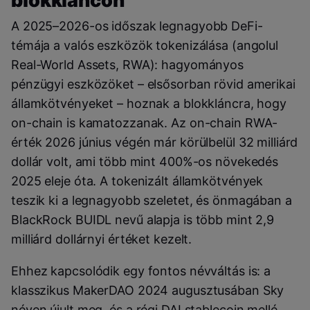
blokkláncon
A 2025–2026-os időszak legnagyobb DeFi-
témája a valós eszközök tokenizálása (angolul
Real-World Assets, RWA): hagyományos
pénzügyi eszközöket – elsősorban rövid amerikai
államkötvényeket – hoznak a blokkláncra, hogy
on-chain is kamatozzanak. Az on-chain RWA-
érték 2026 június végén már körülbelül 32 milliárd
dollár volt, ami több mint 400%-os növekedés
2025 eleje óta. A tokenizált államkötvények
teszik ki a legnagyobb szeletet, és önmagában a
BlackRock BUIDL nevű alapja is több mint 2,9
milliárd dollárnyi értéket kezelt.
Ehhez kapcsolódik egy fontos névváltás is: a
klasszikus MakerDAO 2024 augusztusában Sky
néven újult meg, és a régi DAI stablecoin mellé