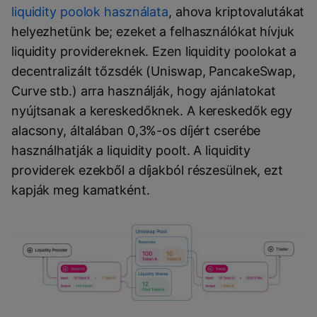
liquidity poolok használata
, ahova kriptovalutákat
helyezhetünk be; ezeket a felhasználókat hívjuk
liquidity providereknek. Ezen liquidity poolokat a
decentralizált tőzsdék (Uniswap, PancakeSwap,
Curve stb.) arra használják, hogy ajánlatokat
nyújtsanak a kereskedőknek. A kereskedők egy
alacsony, általában 0,3%-os díjért cserébe
használhatják a liquidity poolt. A liquidity
providerek ezekből a díjakból részesülnek, ezt
kapják meg kamatként.