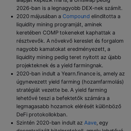
2026-ban is a legnagyobb DEX-nek számít.
2020 májusában a
Compound
elindította a
liquidity mining programját, aminek
keretében COMP tokeneket kaphattak a
résztvevők. A növekvő kereslet és forgalom
nagyobb kamatokat eredményezett, a
liquidity mining pedig teret nyitott az újabb
projekteknek és a yield farmingnak.
2020-ban indult a Yearn.finance is, amely az
úgynevezett yield farming (hozamfarmolás)
stratégiát vezette be. A yield farming
lehetővé teszi a befektetők számára a
legmagasabb hozamok elérését különböző
DeFi protokollokban.
Szintén 2020-ban indult az
Aave
, egy
decentralizált hitelprotokoll, amely lehetővé