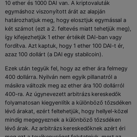
10 ether és 1000 DAI van. A kriptovaluták
egymáshoz viszonyított árát az alapján
határozhatjuk meg, hogy elosztjuk egymással a
két számot (ezt a 2. feltevés miatt tehetjük meg),
így kifejezhetjük 1 ether értékét DAI-ban vagy
fordítva. Azt kaptuk, hogy 1 ether 100 DAI-t ér,
azaz 100 dollárt (a DAI egy stabilcoin).
Ezek után tegyük fel, hogy az ether ára felmegy
400 dollárra. Nyilván nem egyik pillanatról a
másikra változik meg az ether ára 100 dollárról
400-ra. Az úgynevezett arbitrázs kereskedők
folyamatosan kiegyenlítik a különböző tőzsdéken
lévő árakat, ezért feltehetjük, hogy hellyel-közel
mindig megegyeznek a különböző tőzsdéken
lévő árak. Az arbitrázs kereskedőknek azért éri
meg ezt a tevékenységet folytatniuk, mert az