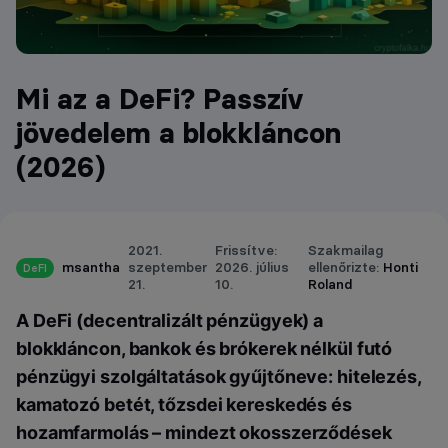
Mi az a DeFi? Passzív
jövedelem a blokkláncon
(2026)
2021.
Frissítve:
Szakmailag
msantha
szeptember
2026. július
ellenőrizte:
Honti
DeFI
21.
10.
Roland
A DeFi (decentralizált pénzügyek) a
blokkláncon, bankok és brókerek nélkül futó
pénzügyi szolgáltatások gyűjtőneve: hitelezés,
kamatozó betét, tőzsdei kereskedés és
hozamfarmolás – mindezt okosszerződések