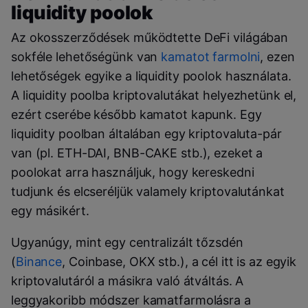
liquidity poolok
Az okosszerződések működtette DeFi világában
sokféle lehetőségünk van
kamatot farmolni
, ezen
lehetőségek egyike a liquidity poolok használata.
A liquidity poolba kriptovalutákat helyezhetünk el,
ezért cserébe később kamatot kapunk. Egy
liquidity poolban általában egy kriptovaluta-pár
van (pl. ETH-DAI, BNB-CAKE stb.), ezeket a
poolokat arra használjuk, hogy kereskedni
tudjunk és elcseréljük valamely kriptovalutánkat
egy másikért.
Ugyanúgy, mint egy centralizált tőzsdén
(
Binance
, Coinbase, OKX stb.), a cél itt is az egyik
kriptovalutáról a másikra való átváltás. A
leggyakoribb módszer kamatfarmolásra a