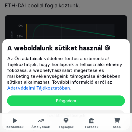
ETH-DAI poollal foglalkoztunk.
A weboldalunk sütiket használ 🍪
Az Ön adatainak védelme fontos a számunkra!
Tájékoztatjuk, hogy honlapunk a felhasználói élmény
fokozása, a webhelyhasználat megértése és
marketing tevékenységeink támogatása érdekében
sütiket alkalmazhat. További információ erről az
Adatvédelmi Tájékoztatóban
.
Forrás: Binance Academy
Elfogadom
Példa az impermanent lossra
További lehetőségek
Tegyük fel, hogy a liquidity provider – az
egyszerűség kedvéért mostantól Andris – az
Kezdőknek
Árfolyamok
Tagságok
Tőzsdék
Shop