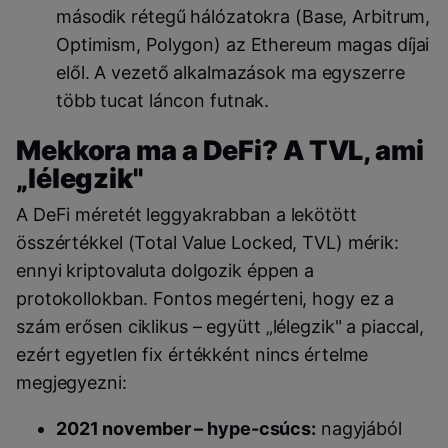
második rétegű hálózatokra (Base, Arbitrum,
Optimism, Polygon) az Ethereum magas díjai
elől. A vezető alkalmazások ma egyszerre
több tucat láncon futnak.
Mekkora ma a DeFi? A TVL, ami
„lélegzik"
A DeFi méretét leggyakrabban a lekötött
összértékkel (Total Value Locked, TVL) mérik:
ennyi kriptovaluta dolgozik éppen a
protokollokban. Fontos megérteni, hogy ez a
szám erősen ciklikus – együtt „lélegzik" a piaccal,
ezért egyetlen fix értékként nincs értelme
megjegyezni:
2021 november – hype-csúcs:
nagyjából