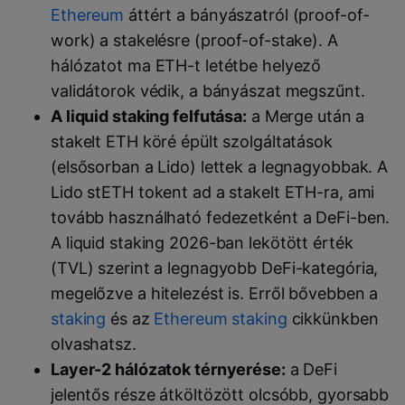
Ethereum
áttért a bányászatról (proof-of-
work) a stakelésre (proof-of-stake). A
hálózatot ma ETH-t letétbe helyező
validátorok védik, a bányászat megszűnt.
A liquid staking felfutása:
a Merge után a
stakelt ETH köré épült szolgáltatások
(elsősorban a Lido) lettek a legnagyobbak. A
Lido stETH tokent ad a stakelt ETH-ra, ami
tovább használható fedezetként a DeFi-ben.
A liquid staking 2026-ban lekötött érték
(TVL) szerint a legnagyobb DeFi-kategória,
megelőzve a hitelezést is. Erről bővebben a
staking
és az
Ethereum staking
cikkünkben
olvashatsz.
Layer-2 hálózatok térnyerése:
a DeFi
jelentős része átköltözött olcsóbb, gyorsabb