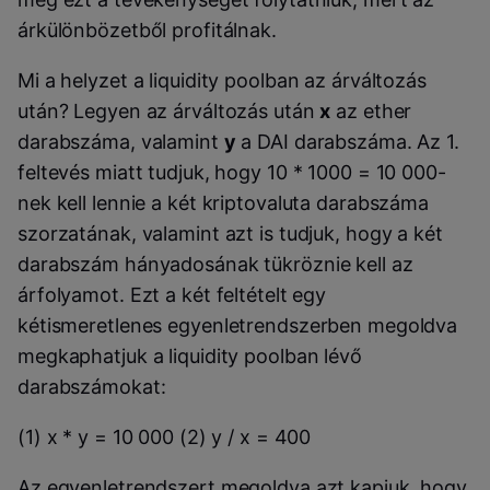
árkülönbözetből profitálnak.
Mi a helyzet a liquidity poolban az árváltozás
után? Legyen az árváltozás után
x
az ether
darabszáma, valamint
y
a DAI darabszáma. Az 1.
feltevés miatt tudjuk, hogy 10 * 1000 = 10 000-
nek kell lennie a két kriptovaluta darabszáma
szorzatának, valamint azt is tudjuk, hogy a két
darabszám hányadosának tükröznie kell az
árfolyamot. Ezt a két feltételt egy
kétismeretlenes egyenletrendszerben megoldva
megkaphatjuk a liquidity poolban lévő
darabszámokat:
(1) x * y = 10 000 (2) y / x = 400
Az egyenletrendszert megoldva azt kapjuk, hogy