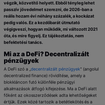
végzik, közvetítő helyett. Ebből tényleg lehet
passzív jövedelmet szerezni, de 2026-ban a
reális hozam évi néhány százalék, a kockázat
pedig valós. Ez a kezdőbarát útmutató
végigveszi, hogyan működik, mi változott 2021
óta, és mire figyelj. Ez tájékoztatás, nem
befektetési tanács.
Mi az a DeFi? Decentralizált
pénzügyek
A DeFi szó a „
decentralizált pénzügyek
" (angolul
decentralized finance) rövidítése, amely a
blokkláncon futó különféle pénzügyi
alkalmazások átfogó kifejezése. Ma a DeFi alatt
főként az okosszerződések adta lehetőségeket
értjük. Ezek közé tartozik a betétlekötés és a