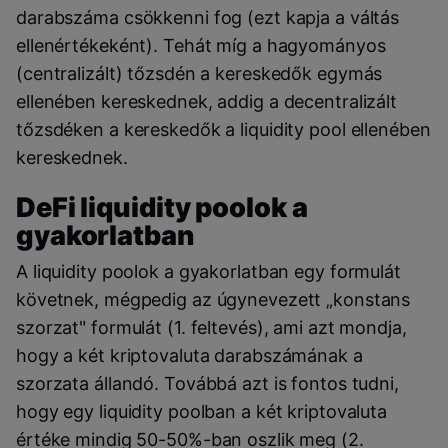
darabszáma csökkenni fog (ezt kapja a váltás
ellenértékeként). Tehát míg a hagyományos
(centralizált) tőzsdén a kereskedők egymás
ellenében kereskednek, addig a decentralizált
tőzsdéken a kereskedők a liquidity pool ellenében
kereskednek.
DeFi liquidity poolok a
gyakorlatban
A liquidity poolok a gyakorlatban egy formulát
követnek, mégpedig az úgynevezett „konstans
szorzat" formulát (1. feltevés), ami azt mondja,
hogy a két kriptovaluta darabszámának a
szorzata állandó. Továbbá azt is fontos tudni,
hogy egy liquidity poolban a két kriptovaluta
értéke mindig 50-50%-ban oszlik meg (2.