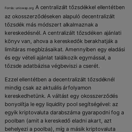
A centralizált tőzsdékkel ellentétben
Forrás: uniswap.org
az okosszerződéseken alapuló decentralizált
tőzsdék más módszert alkalmaznak a
kereskedésnél. A centralizált tőzsdéken ajánlati
könyv van, ahova a kereskedők berakhatják a
limitáras megbízásaikat. Amennyiben egy eladási
és egy vételi ajánlat találkozik egymással, a
tőzsde adatbázisa végbeviszi a cserét.
Ezzel ellentétben a decentralizált tőzsdéknél
mindig csak az aktuális árfolyamon
kereskedhetünk. A váltást egy okosszerződés
bonyolítja le egy liquidity pool segítségével: az
egyik kriptovaluta darabszáma gyarapodni fog a
poolban (amit a kereskedő eladni akart, azt
behelyezi a poolba), míg a másik kriptovaluta