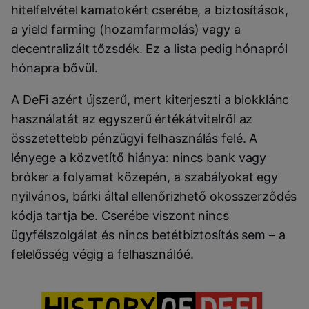
hitelfelvétel kamatokért cserébe, a biztosítások,
a yield farming (hozamfarmolás) vagy a
decentralizált tőzsdék. Ez a lista pedig hónapról
hónapra bővül.
A DeFi azért újszerű, mert kiterjeszti a blokklánc
használatát az egyszerű értékátvitelről az
összetettebb pénzügyi felhasználás felé. A
lényege a közvetítő hiánya: nincs bank vagy
bróker a folyamat közepén, a szabályokat egy
nyilvános, bárki által ellenőrizhető okosszerződés
kódja tartja be. Cserébe viszont nincs
ügyfélszolgálat és nincs betétbiztosítás sem – a
felelősség végig a felhasználóé.