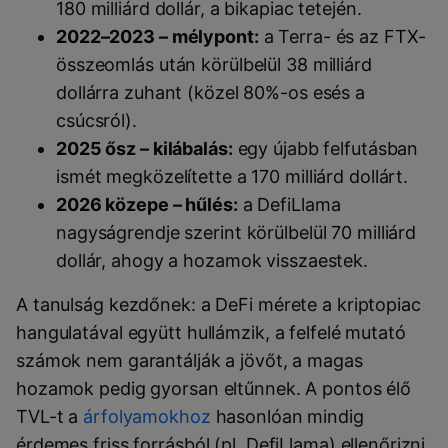
180 milliárd dollár, a bikapiac tetején.
2022–2023 – mélypont:
a Terra- és az FTX-
összeomlás után körülbelül 38 milliárd
dollárra zuhant (közel 80%-os esés a
csúcsról).
2025 ősz – kilábalás:
egy újabb felfutásban
ismét megközelítette a 170 milliárd dollárt.
2026 közepe – hűlés:
a DefiLlama
nagyságrendje szerint körülbelül 70 milliárd
dollár, ahogy a hozamok visszaestek.
A tanulság kezdőnek: a DeFi mérete a kriptopiac
hangulatával együtt hullámzik, a felfelé mutató
számok nem garantálják a jövőt, a magas
hozamok pedig gyorsan eltűnnek. A pontos élő
TVL-t a
árfolyamokhoz
hasonlóan mindig
érdemes friss forrásból (pl. DefiLlama) ellenőrizni.