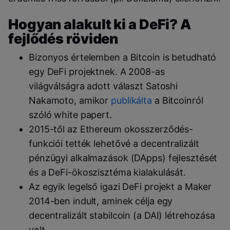
Hogyan alakult ki a DeFi? A
fejlődés röviden
Bizonyos értelemben a Bitcoin is betudható
egy DeFi projektnek. A 2008-as
világválságra adott választ Satoshi
Nakamoto, amikor
publikálta
a Bitcoinról
szóló white papert.
2015-től az Ethereum okosszerződés-
funkciói tették lehetővé a decentralizált
pénzügyi alkalmazások (DApps) fejlesztését
és a DeFi-ökoszisztéma kialakulását.
Az egyik legelső igazi DeFi projekt a Maker
2014-ben indult, aminek célja egy
decentralizált stabilcoin (a DAI) létrehozása
volt.