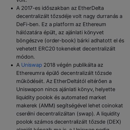
A 2017-es időszakban az EtherDelta
decentralizált tőzsdéje volt nagy durranás a
DeFi-ben. Ez a platform az Ethereum
hálózatára épült, az ajánlati könyvet
böngészve (order-book) bárki adhatott el és
vehetett ERC20 tokeneket decentralizált
módon.
A
Uniswap
2018 végén publikálta az
Ethereumra épülő decentralizált tőzsde
működését. Az EtherDeltától eltérően a
Uniswapon nincs ajánlati könyv, helyette
liquidity poolok és automated market
makerek (AMM) segítségével lehet coinokat
cserélni decentralizáltan (swap). A liquidity
poolok számos decentralizált tőzsde (DEX)
alapját képezik ma is, a Uniswap pedig