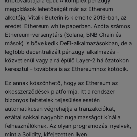
kriptovalutájára épül. A komplex pénzügyi
megoldások lehetőségét már az Ethereum
alkotója, Vitalik Buterin is kiemelte 2013-ban, az
eredeti Ethereum white paperben. Azóta számos
Ethereum-versenytárs (Solana, BNB Chain és
mások) is bővelkedik DeFi-alkalmazásokban, de a
legtöbb decentralizált pénzügyi alkalmazás –
közvetlenül vagy a rá épülő Layer-2 hálózatokon
keresztül – továbbra is az Ethereumhoz kötődik.
Ez annak köszönhető, hogy az Ethereum az
okosszerződések platformja. Itt a rendszer
bizonyos feltételek teljesülése esetén
automatikusan végrehajtja a tranzakciókat,
ezáltal sokkal nagyobb rugalmasságot kínál a
felhasználóknak. Az olyan programozási nyelvek,
mint a Solidity, kifejezetten ilyen