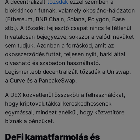
A decentralizált
tőzsdék
ezzel szemben a
blokkláncon futnak, valamely okoslánc-hálózaton
(Ethereum, BNB Chain, Solana, Polygon, Base
stb.). A tőzsdét fejlesztő csapat nincs feltétlenül
hivatalosan bejegyezve, sokszor a valódi nevüket
sem tudjuk. Azonban a forráskód, amit az
okosszerződés futtat, teljesen nyílt, bárki által
olvasható és szabadon használható.
Legismertebb decentralizált tőzsdék a Uniswap,
a Curve és a PancakeSwap.
A DEX közvetlenül összeköti a felhasználókat,
hogy kriptovalutákkal kereskedhessenek
egymással, mindezt anélkül, hogy közvetítőre
bíznák a pénzüket.
DeFi kamatfarmolás és