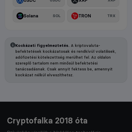
USDC
XRP
USDC
XRP
Solana
TRON
SOL
TRX
Kockázati figyelmeztetés.
A kriptovaluta-
befektetések kockázatosak és rendkívül volatilisek,
adófizetési kötelezettség merülhet fel. Az oldalon
szereplő tartalom nem minősül befektetési
tanácsadásnak. Csak annyit fektess be, amennyit
kockázat nélkül elveszíthetsz.
Cryptofalka 2018 óta