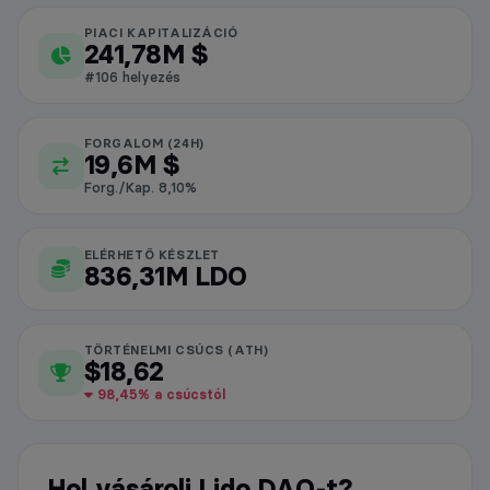
PIACI KAPITALIZÁCIÓ
Lido DAO piaci adatok
241,78M $
#106 helyezés
FORGALOM (24H)
19,6M $
Forg./Kap. 8,10%
ELÉRHETŐ KÉSZLET
836,31M LDO
TÖRTÉNELMI CSÚCS (ATH)
$18,62
98,45% a csúcstól
Hol vásárolj Lido DAO-t?