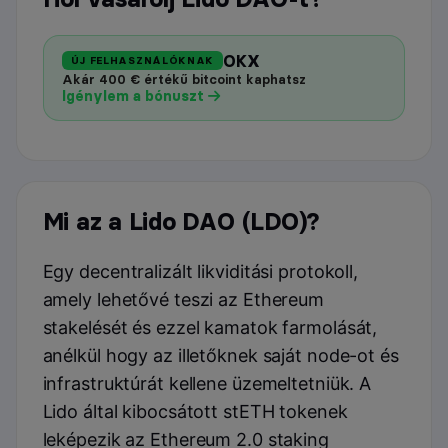
OKX
ÚJ FELHASZNÁLÓKNAK
Akár 400 € értékű bitcoint kaphatsz
Igénylem a bónuszt
Mi az a Lido DAO (LDO)?
Egy decentralizált likviditási protokoll,
amely lehetővé teszi az Ethereum
stakelését és ezzel kamatok farmolását,
anélkül hogy az illetőknek saját node-ot és
infrastruktúrát kellene üzemeltetniük.
A
Lido által kibocsátott stETH tokenek
leképezik az Ethereum 2.0 staking