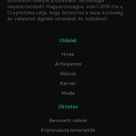
Szívünkön viseljük a blokklánc technológia
népszerűsítését Magyarországon, ezért 2018 óta a
Cryptofalka célja, hogy biztosítsa a hazai közösség
és vállalatok digitális oktatását és fejlődését.
Oldalak
Hírek
Árfolyamok
Rólunk
Karrier
Media
Oktatás
Bevezető cikkek
Kriptovaluta ismertetők