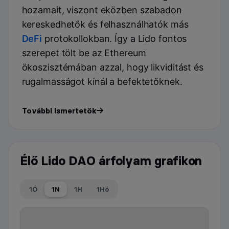
hozamait, viszont eközben szabadon
kereskedhetők és felhasználhatók más
DeFi
protokollokban. Így a Lido fontos
szerepet tölt be az Ethereum
ökoszisztémában azzal, hogy likviditást és
rugalmasságot kínál a befektetőknek.
További ismertetők
Élő Lido DAO árfolyam grafikon
1Ó
1N
1H
1Hó