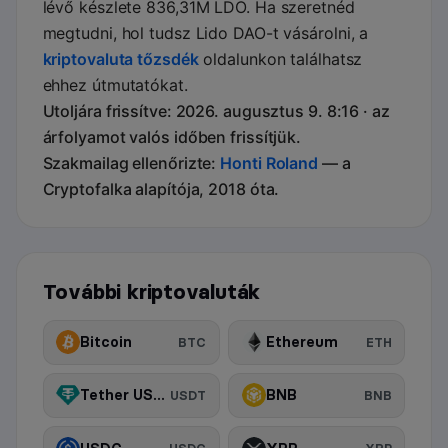
lévő készlete 836,31M LDO. Ha szeretnéd
megtudni, hol tudsz Lido DAO-t vásárolni, a
kriptovaluta tőzsdék
oldalunkon találhatsz
ehhez útmutatókat.
Utoljára frissítve: 2026. augusztus 9. 8:16 · az
árfolyamot valós időben frissítjük.
Szakmailag ellenőrizte:
Honti Roland
— a
Cryptofalka alapítója, 2018 óta.
További kriptovaluták
Bitcoin
Ethereum
BTC
ETH
Tether USDt
BNB
USDT
BNB