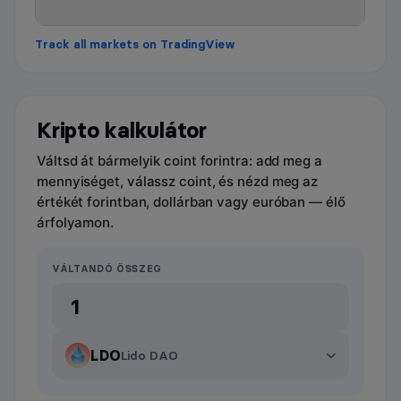
Track all markets on TradingView
Kripto kalkulátor
Váltsd át bármelyik coint forintra: add meg a
mennyiséget, válassz coint, és nézd meg az
értékét forintban, dollárban vagy euróban — élő
árfolyamon.
VÁLTANDÓ ÖSSZEG
LDO
Lido DAO