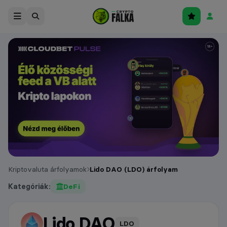
Kriptovaluta árfolyamok
Lido DAO (LDO) árfolyam
Kategóriák:
DeFi
Lido DAO
árfolyam
LDO