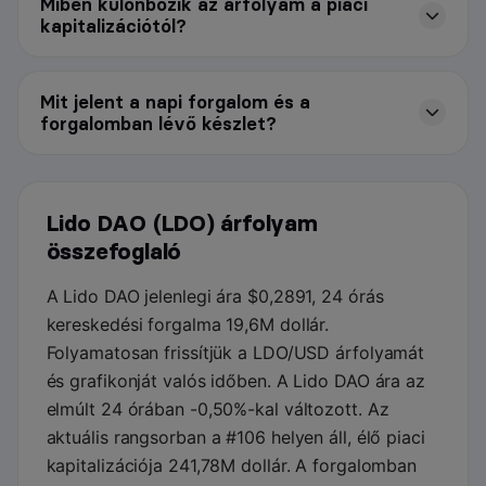
Miben különbözik az árfolyam a piaci
kapitalizációtól?
Mit jelent a napi forgalom és a
forgalomban lévő készlet?
Lido DAO (LDO) árfolyam
összefoglaló
A Lido DAO jelenlegi ára $0,2891, 24 órás
kereskedési forgalma 19,6M dollár.
Folyamatosan frissítjük a LDO/USD árfolyamát
és grafikonját valós időben. A Lido DAO ára az
elmúlt 24 órában -0,50%-kal változott. Az
aktuális rangsorban a #106 helyen áll, élő piaci
kapitalizációja 241,78M dollár. A forgalomban