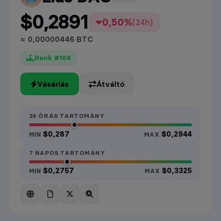
$0,2891
0,50%
(24h)
≈ 0,00000446 BTC
Rank #106
Vásárlás
Átváltó
24 ÓRÁS TARTOMÁNY
$0,287
$0,2944
MIN
MAX
7 NAPOS TARTOMÁNY
$0,2757
$0,3325
MIN
MAX