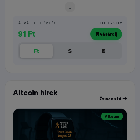
ÁTVÁLTOTT ÉRTÉK
1 LDO = 91 Ft
91 Ft
Vásárolj
Ft
$
€
Altcoin hírek
Összes hír
Altcoin