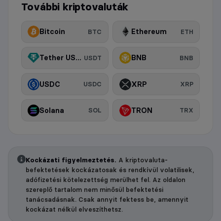
További kriptovaluták
Bitcoin
Ethereum
BTC
ETH
Tether USDt
BNB
USDT
BNB
USDC
XRP
USDC
XRP
Solana
TRON
SOL
TRX
Kockázati figyelmeztetés.
A kriptovaluta-
befektetések kockázatosak és rendkívül volatilisek,
adófizetési kötelezettség merülhet fel. Az oldalon
szereplő tartalom nem minősül befektetési
tanácsadásnak. Csak annyit fektess be, amennyit
kockázat nélkül elveszíthetsz.