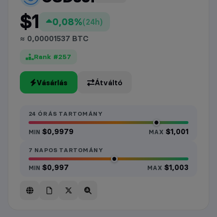
$1
0,08%
(24h)
≈ 0,00001537 BTC
Rank #257
Vásárlás
Átváltó
24 ÓRÁS TARTOMÁNY
$0,9979
$1,001
MIN
MAX
7 NAPOS TARTOMÁNY
$0,997
$1,003
MIN
MAX