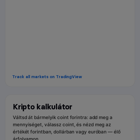
Track all markets on TradingView
Kripto kalkulátor
Váltsd át bármelyik coint forintra: add meg a
mennyiséget, válassz coint, és nézd meg az
értékét forintban, dollárban vagy euróban — élő
árfolyamon.