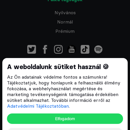
Nyilvános
Normál
Prémium
A weboldalunk sütiket használ 🍪
Feliratkozom a hírlevélre
Az Ön adatainak védelme fontos a számunkra!
Tájékoztatjuk, hogy honlapunk a felhasználói élmény
fokozása, a webhelyhasználat megértése és
marketing tevékenységeink támogatása érdekében
sütiket alkalmazhat. További információ erről az
ÁSZF
Adatvédelmi Tájékoztatóban
.
Adatvédelmi tájékoztató
Email:
info@cryptofalka.hu
Elfogadom
Copyright © 2017–2026. Minden jog fenntartva