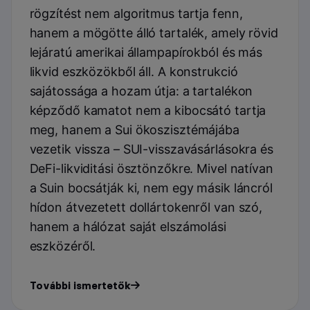
rögzítést nem algoritmus tartja fenn,
hanem a mögötte álló tartalék, amely rövid
lejáratú amerikai állampapírokból és más
likvid eszközökből áll. A konstrukció
sajátossága a hozam útja: a tartalékon
képződő kamatot nem a kibocsátó tartja
meg, hanem a Sui ökoszisztémájába
vezetik vissza – SUI-visszavásárlásokra és
DeFi-likviditási ösztönzőkre. Mivel natívan
a Suin bocsátják ki, nem egy másik láncról
hídon átvezetett dollártokenről van szó,
hanem a hálózat saját elszámolási
eszközéről.
További ismertetők