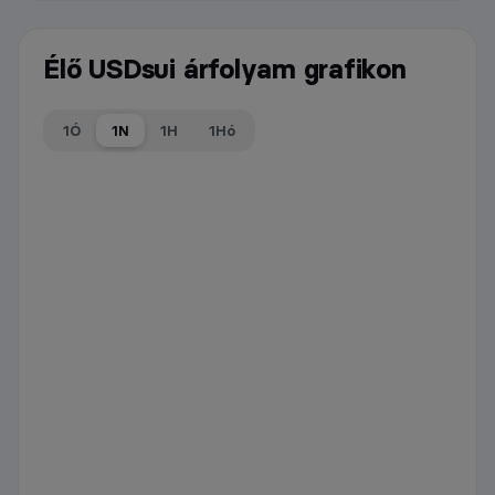
Élő USDsui árfolyam grafikon
1Ó
1N
1H
1Hó