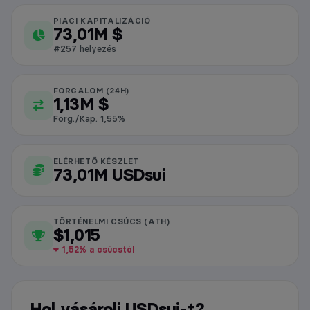
PIACI KAPITALIZÁCIÓ
USDsui piaci adatok
73,01M $
#257 helyezés
FORGALOM (24H)
1,13M $
Forg./Kap. 1,55%
ELÉRHETŐ KÉSZLET
73,01M USDsui
TÖRTÉNELMI CSÚCS (ATH)
$1,015
1,52% a csúcstól
Hol vásárolj USDsui-t?