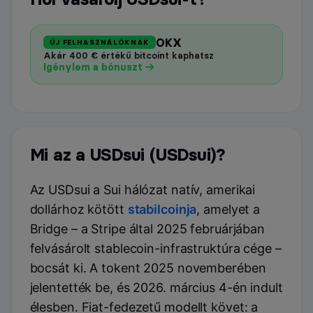
OKX
ÚJ FELHASZNÁLÓKNAK
Akár 400 € értékű bitcoint kaphatsz
Igénylem a bónuszt
Mi az a USDsui (USDsui)?
Az USDsui a Sui hálózat natív, amerikai
dollárhoz kötött
stabilcoinja
, amelyet a
Bridge – a Stripe által 2025 februárjában
felvásárolt stablecoin-infrastruktúra cége –
bocsát ki. A tokent 2025 novemberében
jelentették be, és 2026. március 4-én indult
élesben. Fiat-fedezetű modellt követ: a