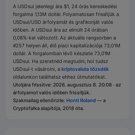
A USDsui jelenlegi ára $1, 24 órás kereskedési
forgalma 1,13M dollár. Folyamatosan frissítjük a
USDsui/USD árfolyamát és grafikonját valós
időben. A USDsui ára az elmúlt 24 órában
0,08%-kal változott. Az aktuális rangsorban a
#257 helyen áll, élő piaci kapitalizációja 73,01M
dollár. A forgalomban lévő készlete 73,01M
USDsui. Ha szeretnéd megtudni, hol tudsz
USDsui-t vásárolni, a
kriptovaluta tőzsdék
oldalunkon találhatsz ehhez útmutatókat.
Utoljára frissítve: 2026. augusztus 8. 20:08 · az
árfolyamot valós időben frissítjük.
Szakmailag ellenőrizte:
Honti Roland
— a
Cryptofalka alapítója, 2018 óta.