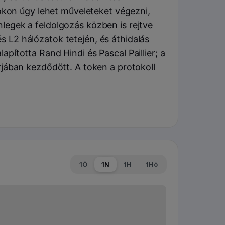
okon úgy lehet műveleteket végezni,
nlegek a feldolgozás közben is rejtve
s L2 hálózatok tetején, és áthidalás
apította Rand Hindi és Pascal Paillier; a
ában kezdődött. A token a protokoll
1Ó
1N
1H
1Hó