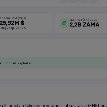
FORGALOM (24H)
ELÉRHETŐ KÉSZLET
25,92M $
2,2B ZAMA
Forg./Kap. 24,19%
kű bitcoint kaphatsz
l, amely a teljesen homomorf titkosításra (FHE) épül,