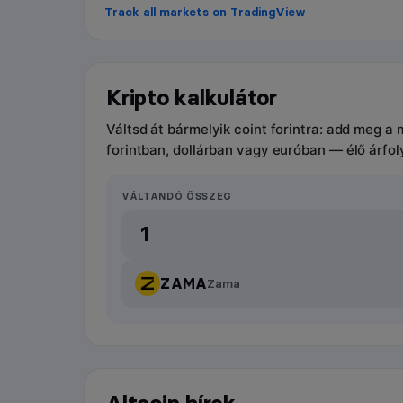
Track all markets on TradingView
Kripto kalkulátor
Váltsd át bármelyik coint forintra: add meg a
forintban, dollárban vagy euróban — élő árfo
VÁLTANDÓ ÖSSZEG
ZAMA
Zama