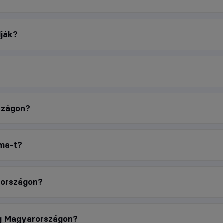
lják?
szágon?
ama-t?
rországon?
ég Magyarországon?