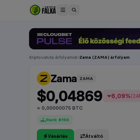
Kriptovaluta árfolyamok
Zama (ZAMA) árfolyam
Zama
árfolyam
ZAMA
$0,04869
6,09%
(24
≈ 0,00000075 BTC
Rank #166
Vásárlás
Átváltó