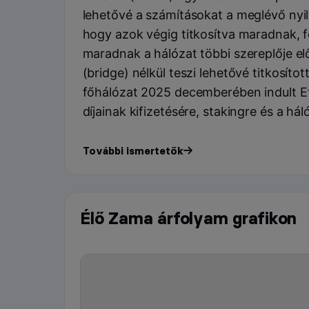
lehetővé a számításokat a meglévő ny
hogy azok végig titkosítva maradnak, fe
maradnak a hálózat többi szereplője elő
(bridge) nélkül teszi lehetővé titkosítot
főhálózat 2025 decemberében indult E
díjainak kifizetésére, stakingre és a 
További ismertetők
Élő Zama árfolyam grafikon