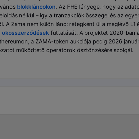
ilvános
blokkláncokon
. Az FHE lényege, hogy az adat
loldás nélkül – így a tranzakciók összegei és az egye
l. A Zama nem külön lánc: rétegként ül a meglévő L1 é
t
okosszerződések
futtatását. A projektet 2020-ban al
thereumon, a ZAMA-token aukciója pedig 2026 januárj
hálózatot működtető operátorok ösztönzésére szolgál.