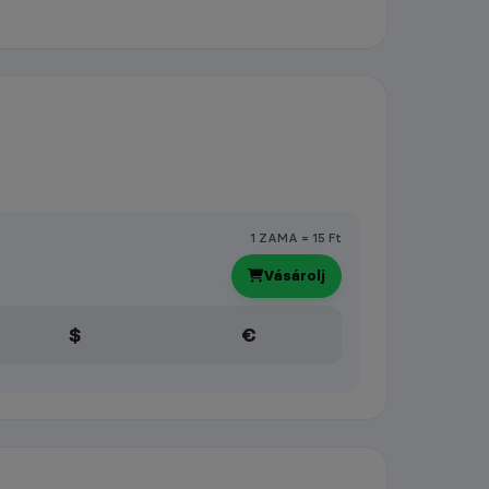
1 ZAMA = 15 Ft
Vásárolj
$
€