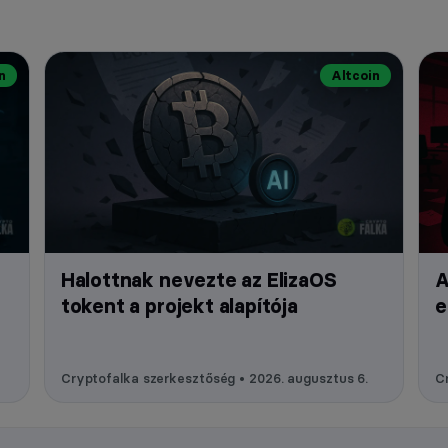
n
Altcoin
Halottnak nevezte az ElizaOS
A
tokent a projekt alapítója
e
Cryptofalka szerkesztőség • 2026. augusztus 6.
Cr