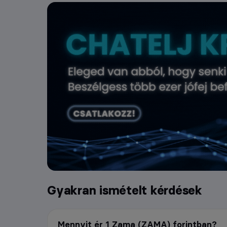
Gyakran ismételt kérdések
Mennyit ér 1 Zama (ZAMA) forintban?