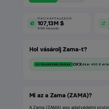
PIACI KAPITALIZÁCIÓ
Zama piaci adatok
107,13M $
#166 helyezés
Hol vásárolj Zama-t?
OKX
Akár 400 € érté
ÚJ FELHASZNÁLÓKNAK
Mi az a Zama (ZAMA)?
A Zama (ZAMA) egy adatvédelmi protokol